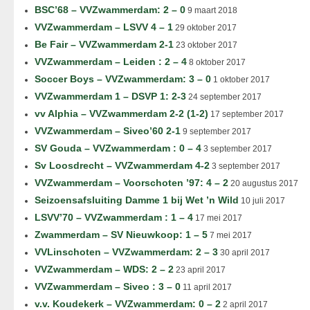
BSC’68 – VVZwammerdam: 2 – 0
9 maart 2018
VVZwammerdam – LSVV 4 – 1
29 oktober 2017
Be Fair – VVZwammerdam 2-1
23 oktober 2017
VVZwammerdam – Leiden : 2 – 4
8 oktober 2017
Soccer Boys – VVZwammerdam: 3 – 0
1 oktober 2017
VVZwammerdam 1 – DSVP 1: 2-3
24 september 2017
vv Alphia – VVZwammerdam 2-2 (1-2)
17 september 2017
VVZwammerdam – Siveo’60 2-1
9 september 2017
SV Gouda – VVZwammerdam : 0 – 4
3 september 2017
Sv Loosdrecht – VVZwammerdam 4-2
3 september 2017
VVZwammerdam – Voorschoten ’97: 4 – 2
20 augustus 2017
Seizoensafsluiting Damme 1 bij Wet ’n Wild
10 juli 2017
LSVV’70 – VVZwammerdam : 1 – 4
17 mei 2017
Zwammerdam – SV Nieuwkoop: 1 – 5
7 mei 2017
VVLinschoten – VVZwammerdam: 2 – 3
30 april 2017
VVZwammerdam – WDS: 2 – 2
23 april 2017
VVZwammerdam – Siveo : 3 – 0
11 april 2017
v.v. Koudekerk – VVZwammerdam: 0 – 2
2 april 2017