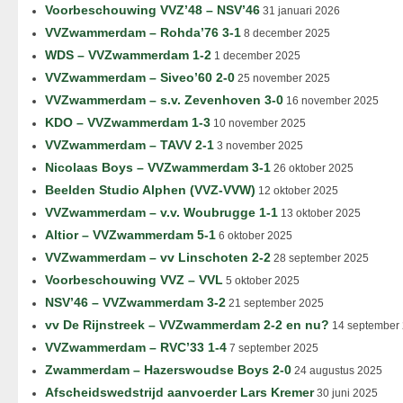
Voorbeschouwing VVZ’48 – NSV’46
31 januari 2026
VVZwammerdam – Rohda’76 3-1
8 december 2025
WDS – VVZwammerdam 1-2
1 december 2025
VVZwammerdam – Siveo’60 2-0
25 november 2025
VVZwammerdam – s.v. Zevenhoven 3-0
16 november 2025
KDO – VVZwammerdam 1-3
10 november 2025
VVZwammerdam – TAVV 2-1
3 november 2025
Nicolaas Boys – VVZwammerdam 3-1
26 oktober 2025
Beelden Studio Alphen (VVZ-VVW)
12 oktober 2025
VVZwammerdam – v.v. Woubrugge 1-1
13 oktober 2025
Altior – VVZwammerdam 5-1
6 oktober 2025
VVZwammerdam – vv Linschoten 2-2
28 september 2025
Voorbeschouwing VVZ – VVL
5 oktober 2025
NSV’46 – VVZwammerdam 3-2
21 september 2025
vv De Rijnstreek – VVZwammerdam 2-2 en nu?
14 september
VVZwammerdam – RVC’33 1-4
7 september 2025
Zwammerdam – Hazerswoudse Boys 2-0
24 augustus 2025
Afscheidswedstrijd aanvoerder Lars Kremer
30 juni 2025