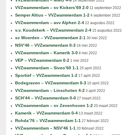
VVZwammerdam – MMO 4-0
18 september 2022
VVZwammerdam – sv Kickers’69 2-0
11 september 2022
Semper Altius – VVZwammerdam 1-2
4 september 2022
VVZwammerdam – avv Alphen 2-4
22 augustus 2022
v.v. Koudekerk – VVZwammerdam 2-4
15 augustus 2022
sc Woerden – VVZwammerdam 2-1
30 mei 2022
NSV’46 – VVZwammerdam 0-3
16 mei 2022
VVZwammerdam – Kamerik 3-0
8 mei 2022
VEP – VVZwammerdam 0-2
1 mei 2022
VVZwammerdam – Siveo’60 1-1
25 april 2022
Sportief – VVZwammerdam 1-2
17 april 2022
Bodegraven – VVZwammerdam 0-3
10 april 2022
VVZwammerdam – Linschoten 4-2
3 april 2022
SCH’44 – VVZwammerdam 0-0
27 maart 2022
VVZwammerdam – sv Zevenhoven 1-2
20 maart 2022
Kamerik – VVZwammerdam 0-4
13 maart 2022
Rohda’76 – VVZwammerdam 1-1
27 februari 2022
VVZwammerdam – NSV’46 1-1
20 februari 2022