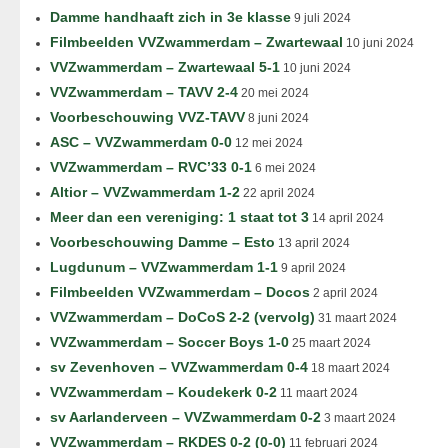
Damme handhaaft zich in 3e klasse
9 juli 2024
Filmbeelden VVZwammerdam – Zwartewaal
10 juni 2024
VVZwammerdam – Zwartewaal 5-1
10 juni 2024
VVZwammerdam – TAVV 2-4
20 mei 2024
Voorbeschouwing VVZ-TAVV
8 juni 2024
ASC – VVZwammerdam 0-0
12 mei 2024
VVZwammerdam – RVC’33 0-1
6 mei 2024
Altior – VVZwammerdam 1-2
22 april 2024
Meer dan een vereniging: 1 staat tot 3
14 april 2024
Voorbeschouwing Damme – Esto
13 april 2024
Lugdunum – VVZwammerdam 1-1
9 april 2024
Filmbeelden VVZwammerdam – Docos
2 april 2024
VVZwammerdam – DoCoS 2-2 (vervolg)
31 maart 2024
VVZwammerdam – Soccer Boys 1-0
25 maart 2024
sv Zevenhoven – VVZwammerdam 0-4
18 maart 2024
VVZwammerdam – Koudekerk 0-2
11 maart 2024
sv Aarlanderveen – VVZwammerdam 0-2
3 maart 2024
VVZwammerdam – RKDES 0-2 (0-0)
11 februari 2024