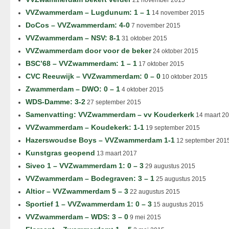
21 november 2015
VVZwammerdam – Lugdunum: 1 – 1
14 november 2015
DoCos – VVZwammerdam: 4-0
7 november 2015
VVZwammerdam – NSV: 8-1
31 oktober 2015
VVZwammerdam door voor de beker
24 oktober 2015
BSC’68 – VVZwammerdam: 1 – 1
17 oktober 2015
CVC Reeuwijk – VVZwammerdam: 0 – 0
10 oktober 2015
Zwammerdam – DWO: 0 – 1
4 oktober 2015
WDS-Damme: 3-2
27 september 2015
Samenvatting: VVZwammerdam – vv Kouderkerk
14 maart 2
VVZwammerdam – Koudekerk: 1-1
19 september 2015
Hazerswoudse Boys – VVZwammerdam 1-1
12 september 201
Kunstgras geopend
13 maart 2017
Siveo 1 – VVZwammerdam 1: 0 – 3
29 augustus 2015
VVZwammerdam – Bodegraven: 3 – 1
25 augustus 2015
Altior – VVZwammerdam 5 – 3
22 augustus 2015
Sportief 1 – VVZwammerdam 1: 0 – 3
15 augustus 2015
VVZwammerdam – WDS: 3 – 0
9 mei 2015