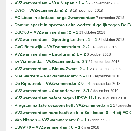
VVZwammerdam – Van Nispen : 1 – 3
25 november 2018
DWO – VVZwammerdam: 2 -3
18 november 2018
FC Lisse in slotfase langs Zwammerdam
7 november 2018
Damme speelt in spectaculaire wedstrijd gelijk tegen Be F
BSC’68 – VVZwammerdam: 2 – 1
29 oktober 2018
VVZwammerdam – Sporting Leiden : 1 – 1
21 oktober 2018
CVC Reeuwijk – VVZwammerdam: 2 -2
14 oktober 2018
VVZwammerdam – Lugdunum: 1 – 2
6 oktober 2018
sv Warmunda – VVZwammerdam: 0-7
26 september 2018
VVZwammerdam – Blauw-Zwart: 2 – 1
23 september 2018
Nieuwerkerk – VVZwammerdam: 5 – 0
16 september 2018
De Rijnstreek – VVZwammerdam: 0 – 4
9 september 2018
VVZwammerdam – Aarlanderveen: 3-1
8 december 2019
VVZwammerdam oefent tegen HPSV: 11-1
19 augustus 2018
Programma 1ste seizoenshelft VVZwammerdam 1
17 augustu
VVZwammerdam handhaaft zich in 3e klasse: 0 – 4 bij FC
Van Nispen – VVZwammerdam: 0 – 1
17 februari 2019
LSVV’70 – VVZwammerdam: 0 – 1
6 mei 2018