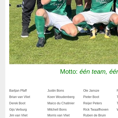
Motto:
één team, éé
Bartjan Pfaff
Justin Bons
Ole Jansze
Brian van Vliet
Koen Woudenberg
Pieter Boot
Derek Boot
Maico du Chatinier
Reijer Peters
Gijs Verburg
Mitchell Bons
Rick Twaalfhoven
Jim van Vliet
Morris van Vliet
Ruben de Bruin