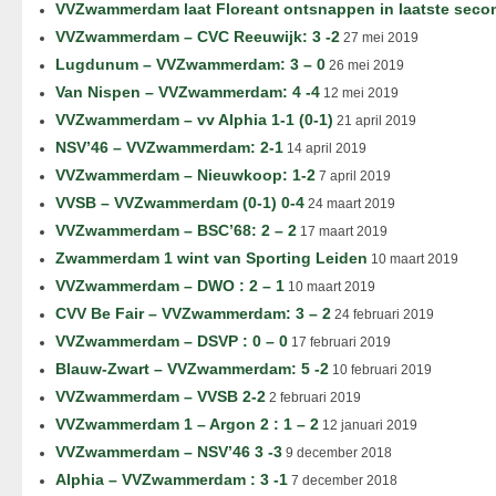
VVZwammerdam laat Floreant ontsnappen in laatste seco
VVZwammerdam – CVC Reeuwijk: 3 -2
27 mei 2019
Lugdunum – VVZwammerdam: 3 – 0
26 mei 2019
Van Nispen – VVZwammerdam: 4 -4
12 mei 2019
VVZwammerdam – vv Alphia 1-1 (0-1)
21 april 2019
NSV’46 – VVZwammerdam: 2-1
14 april 2019
VVZwammerdam – Nieuwkoop: 1-2
7 april 2019
VVSB – VVZwammerdam (0-1) 0-4
24 maart 2019
VVZwammerdam – BSC’68: 2 – 2
17 maart 2019
Zwammerdam 1 wint van Sporting Leiden
10 maart 2019
VVZwammerdam – DWO : 2 – 1
10 maart 2019
CVV Be Fair – VVZwammerdam: 3 – 2
24 februari 2019
VVZwammerdam – DSVP : 0 – 0
17 februari 2019
Blauw-Zwart – VVZwammerdam: 5 -2
10 februari 2019
VVZwammerdam – VVSB 2-2
2 februari 2019
VVZwammerdam 1 – Argon 2 : 1 – 2
12 januari 2019
VVZwammerdam – NSV’46 3 -3
9 december 2018
Alphia – VVZwammerdam : 3 -1
7 december 2018