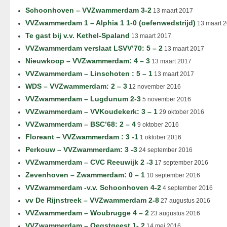
Schoonhoven – VVZwammerdam 3-2
13 maart 2017
VVZwammerdam 1 – Alphia 1 1-0 (oefenwedstrijd)
13 maart 
Te gast bij v.v. Kethel-Spaland
13 maart 2017
VVZwammerdam verslaat LSVV’70: 5 – 2
13 maart 2017
Nieuwkoop – VVZwammerdam: 4 – 3
13 maart 2017
VVZwammerdam – Linschoten : 5 – 1
13 maart 2017
WDS – VVZwammerdam: 2 – 3
12 november 2016
VVZwammerdam – Lugdunum 2-3
5 november 2016
VVZwammerdam – VVKoudekerk: 3 – 1
29 oktober 2016
VVZwammerdam – BSC’68: 2 – 4
9 oktober 2016
Floreant – VVZwammerdam : 3 -1
1 oktober 2016
Perkouw – VVZwammerdam: 3 -3
24 september 2016
VVZwammerdam – CVC Reeuwijk 2 -3
17 september 2016
Zevenhoven – Zwammerdam: 0 – 1
10 september 2016
VVZwammerdam -v.v. Schoonhoven 4-2
4 september 2016
vv De Rijnstreek – VVZwammerdam 2-8
27 augustus 2016
VVZwammerdam – Woubrugge 4 – 2
23 augustus 2016
VVZwammerdam – Oegstgeest 1- 2
14 mei 2016