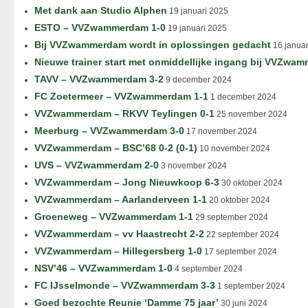
Met dank aan Studio Alphen
19 januari 2025
ESTO – VVZwammerdam 1-0
19 januari 2025
Bij VVZwammerdam wordt in oplossingen gedacht
16 januar
Nieuwe trainer start met onmiddellijke ingang bij VVZwa
TAVV – VVZwammerdam 3-2
9 december 2024
FC Zoetermeer – VVZwammerdam 1-1
1 december 2024
VVZwammerdam – RKVV Teylingen 0-1
25 november 2024
Meerburg – VVZwammerdam 3-0
17 november 2024
VVZwammerdam – BSC’68 0-2 (0-1)
10 november 2024
UVS – VVZwammerdam 2-0
3 november 2024
VVZwammerdam – Jong Nieuwkoop 6-3
30 oktober 2024
VVZwammerdam – Aarlanderveen 1-1
20 oktober 2024
Groeneweg – VVZwammerdam 1-1
29 september 2024
VVZwammerdam – vv Haastrecht 2-2
22 september 2024
VVZwammerdam – Hillegersberg 1-0
17 september 2024
NSV’46 – VVZwammerdam 1-0
4 september 2024
FC IJsselmonde – VVZwammerdam 3-3
1 september 2024
Goed bezochte Reunie ‘Damme 75 jaar’
30 juni 2024