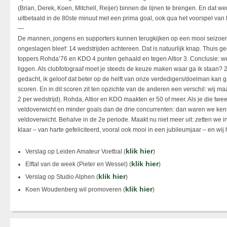
(Brian, Derek, Koen, Mitchell, Reijer) binnen de lijnen te brengen. En dat we
uitbetaald in de 80ste minuut met een prima goal, ook qua het voorspel van
—
De mannen, jongens en supporters kunnen terugkijken op een mooi seizoen
ongeslagen bleef: 14 wedstrijden achtereen. Dat is natuurlijk knap. Thuis g
toppers Rohda’76 en KDO 4 punten gehaald en tegen Altior 3. Conclusie: 
liggen. Als clubfotograaf moet je steeds de keuze maken waar ga ik staan? 22
gedacht, ik geloof dat beter op de helft van onze verdedigers/doelman kan 
scoren. En in dit scoren zit ten opzichte van de anderen een verschil: wij 
2 per wedstrijd). Rohda, Altior en KDO maakten er 50 of meer. Als je die twee o
veldoverwicht en minder goals dan de drie concurrenten: dan waren we kennel
veldoverwicht. Behalve in de 2e periode. Maakt nu niet meer uit: zetten we i
klaar – van harte gefeliciteerd, vooral ook mooi in een jubileumjaar – en wij
klik hier
Verslag op Leiden Amateur Voetbal (
)
klik hier
Elftal van de week (Pieter en Wessel) (
)
klik hier
Verslag op Studio Alphen (
)
klik hier
Koen Woudenberg wil promoveren (
)