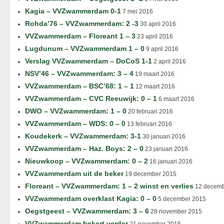
Kagia – VVZwammerdam 0-1
7 mei 2016
Rohda’76 – VVZwammerdam: 2 -3
30 april 2016
VVZwammerdam – Floreant 1 – 3
23 april 2016
Lugdunum – VVZwammerdam 1 – 0
9 april 2016
Verslag VVZwammerdam – DoCoS 1-1
2 april 2016
NSV’46 – VVZwammerdam: 3 – 4
19 maart 2016
VVZwammerdam – BSC’68: 1 – 1
12 maart 2016
VVZwammerdam – CVC Reeuwijk: 0 – 1
6 maart 2016
DWO – VVZwammerdam: 1 – 0
20 februari 2016
VVZwammerdam – WDS: 0 – 0
13 februari 2016
Koudekerk – VVZwammerdam: 3-1
30 januari 2016
VVZwammerdam – Haz. Boys: 2 – 0
23 januari 2016
Nieuwkoop – VVZwammerdam: 0 – 2
16 januari 2016
VVZwammerdam uit de beker
19 december 2015
Floreant – VVZwammerdam: 1 – 2 winst en verlies
12 decemb
VVZwammerdam overklast Kagia: 0 – 0
5 december 2015
Oegstgeest – VVZwammerdam: 3 – 6
28 november 2015
VVZwammerdam bekert verder