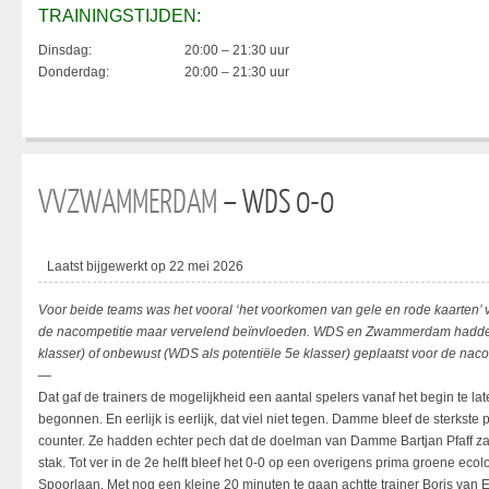
TRAININGSTIJDEN:
Dinsdag:
20:00 – 21:30 uur
Donderdag:
20:00 – 21:30 uur
VVZWAMMERDAM
– WDS 0-0
Laatst bijgewerkt op 22 mei 2026
Voor beide teams was het vooral ‘het voorkomen van gele en rode kaarten’
de nacompetitie maar vervelend beïnvloeden. WDS en Zwammerdam hadden 
klasser) of onbewust (WDS als potentiële 5e klasser) geplaatst voor de naco
—
Dat gaf de trainers de mogelijkheid een aantal spelers vanaf het begin te lat
begonnen. En eerlijk is eerlijk, dat viel niet tegen. Damme bleef de sterkste
counter. Ze hadden echter pech dat de doelman van Damme Bartjan Pfaff z
stak. Tot ver in de 2e helft bleef het 0-0 op een overigens prima groene e
Spoorlaan. Met nog een kleine 20 minuten te gaan achtte trainer Boris van Es