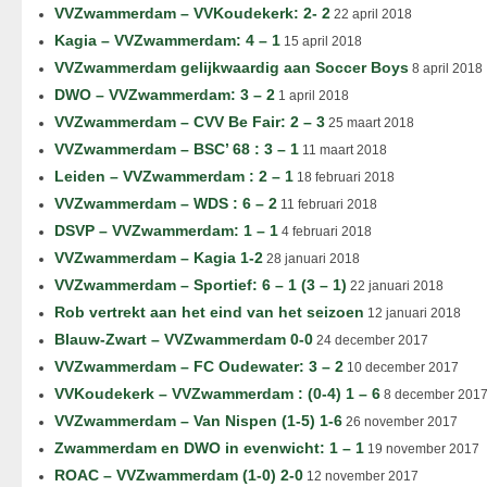
VVZwammerdam – VVKoudekerk: 2- 2
22 april 2018
Kagia – VVZwammerdam: 4 – 1
15 april 2018
VVZwammerdam gelijkwaardig aan Soccer Boys
8 april 2018
DWO – VVZwammerdam: 3 – 2
1 april 2018
VVZwammerdam – CVV Be Fair: 2 – 3
25 maart 2018
VVZwammerdam – BSC’ 68 : 3 – 1
11 maart 2018
Leiden – VVZwammerdam : 2 – 1
18 februari 2018
VVZwammerdam – WDS : 6 – 2
11 februari 2018
DSVP – VVZwammerdam: 1 – 1
4 februari 2018
VVZwammerdam – Kagia 1-2
28 januari 2018
VVZwammerdam – Sportief: 6 – 1 (3 – 1)
22 januari 2018
Rob vertrekt aan het eind van het seizoen
12 januari 2018
Blauw-Zwart – VVZwammerdam 0-0
24 december 2017
VVZwammerdam – FC Oudewater: 3 – 2
10 december 2017
VVKoudekerk – VVZwammerdam : (0-4) 1 – 6
8 december 201
VVZwammerdam – Van Nispen (1-5) 1-6
26 november 2017
Zwammerdam en DWO in evenwicht: 1 – 1
19 november 2017
ROAC – VVZwammerdam (1-0) 2-0
12 november 2017