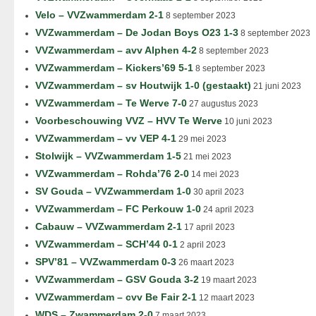
Velo – VVZwammerdam 2-1
8 september 2023
VVZwammerdam – De Jodan Boys O23 1-3
8 september 2023
VVZwammerdam – avv Alphen 4-2
8 september 2023
VVZwammerdam – Kickers’69 5-1
8 september 2023
VVZwammerdam – sv Houtwijk 1-0 (gestaakt)
21 juni 2023
VVZwammerdam – Te Werve 7-0
27 augustus 2023
Voorbeschouwing VVZ – HVV Te Werve
10 juni 2023
VVZwammerdam – vv VEP 4-1
29 mei 2023
Stolwijk – VVZwammerdam 1-5
21 mei 2023
VVZwammerdam – Rohda’76 2-0
14 mei 2023
SV Gouda – VVZwammerdam 1-0
30 april 2023
VVZwammerdam – FC Perkouw 1-0
24 april 2023
Cabauw – VVZwammerdam 2-1
17 april 2023
VVZwammerdam – SCH’44 0-1
2 april 2023
SPV’81 – VVZwammerdam 0-3
26 maart 2023
VVZwammerdam – GSV Gouda 3-2
19 maart 2023
VVZwammerdam – cvv Be Fair 2-1
12 maart 2023
WDS – Zwammerdam 2-0
7 maart 2023