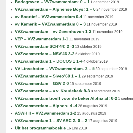
Bodegraven – VVZwammerdam: 0 – 1
1 december 2019
VVZwammerdam – Alphense Boys: 1 – 0
24 november 2019
vv Sportief – VVZwammerdam 0-4
11 november 2019
vv Kamerik – VVZwammerdam 0 – 3
11 november 2019
VVZwammerdam – vv Zevenhoven 1-3
11 november 2019
VEP – VVZwammerdam 1-1
11 november 2019
VVZwammerdam-SCH’44: 2 -3
13 oktober 2019
VVZwammerdam – NSV’46 3-2
6 oktober 2019
VVZwammerdam 1 – DOCOS 1 1-4
4 oktober 2019
VV Linschoten – VVZwammerdam: 2 – 5
30 september 2019
VVZwammerdam – Siveo’60 1 – 1
29 september 2019
VVZwammerdam – GSV 2-0
15 september 2019
VVZwammerdam – v.v. Koudekerk 9-3
8 september 2019
VVZwammerdam troeft voor de beker Alphia af: 0-2
1 septem
VVZwammerdam – Alphen: 4 -4
28 augustus 2019
ASWH II – VVZwammerdam 1-2
25 augustus 2019
VVZwammerdam 1 – SV ARC 2: 0 – 2
17 augustus 2019
Uit het programmaboekje
16 juni 2019