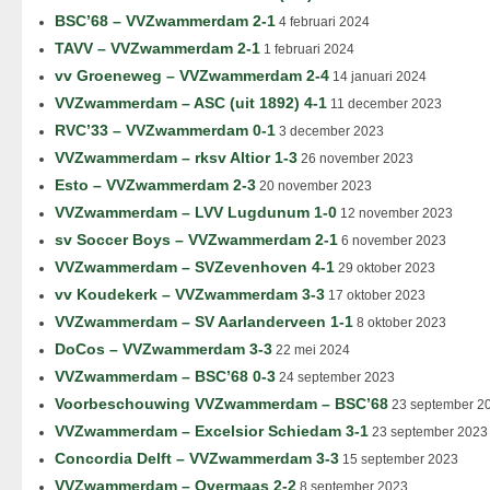
BSC’68 – VVZwammerdam 2-1
4 februari 2024
TAVV – VVZwammerdam 2-1
1 februari 2024
vv Groeneweg – VVZwammerdam 2-4
14 januari 2024
VVZwammerdam – ASC (uit 1892) 4-1
11 december 2023
RVC’33 – VVZwammerdam 0-1
3 december 2023
VVZwammerdam – rksv Altior 1-3
26 november 2023
Esto – VVZwammerdam 2-3
20 november 2023
VVZwammerdam – LVV Lugdunum 1-0
12 november 2023
sv Soccer Boys – VVZwammerdam 2-1
6 november 2023
VVZwammerdam – SVZevenhoven 4-1
29 oktober 2023
vv Koudekerk – VVZwammerdam 3-3
17 oktober 2023
VVZwammerdam – SV Aarlanderveen 1-1
8 oktober 2023
DoCos – VVZwammerdam 3-3
22 mei 2024
VVZwammerdam – BSC’68 0-3
24 september 2023
Voorbeschouwing VVZwammerdam – BSC’68
23 september 2
VVZwammerdam – Excelsior Schiedam 3-1
23 september 2023
Concordia Delft – VVZwammerdam 3-3
15 september 2023
VVZwammerdam – Overmaas 2-2
8 september 2023