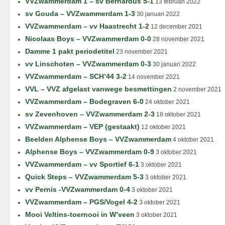
VVZwammerdam 1 – sv Bernardus 5-1
13 februari 2022
sv Gouda – VVZwammerdam 1-3
30 januari 2022
VVZwammerdam – vv Haastrecht 1-2
12 december 2021
Nicolaas Boys – VVZwammerdam 0-0
28 november 2021
Damme 1 pakt periodetitel
23 november 2021
vv Linschoten – VVZwammerdam 0-3
30 januari 2022
VVZwammerdam – SCH’44 3-2
14 november 2021
VVL – VVZ afgelast vanwege besmettingen
2 november 2021
VVZwammerdam – Bodegraven 6-0
24 oktober 2021
sv Zevenhoven – VVZwammerdam 2-3
18 oktober 2021
VVZwammerdam – VEP (gestaakt)
12 oktober 2021
Beelden Alphense Boys – VVZwammerdam
4 oktober 2021
Alphense Boys – VVZwammerdam 0-9
3 oktober 2021
VVZwammerdam – vv Sportief 6-1
3 oktober 2021
Quick Steps – VVZwammerdam 5-3
3 oktober 2021
vv Pernis -VVZwammerdam 0-4
3 oktober 2021
VVZwammerdam – PGS/Vogel 4-2
3 oktober 2021
Mooi Veltins-toernooi in W’veen
3 oktober 2021