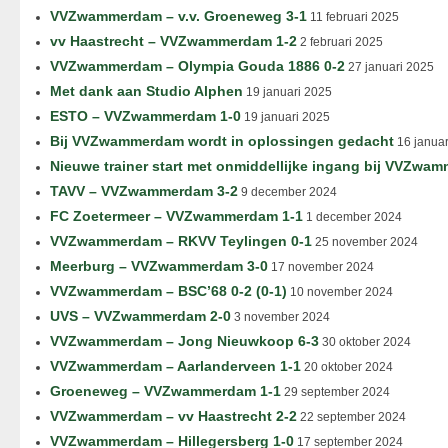
VVZwammerdam – v.v. Groeneweg 3-1
11 februari 2025
vv Haastrecht – VVZwammerdam 1-2
2 februari 2025
VVZwammerdam – Olympia Gouda 1886 0-2
27 januari 2025
Met dank aan Studio Alphen
19 januari 2025
ESTO – VVZwammerdam 1-0
19 januari 2025
Bij VVZwammerdam wordt in oplossingen gedacht
16 januar
Nieuwe trainer start met onmiddellijke ingang bij VVZwa
TAVV – VVZwammerdam 3-2
9 december 2024
FC Zoetermeer – VVZwammerdam 1-1
1 december 2024
VVZwammerdam – RKVV Teylingen 0-1
25 november 2024
Meerburg – VVZwammerdam 3-0
17 november 2024
VVZwammerdam – BSC’68 0-2 (0-1)
10 november 2024
UVS – VVZwammerdam 2-0
3 november 2024
VVZwammerdam – Jong Nieuwkoop 6-3
30 oktober 2024
VVZwammerdam – Aarlanderveen 1-1
20 oktober 2024
Groeneweg – VVZwammerdam 1-1
29 september 2024
VVZwammerdam – vv Haastrecht 2-2
22 september 2024
VVZwammerdam – Hillegersberg 1-0
17 september 2024