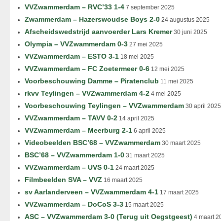
VVZwammerdam – RVC’33 1-4
7 september 2025
Zwammerdam – Hazerswoudse Boys 2-0
24 augustus 2025
Afscheidswedstrijd aanvoerder Lars Kremer
30 juni 2025
Olympia – VVZwammerdam 0-3
27 mei 2025
VVZwammerdam – ESTO 3-1
18 mei 2025
VVZwammerdam – FC Zoetermeer 0-6
12 mei 2025
Voorbeschouwing Damme – Piratenclub
11 mei 2025
rkvv Teylingen – VVZwammerdam 4-2
4 mei 2025
Voorbeschouwing Teylingen – VVZwammerdam
30 april 2025
VVZwammerdam – TAVV 0-2
14 april 2025
VVZwammerdam – Meerburg 2-1
6 april 2025
Videobeelden BSC’68 – VVZwammerdam
30 maart 2025
BSC’68 – VVZwammerdam 1-0
31 maart 2025
VVZwammerdam – UVS 0-1
24 maart 2025
Filmbeelden SVA – VVZ
16 maart 2025
sv Aarlanderveen – VVZwammerdam 4-1
17 maart 2025
VVZwammerdam – DoCoS 3-3
15 maart 2025
ASC – VVZwammerdam 3-0 (Terug uit Oegstgeest)
4 maart 2