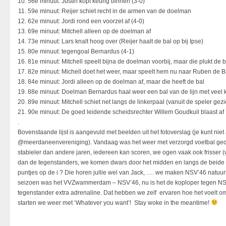
56e minuut: Justin kopt keurig binnen (3-0)
59e minuut: Reijer schiet recht in de armen van de doelman
62e minuut: Jordi rond een voorzet af (4-0)
69e minuut: Mitchell alleen op de doelman af
73e minuut: Lars knalt hoog over (Reijer haalt de bal op bij Ipse)
80e minuut: tegengoal Bernardus (4-1)
81e minuut: Mitchell speelt bijna de doelman voorbij, maar die plukt de 
82e minuut: Michell doet het weer, maar speelt hem nu naar Ruben de Bru
84e minuut: Jordi alleen op de doelman af, maar die heeft de bal
88e minuut: Doelman Bernardus haal weer een bal van de lijn met veel k
89e minuut: Mitchell schiet net langs de linkerpaal (vanuit de speler gez
90e minuut: De goed leidende scheidsrechter Willem Goudkuil blaast af
.
Bovenstaande lijst is aangevuld met beelden uit het fotoverslag (je kunt niet 
@meerdaneenvereniging). Vandaag was het weer met verzorgd voetbal gedur
stabieler dan andere jaren, iedereen kan scoren, we ogen vaak ook frisser
dan de tegenstanders, we komen dwars door het midden en langs de beide 
puntjes op de i ? Die horen jullie wel van Jack, …. we maken NSV’46 natuurlijk
seizoen was het VVZwammerdam – NSV’46, nu is het de koploper tegen NSV’4
tegenstander extra adrenaline. Dat hebben we zelf ervaren hoe het voelt
starten we weer met ‘Whatever you want’! Stay woke in the meantime!