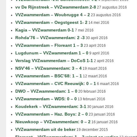
vv De Rijnstreek – VVZwammerdam 2-8
27 augustus 2016
VVZwammerdam – Woubrugge 4 – 2
23 augustus 2016
VVZwammerdam – Oegstgeest 1- 2
14 mei 2016
Kagia – VVZwammerdam 0-1
7 mei 2016
Rohda’76 – VVZwammerdam: 2 -3
30 april 2016
VVZwammerdam – Floreant 1 – 3
23 april 2016
Lugdunum – VVZwammerdam 1 – 0
9 april 2016
Verslag VVZwammerdam – DoCoS 1-1
2 april 2016
NSV’46 – VVZwammerdam: 3 – 4
19 maart 2016
VVZwammerdam – BSC’68: 1 – 1
12 maart 2016
VVZwammerdam – CVC Reeuwijk: 0 – 1
6 maart 2016
DWO – VVZwammerdam: 1 – 0
20 februari 2016
VVZwammerdam – WDS: 0 – 0
13 februari 2016
Koudekerk – VVZwammerdam: 3-1
30 januari 2016
VVZwammerdam – Haz. Boys: 2 – 0
23 januari 2016
Nieuwkoop – VVZwammerdam: 0 – 2
16 januari 2016
VVZwammerdam uit de beker
19 december 2015