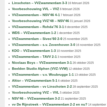
Linschoten – VVZwammerdam 3-3
16 februari 2026
Voorbeschouwing VVL – VVZ
6 februari 2026
VVZwammerdam – NSV’46 4-1
7 februari 2026
Voorbeschouwing VVZ’48 – NSV’46
31 januari 2026
VVZwammerdam – Rohda’76 3-1
8 december 2025
WDS – VVZwammerdam 1-2
1 december 2025
VVZwammerdam – Siveo’60 2-0
25 november 2025
VVZwammerdam – s.v. Zevenhoven 3-0
16 november 2025
KDO – VVZwammerdam 1-3
10 november 2025
VVZwammerdam – TAVV 2-1
3 november 2025
Nicolaas Boys – VVZwammerdam 3-1
26 oktober 2025
Beelden Studio Alphen (VVZ-VVW)
12 oktober 2025
VVZwammerdam – v.v. Woubrugge 1-1
13 oktober 2025
Altior – VVZwammerdam 5-1
6 oktober 2025
VVZwammerdam – vv Linschoten 2-2
28 september 2025
Voorbeschouwing VVZ – VVL
5 oktober 2025
NSV’46 – VVZwammerdam 3-2
21 september 2025
vv De Rijnstreek – VVZwammerdam 2-2 en nu?
14 september