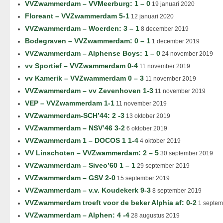
VVZwammerdam – VVMeerburg: 1 – 0
19 januari 2020
Floreant – VVZwammerdam 5-1
12 januari 2020
VVZwammerdam – Woerden: 3 – 1
8 december 2019
Bodegraven – VVZwammerdam: 0 – 1
1 december 2019
VVZwammerdam – Alphense Boys: 1 – 0
24 november 2019
vv Sportief – VVZwammerdam 0-4
11 november 2019
vv Kamerik – VVZwammerdam 0 – 3
11 november 2019
VVZwammerdam – vv Zevenhoven 1-3
11 november 2019
VEP – VVZwammerdam 1-1
11 november 2019
VVZwammerdam-SCH’44: 2 -3
13 oktober 2019
VVZwammerdam – NSV’46 3-2
6 oktober 2019
VVZwammerdam 1 – DOCOS 1 1-4
4 oktober 2019
VV Linschoten – VVZwammerdam: 2 – 5
30 september 2019
VVZwammerdam – Siveo’60 1 – 1
29 september 2019
VVZwammerdam – GSV 2-0
15 september 2019
VVZwammerdam – v.v. Koudekerk 9-3
8 september 2019
VVZwammerdam troeft voor de beker Alphia af: 0-2
1 septem
VVZwammerdam – Alphen: 4 -4
28 augustus 2019