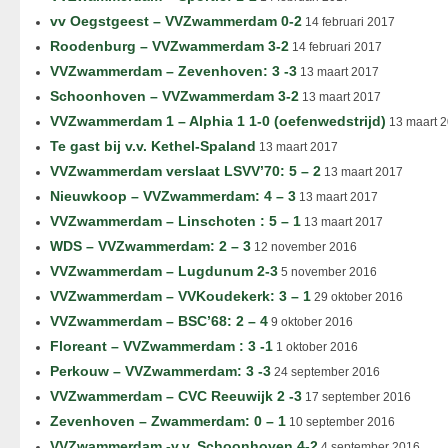
vv Oegstgeest – VVZwammerdam 0-2
14 februari 2017
Roodenburg – VVZwammerdam 3-2
14 februari 2017
VVZwammerdam – Zevenhoven: 3 -3
13 maart 2017
Schoonhoven – VVZwammerdam 3-2
13 maart 2017
VVZwammerdam 1 – Alphia 1 1-0 (oefenwedstrijd)
13 maart 
Te gast bij v.v. Kethel-Spaland
13 maart 2017
VVZwammerdam verslaat LSVV’70: 5 – 2
13 maart 2017
Nieuwkoop – VVZwammerdam: 4 – 3
13 maart 2017
VVZwammerdam – Linschoten : 5 – 1
13 maart 2017
WDS – VVZwammerdam: 2 – 3
12 november 2016
VVZwammerdam – Lugdunum 2-3
5 november 2016
VVZwammerdam – VVKoudekerk: 3 – 1
29 oktober 2016
VVZwammerdam – BSC’68: 2 – 4
9 oktober 2016
Floreant – VVZwammerdam : 3 -1
1 oktober 2016
Perkouw – VVZwammerdam: 3 -3
24 september 2016
VVZwammerdam – CVC Reeuwijk 2 -3
17 september 2016
Zevenhoven – Zwammerdam: 0 – 1
10 september 2016
VVZwammerdam -v.v. Schoonhoven 4-2
4 september 2016