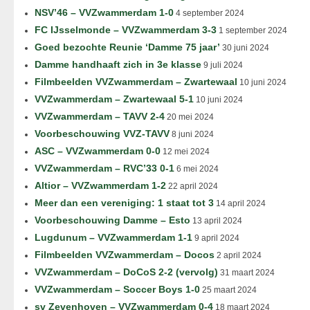
NSV’46 – VVZwammerdam 1-0
4 september 2024
FC IJsselmonde – VVZwammerdam 3-3
1 september 2024
Goed bezochte Reunie ‘Damme 75 jaar’
30 juni 2024
Damme handhaaft zich in 3e klasse
9 juli 2024
Filmbeelden VVZwammerdam – Zwartewaal
10 juni 2024
VVZwammerdam – Zwartewaal 5-1
10 juni 2024
VVZwammerdam – TAVV 2-4
20 mei 2024
Voorbeschouwing VVZ-TAVV
8 juni 2024
ASC – VVZwammerdam 0-0
12 mei 2024
VVZwammerdam – RVC’33 0-1
6 mei 2024
Altior – VVZwammerdam 1-2
22 april 2024
Meer dan een vereniging: 1 staat tot 3
14 april 2024
Voorbeschouwing Damme – Esto
13 april 2024
Lugdunum – VVZwammerdam 1-1
9 april 2024
Filmbeelden VVZwammerdam – Docos
2 april 2024
VVZwammerdam – DoCoS 2-2 (vervolg)
31 maart 2024
VVZwammerdam – Soccer Boys 1-0
25 maart 2024
sv Zevenhoven – VVZwammerdam 0-4
18 maart 2024