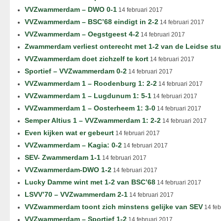
VVZwammerdam – DWO 0-1
14 februari 2017
VVZwammerdam – BSC’68 eindigt in 2-2
14 februari 2017
VVZwammerdam – Oegstgeest 4-2
14 februari 2017
Zwammerdam verliest onterecht met 1-2 van de Leidse st
VVZwammerdam doet zichzelf te kort
14 februari 2017
Sportief – VVZwammerdam 0-2
14 februari 2017
VVZwammerdam 1 – Roodenburg 1: 2-2
14 februari 2017
VVZwammerdam 1 – Lugdunum 1: 5-1
14 februari 2017
VVZwammerdam 1 – Oosterheem 1: 3-0
14 februari 2017
Semper Altius 1 – VVZwammerdam 1: 2-2
14 februari 2017
Even kijken wat er gebeurt
14 februari 2017
VVZwammerdam – Kagia: 0-2
14 februari 2017
SEV- Zwammerdam 1-1
14 februari 2017
VVZwammerdam-DWO 1-2
14 februari 2017
Lucky Damme wint met 1-2 van BSC’68
14 februari 2017
LSVV’70 – VVZwammerdam 2-1
14 februari 2017
VVZwammerdam toont zich minstens gelijke van SEV
14 feb
VVZwammerdam – Sportief 1-2
14 februari 2017