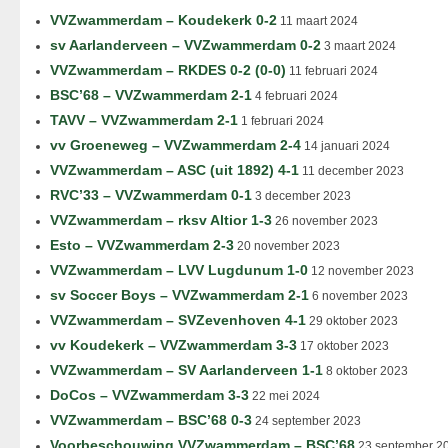
VVZwammerdam – Koudekerk 0-2
11 maart 2024
sv Aarlanderveen – VVZwammerdam 0-2
3 maart 2024
VVZwammerdam – RKDES 0-2 (0-0)
11 februari 2024
BSC’68 – VVZwammerdam 2-1
4 februari 2024
TAVV – VVZwammerdam 2-1
1 februari 2024
vv Groeneweg – VVZwammerdam 2-4
14 januari 2024
VVZwammerdam – ASC (uit 1892) 4-1
11 december 2023
RVC’33 – VVZwammerdam 0-1
3 december 2023
VVZwammerdam – rksv Altior 1-3
26 november 2023
Esto – VVZwammerdam 2-3
20 november 2023
VVZwammerdam – LVV Lugdunum 1-0
12 november 2023
sv Soccer Boys – VVZwammerdam 2-1
6 november 2023
VVZwammerdam – SVZevenhoven 4-1
29 oktober 2023
vv Koudekerk – VVZwammerdam 3-3
17 oktober 2023
VVZwammerdam – SV Aarlanderveen 1-1
8 oktober 2023
DoCos – VVZwammerdam 3-3
22 mei 2024
VVZwammerdam – BSC’68 0-3
24 september 2023
Voorbeschouwing VVZwammerdam – BSC’68
23 september 2