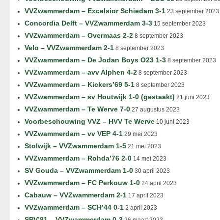
VVZwammerdam – Excelsior Schiedam 3-1
23 september 2023
Concordia Delft – VVZwammerdam 3-3
15 september 2023
VVZwammerdam – Overmaas 2-2
8 september 2023
Velo – VVZwammerdam 2-1
8 september 2023
VVZwammerdam – De Jodan Boys O23 1-3
8 september 2023
VVZwammerdam – avv Alphen 4-2
8 september 2023
VVZwammerdam – Kickers’69 5-1
8 september 2023
VVZwammerdam – sv Houtwijk 1-0 (gestaakt)
21 juni 2023
VVZwammerdam – Te Werve 7-0
27 augustus 2023
Voorbeschouwing VVZ – HVV Te Werve
10 juni 2023
VVZwammerdam – vv VEP 4-1
29 mei 2023
Stolwijk – VVZwammerdam 1-5
21 mei 2023
VVZwammerdam – Rohda’76 2-0
14 mei 2023
SV Gouda – VVZwammerdam 1-0
30 april 2023
VVZwammerdam – FC Perkouw 1-0
24 april 2023
Cabauw – VVZwammerdam 2-1
17 april 2023
VVZwammerdam – SCH’44 0-1
2 april 2023
SPV’81 – VVZwammerdam 0-3