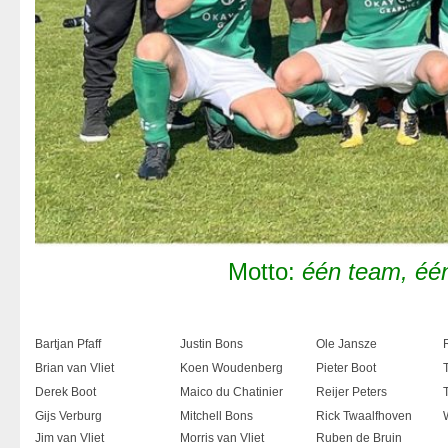
Motto:
één team, éé
Bartjan Pfaff
Justin Bons
Ole Jansze
Brian van Vliet
Koen Woudenberg
Pieter Boot
Derek Boot
Maico du Chatinier
Reijer Peters
Gijs Verburg
Mitchell Bons
Rick Twaalfhoven
Jim van Vliet
Morris van Vliet
Ruben de Bruin