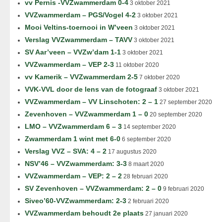
vv Pernis -VVZwammerdam 0-4
3 oktober 2021
VVZwammerdam – PGS/Vogel 4-2
3 oktober 2021
Mooi Veltins-toernooi in W’veen
3 oktober 2021
Verslag VVZwammerdam – TAVV
3 oktober 2021
SV Aar’veen – VVZw’dam 1-1
3 oktober 2021
VVZwammerdam – VEP 2-3
11 oktober 2020
vv Kamerik – VVZwammerdam 2-5
7 oktober 2020
VVK-VVL door de lens van de fotograaf
3 oktober 2021
VVZwammerdam – VV Linschoten: 2 – 1
27 september 2020
Zevenhoven – VVZwammerdam 1 – 0
20 september 2020
LMO – VVZwammerdam 6 – 3
14 september 2020
Zwammerdam 1 wint met 6-0
6 september 2020
Verslag VVZ – SVA: 4 – 2
17 augustus 2020
NSV’46 – VVZwammerdam: 3-3
8 maart 2020
VVZwammerdam – VEP: 2 – 2
28 februari 2020
SV Zevenhoven – VVZwammerdam: 2 – 0
9 februari 2020
Siveo’60-VVZwammerdam: 2-3
2 februari 2020
VVZwammerdam behoudt 2e plaats
27 januari 2020