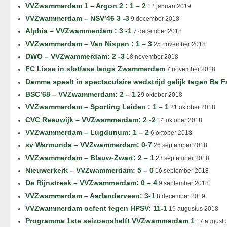
VVZwammerdam 1 – Argon 2 : 1 – 2
12 januari 2019
VVZwammerdam – NSV’46 3 -3
9 december 2018
Alphia – VVZwammerdam : 3 -1
7 december 2018
VVZwammerdam – Van Nispen : 1 – 3
25 november 2018
DWO – VVZwammerdam: 2 -3
18 november 2018
FC Lisse in slotfase langs Zwammerdam
7 november 2018
Damme speelt in spectaculaire wedstrijd gelijk tegen Be F
BSC’68 – VVZwammerdam: 2 – 1
29 oktober 2018
VVZwammerdam – Sporting Leiden : 1 – 1
21 oktober 2018
CVC Reeuwijk – VVZwammerdam: 2 -2
14 oktober 2018
VVZwammerdam – Lugdunum: 1 – 2
6 oktober 2018
sv Warmunda – VVZwammerdam: 0-7
26 september 2018
VVZwammerdam – Blauw-Zwart: 2 – 1
23 september 2018
Nieuwerkerk – VVZwammerdam: 5 – 0
16 september 2018
De Rijnstreek – VVZwammerdam: 0 – 4
9 september 2018
VVZwammerdam – Aarlanderveen: 3-1
8 december 2019
VVZwammerdam oefent tegen HPSV: 11-1
19 augustus 2018
Programma 1ste seizoenshelft VVZwammerdam 1
17 augustu