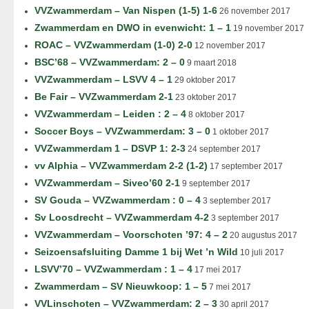
VVZwammerdam – Van Nispen (1-5) 1-6
26 november 2017
Zwammerdam en DWO in evenwicht: 1 – 1
19 november 2017
ROAC – VVZwammerdam (1-0) 2-0
12 november 2017
BSC’68 – VVZwammerdam: 2 – 0
9 maart 2018
VVZwammerdam – LSVV 4 – 1
29 oktober 2017
Be Fair – VVZwammerdam 2-1
23 oktober 2017
VVZwammerdam – Leiden : 2 – 4
8 oktober 2017
Soccer Boys – VVZwammerdam: 3 – 0
1 oktober 2017
VVZwammerdam 1 – DSVP 1: 2-3
24 september 2017
vv Alphia – VVZwammerdam 2-2 (1-2)
17 september 2017
VVZwammerdam – Siveo’60 2-1
9 september 2017
SV Gouda – VVZwammerdam : 0 – 4
3 september 2017
Sv Loosdrecht – VVZwammerdam 4-2
3 september 2017
VVZwammerdam – Voorschoten ’97: 4 – 2
20 augustus 2017
Seizoensafsluiting Damme 1 bij Wet ’n Wild
10 juli 2017
LSVV’70 – VVZwammerdam : 1 – 4
17 mei 2017
Zwammerdam – SV Nieuwkoop: 1 – 5
7 mei 2017
VVLinschoten – VVZwammerdam: 2 – 3
30 april 2017