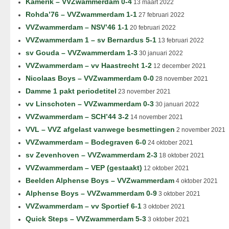
Kamerik – VVZwammerdam 0-4
13 maart 2022
Rohda’76 – VVZwammerdam 1-1
27 februari 2022
VVZwammerdam – NSV’46 1-1
20 februari 2022
VVZwammerdam 1 – sv Bernardus 5-1
13 februari 2022
sv Gouda – VVZwammerdam 1-3
30 januari 2022
VVZwammerdam – vv Haastrecht 1-2
12 december 2021
Nicolaas Boys – VVZwammerdam 0-0
28 november 2021
Damme 1 pakt periodetitel
23 november 2021
vv Linschoten – VVZwammerdam 0-3
30 januari 2022
VVZwammerdam – SCH’44 3-2
14 november 2021
VVL – VVZ afgelast vanwege besmettingen
2 november 2021
VVZwammerdam – Bodegraven 6-0
24 oktober 2021
sv Zevenhoven – VVZwammerdam 2-3
18 oktober 2021
VVZwammerdam – VEP (gestaakt)
12 oktober 2021
Beelden Alphense Boys – VVZwammerdam
4 oktober 2021
Alphense Boys – VVZwammerdam 0-9
3 oktober 2021
VVZwammerdam – vv Sportief 6-1
3 oktober 2021
Quick Steps – VVZwammerdam 5-3
3 oktober 2021