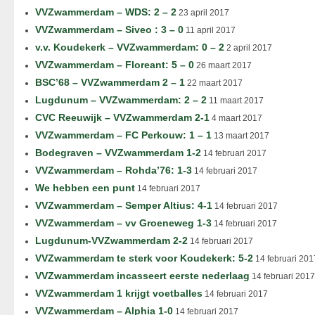
VVZwammerdam – WDS: 2 – 2
23 april 2017
VVZwammerdam – Siveo : 3 – 0
11 april 2017
v.v. Koudekerk – VVZwammerdam: 0 – 2
2 april 2017
VVZwammerdam – Floreant: 5 – 0
26 maart 2017
BSC’68 – VVZwammerdam 2 – 1
22 maart 2017
Lugdunum – VVZwammerdam: 2 – 2
11 maart 2017
CVC Reeuwijk – VVZwammerdam 2-1
4 maart 2017
VVZwammerdam – FC Perkouw: 1 – 1
13 maart 2017
Bodegraven – VVZwammerdam 1-2
14 februari 2017
VVZwammerdam – Rohda’76: 1-3
14 februari 2017
We hebben een punt
14 februari 2017
VVZwammerdam – Semper Altius: 4-1
14 februari 2017
VVZwammerdam – vv Groeneweg 1-3
14 februari 2017
Lugdunum-VVZwammerdam 2-2
14 februari 2017
VVZwammerdam te sterk voor Koudekerk: 5-2
14 februari 201
VVZwammerdam incasseert eerste nederlaag
14 februari 2017
VVZwammerdam 1 krijgt voetballes
14 februari 2017
VVZwammerdam – Alphia 1-0
14 februari 2017