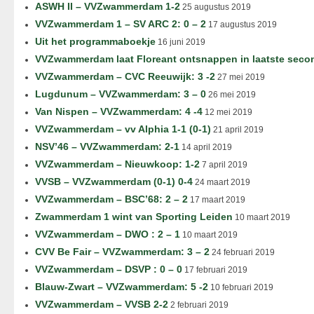
ASWH II – VVZwammerdam 1-2
25 augustus 2019
VVZwammerdam 1 – SV ARC 2: 0 – 2
17 augustus 2019
Uit het programmaboekje
16 juni 2019
VVZwammerdam laat Floreant ontsnappen in laatste seco
VVZwammerdam – CVC Reeuwijk: 3 -2
27 mei 2019
Lugdunum – VVZwammerdam: 3 – 0
26 mei 2019
Van Nispen – VVZwammerdam: 4 -4
12 mei 2019
VVZwammerdam – vv Alphia 1-1 (0-1)
21 april 2019
NSV’46 – VVZwammerdam: 2-1
14 april 2019
VVZwammerdam – Nieuwkoop: 1-2
7 april 2019
VVSB – VVZwammerdam (0-1) 0-4
24 maart 2019
VVZwammerdam – BSC’68: 2 – 2
17 maart 2019
Zwammerdam 1 wint van Sporting Leiden
10 maart 2019
VVZwammerdam – DWO : 2 – 1
10 maart 2019
CVV Be Fair – VVZwammerdam: 3 – 2
24 februari 2019
VVZwammerdam – DSVP : 0 – 0
17 februari 2019
Blauw-Zwart – VVZwammerdam: 5 -2
10 februari 2019
VVZwammerdam – VVSB 2-2
2 februari 2019