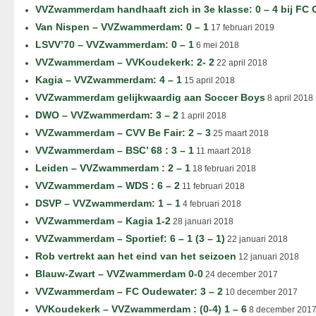
VVZwammerdam handhaaft zich in 3e klasse: 0 – 4 bij FC
Van Nispen – VVZwammerdam: 0 – 1
17 februari 2019
LSVV’70 – VVZwammerdam: 0 – 1
6 mei 2018
VVZwammerdam – VVKoudekerk: 2- 2
22 april 2018
Kagia – VVZwammerdam: 4 – 1
15 april 2018
VVZwammerdam gelijkwaardig aan Soccer Boys
8 april 2018
DWO – VVZwammerdam: 3 – 2
1 april 2018
VVZwammerdam – CVV Be Fair: 2 – 3
25 maart 2018
VVZwammerdam – BSC’ 68 : 3 – 1
11 maart 2018
Leiden – VVZwammerdam : 2 – 1
18 februari 2018
VVZwammerdam – WDS : 6 – 2
11 februari 2018
DSVP – VVZwammerdam: 1 – 1
4 februari 2018
VVZwammerdam – Kagia 1-2
28 januari 2018
VVZwammerdam – Sportief: 6 – 1 (3 – 1)
22 januari 2018
Rob vertrekt aan het eind van het seizoen
12 januari 2018
Blauw-Zwart – VVZwammerdam 0-0
24 december 2017
VVZwammerdam – FC Oudewater: 3 – 2
10 december 2017
VVKoudekerk – VVZwammerdam : (0-4) 1 – 6
8 december 201