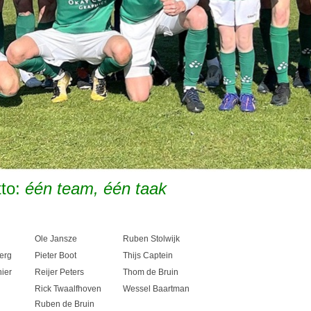
to:
één team, één taak
Ole Jansze
Ruben Stolwijk
erg
Pieter Boot
Thijs Captein
ier
Reijer Peters
Thom de Bruin
Rick Twaalfhoven
Wessel Baartman
Ruben de Bruin