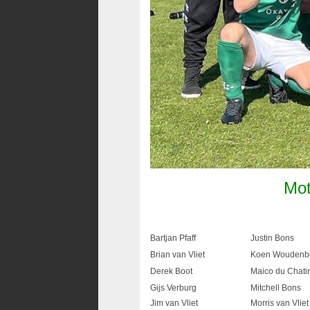
Mot
Bartjan Pfaff
Justin Bons
Brian van Vliet
Koen Woudenb
Derek Boot
Maico du Chatin
Gijs Verburg
Mitchell Bons
Jim van Vliet
Morris van Vliet