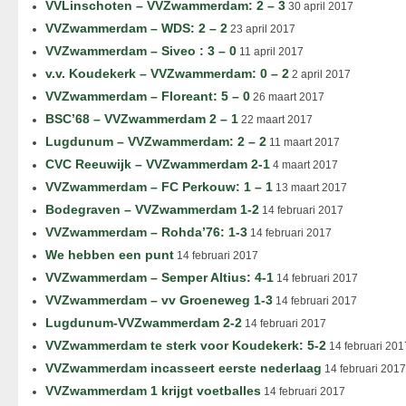
VVLinschoten – VVZwammerdam: 2 – 3
30 april 2017
VVZwammerdam – WDS: 2 – 2
23 april 2017
VVZwammerdam – Siveo : 3 – 0
11 april 2017
v.v. Koudekerk – VVZwammerdam: 0 – 2
2 april 2017
VVZwammerdam – Floreant: 5 – 0
26 maart 2017
BSC’68 – VVZwammerdam 2 – 1
22 maart 2017
Lugdunum – VVZwammerdam: 2 – 2
11 maart 2017
CVC Reeuwijk – VVZwammerdam 2-1
4 maart 2017
VVZwammerdam – FC Perkouw: 1 – 1
13 maart 2017
Bodegraven – VVZwammerdam 1-2
14 februari 2017
VVZwammerdam – Rohda’76: 1-3
14 februari 2017
We hebben een punt
14 februari 2017
VVZwammerdam – Semper Altius: 4-1
14 februari 2017
VVZwammerdam – vv Groeneweg 1-3
14 februari 2017
Lugdunum-VVZwammerdam 2-2
14 februari 2017
VVZwammerdam te sterk voor Koudekerk: 5-2
14 februari 201
VVZwammerdam incasseert eerste nederlaag
14 februari 2017
VVZwammerdam 1 krijgt voetballes
14 februari 2017