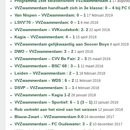
Programma 1ste seizoenshelft VVZwammerdam 1
17 augustu
VVZwammerdam handhaaft zich in 3e klasse: 0 – 4 bij FC
Van Nispen – VVZwammerdam: 0 – 1
17 februari 2019
LSVV’70 – VVZwammerdam: 0 – 1
6 mei 2018
VVZwammerdam – VVKoudekerk: 2- 2
22 april 2018
Kagia – VVZwammerdam: 4 – 1
15 april 2018
VVZwammerdam gelijkwaardig aan Soccer Boys
8 april 2018
DWO – VVZwammerdam: 3 – 2
1 april 2018
VVZwammerdam – CVV Be Fair: 2 – 3
25 maart 2018
VVZwammerdam – BSC’ 68 : 3 – 1
11 maart 2018
Leiden – VVZwammerdam : 2 – 1
18 februari 2018
VVZwammerdam – WDS : 6 – 2
11 februari 2018
DSVP – VVZwammerdam: 1 – 1
4 februari 2018
VVZwammerdam – Kagia 1-2
28 januari 2018
VVZwammerdam – Sportief: 6 – 1 (3 – 1)
22 januari 2018
Rob vertrekt aan het eind van het seizoen
12 januari 2018
Blauw-Zwart – VVZwammerdam 0-0
24 december 2017
VVZwammerdam – FC Oudewater: 3 – 2
10 december 2017