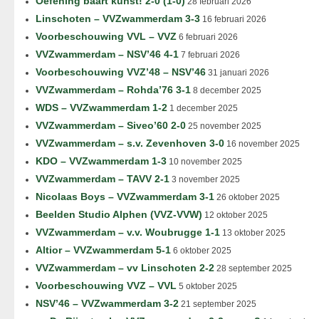
Oefening baart kunst! 2-0 (1-0)
28 februari 2026
Linschoten – VVZwammerdam 3-3
16 februari 2026
Voorbeschouwing VVL – VVZ
6 februari 2026
VVZwammerdam – NSV’46 4-1
7 februari 2026
Voorbeschouwing VVZ’48 – NSV’46
31 januari 2026
VVZwammerdam – Rohda’76 3-1
8 december 2025
WDS – VVZwammerdam 1-2
1 december 2025
VVZwammerdam – Siveo’60 2-0
25 november 2025
VVZwammerdam – s.v. Zevenhoven 3-0
16 november 2025
KDO – VVZwammerdam 1-3
10 november 2025
VVZwammerdam – TAVV 2-1
3 november 2025
Nicolaas Boys – VVZwammerdam 3-1
26 oktober 2025
Beelden Studio Alphen (VVZ-VVW)
12 oktober 2025
VVZwammerdam – v.v. Woubrugge 1-1
13 oktober 2025
Altior – VVZwammerdam 5-1
6 oktober 2025
VVZwammerdam – vv Linschoten 2-2
28 september 2025
Voorbeschouwing VVZ – VVL
5 oktober 2025
NSV’46 – VVZwammerdam 3-2
21 september 2025