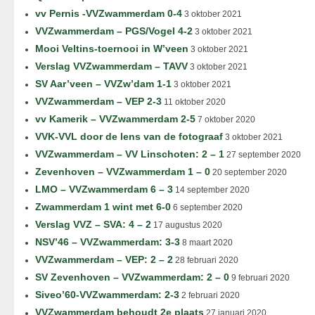
vv Pernis -VVZwammerdam 0-4
3 oktober 2021
VVZwammerdam – PGS/Vogel 4-2
3 oktober 2021
Mooi Veltins-toernooi in W’veen
3 oktober 2021
Verslag VVZwammerdam – TAVV
3 oktober 2021
SV Aar’veen – VVZw’dam 1-1
3 oktober 2021
VVZwammerdam – VEP 2-3
11 oktober 2020
vv Kamerik – VVZwammerdam 2-5
7 oktober 2020
VVK-VVL door de lens van de fotograaf
3 oktober 2021
VVZwammerdam – VV Linschoten: 2 – 1
27 september 2020
Zevenhoven – VVZwammerdam 1 – 0
20 september 2020
LMO – VVZwammerdam 6 – 3
14 september 2020
Zwammerdam 1 wint met 6-0
6 september 2020
Verslag VVZ – SVA: 4 – 2
17 augustus 2020
NSV’46 – VVZwammerdam: 3-3
8 maart 2020
VVZwammerdam – VEP: 2 – 2
28 februari 2020
SV Zevenhoven – VVZwammerdam: 2 – 0
9 februari 2020
Siveo’60-VVZwammerdam: 2-3
2 februari 2020
VVZwammerdam behoudt 2e plaats
27 januari 2020