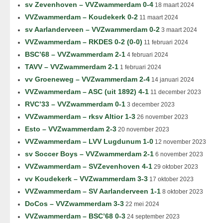
sv Zevenhoven – VVZwammerdam 0-4
18 maart 2024
VVZwammerdam – Koudekerk 0-2
11 maart 2024
sv Aarlanderveen – VVZwammerdam 0-2
3 maart 2024
VVZwammerdam – RKDES 0-2 (0-0)
11 februari 2024
BSC’68 – VVZwammerdam 2-1
4 februari 2024
TAVV – VVZwammerdam 2-1
1 februari 2024
vv Groeneweg – VVZwammerdam 2-4
14 januari 2024
VVZwammerdam – ASC (uit 1892) 4-1
11 december 2023
RVC’33 – VVZwammerdam 0-1
3 december 2023
VVZwammerdam – rksv Altior 1-3
26 november 2023
Esto – VVZwammerdam 2-3
20 november 2023
VVZwammerdam – LVV Lugdunum 1-0
12 november 2023
sv Soccer Boys – VVZwammerdam 2-1
6 november 2023
VVZwammerdam – SVZevenhoven 4-1
29 oktober 2023
vv Koudekerk – VVZwammerdam 3-3
17 oktober 2023
VVZwammerdam – SV Aarlanderveen 1-1
8 oktober 2023
DoCos – VVZwammerdam 3-3
22 mei 2024
VVZwammerdam – BSC’68 0-3
24 september 2023