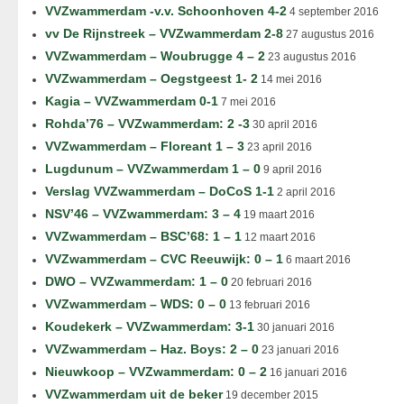
VVZwammerdam -v.v. Schoonhoven 4-2
4 september 2016
vv De Rijnstreek – VVZwammerdam 2-8
27 augustus 2016
VVZwammerdam – Woubrugge 4 – 2
23 augustus 2016
VVZwammerdam – Oegstgeest 1- 2
14 mei 2016
Kagia – VVZwammerdam 0-1
7 mei 2016
Rohda’76 – VVZwammerdam: 2 -3
30 april 2016
VVZwammerdam – Floreant 1 – 3
23 april 2016
Lugdunum – VVZwammerdam 1 – 0
9 april 2016
Verslag VVZwammerdam – DoCoS 1-1
2 april 2016
NSV’46 – VVZwammerdam: 3 – 4
19 maart 2016
VVZwammerdam – BSC’68: 1 – 1
12 maart 2016
VVZwammerdam – CVC Reeuwijk: 0 – 1
6 maart 2016
DWO – VVZwammerdam: 1 – 0
20 februari 2016
VVZwammerdam – WDS: 0 – 0
13 februari 2016
Koudekerk – VVZwammerdam: 3-1
30 januari 2016
VVZwammerdam – Haz. Boys: 2 – 0
23 januari 2016
Nieuwkoop – VVZwammerdam: 0 – 2
16 januari 2016
VVZwammerdam uit de beker
19 december 2015