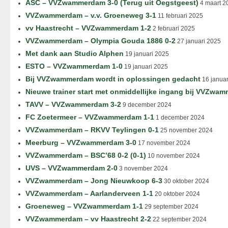
ASC – VVZwammerdam 3-0 (Terug uit Oegstgeest)
4 maart 2
VVZwammerdam – v.v. Groeneweg 3-1
11 februari 2025
vv Haastrecht – VVZwammerdam 1-2
2 februari 2025
VVZwammerdam – Olympia Gouda 1886 0-2
27 januari 2025
Met dank aan Studio Alphen
19 januari 2025
ESTO – VVZwammerdam 1-0
19 januari 2025
Bij VVZwammerdam wordt in oplossingen gedacht
16 januar
Nieuwe trainer start met onmiddellijke ingang bij VVZwa
TAVV – VVZwammerdam 3-2
9 december 2024
FC Zoetermeer – VVZwammerdam 1-1
1 december 2024
VVZwammerdam – RKVV Teylingen 0-1
25 november 2024
Meerburg – VVZwammerdam 3-0
17 november 2024
VVZwammerdam – BSC’68 0-2 (0-1)
10 november 2024
UVS – VVZwammerdam 2-0
3 november 2024
VVZwammerdam – Jong Nieuwkoop 6-3
30 oktober 2024
VVZwammerdam – Aarlanderveen 1-1
20 oktober 2024
Groeneweg – VVZwammerdam 1-1
29 september 2024
VVZwammerdam – vv Haastrecht 2-2
22 september 2024