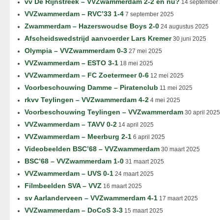
vv De Rijnstreek – VVZwammerdam 2-2 en nu?
14 september
VVZwammerdam – RVC’33 1-4
7 september 2025
Zwammerdam – Hazerswoudse Boys 2-0
24 augustus 2025
Afscheidswedstrijd aanvoerder Lars Kremer
30 juni 2025
Olympia – VVZwammerdam 0-3
27 mei 2025
VVZwammerdam – ESTO 3-1
18 mei 2025
VVZwammerdam – FC Zoetermeer 0-6
12 mei 2025
Voorbeschouwing Damme – Piratenclub
11 mei 2025
rkvv Teylingen – VVZwammerdam 4-2
4 mei 2025
Voorbeschouwing Teylingen – VVZwammerdam
30 april 2025
VVZwammerdam – TAVV 0-2
14 april 2025
VVZwammerdam – Meerburg 2-1
6 april 2025
Videobeelden BSC’68 – VVZwammerdam
30 maart 2025
BSC’68 – VVZwammerdam 1-0
31 maart 2025
VVZwammerdam – UVS 0-1
24 maart 2025
Filmbeelden SVA – VVZ
16 maart 2025
sv Aarlanderveen – VVZwammerdam 4-1
17 maart 2025
VVZwammerdam – DoCoS 3-3
15 maart 2025