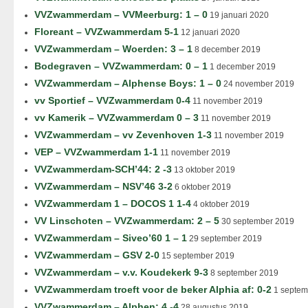
VVZwammerdam – VVMeerburg: 1 – 0
19 januari 2020
Floreant – VVZwammerdam 5-1
12 januari 2020
VVZwammerdam – Woerden: 3 – 1
8 december 2019
Bodegraven – VVZwammerdam: 0 – 1
1 december 2019
VVZwammerdam – Alphense Boys: 1 – 0
24 november 2019
vv Sportief – VVZwammerdam 0-4
11 november 2019
vv Kamerik – VVZwammerdam 0 – 3
11 november 2019
VVZwammerdam – vv Zevenhoven 1-3
11 november 2019
VEP – VVZwammerdam 1-1
11 november 2019
VVZwammerdam-SCH’44: 2 -3
13 oktober 2019
VVZwammerdam – NSV’46 3-2
6 oktober 2019
VVZwammerdam 1 – DOCOS 1 1-4
4 oktober 2019
VV Linschoten – VVZwammerdam: 2 – 5
30 september 2019
VVZwammerdam – Siveo’60 1 – 1
29 september 2019
VVZwammerdam – GSV 2-0
15 september 2019
VVZwammerdam – v.v. Koudekerk 9-3
8 september 2019
VVZwammerdam troeft voor de beker Alphia af: 0-2
1 septem
VVZwammerdam – Alphen: 4 -4
28 augustus 2019