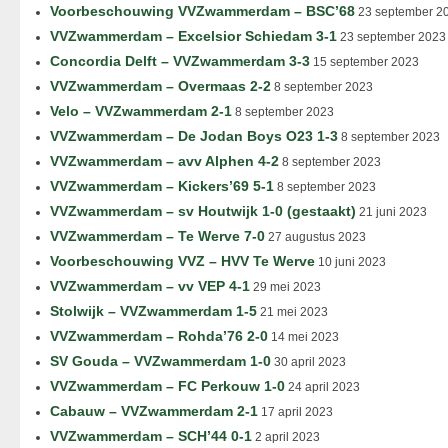
Voorbeschouwing VVZwammerdam – BSC’68
23 september 2
VVZwammerdam – Excelsior Schiedam 3-1
23 september 2023
Concordia Delft – VVZwammerdam 3-3
15 september 2023
VVZwammerdam – Overmaas 2-2
8 september 2023
Velo – VVZwammerdam 2-1
8 september 2023
VVZwammerdam – De Jodan Boys O23 1-3
8 september 2023
VVZwammerdam – avv Alphen 4-2
8 september 2023
VVZwammerdam – Kickers’69 5-1
8 september 2023
VVZwammerdam – sv Houtwijk 1-0 (gestaakt)
21 juni 2023
VVZwammerdam – Te Werve 7-0
27 augustus 2023
Voorbeschouwing VVZ – HVV Te Werve
10 juni 2023
VVZwammerdam – vv VEP 4-1
29 mei 2023
Stolwijk – VVZwammerdam 1-5
21 mei 2023
VVZwammerdam – Rohda’76 2-0
14 mei 2023
SV Gouda – VVZwammerdam 1-0
30 april 2023
VVZwammerdam – FC Perkouw 1-0
24 april 2023
Cabauw – VVZwammerdam 2-1
17 april 2023
VVZwammerdam – SCH’44 0-1
2 april 2023