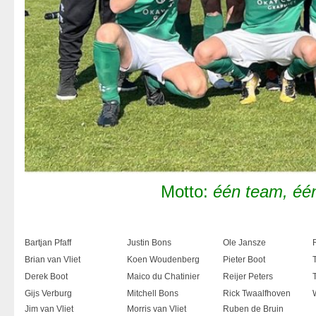
Motto:
één team, éé
Bartjan Pfaff
Justin Bons
Ole Jansze
Brian van Vliet
Koen Woudenberg
Pieter Boot
Derek Boot
Maico du Chatinier
Reijer Peters
Gijs Verburg
Mitchell Bons
Rick Twaalfhoven
Jim van Vliet
Morris van Vliet
Ruben de Bruin