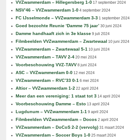
VVZwammerdam – Hillegersberg 1-0
17 september 2024
NSV’46 – VVZwammerdam 1-0
4 september 2024
FC IJsselmonde – VVZwammerdam 3-3
1 september 2024
Goed bezochte Reunie ‘Damme 75 jaar’
30 juni 2024
Damme handhaaft zich in 3e klasse
9 juli 2024
Filmbeelden VVZwammerdam – Zwartewaal
10 juni 2024
VVZwammerdam – Zwartewaal 5-1
10 juni 2024
VVZwammerdam – TAVV 2-4
20 mei 2024
Voorbeschouwing VVZ-TAVV
8 juni 2024
ASC – VVZwammerdam 0-0
12 mei 2024
VVZwammerdam – RVC’33 0-1
6 mei 2024
Altior – VVZwammerdam 1-2
22 april 2024
Meer dan een vereniging: 1 staat tot 3
14 april 2024
Voorbeschouwing Damme – Esto
13 april 2024
Lugdunum – VVZwammerdam 1-1
9 april 2024
Filmbeelden VVZwammerdam – Docos
2 april 2024
VVZwammerdam – DoCoS 2-2 (vervolg)
31 maart 2024
VVZwammerdam – Soccer Boys 1-0
25 maart 2024