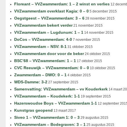
Floreant – VVZwammerdam: 1 – 2 winst en verlies
12 decemb
VVZwammerdam overklast Kagia: 0 – 0
5 december 2015
Oegstgeest – VVZwammerdam: 3 – 6
28 november 2015
VVZwammerdam bekert verder
21 november 2015
VVZwammerdam – Lugdunum: 1 – 1
14 november 2015
DoCos – VVZwammerdam: 4-0
7 november 2015
VVZwammerdam – NSV: 8-1
31 oktober 2015
VVZwammerdam door voor de beker
24 oktober 2015
BSC’68 – VVZwammerdam: 1 – 1
17 oktober 2015
CVC Reeuwijk – VVZwammerdam: 0 – 0
10 oktober 2015
Zwammerdam – DWO: 0 – 1
4 oktober 2015
WDS-Damme: 3-2
27 september 2015
Samenvatting: VVZwammerdam – vv Kouderkerk
14 maart 2
VVZwammerdam – Koudekerk: 1-1
19 september 2015
Hazerswoudse Boys – VVZwammerdam 1-1
12 september 201
Kunstgras geopend
13 maart 2017
Siveo 1 – VVZwammerdam 1: 0 – 3
29 augustus 2015
VVZwammerdam – Bodegraven: 3 – 1
25 augustus 2015