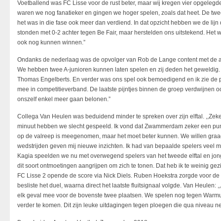
Voetballend was FC Lisse voor de rust beter, maar wij kregen vier opgelegd
waren we nog fanatieker en gingen we hoger spelen, zoals dat heet. De twe
het was in die fase ook meer dan verdiend. In dat opzicht hebben we de lij
stonden met 0-2 achter tegen Be Fair, maar herstelden ons uitstekend. Het 
ook nog kunnen winnen.”
Ondanks de nederlaag was de opvolger van Rob de Lange content met de av
We hebben twee A-junioren kunnen laten spelen en zij deden het geweldig
Thomas Engelberts. En verder was ons spel ook bemoedigend en ik zie de 
mee in competitieverband. De laatste pijntjes binnen de groep verdwijnen o
onszelf enkel meer gaan belonen.”
Collega Van Heulen was beduidend minder te spreken over zijn elftal. ,,Zeke
minuut hebben we slecht gespeeld. Ik vond dat Zwammerdam zeker een pun
op de valreep is meegenomen, maar het moet beter kunnen. We willen graag d
wedstrijden geven mij nieuwe inzichten. Ik had van bepaalde spelers veel me
Kagia speelden we nu met overwegend spelers van het tweede elftal en jong
dit soort ontmoetingen aangrijpen om zich te tonen. Dat heb ik te weinig gez
FC Lisse 2 opende de score via Nick Diels. Ruben Hoekstra zorgde voor de
besliste het duel, waarna direct het laatste fluitsignaal volgde. Van Heulen:
elk geval mee voor de bovenste twee plaatsen. We spelen nog tegen Warmu
verder te komen. Dit zijn leuke uitdagingen tegen ploegen die qua niveau net