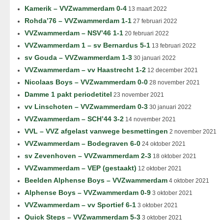
Kamerik – VVZwammerdam 0-4
13 maart 2022
Rohda’76 – VVZwammerdam 1-1
27 februari 2022
VVZwammerdam – NSV’46 1-1
20 februari 2022
VVZwammerdam 1 – sv Bernardus 5-1
13 februari 2022
sv Gouda – VVZwammerdam 1-3
30 januari 2022
VVZwammerdam – vv Haastrecht 1-2
12 december 2021
Nicolaas Boys – VVZwammerdam 0-0
28 november 2021
Damme 1 pakt periodetitel
23 november 2021
vv Linschoten – VVZwammerdam 0-3
30 januari 2022
VVZwammerdam – SCH’44 3-2
14 november 2021
VVL – VVZ afgelast vanwege besmettingen
2 november 2021
VVZwammerdam – Bodegraven 6-0
24 oktober 2021
sv Zevenhoven – VVZwammerdam 2-3
18 oktober 2021
VVZwammerdam – VEP (gestaakt)
12 oktober 2021
Beelden Alphense Boys – VVZwammerdam
4 oktober 2021
Alphense Boys – VVZwammerdam 0-9
3 oktober 2021
VVZwammerdam – vv Sportief 6-1
3 oktober 2021
Quick Steps – VVZwammerdam 5-3
3 oktober 2021