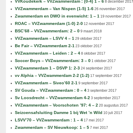
VVKoudekerk – VVZwammerdam : (0-4) 1 – 6
8 december 201
VVZwammerdam – Van Nispen (1-5) 1-6
26 november 2017
Zwammerdam en DWO in evenwicht: 1 – 1
19 november 2017
ROAC – VVZwammerdam (1-0) 2-0
12 november 2017
BSC’68 – VVZwammerdam: 2 – 0
9 maart 2018
VVZwammerdam – LSVV 4 – 1
29 oktober 2017
Be Fair – VVZwammerdam 2-1
23 oktober 2017
VVZwammerdam – Leiden : 2 – 4
8 oktober 2017
Soccer Boys – VVZwammerdam: 3 – 0
1 oktober 2017
VVZwammerdam 1 – DSVP 1: 2-3
24 september 2017
vv Alphia – VVZwammerdam 2-2 (1-2)
17 september 2017
VVZwammerdam – Siveo’60 2-1
9 september 2017
SV Gouda – VVZwammerdam : 0 – 4
3 september 2017
Sv Loosdrecht – VVZwammerdam 4-2
3 september 2017
VVZwammerdam – Voorschoten ’97: 4 – 2
20 augustus 2017
Seizoensafsluiting Damme 1 bij Wet ’n Wild
10 juli 2017
LSVV’70 – VVZwammerdam : 1 – 4
17 mei 2017
Zwammerdam – SV Nieuwkoop: 1 – 5
7 mei 2017