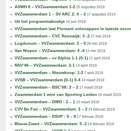
ASWH II – VVZwammerdam 1-2
25 augustus 2019
VVZwammerdam 1 – SV ARC 2: 0 – 2
17 augustus 2019
Uit het programmaboekje
16 juni 2019
VVZwammerdam laat Floreant ontsnappen in laatste seco
VVZwammerdam – CVC Reeuwijk: 3 -2
27 mei 2019
Lugdunum – VVZwammerdam: 3 – 0
26 mei 2019
Van Nispen – VVZwammerdam: 4 -4
12 mei 2019
VVZwammerdam – vv Alphia 1-1 (0-1)
21 april 2019
NSV’46 – VVZwammerdam: 2-1
14 april 2019
VVZwammerdam – Nieuwkoop: 1-2
7 april 2019
VVSB – VVZwammerdam (0-1) 0-4
24 maart 2019
VVZwammerdam – BSC’68: 2 – 2
17 maart 2019
Zwammerdam 1 wint van Sporting Leiden
10 maart 2019
VVZwammerdam – DWO : 2 – 1
10 maart 2019
CVV Be Fair – VVZwammerdam: 3 – 2
24 februari 2019
VVZwammerdam – DSVP : 0 – 0
17 februari 2019
Blauw-Zwart – VVZwammerdam: 5 -2
10 februari 2019