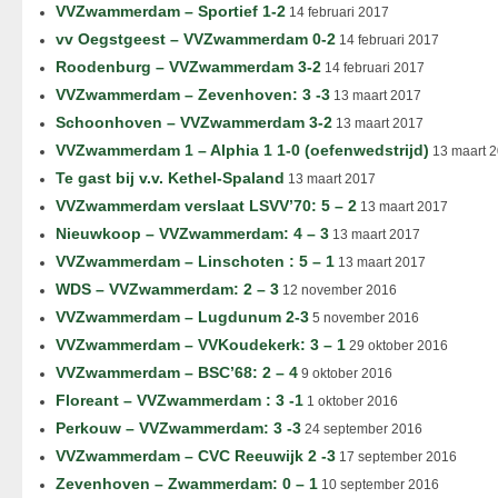
VVZwammerdam – Sportief 1-2
14 februari 2017
vv Oegstgeest – VVZwammerdam 0-2
14 februari 2017
Roodenburg – VVZwammerdam 3-2
14 februari 2017
VVZwammerdam – Zevenhoven: 3 -3
13 maart 2017
Schoonhoven – VVZwammerdam 3-2
13 maart 2017
VVZwammerdam 1 – Alphia 1 1-0 (oefenwedstrijd)
13 maart 
Te gast bij v.v. Kethel-Spaland
13 maart 2017
VVZwammerdam verslaat LSVV’70: 5 – 2
13 maart 2017
Nieuwkoop – VVZwammerdam: 4 – 3
13 maart 2017
VVZwammerdam – Linschoten : 5 – 1
13 maart 2017
WDS – VVZwammerdam: 2 – 3
12 november 2016
VVZwammerdam – Lugdunum 2-3
5 november 2016
VVZwammerdam – VVKoudekerk: 3 – 1
29 oktober 2016
VVZwammerdam – BSC’68: 2 – 4
9 oktober 2016
Floreant – VVZwammerdam : 3 -1
1 oktober 2016
Perkouw – VVZwammerdam: 3 -3
24 september 2016
VVZwammerdam – CVC Reeuwijk 2 -3
17 september 2016
Zevenhoven – Zwammerdam: 0 – 1
10 september 2016