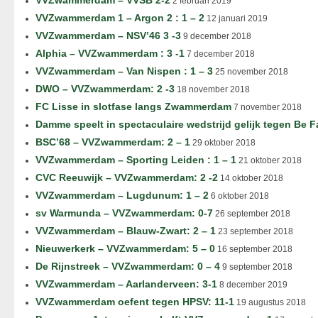
VVZwammerdam – VVSB 2-2
2 februari 2019
VVZwammerdam 1 – Argon 2 : 1 – 2
12 januari 2019
VVZwammerdam – NSV’46 3 -3
9 december 2018
Alphia – VVZwammerdam : 3 -1
7 december 2018
VVZwammerdam – Van Nispen : 1 – 3
25 november 2018
DWO – VVZwammerdam: 2 -3
18 november 2018
FC Lisse in slotfase langs Zwammerdam
7 november 2018
Damme speelt in spectaculaire wedstrijd gelijk tegen Be F
BSC’68 – VVZwammerdam: 2 – 1
29 oktober 2018
VVZwammerdam – Sporting Leiden : 1 – 1
21 oktober 2018
CVC Reeuwijk – VVZwammerdam: 2 -2
14 oktober 2018
VVZwammerdam – Lugdunum: 1 – 2
6 oktober 2018
sv Warmunda – VVZwammerdam: 0-7
26 september 2018
VVZwammerdam – Blauw-Zwart: 2 – 1
23 september 2018
Nieuwerkerk – VVZwammerdam: 5 – 0
16 september 2018
De Rijnstreek – VVZwammerdam: 0 – 4
9 september 2018
VVZwammerdam – Aarlanderveen: 3-1
8 december 2019
VVZwammerdam oefent tegen HPSV: 11-1
19 augustus 2018