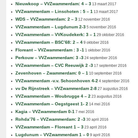
Nieuwkoop – VVZwammerdam: 4 – 3
13 maart 2017
VVZwammerdam – Linschoten : 5 – 1
13 maart 2017
WDS – VVZwammerdam: 2 – 3
12 november 2016
VVZwammerdam – Lugdunum 2-3
5 november 2016
VVZwammerdam – VVKoudekerk: 3 – 1
29 oktober 2016
VVZwammerdam – BSC’68: 2 – 4
9 oktober 2016
Floreant – VVZwammerdam : 3 -1
1 oktober 2016
Perkouw – VVZwammerdam: 3 -3
24 september 2016
VVZwammerdam – CVC Reeuwijk 2 -3
17 september 2016
Zevenhoven – Zwammerdam: 0 – 1
10 september 2016
VVZwammerdam -v.v. Schoonhoven 4-2
4 september 2016
vv De Rijnstreek – VVZwammerdam 2-8
27 augustus 2016
VVZwammerdam – Woubrugge 4 – 2
23 augustus 2016
VVZwammerdam – Oegstgeest 1- 2
14 mei 2016
Kagia – VVZwammerdam 0-1
7 mei 2016
Rohda’76 – VVZwammerdam: 2 -3
30 april 2016
VVZwammerdam – Floreant 1 – 3
23 april 2016
Lugdunum – VVZwammerdam 1 – 0
9 april 2016