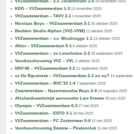
VVZwammerdam – s.v. Zevenhoven 3-0
16 november 2025
KDO – VVZwammerdam 1-3
10 november 2025
VVZwammerdam – TAVV 2-1
3 november 2025
Nicolaas Boys – VVZwammerdam 3-1
26 oktober 2025
Beelden Studio Alphen (VVZ-VVW)
12 oktober 2025
VVZwammerdam – v.v. Woubrugge 1-1
13 oktober 2025
Altior – VVZwammerdam 5-1
6 oktober 2025
VVZwammerdam – vv Linschoten 2-2
28 september 2025
Voorbeschouwing VVZ – VVL
5 oktober 2025
NSV’46 – VVZwammerdam 3-2
21 september 2025
vv De Rijnstreek – VVZwammerdam 2-2 en nu?
14 september
VVZwammerdam – RVC’33 1-4
7 september 2025
Zwammerdam – Hazerswoudse Boys 2-0
24 augustus 2025
Afscheidswedstrijd aanvoerder Lars Kremer
30 juni 2025
Olympia – VVZwammerdam 0-3
27 mei 2025
VVZwammerdam – ESTO 3-1
18 mei 2025
VVZwammerdam – FC Zoetermeer 0-6
12 mei 2025
Voorbeschouwing Damme – Piratenclub
11 mei 2025