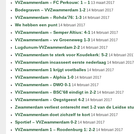
VVZwammerdam – FC Perkouw: 1 – 1
13 maart 2017
Bodegraven – VVZwammerdam 1-2
14 februari 2017
VVZwammerdam – Rohda’76: 1-3
14 februari 2017
We hebben een punt
14 februari 2017
VVZwammerdam – Semper Altius: 4-1
14 februari 2017
VVZwammerdam – vv Groeneweg 1-3
14 februari 2017
Lugdunum-VVZwammerdam 2-2
14 februari 2017
VVZwammerdam te sterk voor Koudekerk: 5-2
14 februari 201
VVZwammerdam incasseert eerste nederlaag
14 februari 2017
VVZwammerdam 1 krijgt voetballes
14 februari 2017
VVZwammerdam – Alphia 1-0
14 februari 2017
VVZwammerdam – DWO 0-1
14 februari 2017
VVZwammerdam – BSC’68 eindigt in 2-2
14 februari 2017
VVZwammerdam – Oegstgeest 4-2
14 februari 2017
Zwammerdam verliest onterecht met 1-2 van de Leidse st
VVZwammerdam doet zichzelf te kort
14 februari 2017
Sportief – VVZwammerdam 0-2
14 februari 2017
VVZwammerdam 1 – Roodenburg 1: 2-2
14 februari 2017