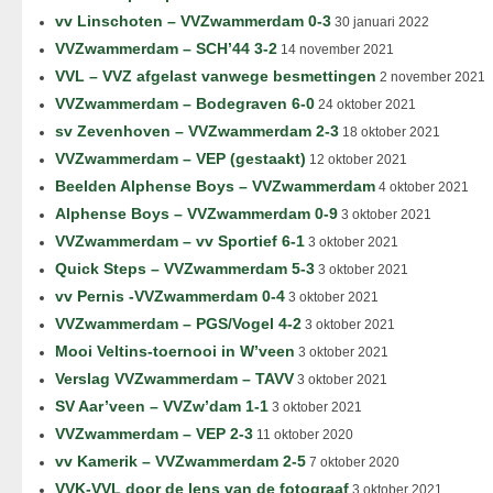
vv Linschoten – VVZwammerdam 0-3
30 januari 2022
VVZwammerdam – SCH’44 3-2
14 november 2021
VVL – VVZ afgelast vanwege besmettingen
2 november 2021
VVZwammerdam – Bodegraven 6-0
24 oktober 2021
sv Zevenhoven – VVZwammerdam 2-3
18 oktober 2021
VVZwammerdam – VEP (gestaakt)
12 oktober 2021
Beelden Alphense Boys – VVZwammerdam
4 oktober 2021
Alphense Boys – VVZwammerdam 0-9
3 oktober 2021
VVZwammerdam – vv Sportief 6-1
3 oktober 2021
Quick Steps – VVZwammerdam 5-3
3 oktober 2021
vv Pernis -VVZwammerdam 0-4
3 oktober 2021
VVZwammerdam – PGS/Vogel 4-2
3 oktober 2021
Mooi Veltins-toernooi in W’veen
3 oktober 2021
Verslag VVZwammerdam – TAVV
3 oktober 2021
SV Aar’veen – VVZw’dam 1-1
3 oktober 2021
VVZwammerdam – VEP 2-3
11 oktober 2020
vv Kamerik – VVZwammerdam 2-5
7 oktober 2020
VVK-VVL door de lens van de fotograaf
3 oktober 2021