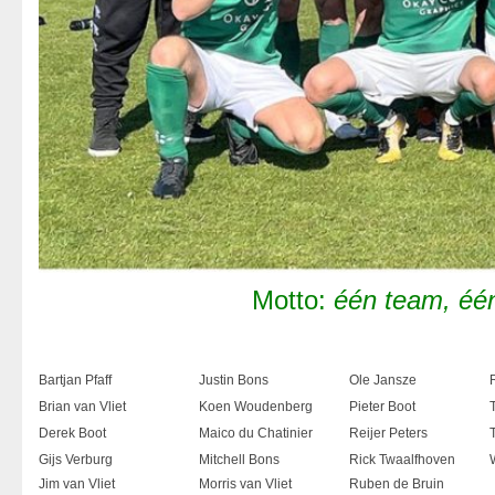
Motto:
één team, éé
Bartjan Pfaff
Justin Bons
Ole Jansze
Brian van Vliet
Koen Woudenberg
Pieter Boot
Derek Boot
Maico du Chatinier
Reijer Peters
Gijs Verburg
Mitchell Bons
Rick Twaalfhoven
Jim van Vliet
Morris van Vliet
Ruben de Bruin