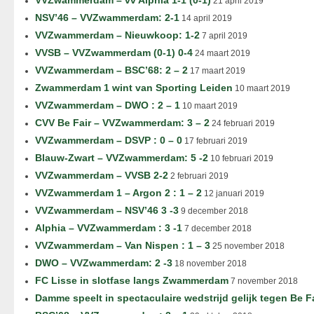
VVZwammerdam – vv Alphia 1-1 (0-1)
21 april 2019
NSV’46 – VVZwammerdam: 2-1
14 april 2019
VVZwammerdam – Nieuwkoop: 1-2
7 april 2019
VVSB – VVZwammerdam (0-1) 0-4
24 maart 2019
VVZwammerdam – BSC’68: 2 – 2
17 maart 2019
Zwammerdam 1 wint van Sporting Leiden
10 maart 2019
VVZwammerdam – DWO : 2 – 1
10 maart 2019
CVV Be Fair – VVZwammerdam: 3 – 2
24 februari 2019
VVZwammerdam – DSVP : 0 – 0
17 februari 2019
Blauw-Zwart – VVZwammerdam: 5 -2
10 februari 2019
VVZwammerdam – VVSB 2-2
2 februari 2019
VVZwammerdam 1 – Argon 2 : 1 – 2
12 januari 2019
VVZwammerdam – NSV’46 3 -3
9 december 2018
Alphia – VVZwammerdam : 3 -1
7 december 2018
VVZwammerdam – Van Nispen : 1 – 3
25 november 2018
DWO – VVZwammerdam: 2 -3
18 november 2018
FC Lisse in slotfase langs Zwammerdam
7 november 2018
Damme speelt in spectaculaire wedstrijd gelijk tegen Be F