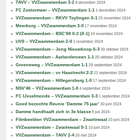
TAVV – VVZwammerdam 3-2
9 december 2024
FC Zoetermeer – VVZwammerdam 1-1
1 december 2024
VVZwammerdam – RKVV Teylingen 0-1
25 november 2024
Meerburg – VVZwammerdam 3-0
17 november 2024
VVZwammerdam – BSC’68 0-2 (0-1)
10 november 2024
UVS – VVZwammerdam 2-0
3 november 2024
VVZwammerdam – Jong Nieuwkoop 6-3
30 oktober 2024
VVZwammerdam – Aarlanderveen 1-1
20 oktober 2024
Groeneweg – VVZwammerdam 1-1
29 september 2024
VVZwammerdam – vv Haastrecht 2-2
22 september 2024
VVZwammerdam – Hillegersberg 1-0
17 september 2024
NSV’46 – VVZwammerdam 1-0
4 september 2024
FC IJsselmonde – VVZwammerdam 3-3
1 september 2024
Goed bezochte Reunie ‘Damme 75 jaar’
30 juni 2024
Damme handhaaft zich in 3e klasse
9 juli 2024
Filmbeelden VVZwammerdam – Zwartewaal
10 juni 2024
VVZwammerdam – Zwartewaal 5-1
10 juni 2024
VVZwammerdam – TAVV 2-4
20 mei 2024