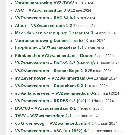
Voorbeschouwing VVZ-TAVV
8 juni 2024
ASC – VVZwammerdam 0-0
12 mei 2024
VVZwammerdam – RVC’33 0-1
6 mei 2024
Altior – VVZwammerdam 1-2
22 april 2024
Meer dan een vereniging: 1 staat tot 3
14 april 2024
Voorbeschouwing Damme – Esto
13 april 2024
Lugdunum – VVZwammerdam 1-1
9 april 2024
Filmbeelden VVZwammerdam – Docos
2 april 2024
VVZwammerdam – DoCoS 2-2 (vervolg)
31 maart 2024
VVZwammerdam – Soccer Boys 1-0
25 maart 2024
sv Zevenhoven – VVZwammerdam 0-4
18 maart 2024
VVZwammerdam – Koudekerk 0-2
11 maart 2024
sv Aarlanderveen – VVZwammerdam 0-2
3 maart 2024
VVZwammerdam – RKDES 0-2 (0-0)
11 februari 2024
BSC’68 – VVZwammerdam 2-1
4 februari 2024
TAVV – VVZwammerdam 2-1
1 februari 2024
vv Groeneweg – VVZwammerdam 2-4
14 januari 2024
VVZwammerdam – ASC (uit 1892) 4-1
11 december 2023