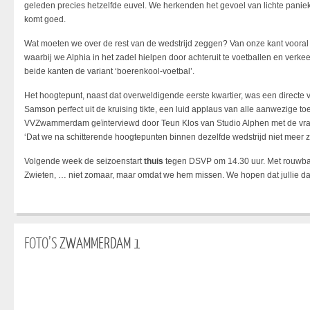
geleden precies hetzelfde euvel. We herkenden het gevoel van lichte paniek
komt goed.
Wat moeten we over de rest van de wedstrijd zeggen? Van onze kant vooral 
waarbij we Alphia in het zadel hielpen door achteruit te voetballen en verkee
beide kanten de variant ‘boerenkool-voetbal’.
Het hoogtepunt, naast dat overweldigende eerste kwartier, was een directe v
Samson perfect uit de kruising tikte, een luid applaus van alle aanwezige to
VVZwammerdam geïnterviewd door Teun Klos van Studio Alphen met de vraa
‘Dat we na schitterende hoogtepunten binnen dezelfde wedstrijd niet meer z
Volgende week de seizoenstart
thuis
tegen DSVP om 14.30 uur. Met rouwban
Zwieten, … niet zomaar, maar omdat we hem missen. We hopen dat jullie daar
FOTO’S
ZWAMMERDAM 1