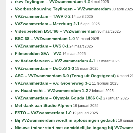
rkvv Teylingen – VVZwammerdam 4-2
4 mei 2025
Voorbeschouwing Teylingen – VVZwammerdam
30 april 2025
VVZwammerdam – TAVV 0-2
14 april 2025
VVZwammerdam – Meerburg 2-1
6 april 2025
Videobeelden BSC’68 – VVZwammerdam
30 maart 2025
BSC’68 – VVZwammerdam 1-0
31 maart 2025
VVZwammerdam – UVS 0-1
24 maart 2025
Filmbeelden SVA – VVZ
16 maart 2025
sv Aarlanderveen – VVZwammerdam 4-1
17 maart 2025
VVZwammerdam – DoCoS 3-3
15 maart 2025
ASC – VVZwammerdam 3-0 (Terug uit Oegstgeest)
4 maart 2
VVZwammerdam – v.v. Groeneweg 3-1
11 februari 2025
vv Haastrecht – VVZwammerdam 1-2
2 februari 2025
VVZwammerdam – Olympia Gouda 1886 0-2
27 januari 2025
Met dank aan Studio Alphen
19 januari 2025
ESTO – VVZwammerdam 1-0
19 januari 2025
Bij VVZwammerdam wordt in oplossingen gedacht
16 januar
Nieuwe trainer start met onmiddellijke ingang bij VVZwa