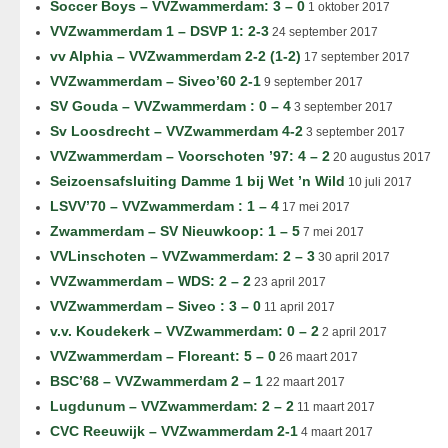
Soccer Boys – VVZwammerdam: 3 – 0
1 oktober 2017
VVZwammerdam 1 – DSVP 1: 2-3
24 september 2017
vv Alphia – VVZwammerdam 2-2 (1-2)
17 september 2017
VVZwammerdam – Siveo’60 2-1
9 september 2017
SV Gouda – VVZwammerdam : 0 – 4
3 september 2017
Sv Loosdrecht – VVZwammerdam 4-2
3 september 2017
VVZwammerdam – Voorschoten ’97: 4 – 2
20 augustus 2017
Seizoensafsluiting Damme 1 bij Wet ’n Wild
10 juli 2017
LSVV’70 – VVZwammerdam : 1 – 4
17 mei 2017
Zwammerdam – SV Nieuwkoop: 1 – 5
7 mei 2017
VVLinschoten – VVZwammerdam: 2 – 3
30 april 2017
VVZwammerdam – WDS: 2 – 2
23 april 2017
VVZwammerdam – Siveo : 3 – 0
11 april 2017
v.v. Koudekerk – VVZwammerdam: 0 – 2
2 april 2017
VVZwammerdam – Floreant: 5 – 0
26 maart 2017
BSC’68 – VVZwammerdam 2 – 1
22 maart 2017
Lugdunum – VVZwammerdam: 2 – 2
11 maart 2017
CVC Reeuwijk – VVZwammerdam 2-1
4 maart 2017