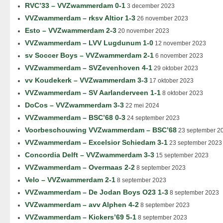
RVC’33 – VVZwammerdam 0-1
3 december 2023
VVZwammerdam – rksv Altior 1-3
26 november 2023
Esto – VVZwammerdam 2-3
20 november 2023
VVZwammerdam – LVV Lugdunum 1-0
12 november 2023
sv Soccer Boys – VVZwammerdam 2-1
6 november 2023
VVZwammerdam – SVZevenhoven 4-1
29 oktober 2023
vv Koudekerk – VVZwammerdam 3-3
17 oktober 2023
VVZwammerdam – SV Aarlanderveen 1-1
8 oktober 2023
DoCos – VVZwammerdam 3-3
22 mei 2024
VVZwammerdam – BSC’68 0-3
24 september 2023
Voorbeschouwing VVZwammerdam – BSC’68
23 september 2
VVZwammerdam – Excelsior Schiedam 3-1
23 september 2023
Concordia Delft – VVZwammerdam 3-3
15 september 2023
VVZwammerdam – Overmaas 2-2
8 september 2023
Velo – VVZwammerdam 2-1
8 september 2023
VVZwammerdam – De Jodan Boys O23 1-3
8 september 2023
VVZwammerdam – avv Alphen 4-2
8 september 2023
VVZwammerdam – Kickers’69 5-1
8 september 2023