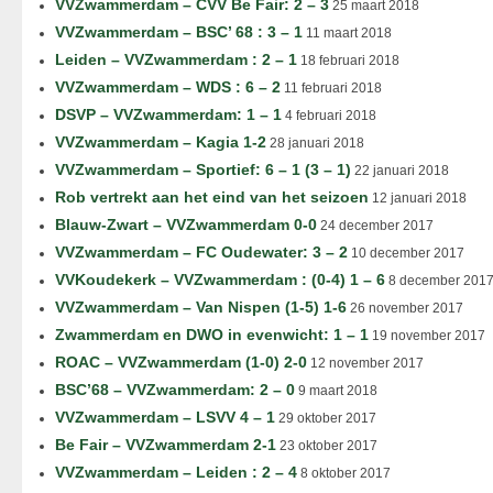
VVZwammerdam – CVV Be Fair: 2 – 3
25 maart 2018
VVZwammerdam – BSC’ 68 : 3 – 1
11 maart 2018
Leiden – VVZwammerdam : 2 – 1
18 februari 2018
VVZwammerdam – WDS : 6 – 2
11 februari 2018
DSVP – VVZwammerdam: 1 – 1
4 februari 2018
VVZwammerdam – Kagia 1-2
28 januari 2018
VVZwammerdam – Sportief: 6 – 1 (3 – 1)
22 januari 2018
Rob vertrekt aan het eind van het seizoen
12 januari 2018
Blauw-Zwart – VVZwammerdam 0-0
24 december 2017
VVZwammerdam – FC Oudewater: 3 – 2
10 december 2017
VVKoudekerk – VVZwammerdam : (0-4) 1 – 6
8 december 201
VVZwammerdam – Van Nispen (1-5) 1-6
26 november 2017
Zwammerdam en DWO in evenwicht: 1 – 1
19 november 2017
ROAC – VVZwammerdam (1-0) 2-0
12 november 2017
BSC’68 – VVZwammerdam: 2 – 0
9 maart 2018
VVZwammerdam – LSVV 4 – 1
29 oktober 2017
Be Fair – VVZwammerdam 2-1
23 oktober 2017
VVZwammerdam – Leiden : 2 – 4
8 oktober 2017