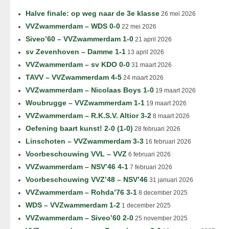
Halve finale: op weg naar de 3e klasse
26 mei 2026
VVZwammerdam – WDS 0-0
22 mei 2026
Siveo’60 – VVZwammerdam 1-0
21 april 2026
sv Zevenhoven – Damme 1-1
13 april 2026
VVZwammerdam – sv KDO 0-0
31 maart 2026
TAVV – VVZwammerdam 4-5
24 maart 2026
VVZwammerdam – Nicolaas Boys 1-0
19 maart 2026
Woubrugge – VVZwammerdam 1-1
19 maart 2026
VVZwammerdam – R.K.S.V. Altior 3-2
8 maart 2026
Oefening baart kunst! 2-0 (1-0)
28 februari 2026
Linschoten – VVZwammerdam 3-3
16 februari 2026
Voorbeschouwing VVL – VVZ
6 februari 2026
VVZwammerdam – NSV’46 4-1
7 februari 2026
Voorbeschouwing VVZ’48 – NSV’46
31 januari 2026
VVZwammerdam – Rohda’76 3-1
8 december 2025
WDS – VVZwammerdam 1-2
1 december 2025
VVZwammerdam – Siveo’60 2-0
25 november 2025