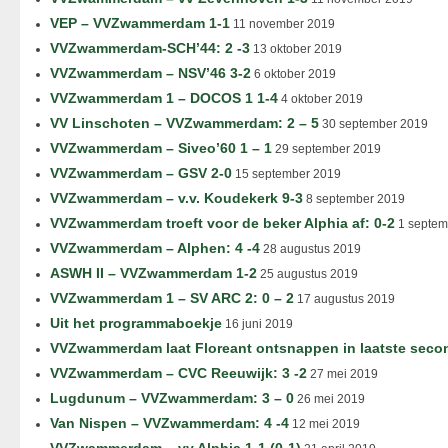
VEP – VVZwammerdam 1-1
11 november 2019
VVZwammerdam-SCH’44: 2 -3
13 oktober 2019
VVZwammerdam – NSV’46 3-2
6 oktober 2019
VVZwammerdam 1 – DOCOS 1 1-4
4 oktober 2019
VV Linschoten – VVZwammerdam: 2 – 5
30 september 2019
VVZwammerdam – Siveo’60 1 – 1
29 september 2019
VVZwammerdam – GSV 2-0
15 september 2019
VVZwammerdam – v.v. Koudekerk 9-3
8 september 2019
VVZwammerdam troeft voor de beker Alphia af: 0-2
1 septem
VVZwammerdam – Alphen: 4 -4
28 augustus 2019
ASWH II – VVZwammerdam 1-2
25 augustus 2019
VVZwammerdam 1 – SV ARC 2: 0 – 2
17 augustus 2019
Uit het programmaboekje
16 juni 2019
VVZwammerdam laat Floreant ontsnappen in laatste seco
VVZwammerdam – CVC Reeuwijk: 3 -2
27 mei 2019
Lugdunum – VVZwammerdam: 3 – 0
26 mei 2019
Van Nispen – VVZwammerdam: 4 -4
12 mei 2019