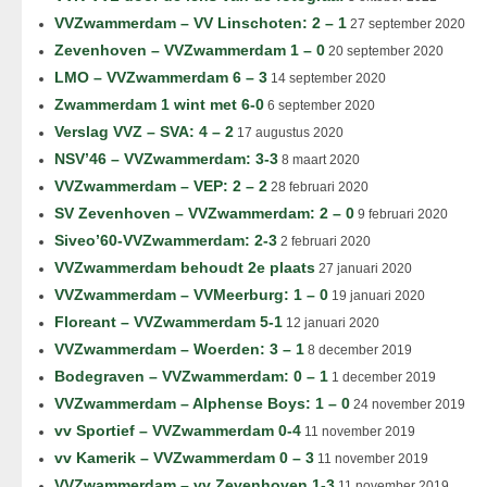
VVZwammerdam – VV Linschoten: 2 – 1
27 september 2020
Zevenhoven – VVZwammerdam 1 – 0
20 september 2020
LMO – VVZwammerdam 6 – 3
14 september 2020
Zwammerdam 1 wint met 6-0
6 september 2020
Verslag VVZ – SVA: 4 – 2
17 augustus 2020
NSV’46 – VVZwammerdam: 3-3
8 maart 2020
VVZwammerdam – VEP: 2 – 2
28 februari 2020
SV Zevenhoven – VVZwammerdam: 2 – 0
9 februari 2020
Siveo’60-VVZwammerdam: 2-3
2 februari 2020
VVZwammerdam behoudt 2e plaats
27 januari 2020
VVZwammerdam – VVMeerburg: 1 – 0
19 januari 2020
Floreant – VVZwammerdam 5-1
12 januari 2020
VVZwammerdam – Woerden: 3 – 1
8 december 2019
Bodegraven – VVZwammerdam: 0 – 1
1 december 2019
VVZwammerdam – Alphense Boys: 1 – 0
24 november 2019
vv Sportief – VVZwammerdam 0-4
11 november 2019
vv Kamerik – VVZwammerdam 0 – 3
11 november 2019
VVZwammerdam – vv Zevenhoven 1-3
11 november 2019