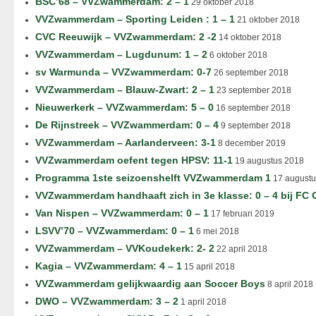
BSC’68 – VVZwammerdam: 2 – 1
29 oktober 2018
VVZwammerdam – Sporting Leiden : 1 – 1
21 oktober 2018
CVC Reeuwijk – VVZwammerdam: 2 -2
14 oktober 2018
VVZwammerdam – Lugdunum: 1 – 2
6 oktober 2018
sv Warmunda – VVZwammerdam: 0-7
26 september 2018
VVZwammerdam – Blauw-Zwart: 2 – 1
23 september 2018
Nieuwerkerk – VVZwammerdam: 5 – 0
16 september 2018
De Rijnstreek – VVZwammerdam: 0 – 4
9 september 2018
VVZwammerdam – Aarlanderveen: 3-1
8 december 2019
VVZwammerdam oefent tegen HPSV: 11-1
19 augustus 2018
Programma 1ste seizoenshelft VVZwammerdam 1
17 augustu
VVZwammerdam handhaaft zich in 3e klasse: 0 – 4 bij FC
Van Nispen – VVZwammerdam: 0 – 1
17 februari 2019
LSVV’70 – VVZwammerdam: 0 – 1
6 mei 2018
VVZwammerdam – VVKoudekerk: 2- 2
22 april 2018
Kagia – VVZwammerdam: 4 – 1
15 april 2018
VVZwammerdam gelijkwaardig aan Soccer Boys
8 april 2018
DWO – VVZwammerdam: 3 – 2
1 april 2018