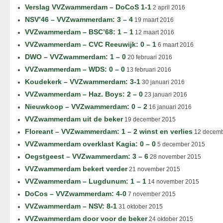
Verslag VVZwammerdam – DoCoS 1-1
2 april 2016
NSV’46 – VVZwammerdam: 3 – 4
19 maart 2016
VVZwammerdam – BSC’68: 1 – 1
12 maart 2016
VVZwammerdam – CVC Reeuwijk: 0 – 1
6 maart 2016
DWO – VVZwammerdam: 1 – 0
20 februari 2016
VVZwammerdam – WDS: 0 – 0
13 februari 2016
Koudekerk – VVZwammerdam: 3-1
30 januari 2016
VVZwammerdam – Haz. Boys: 2 – 0
23 januari 2016
Nieuwkoop – VVZwammerdam: 0 – 2
16 januari 2016
VVZwammerdam uit de beker
19 december 2015
Floreant – VVZwammerdam: 1 – 2 winst en verlies
12 decemb
VVZwammerdam overklast Kagia: 0 – 0
5 december 2015
Oegstgeest – VVZwammerdam: 3 – 6
28 november 2015
VVZwammerdam bekert verder
21 november 2015
VVZwammerdam – Lugdunum: 1 – 1
14 november 2015
DoCos – VVZwammerdam: 4-0
7 november 2015
VVZwammerdam – NSV: 8-1
31 oktober 2015
VVZwammerdam door voor de beker
24 oktober 2015