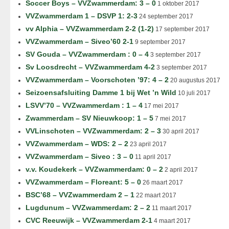
Soccer Boys – VVZwammerdam: 3 – 0
1 oktober 2017
VVZwammerdam 1 – DSVP 1: 2-3
24 september 2017
vv Alphia – VVZwammerdam 2-2 (1-2)
17 september 2017
VVZwammerdam – Siveo’60 2-1
9 september 2017
SV Gouda – VVZwammerdam : 0 – 4
3 september 2017
Sv Loosdrecht – VVZwammerdam 4-2
3 september 2017
VVZwammerdam – Voorschoten ’97: 4 – 2
20 augustus 2017
Seizoensafsluiting Damme 1 bij Wet ’n Wild
10 juli 2017
LSVV’70 – VVZwammerdam : 1 – 4
17 mei 2017
Zwammerdam – SV Nieuwkoop: 1 – 5
7 mei 2017
VVLinschoten – VVZwammerdam: 2 – 3
30 april 2017
VVZwammerdam – WDS: 2 – 2
23 april 2017
VVZwammerdam – Siveo : 3 – 0
11 april 2017
v.v. Koudekerk – VVZwammerdam: 0 – 2
2 april 2017
VVZwammerdam – Floreant: 5 – 0
26 maart 2017
BSC’68 – VVZwammerdam 2 – 1
22 maart 2017
Lugdunum – VVZwammerdam: 2 – 2
11 maart 2017
CVC Reeuwijk – VVZwammerdam 2-1
4 maart 2017