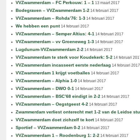
VVZwammerdam – FC Perkouw: 1 – 1
13 maart 2017
Bodegraven – VVZwammerdam 1-2
14 februari 2017
VVZwammerdam – Rohda’76: 1-3
14 februari 2017
We hebben een punt
14 februari 2017
VVZwammerdam – Semper Altius: 4-1
14 februari 2017
VVZwammerdam – vv Groeneweg 1-3
14 februari 2017
Lugdunum-VVZwammerdam 2-2
14 februari 2017
VVZwammerdam te sterk voor Koudekerk: 5-2
14 februari 201
VVZwammerdam incasseert eerste nederlaag
14 februari 2017
VVZwammerdam 1 krijgt voetballes
14 februari 2017
VVZwammerdam – Alphia 1-0
14 februari 2017
VVZwammerdam – DWO 0-1
14 februari 2017
VVZwammerdam – BSC’68 eindigt in 2-2
14 februari 2017
VVZwammerdam – Oegstgeest 4-2
14 februari 2017
Zwammerdam verliest onterecht met 1-2 van de Leidse st
VVZwammerdam doet zichzelf te kort
14 februari 2017
Sportief – VVZwammerdam 0-2
14 februari 2017
VVZwammerdam 1 – Roodenburg 1: 2-2
14 februari 2017