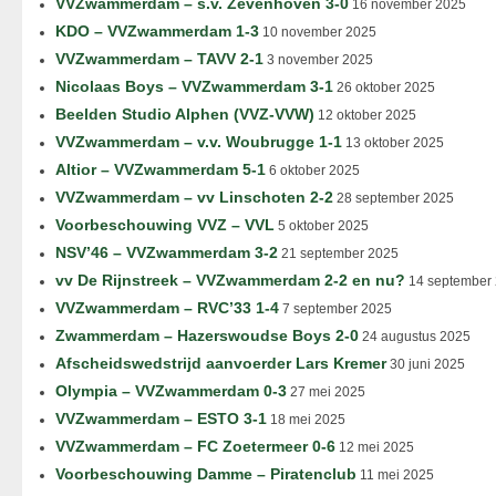
VVZwammerdam – s.v. Zevenhoven 3-0
16 november 2025
KDO – VVZwammerdam 1-3
10 november 2025
VVZwammerdam – TAVV 2-1
3 november 2025
Nicolaas Boys – VVZwammerdam 3-1
26 oktober 2025
Beelden Studio Alphen (VVZ-VVW)
12 oktober 2025
VVZwammerdam – v.v. Woubrugge 1-1
13 oktober 2025
Altior – VVZwammerdam 5-1
6 oktober 2025
VVZwammerdam – vv Linschoten 2-2
28 september 2025
Voorbeschouwing VVZ – VVL
5 oktober 2025
NSV’46 – VVZwammerdam 3-2
21 september 2025
vv De Rijnstreek – VVZwammerdam 2-2 en nu?
14 september
VVZwammerdam – RVC’33 1-4
7 september 2025
Zwammerdam – Hazerswoudse Boys 2-0
24 augustus 2025
Afscheidswedstrijd aanvoerder Lars Kremer
30 juni 2025
Olympia – VVZwammerdam 0-3
27 mei 2025
VVZwammerdam – ESTO 3-1
18 mei 2025
VVZwammerdam – FC Zoetermeer 0-6
12 mei 2025
Voorbeschouwing Damme – Piratenclub
11 mei 2025