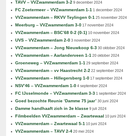
TAVV – VVZwammerdam 3-2
9 december 2024
FC Zoetermeer – VVZwammerdam 1-1
1 december 2024
VVZwammerdam – RKVV Teylingen 0-1
25 november 2024
Meerburg – VVZwammerdam 3-0
17 november 2024
VVZwammerdam – BSC’68 0-2 (0-1)
10 november 2024
UVS – VVZwammerdam 2-0
3 november 2024
VVZwammerdam – Jong Nieuwkoop 6-3
30 oktober 2024
VVZwammerdam – Aarlanderveen 1-1
20 oktober 2024
Groeneweg – VVZwammerdam 1-1
29 september 2024
VVZwammerdam – vv Haastrecht 2-2
22 september 2024
VVZwammerdam – Hillegersberg 1-0
17 september 2024
NSV’46 – VVZwammerdam 1-0
4 september 2024
FC IJsselmonde – VVZwammerdam 3-3
1 september 2024
Goed bezochte Reunie ‘Damme 75 jaar’
30 juni 2024
Damme handhaaft zich in 3e klasse
9 juli 2024
Filmbeelden VVZwammerdam – Zwartewaal
10 juni 2024
VVZwammerdam – Zwartewaal 5-1
10 juni 2024
VVZwammerdam – TAVV 2-4
20 mei 2024