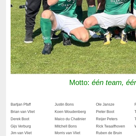
Motto:
één team, éé
Bartjan Pfaff
Justin Bons
Ole Jansze
Brian van Vliet
Koen Woudenberg
Pieter Boot
Derek Boot
Maico du Chatinier
Reijer Peters
Gijs Verburg
Mitchell Bons
Rick Twaalfhoven
Jim van Vliet
Morris van Vliet
Ruben de Bruin