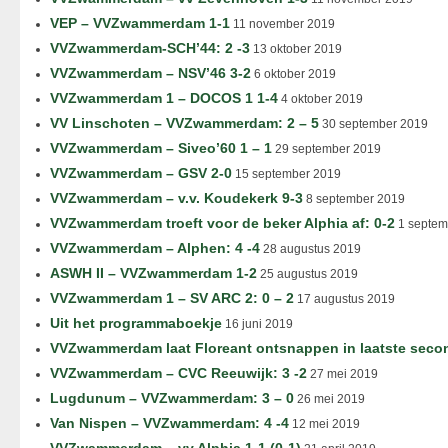
VEP – VVZwammerdam 1-1
11 november 2019
VVZwammerdam-SCH’44: 2 -3
13 oktober 2019
VVZwammerdam – NSV’46 3-2
6 oktober 2019
VVZwammerdam 1 – DOCOS 1 1-4
4 oktober 2019
VV Linschoten – VVZwammerdam: 2 – 5
30 september 2019
VVZwammerdam – Siveo’60 1 – 1
29 september 2019
VVZwammerdam – GSV 2-0
15 september 2019
VVZwammerdam – v.v. Koudekerk 9-3
8 september 2019
VVZwammerdam troeft voor de beker Alphia af: 0-2
1 septem
VVZwammerdam – Alphen: 4 -4
28 augustus 2019
ASWH II – VVZwammerdam 1-2
25 augustus 2019
VVZwammerdam 1 – SV ARC 2: 0 – 2
17 augustus 2019
Uit het programmaboekje
16 juni 2019
VVZwammerdam laat Floreant ontsnappen in laatste seco
VVZwammerdam – CVC Reeuwijk: 3 -2
27 mei 2019
Lugdunum – VVZwammerdam: 3 – 0
26 mei 2019
Van Nispen – VVZwammerdam: 4 -4
12 mei 2019