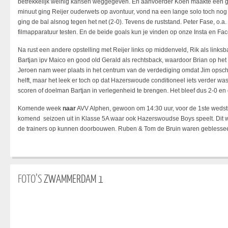
betrekkelijk weinig kansen weggegeven. En aanvoerder Koen maakte een ge
minuut ging Reijer ouderwets op avontuur, vond na een lange solo toch nog
ging de bal alsnog tegen het net (2-0). Tevens de ruststand. Peter Fase, o.a.
filmapparatuur testen. En de beide goals kun je vinden op onze Insta en Fa
Na rust een andere opstelling met Reijer links op middenveld, Rik als linksba
Bartjan ipv Maico en good old Gerald als rechtsback, waardoor Brian op het
Jeroen nam weer plaats in het centrum van de verdediging omdat Jim opsch
helft, maar het leek er toch op dat Hazerswoude conditioneel iets verder was
scoren of doelman Bartjan in verlegenheid te brengen. Het bleef dus 2-0 en 
Komende week
naar
AVV Alphen, gewoon om 14:30 uur, voor de 1ste wedstri
komend seizoen uit in Klasse 5A waar ook Hazerswoudse Boys speelt. Dit
de trainers op kunnen doorbouwen. Ruben & Tom de Bruin waren geblesseer
FOTO’S
ZWAMMERDAM 1