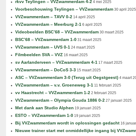
rkvv Teylingen – VVZwammerdam 4-2
4 mei 2025
Voorbeschouwing Teylingen – VVZwammerdam
30 april 2025
VVZwammerdam – TAVV 0-2
14 april 2025
VVZwammerdam – Meerburg 2-1
6 april 2025
Videobeelden BSC’68 – VVZwammerdam
30 maart 2025
BSC’68 – VVZwammerdam 1-0
31 maart 2025
VVZwammerdam – UVS 0-1
24 maart 2025
Filmbeelden SVA – VVZ
16 maart 2025
sv Aarlanderveen – VVZwammerdam 4-1
17 maart 2025
VVZwammerdam – DoCoS 3-3
15 maart 2025
ASC – VVZwammerdam 3-0 (Terug uit Oegstgeest)
4 maart 2
VVZwammerdam – v.v. Groeneweg 3-1
11 februari 2025
vv Haastrecht – VVZwammerdam 1-2
2 februari 2025
VVZwammerdam – Olympia Gouda 1886 0-2
27 januari 2025
Met dank aan Studio Alphen
19 januari 2025
ESTO – VVZwammerdam 1-0
19 januari 2025
Bij VVZwammerdam wordt in oplossingen gedacht
16 januar
Nieuwe trainer start met onmiddellijke ingang bij VVZwa