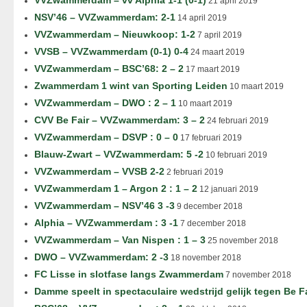
VVZwammerdam – vv Alphia 1-1 (0-1)
21 april 2019
NSV’46 – VVZwammerdam: 2-1
14 april 2019
VVZwammerdam – Nieuwkoop: 1-2
7 april 2019
VVSB – VVZwammerdam (0-1) 0-4
24 maart 2019
VVZwammerdam – BSC’68: 2 – 2
17 maart 2019
Zwammerdam 1 wint van Sporting Leiden
10 maart 2019
VVZwammerdam – DWO : 2 – 1
10 maart 2019
CVV Be Fair – VVZwammerdam: 3 – 2
24 februari 2019
VVZwammerdam – DSVP : 0 – 0
17 februari 2019
Blauw-Zwart – VVZwammerdam: 5 -2
10 februari 2019
VVZwammerdam – VVSB 2-2
2 februari 2019
VVZwammerdam 1 – Argon 2 : 1 – 2
12 januari 2019
VVZwammerdam – NSV’46 3 -3
9 december 2018
Alphia – VVZwammerdam : 3 -1
7 december 2018
VVZwammerdam – Van Nispen : 1 – 3
25 november 2018
DWO – VVZwammerdam: 2 -3
18 november 2018
FC Lisse in slotfase langs Zwammerdam
7 november 2018
Damme speelt in spectaculaire wedstrijd gelijk tegen Be F