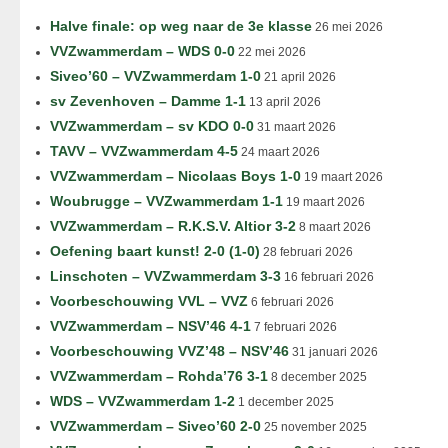
Halve finale: op weg naar de 3e klasse
26 mei 2026
VVZwammerdam – WDS 0-0
22 mei 2026
Siveo’60 – VVZwammerdam 1-0
21 april 2026
sv Zevenhoven – Damme 1-1
13 april 2026
VVZwammerdam – sv KDO 0-0
31 maart 2026
TAVV – VVZwammerdam 4-5
24 maart 2026
VVZwammerdam – Nicolaas Boys 1-0
19 maart 2026
Woubrugge – VVZwammerdam 1-1
19 maart 2026
VVZwammerdam – R.K.S.V. Altior 3-2
8 maart 2026
Oefening baart kunst! 2-0 (1-0)
28 februari 2026
Linschoten – VVZwammerdam 3-3
16 februari 2026
Voorbeschouwing VVL – VVZ
6 februari 2026
VVZwammerdam – NSV’46 4-1
7 februari 2026
Voorbeschouwing VVZ’48 – NSV’46
31 januari 2026
VVZwammerdam – Rohda’76 3-1
8 december 2025
WDS – VVZwammerdam 1-2
1 december 2025
VVZwammerdam – Siveo’60 2-0
25 november 2025