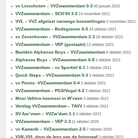
vv Linschoten – VVZwammerdam 0-3
30 januari 2022
VVZwammerdam – SCH’44 3-2
14 november 2021
VVL – VVZ afgelast vanwege besmettingen
2 november 2021
VVZwammerdam – Bodegraven 6-0
24 oktober 2021
sv Zevenhoven – VVZwammerdam 2-3
18 oktober 2021
VVZwammerdam – VEP (gestaakt)
12 oktober 2021
Beelden Alphense Boys – VVZwammerdam
4 oktober 2021
Alphense Boys – VVZwammerdam 0-9
3 oktober 2021
VVZwammerdam – vv Sportief 6-1
3 oktober 2021
Quick Steps – VVZwammerdam 5-3
3 oktober 2021
vv Pernis -VVZwammerdam 0-4
3 oktober 2021
VVZwammerdam – PGS/Vogel 4-2
3 oktober 2021
Mooi Veltins-toernooi in W’veen
3 oktober 2021
Verslag VVZwammerdam – TAVV
3 oktober 2021
SV Aar’veen – VVZw’dam 1-1
3 oktober 2021
VVZwammerdam – VEP 2-3
11 oktober 2020
vv Kamerik – VVZwammerdam 2-5
7 oktober 2020
VVK-VVL door de lens van de fotograaf
3 oktober 2021