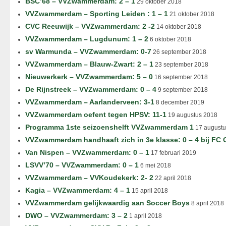
BSC’68 – VVZwammerdam: 2 – 1
29 oktober 2018
VVZwammerdam – Sporting Leiden : 1 – 1
21 oktober 2018
CVC Reeuwijk – VVZwammerdam: 2 -2
14 oktober 2018
VVZwammerdam – Lugdunum: 1 – 2
6 oktober 2018
sv Warmunda – VVZwammerdam: 0-7
26 september 2018
VVZwammerdam – Blauw-Zwart: 2 – 1
23 september 2018
Nieuwerkerk – VVZwammerdam: 5 – 0
16 september 2018
De Rijnstreek – VVZwammerdam: 0 – 4
9 september 2018
VVZwammerdam – Aarlanderveen: 3-1
8 december 2019
VVZwammerdam oefent tegen HPSV: 11-1
19 augustus 2018
Programma 1ste seizoenshelft VVZwammerdam 1
17 augustu
VVZwammerdam handhaaft zich in 3e klasse: 0 – 4 bij FC
Van Nispen – VVZwammerdam: 0 – 1
17 februari 2019
LSVV’70 – VVZwammerdam: 0 – 1
6 mei 2018
VVZwammerdam – VVKoudekerk: 2- 2
22 april 2018
Kagia – VVZwammerdam: 4 – 1
15 april 2018
VVZwammerdam gelijkwaardig aan Soccer Boys
8 april 2018
DWO – VVZwammerdam: 3 – 2
1 april 2018