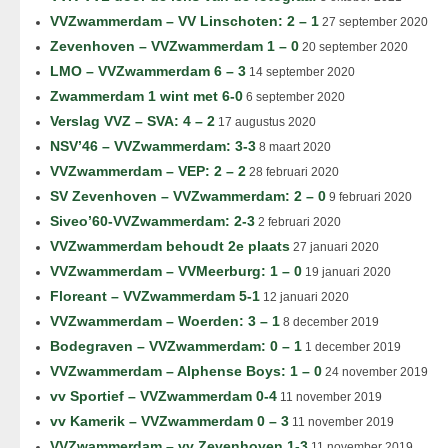
VVZwammerdam – VV Linschoten: 2 – 1
27 september 2020
Zevenhoven – VVZwammerdam 1 – 0
20 september 2020
LMO – VVZwammerdam 6 – 3
14 september 2020
Zwammerdam 1 wint met 6-0
6 september 2020
Verslag VVZ – SVA: 4 – 2
17 augustus 2020
NSV’46 – VVZwammerdam: 3-3
8 maart 2020
VVZwammerdam – VEP: 2 – 2
28 februari 2020
SV Zevenhoven – VVZwammerdam: 2 – 0
9 februari 2020
Siveo’60-VVZwammerdam: 2-3
2 februari 2020
VVZwammerdam behoudt 2e plaats
27 januari 2020
VVZwammerdam – VVMeerburg: 1 – 0
19 januari 2020
Floreant – VVZwammerdam 5-1
12 januari 2020
VVZwammerdam – Woerden: 3 – 1
8 december 2019
Bodegraven – VVZwammerdam: 0 – 1
1 december 2019
VVZwammerdam – Alphense Boys: 1 – 0
24 november 2019
vv Sportief – VVZwammerdam 0-4
11 november 2019
vv Kamerik – VVZwammerdam 0 – 3
11 november 2019
VVZwammerdam – vv Zevenhoven 1-3
11 november 2019