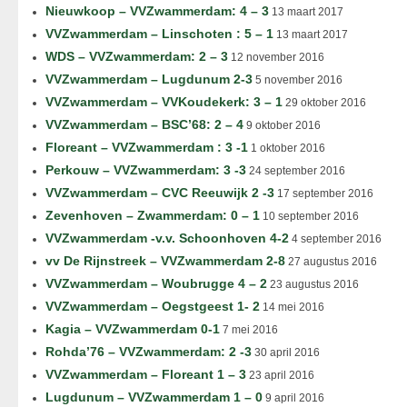
Nieuwkoop – VVZwammerdam: 4 – 3
13 maart 2017
VVZwammerdam – Linschoten : 5 – 1
13 maart 2017
WDS – VVZwammerdam: 2 – 3
12 november 2016
VVZwammerdam – Lugdunum 2-3
5 november 2016
VVZwammerdam – VVKoudekerk: 3 – 1
29 oktober 2016
VVZwammerdam – BSC’68: 2 – 4
9 oktober 2016
Floreant – VVZwammerdam : 3 -1
1 oktober 2016
Perkouw – VVZwammerdam: 3 -3
24 september 2016
VVZwammerdam – CVC Reeuwijk 2 -3
17 september 2016
Zevenhoven – Zwammerdam: 0 – 1
10 september 2016
VVZwammerdam -v.v. Schoonhoven 4-2
4 september 2016
vv De Rijnstreek – VVZwammerdam 2-8
27 augustus 2016
VVZwammerdam – Woubrugge 4 – 2
23 augustus 2016
VVZwammerdam – Oegstgeest 1- 2
14 mei 2016
Kagia – VVZwammerdam 0-1
7 mei 2016
Rohda’76 – VVZwammerdam: 2 -3
30 april 2016
VVZwammerdam – Floreant 1 – 3
23 april 2016
Lugdunum – VVZwammerdam 1 – 0
9 april 2016