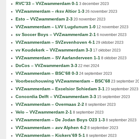
RVC’33 – VVZwammerdam 0-1
3 december 2023
VVZwammerdam – rksv Altior 1-3
26 november 2023
Esto – VVZwammerdam 2-3
20 november 2023
VVZwammerdam – LVV Lugdunum 1-0
12 november 2023
sv Soccer Boys – VVZwammerdam 2-1
6 november 2023
VVZwammerdam – SVZevenhoven 4-1
29 oktober 2023
vv Koudekerk – VVZwammerdam 3-3
17 oktober 2023
VVZwammerdam – SV Aarlanderveen 1-1
8 oktober 2023
DoCos – VVZwammerdam 3-3
22 mei 2024
VVZwammerdam – BSC’68 0-3
24 september 2023
Voorbeschouwing VVZwammerdam – BSC’68
23 september 2
VVZwammerdam – Excelsior Schiedam 3-1
23 september 2023
Concordia Delft – VVZwammerdam 3-3
15 september 2023
VVZwammerdam – Overmaas 2-2
8 september 2023
Velo – VVZwammerdam 2-1
8 september 2023
VVZwammerdam – De Jodan Boys O23 1-3
8 september 2023
VVZwammerdam – avv Alphen 4-2
8 september 2023
VVZwammerdam – Kickers’69 5-1
8 september 2023