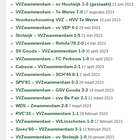
VVZwammerdam – sv Houtwijk 1-0 (gestaakt)
21 juni 2023
VVZwammerdam – Te Werve 7-0
27 augustus 2023
Voorbeschouwing VVZ – HVV Te Werve
10 juni 2023
VVZwammerdam – vv VEP 4-1
29 mei 2023
Stolwijk – VVZwammerdam 1-5
21 mei 2023
VVZwammerdam – Rohda’76 2-0
14 mei 2023
SV Gouda – VVZwammerdam 1-0
30 april 2023
VVZwammerdam – FC Perkouw 1-0
24 april 2023
Cabauw – VVZwammerdam 2-1
17 april 2023
VVZwammerdam – SCH’44 0-1
2 april 2023
SPV’81 – VVZwammerdam 0-3
26 maart 2023
VVZwammerdam – GSV Gouda 3-2
19 maart 2023
VVZwammerdam – cvv Be Fair 2-1
12 maart 2023
WDS – Zwammerdam 2-0
7 maart 2023
RVC’33 – VVZwammerdam 1-1
26 februari 2023
VVZwammerdam – VVLinschoten 1-0
12 februari 2023
Siveo’60 – VVZwammerdam 3-1
12 februari 2023
VVZwammerdam – vv Stolwijk 1-0
29 januari 2023