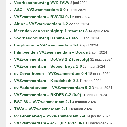
Voorbeschouwing VVZ-TAVV
8 juni 2024
ASC – VVZwammerdam 0-0
12 mei 2024
VVZwammerdam – RVC’33 0-1
6 mei 2024
Altior – VVZwammerdam 1-2
22 april 2024
Meer dan een vereniging: 1 staat tot 3
14 april 2024
Voorbeschouwing Damme – Esto
13 april 2024
Lugdunum – VVZwammerdam 1-1
9 april 2024
Filmbeelden VVZwammerdam – Docos
2 april 2024
VVZwammerdam – DoCoS 2-2 (vervolg)
31 maart 2024
VVZwammerdam – Soccer Boys 1-0
25 maart 2024
sv Zevenhoven – VVZwammerdam 0-4
18 maart 2024
VVZwammerdam – Koudekerk 0-2
11 maart 2024
sv Aarlanderveen – VVZwammerdam 0-2
3 maart 2024
VVZwammerdam – RKDES 0-2 (0-0)
11 februari 2024
BSC’68 – VVZwammerdam 2-1
4 februari 2024
TAVV – VVZwammerdam 2-1
1 februari 2024
vv Groeneweg – VVZwammerdam 2-4
14 januari 2024
VVZwammerdam – ASC (uit 1892) 4-1
11 december 2023