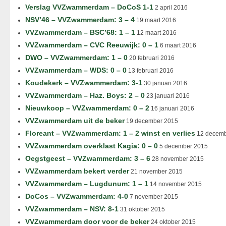
Verslag VVZwammerdam – DoCoS 1-1
2 april 2016
NSV’46 – VVZwammerdam: 3 – 4
19 maart 2016
VVZwammerdam – BSC’68: 1 – 1
12 maart 2016
VVZwammerdam – CVC Reeuwijk: 0 – 1
6 maart 2016
DWO – VVZwammerdam: 1 – 0
20 februari 2016
VVZwammerdam – WDS: 0 – 0
13 februari 2016
Koudekerk – VVZwammerdam: 3-1
30 januari 2016
VVZwammerdam – Haz. Boys: 2 – 0
23 januari 2016
Nieuwkoop – VVZwammerdam: 0 – 2
16 januari 2016
VVZwammerdam uit de beker
19 december 2015
Floreant – VVZwammerdam: 1 – 2 winst en verlies
12 decemb
VVZwammerdam overklast Kagia: 0 – 0
5 december 2015
Oegstgeest – VVZwammerdam: 3 – 6
28 november 2015
VVZwammerdam bekert verder
21 november 2015
VVZwammerdam – Lugdunum: 1 – 1
14 november 2015
DoCos – VVZwammerdam: 4-0
7 november 2015
VVZwammerdam – NSV: 8-1
31 oktober 2015
VVZwammerdam door voor de beker
24 oktober 2015