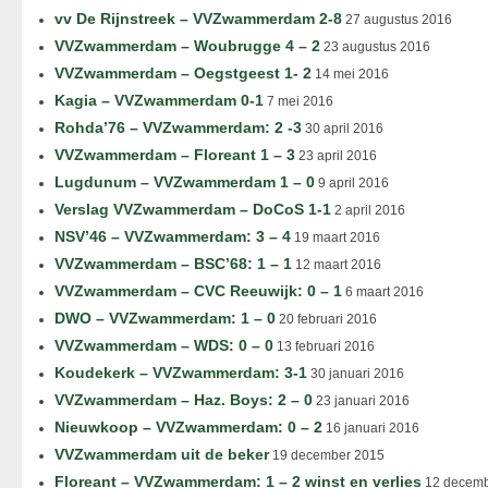
vv De Rijnstreek – VVZwammerdam 2-8
27 augustus 2016
VVZwammerdam – Woubrugge 4 – 2
23 augustus 2016
VVZwammerdam – Oegstgeest 1- 2
14 mei 2016
Kagia – VVZwammerdam 0-1
7 mei 2016
Rohda’76 – VVZwammerdam: 2 -3
30 april 2016
VVZwammerdam – Floreant 1 – 3
23 april 2016
Lugdunum – VVZwammerdam 1 – 0
9 april 2016
Verslag VVZwammerdam – DoCoS 1-1
2 april 2016
NSV’46 – VVZwammerdam: 3 – 4
19 maart 2016
VVZwammerdam – BSC’68: 1 – 1
12 maart 2016
VVZwammerdam – CVC Reeuwijk: 0 – 1
6 maart 2016
DWO – VVZwammerdam: 1 – 0
20 februari 2016
VVZwammerdam – WDS: 0 – 0
13 februari 2016
Koudekerk – VVZwammerdam: 3-1
30 januari 2016
VVZwammerdam – Haz. Boys: 2 – 0
23 januari 2016
Nieuwkoop – VVZwammerdam: 0 – 2
16 januari 2016
VVZwammerdam uit de beker
19 december 2015
Floreant – VVZwammerdam: 1 – 2 winst en verlies
12 decemb