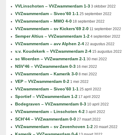
VVLinschoten – VVZwammerdam 1-3
3 oktober 2022
VVZwammerdam – Siveo’60 1-1
25 september 2022
VVZwammerdam – MMO 4-0
18 september 2022
VVZwammerdam – sv Kickers’69 2-0
11 september 2022
Semper Altius – VVZwammerdam 1-2
4 september 2022
VVZwammerdam – avv Alphen 2-4
22 augustus 2022
v.v. Koudekerk – VVZwammerdam 2-4
15 augustus 2022
sc Woerden – VVZwammerdam 2-1
30 mei 2022
NSV’46 – VVZwammerdam 0-3
16 mei 2022
VVZwammerdam – Kamerik 3-0
8 mei 2022
VEP – VVZwammerdam 0-2
1 mei 2022
VVZwammerdam – Siveo’60 1-1
25 april 2022
Sportief – VVZwammerdam 1-2
17 april 2022
Bodegraven – VVZwammerdam 0-3
10 april 2022
VVZwammerdam – Linschoten 4-2
3 april 2022
SCH’44 – VVZwammerdam 0-0
27 maart 2022
VVZwammerdam – sv Zevenhoven 1-2
20 maart 2022
Kamerik – VVZwammerdam 0-4
13 maart 2022