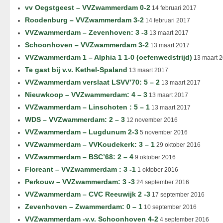
vv Oegstgeest – VVZwammerdam 0-2
14 februari 2017
Roodenburg – VVZwammerdam 3-2
14 februari 2017
VVZwammerdam – Zevenhoven: 3 -3
13 maart 2017
Schoonhoven – VVZwammerdam 3-2
13 maart 2017
VVZwammerdam 1 – Alphia 1 1-0 (oefenwedstrijd)
13 maart 
Te gast bij v.v. Kethel-Spaland
13 maart 2017
VVZwammerdam verslaat LSVV’70: 5 – 2
13 maart 2017
Nieuwkoop – VVZwammerdam: 4 – 3
13 maart 2017
VVZwammerdam – Linschoten : 5 – 1
13 maart 2017
WDS – VVZwammerdam: 2 – 3
12 november 2016
VVZwammerdam – Lugdunum 2-3
5 november 2016
VVZwammerdam – VVKoudekerk: 3 – 1
29 oktober 2016
VVZwammerdam – BSC’68: 2 – 4
9 oktober 2016
Floreant – VVZwammerdam : 3 -1
1 oktober 2016
Perkouw – VVZwammerdam: 3 -3
24 september 2016
VVZwammerdam – CVC Reeuwijk 2 -3
17 september 2016
Zevenhoven – Zwammerdam: 0 – 1
10 september 2016
VVZwammerdam -v.v. Schoonhoven 4-2
4 september 2016