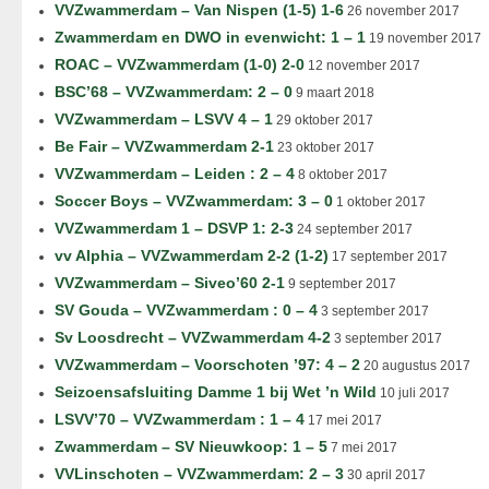
VVZwammerdam – Van Nispen (1-5) 1-6
26 november 2017
Zwammerdam en DWO in evenwicht: 1 – 1
19 november 2017
ROAC – VVZwammerdam (1-0) 2-0
12 november 2017
BSC’68 – VVZwammerdam: 2 – 0
9 maart 2018
VVZwammerdam – LSVV 4 – 1
29 oktober 2017
Be Fair – VVZwammerdam 2-1
23 oktober 2017
VVZwammerdam – Leiden : 2 – 4
8 oktober 2017
Soccer Boys – VVZwammerdam: 3 – 0
1 oktober 2017
VVZwammerdam 1 – DSVP 1: 2-3
24 september 2017
vv Alphia – VVZwammerdam 2-2 (1-2)
17 september 2017
VVZwammerdam – Siveo’60 2-1
9 september 2017
SV Gouda – VVZwammerdam : 0 – 4
3 september 2017
Sv Loosdrecht – VVZwammerdam 4-2
3 september 2017
VVZwammerdam – Voorschoten ’97: 4 – 2
20 augustus 2017
Seizoensafsluiting Damme 1 bij Wet ’n Wild
10 juli 2017
LSVV’70 – VVZwammerdam : 1 – 4
17 mei 2017
Zwammerdam – SV Nieuwkoop: 1 – 5
7 mei 2017
VVLinschoten – VVZwammerdam: 2 – 3
30 april 2017