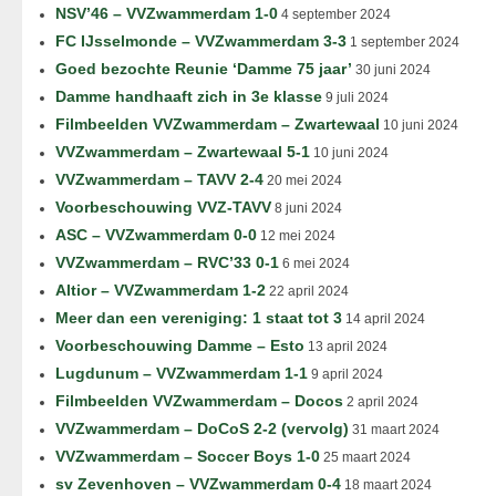
NSV’46 – VVZwammerdam 1-0
4 september 2024
FC IJsselmonde – VVZwammerdam 3-3
1 september 2024
Goed bezochte Reunie ‘Damme 75 jaar’
30 juni 2024
Damme handhaaft zich in 3e klasse
9 juli 2024
Filmbeelden VVZwammerdam – Zwartewaal
10 juni 2024
VVZwammerdam – Zwartewaal 5-1
10 juni 2024
VVZwammerdam – TAVV 2-4
20 mei 2024
Voorbeschouwing VVZ-TAVV
8 juni 2024
ASC – VVZwammerdam 0-0
12 mei 2024
VVZwammerdam – RVC’33 0-1
6 mei 2024
Altior – VVZwammerdam 1-2
22 april 2024
Meer dan een vereniging: 1 staat tot 3
14 april 2024
Voorbeschouwing Damme – Esto
13 april 2024
Lugdunum – VVZwammerdam 1-1
9 april 2024
Filmbeelden VVZwammerdam – Docos
2 april 2024
VVZwammerdam – DoCoS 2-2 (vervolg)
31 maart 2024
VVZwammerdam – Soccer Boys 1-0
25 maart 2024
sv Zevenhoven – VVZwammerdam 0-4
18 maart 2024