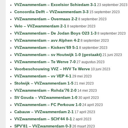
VVZwammerdam – Excelsior Schiedam 3-1
23 september 2023
Concordia Delft – VVZwammerdam 3-3
15 september 2023
VVZwammerdam – Overmaas 2-2
8 september 2023
Velo – VVZwammerdam 2-1
8 september 2023
VVZwammerdam – De Jodan Boys O23 1-3
8 september 2023
VVZwammerdam – avv Alphen 4-2
8 september 2023
VVZwammerdam – Kickers’69 5-1
8 september 2023
VVZwammerdam – sv Houtwijk 1-0 (gestaakt)
21 juni 2023
VVZwammerdam – Te Werve 7-0
27 augustus 2023
Voorbeschouwing VVZ – HVV Te Werve
10 juni 2023
VVZwammerdam – vv VEP 4-1
29 mei 2023
Stolwijk – VVZwammerdam 1-5
21 mei 2023
VVZwammerdam – Rohda’76 2-0
14 mei 2023
SV Gouda – VVZwammerdam 1-0
30 april 2023
VVZwammerdam – FC Perkouw 1-0
24 april 2023
Cabauw – VVZwammerdam 2-1
17 april 2023
VVZwammerdam – SCH’44 0-1
2 april 2023
SPV’81 – VVZwammerdam 0-3
26 maart 2023