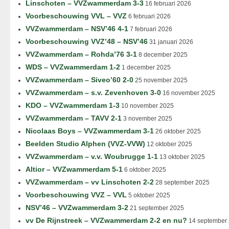
Linschoten – VVZwammerdam 3-3
16 februari 2026
Voorbeschouwing VVL – VVZ
6 februari 2026
VVZwammerdam – NSV’46 4-1
7 februari 2026
Voorbeschouwing VVZ’48 – NSV’46
31 januari 2026
VVZwammerdam – Rohda’76 3-1
8 december 2025
WDS – VVZwammerdam 1-2
1 december 2025
VVZwammerdam – Siveo’60 2-0
25 november 2025
VVZwammerdam – s.v. Zevenhoven 3-0
16 november 2025
KDO – VVZwammerdam 1-3
10 november 2025
VVZwammerdam – TAVV 2-1
3 november 2025
Nicolaas Boys – VVZwammerdam 3-1
26 oktober 2025
Beelden Studio Alphen (VVZ-VVW)
12 oktober 2025
VVZwammerdam – v.v. Woubrugge 1-1
13 oktober 2025
Altior – VVZwammerdam 5-1
6 oktober 2025
VVZwammerdam – vv Linschoten 2-2
28 september 2025
Voorbeschouwing VVZ – VVL
5 oktober 2025
NSV’46 – VVZwammerdam 3-2
21 september 2025
vv De Rijnstreek – VVZwammerdam 2-2 en nu?
14 september