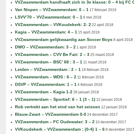
VVZwammerdam handhaaft zich in 3e klasse: 0 – 4 bij FC
Van Nispen – VVZwammerdam: 0 – 1
17 februari 2019
LSVV’70 – VVZwammerdam: 0 – 1
6 mei 2018
VVZwammerdam – VVKoudekerk: 2- 2
22 april 2018
Kagia – VVZwammerdam: 4 – 1
15 april 2018
VVZwammerdam gelijkwaardig aan Soccer Boys
8 april 2018
DWO – VVZwammerdam: 3 – 2
1 april 2018
VVZwammerdam – CVV Be Fair: 2 – 3
25 maart 2018
VVZwammerdam – BSC’ 68 : 3 – 1
11 maart 2018
Leiden – VVZwammerdam : 2 – 1
18 februari 2018
VVZwammerdam – WDS : 6 – 2
11 februari 2018
DSVP – VVZwammerdam: 1 – 1
4 februari 2018
VVZwammerdam – Kagia 1-2
28 januari 2018
VVZwammerdam – Sportief: 6 – 1 (3 – 1)
22 januari 2018
Rob vertrekt aan het eind van het seizoen
12 januari 2018
Blauw-Zwart – VVZwammerdam 0-0
24 december 2017
VVZwammerdam – FC Oudewater: 3 – 2
10 december 2017
VVKoudekerk – VVZwammerdam : (0-4) 1 – 6
8 december 201