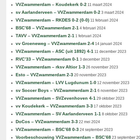
VVZwammerdam – Koudekerk 0-2
11 maart 2024
sv Aarlanderveen – VVZwammerdam 0-2
3 maart 2024
VVZwammerdam – RKDES 0-2 (0-0)
11 februari 2024
BSC’68 – VVZwammerdam 2-1
4 februari 2024
TAVV – VVZwammerdam 2-1
1 februari 2024
vv Groeneweg – VVZwammerdam 2-4
14 januari 2024
VVZwammerdam – ASC (uit 1892) 4-1
11 december 2023
RVC’33 – VVZwammerdam 0-1
3 december 2023
VVZwammerdam – rksv Altior 1-3
26 november 2023
Esto – VVZwammerdam 2-3
20 november 2023
VVZwammerdam – LVV Lugdunum 1-0
12 november 2023
sv Soccer Boys – VVZwammerdam 2-1
6 november 2023
VVZwammerdam – SVZevenhoven 4-1
29 oktober 2023
vv Koudekerk – VVZwammerdam 3-3
17 oktober 2023
VVZwammerdam – SV Aarlanderveen 1-1
8 oktober 2023
DoCos – VVZwammerdam 3-3
22 mei 2024
VVZwammerdam – BSC’68 0-3
24 september 2023
Voorbeschouwing VVZwammerdam – BSC’68
23 september 2