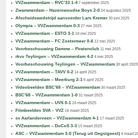
VVZwammerdam – RVC’33 1-4
7 september 2025
Zwammerdam – Hazerswoudse Boys 2-0
24 augustus 2025
Afscheidswedstrijd aanvoerder Lars Kremer
30 juni 2025
Olympia – VVZwammerdam 0-3
27 mei 2025
VVZwammerdam – ESTO 3-1
18 mei 2025
VVZwammerdam – FC Zoetermeer 0-6
12 mei 2025
Voorbeschouwing Damme – Piratenclub
11 mei 2025
rkvv Teylingen – VVZwammerdam 4-2
4 mei 2025
Voorbeschouwing Teylingen – VVZwammerdam
30 april 2025
VVZwammerdam – TAVV 0-2
14 april 2025
VVZwammerdam – Meerburg 2-1
6 april 2025
Videobeelden BSC’68 – VVZwammerdam
30 maart 2025
BSC’68 – VVZwammerdam 1-0
31 maart 2025
VVZwammerdam – UVS 0-1
24 maart 2025
Filmbeelden SVA – VVZ
16 maart 2025
sv Aarlanderveen – VVZwammerdam 4-1
17 maart 2025
VVZwammerdam – DoCoS 3-3
15 maart 2025
ASC – VVZwammerdam 3-0 (Terug uit Oegstgeest)
4 maart 2