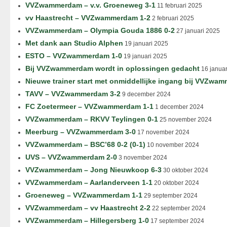
VVZwammerdam – v.v. Groeneweg 3-1
11 februari 2025
vv Haastrecht – VVZwammerdam 1-2
2 februari 2025
VVZwammerdam – Olympia Gouda 1886 0-2
27 januari 2025
Met dank aan Studio Alphen
19 januari 2025
ESTO – VVZwammerdam 1-0
19 januari 2025
Bij VVZwammerdam wordt in oplossingen gedacht
16 januar
Nieuwe trainer start met onmiddellijke ingang bij VVZwa
TAVV – VVZwammerdam 3-2
9 december 2024
FC Zoetermeer – VVZwammerdam 1-1
1 december 2024
VVZwammerdam – RKVV Teylingen 0-1
25 november 2024
Meerburg – VVZwammerdam 3-0
17 november 2024
VVZwammerdam – BSC’68 0-2 (0-1)
10 november 2024
UVS – VVZwammerdam 2-0
3 november 2024
VVZwammerdam – Jong Nieuwkoop 6-3
30 oktober 2024
VVZwammerdam – Aarlanderveen 1-1
20 oktober 2024
Groeneweg – VVZwammerdam 1-1
29 september 2024
VVZwammerdam – vv Haastrecht 2-2
22 september 2024
VVZwammerdam – Hillegersberg 1-0
17 september 2024