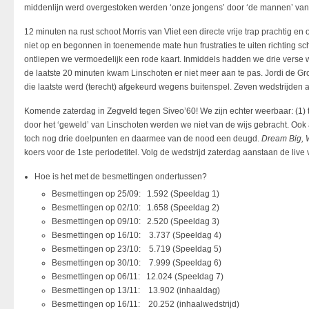
middenlijn werd overgestoken werden ‘onze jongens’ door ‘de mannen’ van
12 minuten na rust schoot Morris van Vliet een directe vrije trap prachtig e
niet op en begonnen in toenemende mate hun frustraties te uiten richting sch
ontliepen we vermoedelijk een rode kaart. Inmiddels hadden we drie verse wi
de laatste 20 minuten kwam Linschoten er niet meer aan te pas. Jordi de G
die laatste werd (terecht) afgekeurd wegens buitenspel. Zeven wedstrijden
Komende zaterdag in Zegveld tegen Siveo’60! We zijn echter weerbaar: (1)
door het ‘geweld’ van Linschoten werden we niet van de wijs gebracht. Ook a
toch nog drie doelpunten en daarmee van de nood een deugd.
Dream Big, 
koers voor de 1ste periodetitel. Volg de wedstrijd zaterdag aanstaan de li
Hoe is het met de besmettingen ondertussen?
Besmettingen op 25/09: 1.592 (Speeldag 1)
Besmettingen op 02/10: 1.658 (Speeldag 2)
Besmettingen op 09/10: 2.520 (Speeldag 3)
Besmettingen op 16/10: 3.737 (Speeldag 4)
Besmettingen op 23/10: 5.719 (Speeldag 5)
Besmettingen op 30/10: 7.999 (Speeldag 6)
Besmettingen op 06/11: 12.024 (Speeldag 7)
Besmettingen op 13/11: 13.902 (inhaaldag)
Besmettingen op 16/11: 20.252 (inhaalwedstrijd)