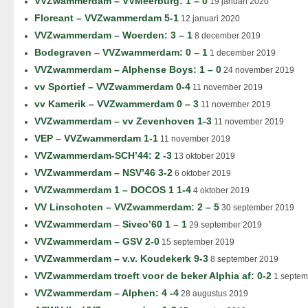
VVZwammerdam – VVMeerburg: 1 – 0
19 januari 2020
Floreant – VVZwammerdam 5-1
12 januari 2020
VVZwammerdam – Woerden: 3 – 1
8 december 2019
Bodegraven – VVZwammerdam: 0 – 1
1 december 2019
VVZwammerdam – Alphense Boys: 1 – 0
24 november 2019
vv Sportief – VVZwammerdam 0-4
11 november 2019
vv Kamerik – VVZwammerdam 0 – 3
11 november 2019
VVZwammerdam – vv Zevenhoven 1-3
11 november 2019
VEP – VVZwammerdam 1-1
11 november 2019
VVZwammerdam-SCH’44: 2 -3
13 oktober 2019
VVZwammerdam – NSV’46 3-2
6 oktober 2019
VVZwammerdam 1 – DOCOS 1 1-4
4 oktober 2019
VV Linschoten – VVZwammerdam: 2 – 5
30 september 2019
VVZwammerdam – Siveo’60 1 – 1
29 september 2019
VVZwammerdam – GSV 2-0
15 september 2019
VVZwammerdam – v.v. Koudekerk 9-3
8 september 2019
VVZwammerdam troeft voor de beker Alphia af: 0-2
1 septem
VVZwammerdam – Alphen: 4 -4
28 augustus 2019