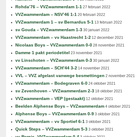
Rohda’76 – VVZwammerdam 1-1
27 februari 2022
VVZwammerdam – NSV’46 1-1
20 februari 2022
VVZwammerdam 1 – sv Bernardus 5-1
13 februari 2022
sv Gouda – VVZwammerdam 1-3
30 januari 2022
VVZwammerdam – vv Haastrecht 1-2
12 december 2021
Nicolaas Boys – VVZwammerdam 0-0
28 november 2021
Damme 1 pakt periodetitel
23 november 2021
vv Linschoten – VVZwammerdam 0-3
30 januari 2022
VVZwammerdam – SCH’44 3-2
14 november 2021
VVL – VVZ afgelast vanwege besmettingen
2 november 2021
VVZwammerdam – Bodegraven 6-0
24 oktober 2021
sv Zevenhoven – VVZwammerdam 2-3
18 oktober 2021
VVZwammerdam – VEP (gestaakt)
12 oktober 2021
Beelden Alphense Boys – VVZwammerdam
4 oktober 2021
Alphense Boys – VVZwammerdam 0-9
3 oktober 2021
VVZwammerdam – vv Sportief 6-1
3 oktober 2021
Quick Steps – VVZwammerdam 5-3
3 oktober 2021
vv Pernis -VVZwammerdam 0-4