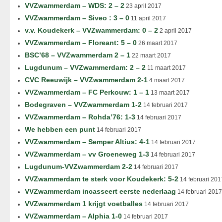
VVZwammerdam – WDS: 2 – 2
23 april 2017
VVZwammerdam – Siveo : 3 – 0
11 april 2017
v.v. Koudekerk – VVZwammerdam: 0 – 2
2 april 2017
VVZwammerdam – Floreant: 5 – 0
26 maart 2017
BSC’68 – VVZwammerdam 2 – 1
22 maart 2017
Lugdunum – VVZwammerdam: 2 – 2
11 maart 2017
CVC Reeuwijk – VVZwammerdam 2-1
4 maart 2017
VVZwammerdam – FC Perkouw: 1 – 1
13 maart 2017
Bodegraven – VVZwammerdam 1-2
14 februari 2017
VVZwammerdam – Rohda’76: 1-3
14 februari 2017
We hebben een punt
14 februari 2017
VVZwammerdam – Semper Altius: 4-1
14 februari 2017
VVZwammerdam – vv Groeneweg 1-3
14 februari 2017
Lugdunum-VVZwammerdam 2-2
14 februari 2017
VVZwammerdam te sterk voor Koudekerk: 5-2
14 februari 201
VVZwammerdam incasseert eerste nederlaag
14 februari 2017
VVZwammerdam 1 krijgt voetballes
14 februari 2017
VVZwammerdam – Alphia 1-0
14 februari 2017