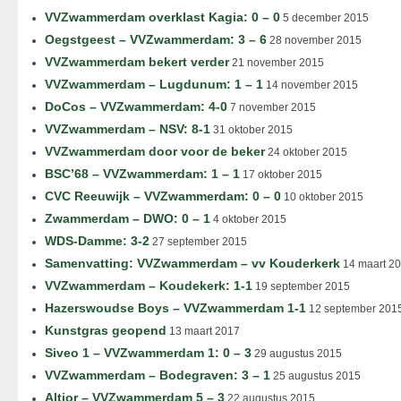
VVZwammerdam overklast Kagia: 0 – 0
5 december 2015
Oegstgeest – VVZwammerdam: 3 – 6
28 november 2015
VVZwammerdam bekert verder
21 november 2015
VVZwammerdam – Lugdunum: 1 – 1
14 november 2015
DoCos – VVZwammerdam: 4-0
7 november 2015
VVZwammerdam – NSV: 8-1
31 oktober 2015
VVZwammerdam door voor de beker
24 oktober 2015
BSC’68 – VVZwammerdam: 1 – 1
17 oktober 2015
CVC Reeuwijk – VVZwammerdam: 0 – 0
10 oktober 2015
Zwammerdam – DWO: 0 – 1
4 oktober 2015
WDS-Damme: 3-2
27 september 2015
Samenvatting: VVZwammerdam – vv Kouderkerk
14 maart 2
VVZwammerdam – Koudekerk: 1-1
19 september 2015
Hazerswoudse Boys – VVZwammerdam 1-1
12 september 201
Kunstgras geopend
13 maart 2017
Siveo 1 – VVZwammerdam 1: 0 – 3
29 augustus 2015
VVZwammerdam – Bodegraven: 3 – 1
25 augustus 2015
Altior – VVZwammerdam 5 – 3
22 augustus 2015