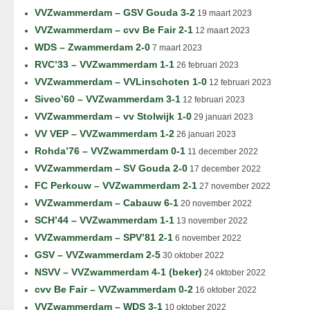
VVZwammerdam – GSV Gouda 3-2
19 maart 2023
VVZwammerdam – cvv Be Fair 2-1
12 maart 2023
WDS – Zwammerdam 2-0
7 maart 2023
RVC’33 – VVZwammerdam 1-1
26 februari 2023
VVZwammerdam – VVLinschoten 1-0
12 februari 2023
Siveo’60 – VVZwammerdam 3-1
12 februari 2023
VVZwammerdam – vv Stolwijk 1-0
29 januari 2023
VV VEP – VVZwammerdam 1-2
26 januari 2023
Rohda’76 – VVZwammerdam 0-1
11 december 2022
VVZwammerdam – SV Gouda 2-0
17 december 2022
FC Perkouw – VVZwammerdam 2-1
27 november 2022
VVZwammerdam – Cabauw 6-1
20 november 2022
SCH’44 – VVZwammerdam 1-1
13 november 2022
VVZwammerdam – SPV’81 2-1
6 november 2022
GSV – VVZwammerdam 2-5
30 oktober 2022
NSVV – VVZwammerdam 4-1 (beker)
24 oktober 2022
cvv Be Fair – VVZwammerdam 0-2
16 oktober 2022
VVZwammerdam – WDS 3-1
10 oktober 2022