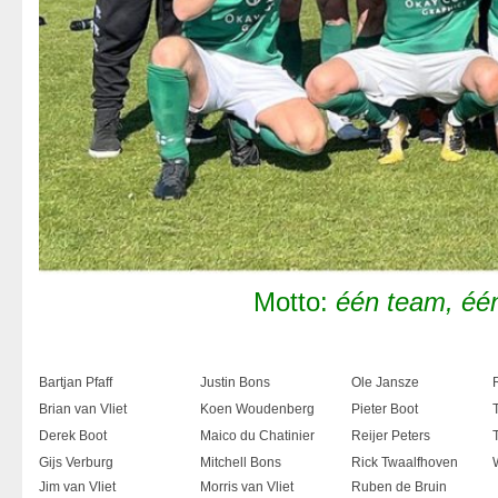
Motto:
één team, éé
Bartjan Pfaff
Justin Bons
Ole Jansze
Brian van Vliet
Koen Woudenberg
Pieter Boot
Derek Boot
Maico du Chatinier
Reijer Peters
Gijs Verburg
Mitchell Bons
Rick Twaalfhoven
Jim van Vliet
Morris van Vliet
Ruben de Bruin