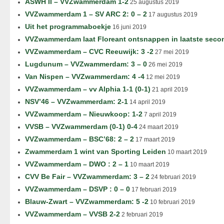
ASWH II – VVZwammerdam 1-2
25 augustus 2019
VVZwammerdam 1 – SV ARC 2: 0 – 2
17 augustus 2019
Uit het programmaboekje
16 juni 2019
VVZwammerdam laat Floreant ontsnappen in laatste seco
VVZwammerdam – CVC Reeuwijk: 3 -2
27 mei 2019
Lugdunum – VVZwammerdam: 3 – 0
26 mei 2019
Van Nispen – VVZwammerdam: 4 -4
12 mei 2019
VVZwammerdam – vv Alphia 1-1 (0-1)
21 april 2019
NSV’46 – VVZwammerdam: 2-1
14 april 2019
VVZwammerdam – Nieuwkoop: 1-2
7 april 2019
VVSB – VVZwammerdam (0-1) 0-4
24 maart 2019
VVZwammerdam – BSC’68: 2 – 2
17 maart 2019
Zwammerdam 1 wint van Sporting Leiden
10 maart 2019
VVZwammerdam – DWO : 2 – 1
10 maart 2019
CVV Be Fair – VVZwammerdam: 3 – 2
24 februari 2019
VVZwammerdam – DSVP : 0 – 0
17 februari 2019
Blauw-Zwart – VVZwammerdam: 5 -2
10 februari 2019
VVZwammerdam – VVSB 2-2
2 februari 2019