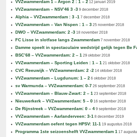
VVZwammerdam 1 – Argon 2 : 1 – 2
12 januari 2019
VVZwammerdam – NSV’46 3 -3
9 december 2018
Alphia – VVZwammerdam : 3 -1
7 december 2018
VVZwammerdam – Van Nispen : 1 – 3
25 november 2018
DWO – VVZwammerdam: 2 -3
18 november 2018
FC Lisse in slotfase langs Zwammerdam
7 november 2018
Damme speelt in spectaculaire wedstrijd gelijk tegen Be F
BSC’68 – VVZwammerdam: 2 – 1
29 oktober 2018
VVZwammerdam – Sporting Leiden : 1 – 1
21 oktober 2018
CVC Reeuwijk – VVZwammerdam: 2 -2
14 oktober 2018
VVZwammerdam – Lugdunum: 1 – 2
6 oktober 2018
sv Warmunda – VVZwammerdam: 0-7
26 september 2018
VVZwammerdam – Blauw-Zwart: 2 – 1
23 september 2018
Nieuwerkerk – VVZwammerdam: 5 – 0
16 september 2018
De Rijnstreek – VVZwammerdam: 0 – 4
9 september 2018
VVZwammerdam – Aarlanderveen: 3-1
8 december 2019
VVZwammerdam oefent tegen HPSV: 11-1
19 augustus 2018
Programma 1ste seizoenshelft VVZwammerdam 1
17 augustu