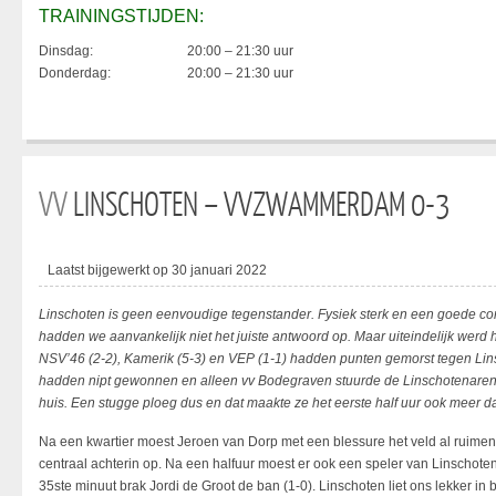
TRAININGSTIJDEN:
Dinsdag:
20:00 – 21:30 uur
Donderdag:
20:00 – 21:30 uur
VV
LINSCHOTEN – VVZWAMMERDAM 0-3
Laatst bijgewerkt op 30 januari 2022
Linschoten is geen eenvoudige tegenstander. Fysiek sterk en een goede condi
hadden we aanvankelijk niet het juiste antwoord op. Maar uiteindelijk werd h
NSV’46 (2-2), Kamerik (5-3) en VEP (1-1) hadden punten gemorst tegen Lin
hadden nipt gewonnen en alleen vv Bodegraven stuurde de Linschotenaren 
huis. Een stugge ploeg dus en dat maakte ze het eerste half uur ook meer da
Na een kwartier moest Jeroen van Dorp met een blessure het veld al ruimen 
centraal achterin op. Na een halfuur moest er ook een speler van Linschot
35ste minuut brak Jordi de Groot de ban (1-0). Linschoten liet ons lekker in 