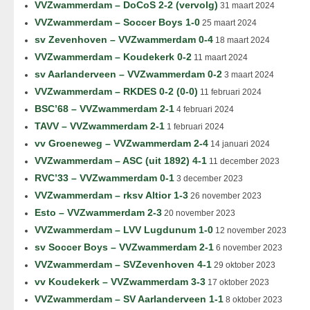
VVZwammerdam – DoCoS 2-2 (vervolg)
31 maart 2024
VVZwammerdam – Soccer Boys 1-0
25 maart 2024
sv Zevenhoven – VVZwammerdam 0-4
18 maart 2024
VVZwammerdam – Koudekerk 0-2
11 maart 2024
sv Aarlanderveen – VVZwammerdam 0-2
3 maart 2024
VVZwammerdam – RKDES 0-2 (0-0)
11 februari 2024
BSC’68 – VVZwammerdam 2-1
4 februari 2024
TAVV – VVZwammerdam 2-1
1 februari 2024
vv Groeneweg – VVZwammerdam 2-4
14 januari 2024
VVZwammerdam – ASC (uit 1892) 4-1
11 december 2023
RVC’33 – VVZwammerdam 0-1
3 december 2023
VVZwammerdam – rksv Altior 1-3
26 november 2023
Esto – VVZwammerdam 2-3
20 november 2023
VVZwammerdam – LVV Lugdunum 1-0
12 november 2023
sv Soccer Boys – VVZwammerdam 2-1
6 november 2023
VVZwammerdam – SVZevenhoven 4-1
29 oktober 2023
vv Koudekerk – VVZwammerdam 3-3
17 oktober 2023
VVZwammerdam – SV Aarlanderveen 1-1
8 oktober 2023