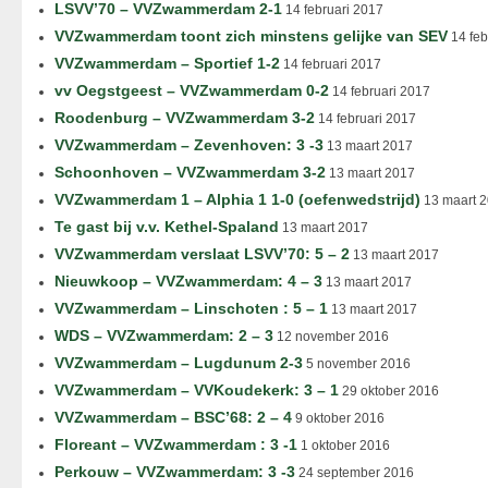
LSVV’70 – VVZwammerdam 2-1
14 februari 2017
VVZwammerdam toont zich minstens gelijke van SEV
14 feb
VVZwammerdam – Sportief 1-2
14 februari 2017
vv Oegstgeest – VVZwammerdam 0-2
14 februari 2017
Roodenburg – VVZwammerdam 3-2
14 februari 2017
VVZwammerdam – Zevenhoven: 3 -3
13 maart 2017
Schoonhoven – VVZwammerdam 3-2
13 maart 2017
VVZwammerdam 1 – Alphia 1 1-0 (oefenwedstrijd)
13 maart 
Te gast bij v.v. Kethel-Spaland
13 maart 2017
VVZwammerdam verslaat LSVV’70: 5 – 2
13 maart 2017
Nieuwkoop – VVZwammerdam: 4 – 3
13 maart 2017
VVZwammerdam – Linschoten : 5 – 1
13 maart 2017
WDS – VVZwammerdam: 2 – 3
12 november 2016
VVZwammerdam – Lugdunum 2-3
5 november 2016
VVZwammerdam – VVKoudekerk: 3 – 1
29 oktober 2016
VVZwammerdam – BSC’68: 2 – 4
9 oktober 2016
Floreant – VVZwammerdam : 3 -1
1 oktober 2016
Perkouw – VVZwammerdam: 3 -3
24 september 2016