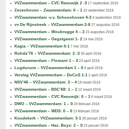
VVZwammerdam – CVC Reeuwijk 2 -3
17 september 2016
Zevenhoven – Zwammerdam: 0 – 1
10 september 2016
VVZwammerdam -v.v. Schoonhoven 4-2
4 september 2016
vv De Rijnstreek – VVZwammerdam 2-8
27 augustus 2016
VVZwammerdam – Woubrugge 4 – 2
23 augustus 2016
VVZwammerdam – Oegstgeest 1- 2
14 mei 2016
Kagia – VVZwammerdam 0-1
7 mei 2016
Rohda’76 – VVZwammerdam: 2 -3
30 april 2016
VVZwammerdam – Floreant 1 – 3
23 april 2016
Lugdunum – VVZwammerdam 1 – 0
9 april 2016
Verslag VVZwammerdam – DoCoS 1-1
2 april 2016
NSV’46 – VVZwammerdam: 3 – 4
19 maart 2016
VVZwammerdam – BSC’68: 1 – 1
12 maart 2016
VVZwammerdam – CVC Reeuwijk: 0 – 1
6 maart 2016
DWO – VVZwammerdam: 1 – 0
20 februari 2016
VVZwammerdam – WDS: 0 – 0
13 februari 2016
Koudekerk – VVZwammerdam: 3-1
30 januari 2016
VVZwammerdam – Haz. Boys: 2 – 0
23 januari 2016