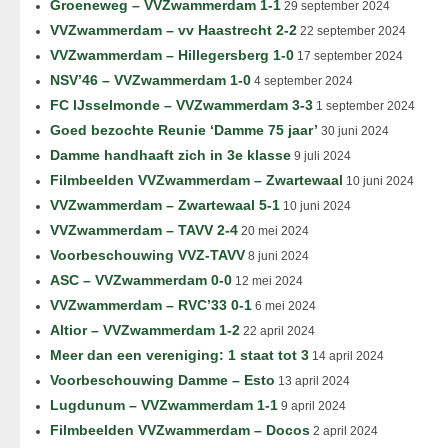
Groeneweg – VVZwammerdam 1-1
29 september 2024
VVZwammerdam – vv Haastrecht 2-2
22 september 2024
VVZwammerdam – Hillegersberg 1-0
17 september 2024
NSV’46 – VVZwammerdam 1-0
4 september 2024
FC IJsselmonde – VVZwammerdam 3-3
1 september 2024
Goed bezochte Reunie ‘Damme 75 jaar’
30 juni 2024
Damme handhaaft zich in 3e klasse
9 juli 2024
Filmbeelden VVZwammerdam – Zwartewaal
10 juni 2024
VVZwammerdam – Zwartewaal 5-1
10 juni 2024
VVZwammerdam – TAVV 2-4
20 mei 2024
Voorbeschouwing VVZ-TAVV
8 juni 2024
ASC – VVZwammerdam 0-0
12 mei 2024
VVZwammerdam – RVC’33 0-1
6 mei 2024
Altior – VVZwammerdam 1-2
22 april 2024
Meer dan een vereniging: 1 staat tot 3
14 april 2024
Voorbeschouwing Damme – Esto
13 april 2024
Lugdunum – VVZwammerdam 1-1
9 april 2024
Filmbeelden VVZwammerdam – Docos
2 april 2024