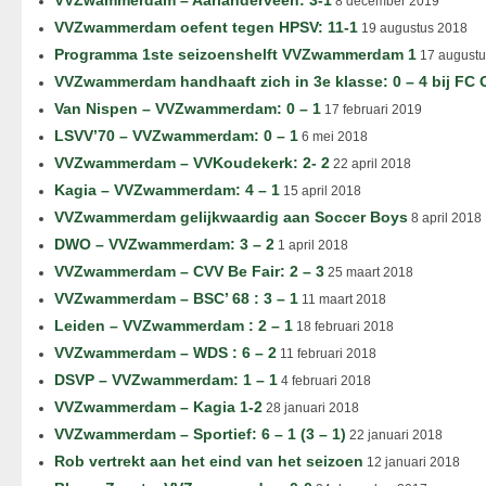
VVZwammerdam – Aarlanderveen: 3-1
8 december 2019
VVZwammerdam oefent tegen HPSV: 11-1
19 augustus 2018
Programma 1ste seizoenshelft VVZwammerdam 1
17 augustu
VVZwammerdam handhaaft zich in 3e klasse: 0 – 4 bij FC
Van Nispen – VVZwammerdam: 0 – 1
17 februari 2019
LSVV’70 – VVZwammerdam: 0 – 1
6 mei 2018
VVZwammerdam – VVKoudekerk: 2- 2
22 april 2018
Kagia – VVZwammerdam: 4 – 1
15 april 2018
VVZwammerdam gelijkwaardig aan Soccer Boys
8 april 2018
DWO – VVZwammerdam: 3 – 2
1 april 2018
VVZwammerdam – CVV Be Fair: 2 – 3
25 maart 2018
VVZwammerdam – BSC’ 68 : 3 – 1
11 maart 2018
Leiden – VVZwammerdam : 2 – 1
18 februari 2018
VVZwammerdam – WDS : 6 – 2
11 februari 2018
DSVP – VVZwammerdam: 1 – 1
4 februari 2018
VVZwammerdam – Kagia 1-2
28 januari 2018
VVZwammerdam – Sportief: 6 – 1 (3 – 1)
22 januari 2018
Rob vertrekt aan het eind van het seizoen
12 januari 2018