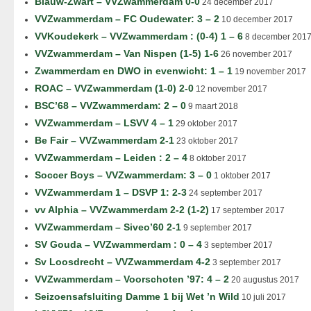
Blauw-Zwart – VVZwammerdam 0-0
24 december 2017
VVZwammerdam – FC Oudewater: 3 – 2
10 december 2017
VVKoudekerk – VVZwammerdam : (0-4) 1 – 6
8 december 201
VVZwammerdam – Van Nispen (1-5) 1-6
26 november 2017
Zwammerdam en DWO in evenwicht: 1 – 1
19 november 2017
ROAC – VVZwammerdam (1-0) 2-0
12 november 2017
BSC’68 – VVZwammerdam: 2 – 0
9 maart 2018
VVZwammerdam – LSVV 4 – 1
29 oktober 2017
Be Fair – VVZwammerdam 2-1
23 oktober 2017
VVZwammerdam – Leiden : 2 – 4
8 oktober 2017
Soccer Boys – VVZwammerdam: 3 – 0
1 oktober 2017
VVZwammerdam 1 – DSVP 1: 2-3
24 september 2017
vv Alphia – VVZwammerdam 2-2 (1-2)
17 september 2017
VVZwammerdam – Siveo’60 2-1
9 september 2017
SV Gouda – VVZwammerdam : 0 – 4
3 september 2017
Sv Loosdrecht – VVZwammerdam 4-2
3 september 2017
VVZwammerdam – Voorschoten ’97: 4 – 2
20 augustus 2017
Seizoensafsluiting Damme 1 bij Wet ’n Wild
10 juli 2017