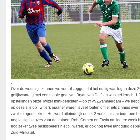
.
Over de wedstrijd kunnen we vooral zeggen dat het nuttig was tegen deze 2e
gelijkwaardig met een mooie goal van Bryan van Delft en was het terecht 1-1.
opstellingen onze Twitter mini-berichten – op @VVZwammerdam – we hebben 
op deze site op Twitter), maar er waren teveel fouten om er iets zinnigs ove
zwakke ogenblikken. Het werd uiteindelijk een 4-2 verlies, maar iedereen h
nog lastige keuzes voor de trainers Rob, Gerben en Erwin om iedere week he
nog zeker twee basisspelers niet bij waren, er ook nog twee langdurig geble
Zuid-Afrika zit.