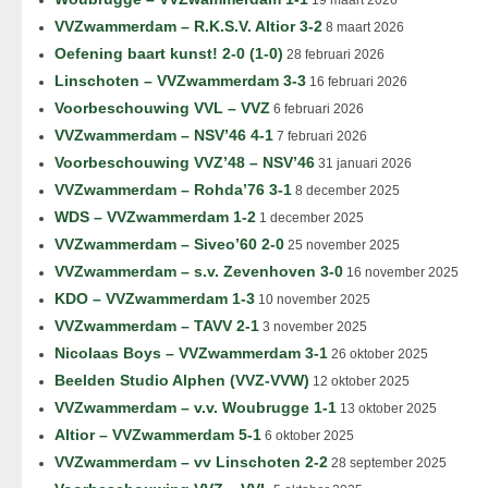
19 maart 2026
VVZwammerdam – R.K.S.V. Altior 3-2
8 maart 2026
Oefening baart kunst! 2-0 (1-0)
28 februari 2026
Linschoten – VVZwammerdam 3-3
16 februari 2026
Voorbeschouwing VVL – VVZ
6 februari 2026
VVZwammerdam – NSV’46 4-1
7 februari 2026
Voorbeschouwing VVZ’48 – NSV’46
31 januari 2026
VVZwammerdam – Rohda’76 3-1
8 december 2025
WDS – VVZwammerdam 1-2
1 december 2025
VVZwammerdam – Siveo’60 2-0
25 november 2025
VVZwammerdam – s.v. Zevenhoven 3-0
16 november 2025
KDO – VVZwammerdam 1-3
10 november 2025
VVZwammerdam – TAVV 2-1
3 november 2025
Nicolaas Boys – VVZwammerdam 3-1
26 oktober 2025
Beelden Studio Alphen (VVZ-VVW)
12 oktober 2025
VVZwammerdam – v.v. Woubrugge 1-1
13 oktober 2025
Altior – VVZwammerdam 5-1
6 oktober 2025
VVZwammerdam – vv Linschoten 2-2
28 september 2025