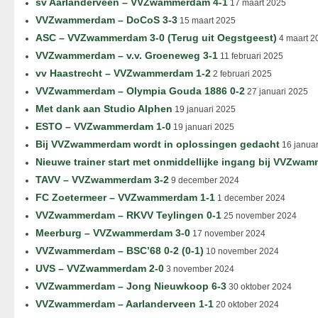
sv Aarlanderveen – VVZwammerdam 4-1
17 maart 2025
VVZwammerdam – DoCoS 3-3
15 maart 2025
ASC – VVZwammerdam 3-0 (Terug uit Oegstgeest)
4 maart 2
VVZwammerdam – v.v. Groeneweg 3-1
11 februari 2025
vv Haastrecht – VVZwammerdam 1-2
2 februari 2025
VVZwammerdam – Olympia Gouda 1886 0-2
27 januari 2025
Met dank aan Studio Alphen
19 januari 2025
ESTO – VVZwammerdam 1-0
19 januari 2025
Bij VVZwammerdam wordt in oplossingen gedacht
16 januar
Nieuwe trainer start met onmiddellijke ingang bij VVZwa
TAVV – VVZwammerdam 3-2
9 december 2024
FC Zoetermeer – VVZwammerdam 1-1
1 december 2024
VVZwammerdam – RKVV Teylingen 0-1
25 november 2024
Meerburg – VVZwammerdam 3-0
17 november 2024
VVZwammerdam – BSC’68 0-2 (0-1)
10 november 2024
UVS – VVZwammerdam 2-0
3 november 2024
VVZwammerdam – Jong Nieuwkoop 6-3
30 oktober 2024
VVZwammerdam – Aarlanderveen 1-1
20 oktober 2024