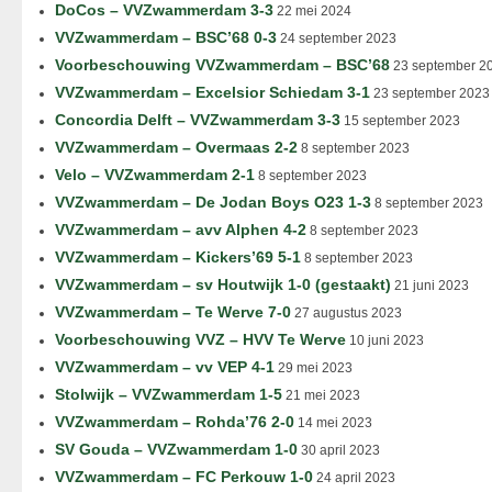
DoCos – VVZwammerdam 3-3
22 mei 2024
VVZwammerdam – BSC’68 0-3
24 september 2023
Voorbeschouwing VVZwammerdam – BSC’68
23 september 2
VVZwammerdam – Excelsior Schiedam 3-1
23 september 2023
Concordia Delft – VVZwammerdam 3-3
15 september 2023
VVZwammerdam – Overmaas 2-2
8 september 2023
Velo – VVZwammerdam 2-1
8 september 2023
VVZwammerdam – De Jodan Boys O23 1-3
8 september 2023
VVZwammerdam – avv Alphen 4-2
8 september 2023
VVZwammerdam – Kickers’69 5-1
8 september 2023
VVZwammerdam – sv Houtwijk 1-0 (gestaakt)
21 juni 2023
VVZwammerdam – Te Werve 7-0
27 augustus 2023
Voorbeschouwing VVZ – HVV Te Werve
10 juni 2023
VVZwammerdam – vv VEP 4-1
29 mei 2023
Stolwijk – VVZwammerdam 1-5
21 mei 2023
VVZwammerdam – Rohda’76 2-0
14 mei 2023
SV Gouda – VVZwammerdam 1-0
30 april 2023
VVZwammerdam – FC Perkouw 1-0
24 april 2023