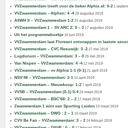
VVZwammerdam troeft voor de beker Alphia af: 0-2
1 septem
VVZwammerdam – Alphen: 4 -4
28 augustus 2019
ASWH II – VVZwammerdam 1-2
25 augustus 2019
VVZwammerdam 1 – SV ARC 2: 0 – 2
17 augustus 2019
Uit het programmaboekje
16 juni 2019
VVZwammerdam laat Floreant ontsnappen in laatste seco
VVZwammerdam – CVC Reeuwijk: 3 -2
27 mei 2019
Lugdunum – VVZwammerdam: 3 – 0
26 mei 2019
Van Nispen – VVZwammerdam: 4 -4
12 mei 2019
VVZwammerdam – vv Alphia 1-1 (0-1)
21 april 2019
NSV’46 – VVZwammerdam: 2-1
14 april 2019
VVZwammerdam – Nieuwkoop: 1-2
7 april 2019
VVSB – VVZwammerdam (0-1) 0-4
24 maart 2019
VVZwammerdam – BSC’68: 2 – 2
17 maart 2019
Zwammerdam 1 wint van Sporting Leiden
10 maart 2019
VVZwammerdam – DWO : 2 – 1
10 maart 2019
CVV Be Fair – VVZwammerdam: 3 – 2
24 februari 2019
VVZwammerdam – DSVP : 0 – 0
17 februari 2019