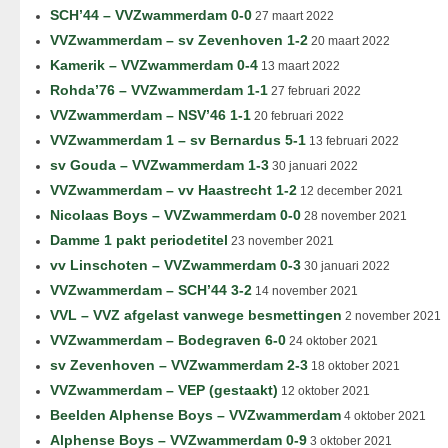
SCH’44 – VVZwammerdam 0-0
27 maart 2022
VVZwammerdam – sv Zevenhoven 1-2
20 maart 2022
Kamerik – VVZwammerdam 0-4
13 maart 2022
Rohda’76 – VVZwammerdam 1-1
27 februari 2022
VVZwammerdam – NSV’46 1-1
20 februari 2022
VVZwammerdam 1 – sv Bernardus 5-1
13 februari 2022
sv Gouda – VVZwammerdam 1-3
30 januari 2022
VVZwammerdam – vv Haastrecht 1-2
12 december 2021
Nicolaas Boys – VVZwammerdam 0-0
28 november 2021
Damme 1 pakt periodetitel
23 november 2021
vv Linschoten – VVZwammerdam 0-3
30 januari 2022
VVZwammerdam – SCH’44 3-2
14 november 2021
VVL – VVZ afgelast vanwege besmettingen
2 november 2021
VVZwammerdam – Bodegraven 6-0
24 oktober 2021
sv Zevenhoven – VVZwammerdam 2-3
18 oktober 2021
VVZwammerdam – VEP (gestaakt)
12 oktober 2021
Beelden Alphense Boys – VVZwammerdam
4 oktober 2021
Alphense Boys – VVZwammerdam 0-9
3 oktober 2021