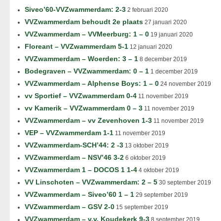
Siveo’60-VVZwammerdam: 2-3
2 februari 2020
VVZwammerdam behoudt 2e plaats
27 januari 2020
VVZwammerdam – VVMeerburg: 1 – 0
19 januari 2020
Floreant – VVZwammerdam 5-1
12 januari 2020
VVZwammerdam – Woerden: 3 – 1
8 december 2019
Bodegraven – VVZwammerdam: 0 – 1
1 december 2019
VVZwammerdam – Alphense Boys: 1 – 0
24 november 2019
vv Sportief – VVZwammerdam 0-4
11 november 2019
vv Kamerik – VVZwammerdam 0 – 3
11 november 2019
VVZwammerdam – vv Zevenhoven 1-3
11 november 2019
VEP – VVZwammerdam 1-1
11 november 2019
VVZwammerdam-SCH’44: 2 -3
13 oktober 2019
VVZwammerdam – NSV’46 3-2
6 oktober 2019
VVZwammerdam 1 – DOCOS 1 1-4
4 oktober 2019
VV Linschoten – VVZwammerdam: 2 – 5
30 september 2019
VVZwammerdam – Siveo’60 1 – 1
29 september 2019
VVZwammerdam – GSV 2-0
15 september 2019
VVZwammerdam – v.v. Koudekerk 9-3
8 september 2019