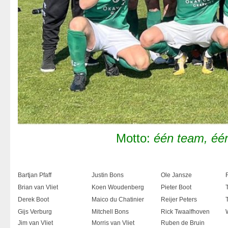
Motto:
één team, éé
Bartjan Pfaff
Justin Bons
Ole Jansze
Brian van Vliet
Koen Woudenberg
Pieter Boot
Derek Boot
Maico du Chatinier
Reijer Peters
Gijs Verburg
Mitchell Bons
Rick Twaalfhoven
Jim van Vliet
Morris van Vliet
Ruben de Bruin