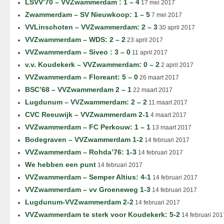
LSVV’70 – VVZwammerdam : 1 – 4
17 mei 2017
Zwammerdam – SV Nieuwkoop: 1 – 5
7 mei 2017
VVLinschoten – VVZwammerdam: 2 – 3
30 april 2017
VVZwammerdam – WDS: 2 – 2
23 april 2017
VVZwammerdam – Siveo : 3 – 0
11 april 2017
v.v. Koudekerk – VVZwammerdam: 0 – 2
2 april 2017
VVZwammerdam – Floreant: 5 – 0
26 maart 2017
BSC’68 – VVZwammerdam 2 – 1
22 maart 2017
Lugdunum – VVZwammerdam: 2 – 2
11 maart 2017
CVC Reeuwijk – VVZwammerdam 2-1
4 maart 2017
VVZwammerdam – FC Perkouw: 1 – 1
13 maart 2017
Bodegraven – VVZwammerdam 1-2
14 februari 2017
VVZwammerdam – Rohda’76: 1-3
14 februari 2017
We hebben een punt
14 februari 2017
VVZwammerdam – Semper Altius: 4-1
14 februari 2017
VVZwammerdam – vv Groeneweg 1-3
14 februari 2017
Lugdunum-VVZwammerdam 2-2
14 februari 2017
VVZwammerdam te sterk voor Koudekerk: 5-2
14 februari 201