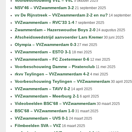
Voorbeschouwing VVZ – VVL
5 oktober 2025
NSV’46 – VVZwammerdam 3-2
21 september 2025
vv De Rijnstreek – VVZwammerdam 2-2 en nu?
14 september
VVZwammerdam – RVC’33 1-4
7 september 2025
Zwammerdam – Hazerswoudse Boys 2-0
24 augustus 2025
Afscheidswedstrijd aanvoerder Lars Kremer
30 juni 2025
Olympia – VVZwammerdam 0-3
27 mei 2025
VVZwammerdam – ESTO 3-1
18 mei 2025
VVZwammerdam – FC Zoetermeer 0-6
12 mei 2025
Voorbeschouwing Damme – Piratenclub
11 mei 2025
rkvv Teylingen – VVZwammerdam 4-2
4 mei 2025
Voorbeschouwing Teylingen – VVZwammerdam
30 april 2025
VVZwammerdam – TAVV 0-2
14 april 2025
VVZwammerdam – Meerburg 2-1
6 april 2025
Videobeelden BSC’68 – VVZwammerdam
30 maart 2025
BSC’68 – VVZwammerdam 1-0
31 maart 2025
VVZwammerdam – UVS 0-1
24 maart 2025
Filmbeelden SVA – VVZ
16 maart 2025