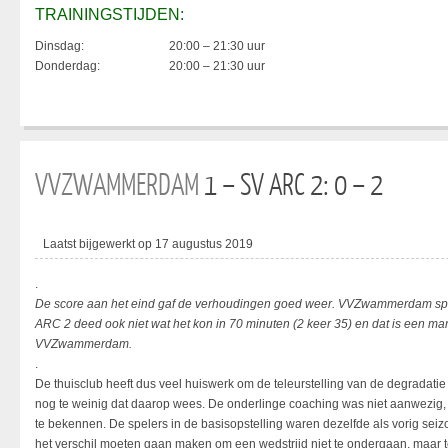
TRAININGSTIJDEN:
Dinsdag:
20:00 – 21:30 uur
Donderdag:
20:00 – 21:30 uur
VVZWAMMERDAM
1 – SV ARC 2: 0 – 2
Laatst bijgewerkt op 17 augustus 2019
.
De score aan het eind gaf de verhoudingen goed weer. VVZwammerdam speel
ARC 2 deed ook niet wat het kon in 70 minuten (2 keer 35) en dat is een m
VVZwammerdam.
.
De thuisclub heeft dus veel huiswerk om de teleurstelling van de degradatie vo
nog te weinig dat daarop wees. De onderlinge coaching was niet aanwezig, 
te bekennen. De spelers in de basisopstelling waren dezelfde als vorig sei
het verschil moeten gaan maken om een wedstrijd niet te ondergaan, maar 