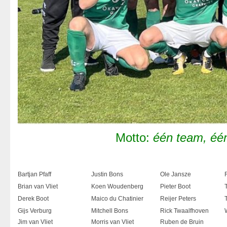
Motto:
één team, éé
Bartjan Pfaff
Justin Bons
Ole Jansze
Brian van Vliet
Koen Woudenberg
Pieter Boot
Derek Boot
Maico du Chatinier
Reijer Peters
Gijs Verburg
Mitchell Bons
Rick Twaalfhoven
Jim van Vliet
Morris van Vliet
Ruben de Bruin