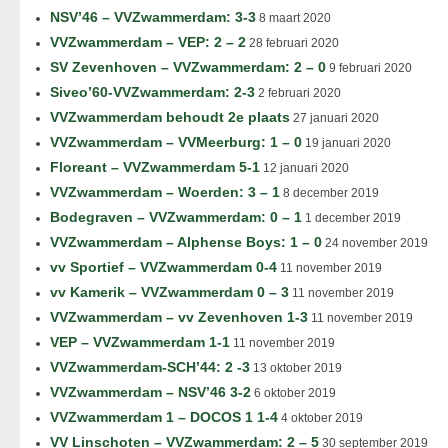
NSV’46 – VVZwammerdam: 3-3
8 maart 2020
VVZwammerdam – VEP: 2 – 2
28 februari 2020
SV Zevenhoven – VVZwammerdam: 2 – 0
9 februari 2020
Siveo’60-VVZwammerdam: 2-3
2 februari 2020
VVZwammerdam behoudt 2e plaats
27 januari 2020
VVZwammerdam – VVMeerburg: 1 – 0
19 januari 2020
Floreant – VVZwammerdam 5-1
12 januari 2020
VVZwammerdam – Woerden: 3 – 1
8 december 2019
Bodegraven – VVZwammerdam: 0 – 1
1 december 2019
VVZwammerdam – Alphense Boys: 1 – 0
24 november 2019
vv Sportief – VVZwammerdam 0-4
11 november 2019
vv Kamerik – VVZwammerdam 0 – 3
11 november 2019
VVZwammerdam – vv Zevenhoven 1-3
11 november 2019
VEP – VVZwammerdam 1-1
11 november 2019
VVZwammerdam-SCH’44: 2 -3
13 oktober 2019
VVZwammerdam – NSV’46 3-2
6 oktober 2019
VVZwammerdam 1 – DOCOS 1 1-4
4 oktober 2019
VV Linschoten – VVZwammerdam: 2 – 5
30 september 2019