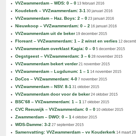
VVZwammerdam – WDS: 0 – 0
13 februari 2016
Koudekerk – VVZwammerdam: 3-1
30 januari 2016
VVZwammerdam – Haz. Boys: 2 – 0
23 januari 2016
Nieuwkoop – VVZwammerdam: 0 – 2
16 januari 2016
VVZwammerdam uit de beker
19 december 2015
Floreant – VVZwammerdam: 1 – 2 winst en verlies
12 decemb
VVZwammerdam overklast Kagia: 0 – 0
5 december 2015
Oegstgeest – VVZwammerdam: 3 – 6
28 november 2015
VVZwammerdam bekert verder
21 november 2015
VVZwammerdam – Lugdunum: 1 – 1
14 november 2015
DoCos – VVZwammerdam: 4-0
7 november 2015
VVZwammerdam – NSV: 8-1
31 oktober 2015
VVZwammerdam door voor de beker
24 oktober 2015
BSC’68 – VVZwammerdam: 1 – 1
17 oktober 2015
CVC Reeuwijk – VVZwammerdam: 0 – 0
10 oktober 2015
Zwammerdam – DWO: 0 – 1
4 oktober 2015
WDS-Damme: 3-2
27 september 2015
Samenvatting: VVZwammerdam – vv Kouderkerk
14 maart 2