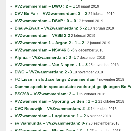
VVZwammerdam – DWO : 2 – 1
10 maart 2019
CVV Be Fair – VVZwammerdam: 3 – 2
24 februari 2019
VVZwammerdam – DSVP : 0 – 0
17 februari 2019
Blauw-Zwart – VVZwammerdam: 5 -2
10 februari 2019
VVZwammerdam – VVSB 2-2
2 februari 2019
VVZwammerdam 1 – Argon 2 : 1 – 2
12 januari 2019
VVZwammerdam – NSV’46 3 -3
9 december 2018
Alphia – VVZwammerdam : 3 -1
7 december 2018
VVZwammerdam – Van Nispen : 1 – 3
25 november 2018
DWO – VVZwammerdam: 2 -3
18 november 2018
FC Lisse in slotfase langs Zwammerdam
7 november 2018
Damme speelt in spectaculaire wedstrijd gelijk tegen Be F
BSC’68 – VVZwammerdam: 2 – 1
29 oktober 2018
VVZwammerdam – Sporting Leiden : 1 – 1
21 oktober 2018
CVC Reeuwijk – VVZwammerdam: 2 -2
14 oktober 2018
VVZwammerdam – Lugdunum: 1 – 2
6 oktober 2018
sv Warmunda – VVZwammerdam: 0-7
26 september 2018
VVZwammerdam – Blauw-Zwart: 2 – 1
23 september 2018