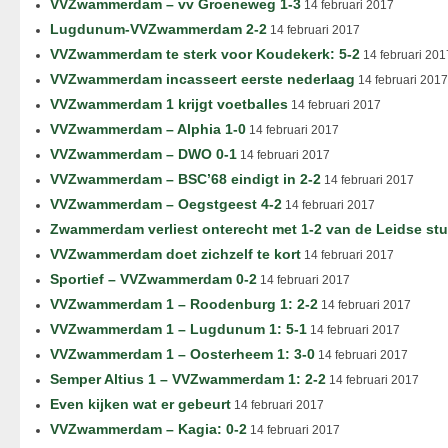
VVZwammerdam – vv Groeneweg 1-3
14 februari 2017
Lugdunum-VVZwammerdam 2-2
14 februari 2017
VVZwammerdam te sterk voor Koudekerk: 5-2
14 februari 201
VVZwammerdam incasseert eerste nederlaag
14 februari 2017
VVZwammerdam 1 krijgt voetballes
14 februari 2017
VVZwammerdam – Alphia 1-0
14 februari 2017
VVZwammerdam – DWO 0-1
14 februari 2017
VVZwammerdam – BSC’68 eindigt in 2-2
14 februari 2017
VVZwammerdam – Oegstgeest 4-2
14 februari 2017
Zwammerdam verliest onterecht met 1-2 van de Leidse st
VVZwammerdam doet zichzelf te kort
14 februari 2017
Sportief – VVZwammerdam 0-2
14 februari 2017
VVZwammerdam 1 – Roodenburg 1: 2-2
14 februari 2017
VVZwammerdam 1 – Lugdunum 1: 5-1
14 februari 2017
VVZwammerdam 1 – Oosterheem 1: 3-0
14 februari 2017
Semper Altius 1 – VVZwammerdam 1: 2-2
14 februari 2017
Even kijken wat er gebeurt
14 februari 2017
VVZwammerdam – Kagia: 0-2
14 februari 2017