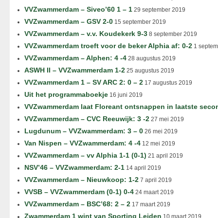
VVZwammerdam – Siveo’60 1 – 1
29 september 2019
VVZwammerdam – GSV 2-0
15 september 2019
VVZwammerdam – v.v. Koudekerk 9-3
8 september 2019
VVZwammerdam troeft voor de beker Alphia af: 0-2
1 septem
VVZwammerdam – Alphen: 4 -4
28 augustus 2019
ASWH II – VVZwammerdam 1-2
25 augustus 2019
VVZwammerdam 1 – SV ARC 2: 0 – 2
17 augustus 2019
Uit het programmaboekje
16 juni 2019
VVZwammerdam laat Floreant ontsnappen in laatste seco
VVZwammerdam – CVC Reeuwijk: 3 -2
27 mei 2019
Lugdunum – VVZwammerdam: 3 – 0
26 mei 2019
Van Nispen – VVZwammerdam: 4 -4
12 mei 2019
VVZwammerdam – vv Alphia 1-1 (0-1)
21 april 2019
NSV’46 – VVZwammerdam: 2-1
14 april 2019
VVZwammerdam – Nieuwkoop: 1-2
7 april 2019
VVSB – VVZwammerdam (0-1) 0-4
24 maart 2019
VVZwammerdam – BSC’68: 2 – 2
17 maart 2019
Zwammerdam 1 wint van Sporting Leiden
10 maart 2019