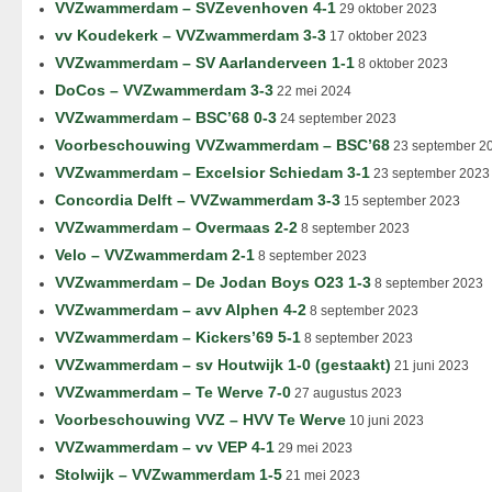
VVZwammerdam – SVZevenhoven 4-1
29 oktober 2023
vv Koudekerk – VVZwammerdam 3-3
17 oktober 2023
VVZwammerdam – SV Aarlanderveen 1-1
8 oktober 2023
DoCos – VVZwammerdam 3-3
22 mei 2024
VVZwammerdam – BSC’68 0-3
24 september 2023
Voorbeschouwing VVZwammerdam – BSC’68
23 september 2
VVZwammerdam – Excelsior Schiedam 3-1
23 september 2023
Concordia Delft – VVZwammerdam 3-3
15 september 2023
VVZwammerdam – Overmaas 2-2
8 september 2023
Velo – VVZwammerdam 2-1
8 september 2023
VVZwammerdam – De Jodan Boys O23 1-3
8 september 2023
VVZwammerdam – avv Alphen 4-2
8 september 2023
VVZwammerdam – Kickers’69 5-1
8 september 2023
VVZwammerdam – sv Houtwijk 1-0 (gestaakt)
21 juni 2023
VVZwammerdam – Te Werve 7-0
27 augustus 2023
Voorbeschouwing VVZ – HVV Te Werve
10 juni 2023
VVZwammerdam – vv VEP 4-1
29 mei 2023
Stolwijk – VVZwammerdam 1-5
21 mei 2023