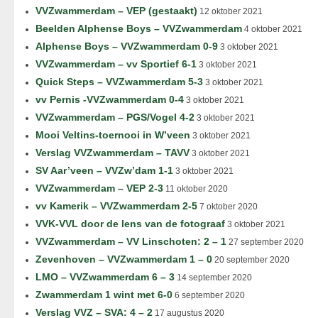
VVZwammerdam – VEP (gestaakt)
12 oktober 2021
Beelden Alphense Boys – VVZwammerdam
4 oktober 2021
Alphense Boys – VVZwammerdam 0-9
3 oktober 2021
VVZwammerdam – vv Sportief 6-1
3 oktober 2021
Quick Steps – VVZwammerdam 5-3
3 oktober 2021
vv Pernis -VVZwammerdam 0-4
3 oktober 2021
VVZwammerdam – PGS/Vogel 4-2
3 oktober 2021
Mooi Veltins-toernooi in W’veen
3 oktober 2021
Verslag VVZwammerdam – TAVV
3 oktober 2021
SV Aar’veen – VVZw’dam 1-1
3 oktober 2021
VVZwammerdam – VEP 2-3
11 oktober 2020
vv Kamerik – VVZwammerdam 2-5
7 oktober 2020
VVK-VVL door de lens van de fotograaf
3 oktober 2021
VVZwammerdam – VV Linschoten: 2 – 1
27 september 2020
Zevenhoven – VVZwammerdam 1 – 0
20 september 2020
LMO – VVZwammerdam 6 – 3
14 september 2020
Zwammerdam 1 wint met 6-0
6 september 2020
Verslag VVZ – SVA: 4 – 2
17 augustus 2020