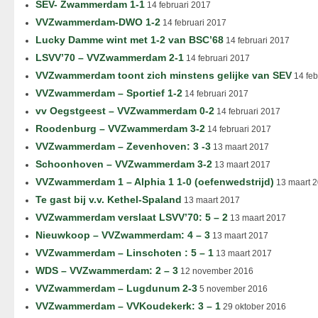
SEV- Zwammerdam 1-1
14 februari 2017
VVZwammerdam-DWO 1-2
14 februari 2017
Lucky Damme wint met 1-2 van BSC’68
14 februari 2017
LSVV’70 – VVZwammerdam 2-1
14 februari 2017
VVZwammerdam toont zich minstens gelijke van SEV
14 feb
VVZwammerdam – Sportief 1-2
14 februari 2017
vv Oegstgeest – VVZwammerdam 0-2
14 februari 2017
Roodenburg – VVZwammerdam 3-2
14 februari 2017
VVZwammerdam – Zevenhoven: 3 -3
13 maart 2017
Schoonhoven – VVZwammerdam 3-2
13 maart 2017
VVZwammerdam 1 – Alphia 1 1-0 (oefenwedstrijd)
13 maart 
Te gast bij v.v. Kethel-Spaland
13 maart 2017
VVZwammerdam verslaat LSVV’70: 5 – 2
13 maart 2017
Nieuwkoop – VVZwammerdam: 4 – 3
13 maart 2017
VVZwammerdam – Linschoten : 5 – 1
13 maart 2017
WDS – VVZwammerdam: 2 – 3
12 november 2016
VVZwammerdam – Lugdunum 2-3
5 november 2016
VVZwammerdam – VVKoudekerk: 3 – 1
29 oktober 2016