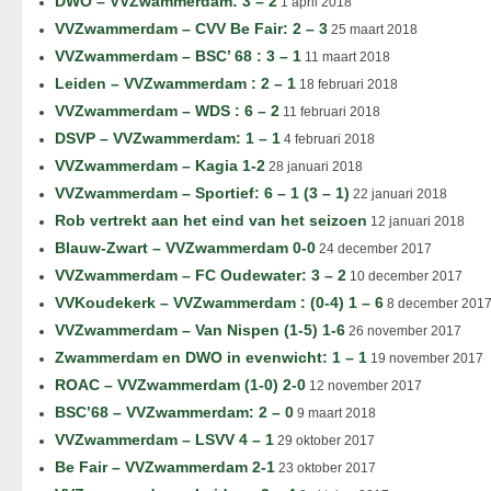
DWO – VVZwammerdam: 3 – 2
1 april 2018
VVZwammerdam – CVV Be Fair: 2 – 3
25 maart 2018
VVZwammerdam – BSC’ 68 : 3 – 1
11 maart 2018
Leiden – VVZwammerdam : 2 – 1
18 februari 2018
VVZwammerdam – WDS : 6 – 2
11 februari 2018
DSVP – VVZwammerdam: 1 – 1
4 februari 2018
VVZwammerdam – Kagia 1-2
28 januari 2018
VVZwammerdam – Sportief: 6 – 1 (3 – 1)
22 januari 2018
Rob vertrekt aan het eind van het seizoen
12 januari 2018
Blauw-Zwart – VVZwammerdam 0-0
24 december 2017
VVZwammerdam – FC Oudewater: 3 – 2
10 december 2017
VVKoudekerk – VVZwammerdam : (0-4) 1 – 6
8 december 201
VVZwammerdam – Van Nispen (1-5) 1-6
26 november 2017
Zwammerdam en DWO in evenwicht: 1 – 1
19 november 2017
ROAC – VVZwammerdam (1-0) 2-0
12 november 2017
BSC’68 – VVZwammerdam: 2 – 0
9 maart 2018
VVZwammerdam – LSVV 4 – 1
29 oktober 2017
Be Fair – VVZwammerdam 2-1
23 oktober 2017