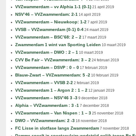
VVZwammerdam – vv Alphia 1-1 (0-1)
21 april 2019
NSV’46 – VVZwammerdam: 2-1
14 april 2019
VVZwammerdam – Nieuwkoop: 1-2
7 april 2019
VVSB – VVZwammerdam (0-1) 0-4
24 maart 2019
VVZwammerdam – BSC’68: 2 – 2
17 maart 2019
Zwammerdam 1 wint van Sporting Leiden
10 maart 2019
VVZwammerdam – DWO : 2 – 1
10 maart 2019
CVV Be Fair – VVZwammerdam: 3 – 2
24 februari 2019
VVZwammerdam – DSVP : 0 – 0
17 februari 2019
Blauw-Zwart – VVZwammerdam: 5 -2
10 februari 2019
VVZwammerdam – VVSB 2-2
2 februari 2019
VVZwammerdam 1 – Argon 2 : 1 – 2
12 januari 2019
VVZwammerdam – NSV’46 3 -3
9 december 2018
Alphia – VVZwammerdam : 3 -1
7 december 2018
VVZwammerdam – Van Nispen : 1 – 3
25 november 2018
DWO – VVZwammerdam: 2 -3
18 november 2018
FC Lisse in slotfase langs Zwammerdam
7 november 2018
Damme speelt in spectaculaire wedstrijd gelijk tegen Be F