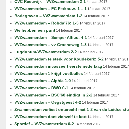
CVC Reeuwijk – VVZwammerdam 2-1
4 maart 2017
VVZwammerdam – FC Perkouw: 1 – 1
13 maart 2017
Bodegraven – VVZwammerdam 1-2
14 februari 2017
VVZwammerdam – Rohda’76: 1-3
14 februari 2017
We hebben een punt
14 februari 2017
VVZwammerdam – Semper Altius: 4-1
14 februari 2017
VVZwammerdam – vv Groeneweg 1-3
14 februari 2017
Lugdunum-VVZwammerdam 2-2
14 februari 2017
VVZwammerdam te sterk voor Koudekerk: 5-2
14 februari 201
VVZwammerdam incasseert eerste nederlaag
14 februari 2017
VVZwammerdam 1 krijgt voetballes
14 februari 2017
VVZwammerdam – Alphia 1-0
14 februari 2017
VVZwammerdam – DWO 0-1
14 februari 2017
VVZwammerdam – BSC’68 eindigt in 2-2
14 februari 2017
VVZwammerdam – Oegstgeest 4-2
14 februari 2017
Zwammerdam verliest onterecht met 1-2 van de Leidse st
VVZwammerdam doet zichzelf te kort
14 februari 2017
Sportief – VVZwammerdam 0-2
14 februari 2017