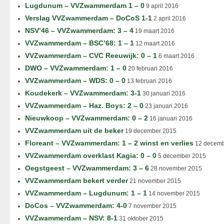
Lugdunum – VVZwammerdam 1 – 0
9 april 2016
Verslag VVZwammerdam – DoCoS 1-1
2 april 2016
NSV’46 – VVZwammerdam: 3 – 4
19 maart 2016
VVZwammerdam – BSC’68: 1 – 1
12 maart 2016
VVZwammerdam – CVC Reeuwijk: 0 – 1
6 maart 2016
DWO – VVZwammerdam: 1 – 0
20 februari 2016
VVZwammerdam – WDS: 0 – 0
13 februari 2016
Koudekerk – VVZwammerdam: 3-1
30 januari 2016
VVZwammerdam – Haz. Boys: 2 – 0
23 januari 2016
Nieuwkoop – VVZwammerdam: 0 – 2
16 januari 2016
VVZwammerdam uit de beker
19 december 2015
Floreant – VVZwammerdam: 1 – 2 winst en verlies
12 decemb
VVZwammerdam overklast Kagia: 0 – 0
5 december 2015
Oegstgeest – VVZwammerdam: 3 – 6
28 november 2015
VVZwammerdam bekert verder
21 november 2015
VVZwammerdam – Lugdunum: 1 – 1
14 november 2015
DoCos – VVZwammerdam: 4-0
7 november 2015
VVZwammerdam – NSV: 8-1
31 oktober 2015