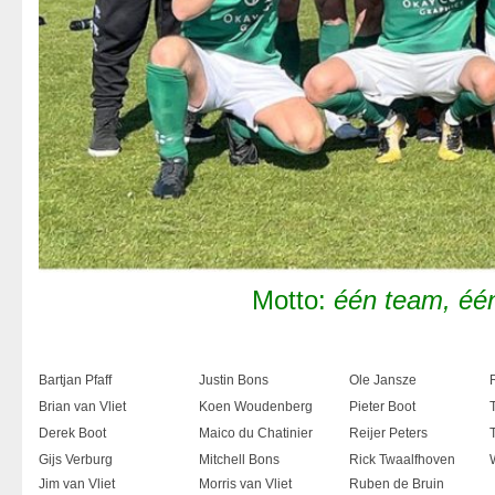
Motto:
één team, éé
Bartjan Pfaff
Justin Bons
Ole Jansze
Brian van Vliet
Koen Woudenberg
Pieter Boot
Derek Boot
Maico du Chatinier
Reijer Peters
Gijs Verburg
Mitchell Bons
Rick Twaalfhoven
Jim van Vliet
Morris van Vliet
Ruben de Bruin