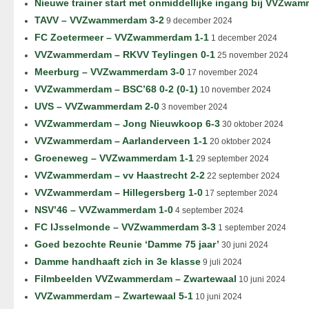
Nieuwe trainer start met onmiddellijke ingang bij VVZwa
TAVV – VVZwammerdam 3-2
9 december 2024
FC Zoetermeer – VVZwammerdam 1-1
1 december 2024
VVZwammerdam – RKVV Teylingen 0-1
25 november 2024
Meerburg – VVZwammerdam 3-0
17 november 2024
VVZwammerdam – BSC’68 0-2 (0-1)
10 november 2024
UVS – VVZwammerdam 2-0
3 november 2024
VVZwammerdam – Jong Nieuwkoop 6-3
30 oktober 2024
VVZwammerdam – Aarlanderveen 1-1
20 oktober 2024
Groeneweg – VVZwammerdam 1-1
29 september 2024
VVZwammerdam – vv Haastrecht 2-2
22 september 2024
VVZwammerdam – Hillegersberg 1-0
17 september 2024
NSV’46 – VVZwammerdam 1-0
4 september 2024
FC IJsselmonde – VVZwammerdam 3-3
1 september 2024
Goed bezochte Reunie ‘Damme 75 jaar’
30 juni 2024
Damme handhaaft zich in 3e klasse
9 juli 2024
Filmbeelden VVZwammerdam – Zwartewaal
10 juni 2024
VVZwammerdam – Zwartewaal 5-1
10 juni 2024