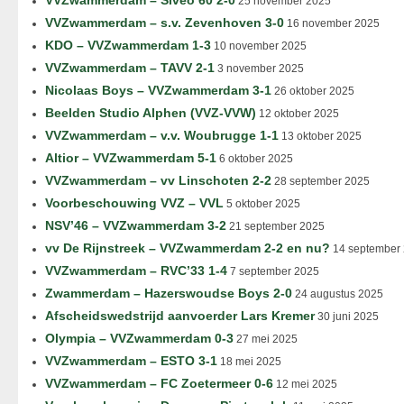
VVZwammerdam – Siveo’60 2-0
25 november 2025
VVZwammerdam – s.v. Zevenhoven 3-0
16 november 2025
KDO – VVZwammerdam 1-3
10 november 2025
VVZwammerdam – TAVV 2-1
3 november 2025
Nicolaas Boys – VVZwammerdam 3-1
26 oktober 2025
Beelden Studio Alphen (VVZ-VVW)
12 oktober 2025
VVZwammerdam – v.v. Woubrugge 1-1
13 oktober 2025
Altior – VVZwammerdam 5-1
6 oktober 2025
VVZwammerdam – vv Linschoten 2-2
28 september 2025
Voorbeschouwing VVZ – VVL
5 oktober 2025
NSV’46 – VVZwammerdam 3-2
21 september 2025
vv De Rijnstreek – VVZwammerdam 2-2 en nu?
14 september
VVZwammerdam – RVC’33 1-4
7 september 2025
Zwammerdam – Hazerswoudse Boys 2-0
24 augustus 2025
Afscheidswedstrijd aanvoerder Lars Kremer
30 juni 2025
Olympia – VVZwammerdam 0-3
27 mei 2025
VVZwammerdam – ESTO 3-1
18 mei 2025
VVZwammerdam – FC Zoetermeer 0-6
12 mei 2025