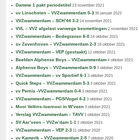
Damme 1 pakt periodetitel
23 november 2021
vv Linschoten – VVZwammerdam 0-3
30 januari 2022
VVZwammerdam – SCH’44 3-2
14 november 2021
VVL – VVZ afgelast vanwege besmettingen
2 november 2021
VVZwammerdam – Bodegraven 6-0
24 oktober 2021
sv Zevenhoven – VVZwammerdam 2-3
18 oktober 2021
VVZwammerdam – VEP (gestaakt)
12 oktober 2021
Beelden Alphense Boys – VVZwammerdam
4 oktober 2021
Alphense Boys – VVZwammerdam 0-9
3 oktober 2021
VVZwammerdam – vv Sportief 6-1
3 oktober 2021
Quick Steps – VVZwammerdam 5-3
3 oktober 2021
vv Pernis -VVZwammerdam 0-4
3 oktober 2021
VVZwammerdam – PGS/Vogel 4-2
3 oktober 2021
Mooi Veltins-toernooi in W’veen
3 oktober 2021
Verslag VVZwammerdam – TAVV
3 oktober 2021
SV Aar’veen – VVZw’dam 1-1
3 oktober 2021
VVZwammerdam – VEP 2-3
11 oktober 2020
vv Kamerik – VVZwammerdam 2-5
7 oktober 2020