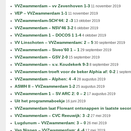
VVZwammerdam – vv Zevenhoven 1-3
11 november 2019
VEP – VVZwammerdam 1-1
11 november 2019
VVZwammerdam-SCH’44: 2 -3
13 oktober 2019
VVZwammerdam – NSV’46 3-2
6 oktober 2019
VVZwammerdam 1 – DOCOS 1 1-4
4 oktober 2019
VV Linschoten – VVZwammerdam: 2 – 5
30 september 2019
VVZwammerdam – Siveo’60 1 – 1
29 september 2019
VVZwammerdam – GSV 2-0
15 september 2019
VVZwammerdam – v.v. Koudekerk 9-3
8 september 2019
VVZwammerdam troeft voor de beker Alphia af: 0-2
1 septem
VVZwammerdam – Alphen: 4 -4
28 augustus 2019
ASWH II – VVZwammerdam 1-2
25 augustus 2019
VVZwammerdam 1 – SV ARC 2: 0 – 2
17 augustus 2019
Uit het programmaboekje
16 juni 2019
VVZwammerdam laat Floreant ontsnappen in laatste seco
VVZwammerdam – CVC Reeuwijk: 3 -2
27 mei 2019
Lugdunum – VVZwammerdam: 3 – 0
26 mei 2019
Van Nispen – VVZwammerdam: 4 -4
12 mei 2019