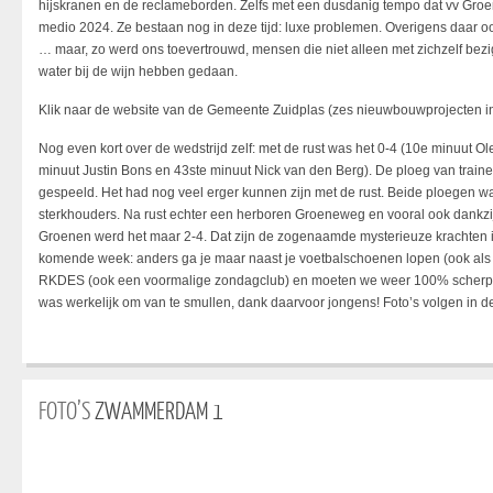
hijskranen en de reclameborden. Zelfs met een dusdanig tempo dat vv Gro
medio 2024. Ze bestaan nog in deze tijd: luxe problemen. Overigens daar 
… maar, zo werd ons toevertrouwd, mensen die niet alleen met zichzelf bez
water bij de wijn hebben gedaan.
Klik naar de website van de Gemeente Zuidplas (zes nieuwbouwprojecten 
Nog even kort over de wedstrijd zelf: met de rust was het 0-4 (10e minuut
minuut Justin Bons en 43ste minuut Nick van den Berg). De ploeg van train
gespeeld. Het had nog veel erger kunnen zijn met de rust. Beide ploegen 
sterkhouders. Na rust echter een herboren Groeneweg en vooral ook dank
Groenen werd het maar 2-4. Dat zijn de zogenaamde mysterieuze krachten i
komende week: anders ga je maar naast je voetbalschoenen lopen (ook al
RKDES (ook een voormalige zondagclub) en moeten we weer 100% scherp zijn
was werkelijk om van te smullen, dank daarvoor jongens! Foto’s volgen in 
FOTO’S
ZWAMMERDAM 1