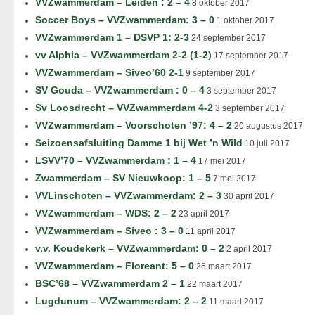
VVZwammerdam – Leiden : 2 – 4
8 oktober 2017
Soccer Boys – VVZwammerdam: 3 – 0
1 oktober 2017
VVZwammerdam 1 – DSVP 1: 2-3
24 september 2017
vv Alphia – VVZwammerdam 2-2 (1-2)
17 september 2017
VVZwammerdam – Siveo’60 2-1
9 september 2017
SV Gouda – VVZwammerdam : 0 – 4
3 september 2017
Sv Loosdrecht – VVZwammerdam 4-2
3 september 2017
VVZwammerdam – Voorschoten ’97: 4 – 2
20 augustus 2017
Seizoensafsluiting Damme 1 bij Wet ’n Wild
10 juli 2017
LSVV’70 – VVZwammerdam : 1 – 4
17 mei 2017
Zwammerdam – SV Nieuwkoop: 1 – 5
7 mei 2017
VVLinschoten – VVZwammerdam: 2 – 3
30 april 2017
VVZwammerdam – WDS: 2 – 2
23 april 2017
VVZwammerdam – Siveo : 3 – 0
11 april 2017
v.v. Koudekerk – VVZwammerdam: 0 – 2
2 april 2017
VVZwammerdam – Floreant: 5 – 0
26 maart 2017
BSC’68 – VVZwammerdam 2 – 1
22 maart 2017
Lugdunum – VVZwammerdam: 2 – 2
11 maart 2017