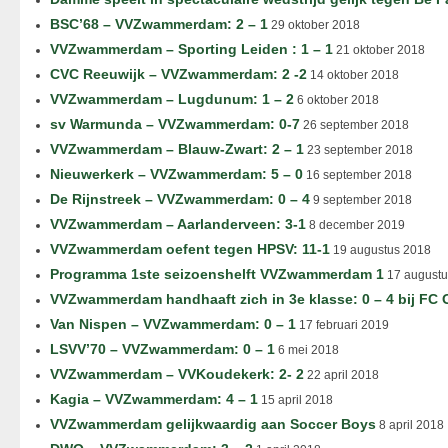
BSC’68 – VVZwammerdam: 2 – 1
29 oktober 2018
VVZwammerdam – Sporting Leiden : 1 – 1
21 oktober 2018
CVC Reeuwijk – VVZwammerdam: 2 -2
14 oktober 2018
VVZwammerdam – Lugdunum: 1 – 2
6 oktober 2018
sv Warmunda – VVZwammerdam: 0-7
26 september 2018
VVZwammerdam – Blauw-Zwart: 2 – 1
23 september 2018
Nieuwerkerk – VVZwammerdam: 5 – 0
16 september 2018
De Rijnstreek – VVZwammerdam: 0 – 4
9 september 2018
VVZwammerdam – Aarlanderveen: 3-1
8 december 2019
VVZwammerdam oefent tegen HPSV: 11-1
19 augustus 2018
Programma 1ste seizoenshelft VVZwammerdam 1
17 augustu
VVZwammerdam handhaaft zich in 3e klasse: 0 – 4 bij FC
Van Nispen – VVZwammerdam: 0 – 1
17 februari 2019
LSVV’70 – VVZwammerdam: 0 – 1
6 mei 2018
VVZwammerdam – VVKoudekerk: 2- 2
22 april 2018
Kagia – VVZwammerdam: 4 – 1
15 april 2018
VVZwammerdam gelijkwaardig aan Soccer Boys
8 april 2018