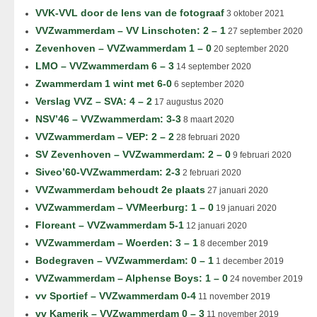
VVK-VVL door de lens van de fotograaf
3 oktober 2021
VVZwammerdam – VV Linschoten: 2 – 1
27 september 2020
Zevenhoven – VVZwammerdam 1 – 0
20 september 2020
LMO – VVZwammerdam 6 – 3
14 september 2020
Zwammerdam 1 wint met 6-0
6 september 2020
Verslag VVZ – SVA: 4 – 2
17 augustus 2020
NSV’46 – VVZwammerdam: 3-3
8 maart 2020
VVZwammerdam – VEP: 2 – 2
28 februari 2020
SV Zevenhoven – VVZwammerdam: 2 – 0
9 februari 2020
Siveo’60-VVZwammerdam: 2-3
2 februari 2020
VVZwammerdam behoudt 2e plaats
27 januari 2020
VVZwammerdam – VVMeerburg: 1 – 0
19 januari 2020
Floreant – VVZwammerdam 5-1
12 januari 2020
VVZwammerdam – Woerden: 3 – 1
8 december 2019
Bodegraven – VVZwammerdam: 0 – 1
1 december 2019
VVZwammerdam – Alphense Boys: 1 – 0
24 november 2019
vv Sportief – VVZwammerdam 0-4
11 november 2019
vv Kamerik – VVZwammerdam 0 – 3
11 november 2019