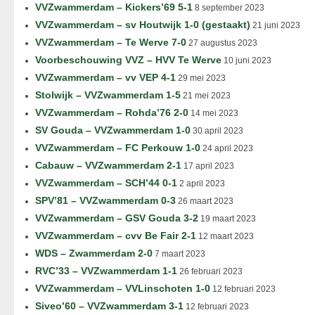
VVZwammerdam – Kickers’69 5-1
8 september 2023
VVZwammerdam – sv Houtwijk 1-0 (gestaakt)
21 juni 2023
VVZwammerdam – Te Werve 7-0
27 augustus 2023
Voorbeschouwing VVZ – HVV Te Werve
10 juni 2023
VVZwammerdam – vv VEP 4-1
29 mei 2023
Stolwijk – VVZwammerdam 1-5
21 mei 2023
VVZwammerdam – Rohda’76 2-0
14 mei 2023
SV Gouda – VVZwammerdam 1-0
30 april 2023
VVZwammerdam – FC Perkouw 1-0
24 april 2023
Cabauw – VVZwammerdam 2-1
17 april 2023
VVZwammerdam – SCH’44 0-1
2 april 2023
SPV’81 – VVZwammerdam 0-3
26 maart 2023
VVZwammerdam – GSV Gouda 3-2
19 maart 2023
VVZwammerdam – cvv Be Fair 2-1
12 maart 2023
WDS – Zwammerdam 2-0
7 maart 2023
RVC’33 – VVZwammerdam 1-1
26 februari 2023
VVZwammerdam – VVLinschoten 1-0
12 februari 2023
Siveo’60 – VVZwammerdam 3-1
12 februari 2023