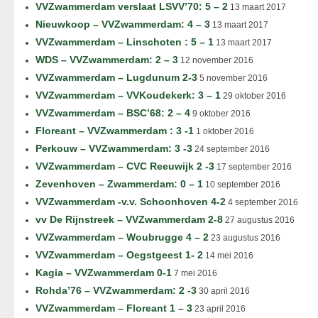
VVZwammerdam verslaat LSVV’70: 5 – 2
13 maart 2017
Nieuwkoop – VVZwammerdam: 4 – 3
13 maart 2017
VVZwammerdam – Linschoten : 5 – 1
13 maart 2017
WDS – VVZwammerdam: 2 – 3
12 november 2016
VVZwammerdam – Lugdunum 2-3
5 november 2016
VVZwammerdam – VVKoudekerk: 3 – 1
29 oktober 2016
VVZwammerdam – BSC’68: 2 – 4
9 oktober 2016
Floreant – VVZwammerdam : 3 -1
1 oktober 2016
Perkouw – VVZwammerdam: 3 -3
24 september 2016
VVZwammerdam – CVC Reeuwijk 2 -3
17 september 2016
Zevenhoven – Zwammerdam: 0 – 1
10 september 2016
VVZwammerdam -v.v. Schoonhoven 4-2
4 september 2016
vv De Rijnstreek – VVZwammerdam 2-8
27 augustus 2016
VVZwammerdam – Woubrugge 4 – 2
23 augustus 2016
VVZwammerdam – Oegstgeest 1- 2
14 mei 2016
Kagia – VVZwammerdam 0-1
7 mei 2016
Rohda’76 – VVZwammerdam: 2 -3
30 april 2016
VVZwammerdam – Floreant 1 – 3
23 april 2016