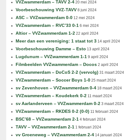
VVZwammerdam – TAVV 2-4
20 mei 2024
Voorbeschouwing VVZ-TAVV
8 juni 2024
ASC – VVZwammerdam 0-0
12 mei 2024
VVZwammerdam – RVC’33 0-1
6 mei 2024
Altior – VVZwammerdam 1-2
22 april 2024
Meer dan een vereniging: 1 staat tot 3
14 april 2024
Voorbeschouwing Damme – Esto
13 april 2024
Lugdunum – VVZwammerdam 1-1
9 april 2024
Filmbeelden VVZwammerdam – Docos
2 april 2024
VVZwammerdam – DoCoS 2-2 (vervolg)
31 maart 2024
VVZwammerdam – Soccer Boys 1-0
25 maart 2024
sv Zevenhoven – VVZwammerdam 0-4
18 maart 2024
VVZwammerdam – Koudekerk 0-2
11 maart 2024
sv Aarlanderveen – VVZwammerdam 0-2
3 maart 2024
VVZwammerdam – RKDES 0-2 (0-0)
11 februari 2024
BSC’68 – VVZwammerdam 2-1
4 februari 2024
TAVV – VVZwammerdam 2-1
1 februari 2024
vv Groeneweg – VVZwammerdam 2-4
14 januari 2024