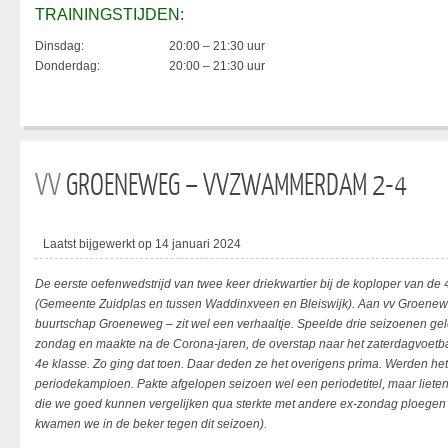
TRAININGSTIJDEN:
Dinsdag:
20:00 – 21:30 uur
Donderdag:
20:00 – 21:30 uur
VV
GROENEWEG – VVZWAMMERDAM 2-4
Laatst bijgewerkt op 14 januari 2024
De eerste oefenwedstrijd van twee keer driekwartier bij de koploper van 
(Gemeente Zuidplas en tussen Waddinxveen en Bleiswijk). Aan vv Groenew
buurtschap Groeneweg – zit wel een verhaaltje. Speelde drie seizoenen ge
zondag en maakte na de Corona-jaren, de overstap naar het zaterdagvoetb
4e klasse. Zo ging dat toen. Daar deden ze het overigens prima. Werden he
periodekampioen. Pakte afgelopen seizoen wel een periodetitel, maar lieten 
die we goed kunnen vergelijken qua sterkte met andere ex-zondag ploegen
kwamen we in de beker tegen dit seizoen).