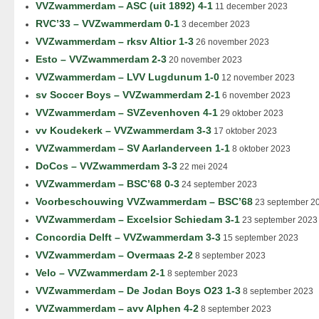
VVZwammerdam – ASC (uit 1892) 4-1
11 december 2023
RVC’33 – VVZwammerdam 0-1
3 december 2023
VVZwammerdam – rksv Altior 1-3
26 november 2023
Esto – VVZwammerdam 2-3
20 november 2023
VVZwammerdam – LVV Lugdunum 1-0
12 november 2023
sv Soccer Boys – VVZwammerdam 2-1
6 november 2023
VVZwammerdam – SVZevenhoven 4-1
29 oktober 2023
vv Koudekerk – VVZwammerdam 3-3
17 oktober 2023
VVZwammerdam – SV Aarlanderveen 1-1
8 oktober 2023
DoCos – VVZwammerdam 3-3
22 mei 2024
VVZwammerdam – BSC’68 0-3
24 september 2023
Voorbeschouwing VVZwammerdam – BSC’68
23 september 2
VVZwammerdam – Excelsior Schiedam 3-1
23 september 2023
Concordia Delft – VVZwammerdam 3-3
15 september 2023
VVZwammerdam – Overmaas 2-2
8 september 2023
Velo – VVZwammerdam 2-1
8 september 2023
VVZwammerdam – De Jodan Boys O23 1-3
8 september 2023
VVZwammerdam – avv Alphen 4-2
8 september 2023