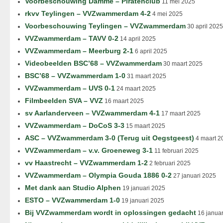
Voorbeschouwing Damme – Piratenclub
11 mei 2025
rkvv Teylingen – VVZwammerdam 4-2
4 mei 2025
Voorbeschouwing Teylingen – VVZwammerdam
30 april 2025
VVZwammerdam – TAVV 0-2
14 april 2025
VVZwammerdam – Meerburg 2-1
6 april 2025
Videobeelden BSC’68 – VVZwammerdam
30 maart 2025
BSC’68 – VVZwammerdam 1-0
31 maart 2025
VVZwammerdam – UVS 0-1
24 maart 2025
Filmbeelden SVA – VVZ
16 maart 2025
sv Aarlanderveen – VVZwammerdam 4-1
17 maart 2025
VVZwammerdam – DoCoS 3-3
15 maart 2025
ASC – VVZwammerdam 3-0 (Terug uit Oegstgeest)
4 maart 2
VVZwammerdam – v.v. Groeneweg 3-1
11 februari 2025
vv Haastrecht – VVZwammerdam 1-2
2 februari 2025
VVZwammerdam – Olympia Gouda 1886 0-2
27 januari 2025
Met dank aan Studio Alphen
19 januari 2025
ESTO – VVZwammerdam 1-0
19 januari 2025
Bij VVZwammerdam wordt in oplossingen gedacht
16 januar