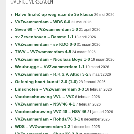
OVERIGE
VERSLAGEN
Halve finale: op weg naar de 3e klasse
26 mei 2026
VVZwammerdam – WDS 0-0
22 mei 2026
Siveo’60 – VVZwammerdam 1-0
21 april 2026
sv Zevenhoven – Damme 1-1
13 april 2026
VVZwammerdam – sv KDO 0-0
31 maart 2026
TAVV – VVZwammerdam 4-5
24 maart 2026
VVZwammerdam – Nicolaas Boys 1-0
19 maart 2026
Woubrugge – VVZwammerdam 1-1
19 maart 2026
VVZwammerdam – R.K.S.V. Altior 3-2
8 maart 2026
Oefening baart kunst! 2-0 (1-0)
28 februari 2026
Linschoten – VVZwammerdam 3-3
16 februari 2026
Voorbeschouwing VVL – VVZ
6 februari 2026
VVZwammerdam – NSV’46 4-1
7 februari 2026
Voorbeschouwing VVZ’48 – NSV’46
31 januari 2026
VVZwammerdam – Rohda’76 3-1
8 december 2025
WDS – VVZwammerdam 1-2
1 december 2025