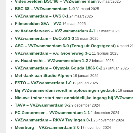
Videobeelden BSC’68 – VVZwammerdam
30 maart 2025
BSC’68 – VVZwammerdam 1-0
31 maart 2025
VVZwammerdam – UVS 0-1
24 maart 2025
Filmbeelden SVA – VVZ
16 maart 2025
sv Aarlanderveen – VVZwammerdam 4-1
17 maart 2025
VVZwammerdam – DoCoS 3-3
15 maart 2025
ASC – VVZwammerdam 3-0 (Terug uit Oegstgeest)
4 maart 2
VVZwammerdam – v.v. Groeneweg 3-1
11 februari 2025
vv Haastrecht – VVZwammerdam 1-2
2 februari 2025
VVZwammerdam – Olympia Gouda 1886 0-2
27 januari 2025
Met dank aan Studio Alphen
19 januari 2025
ESTO – VVZwammerdam 1-0
19 januari 2025
Bij VVZwammerdam wordt in oplossingen gedacht
16 januar
Nieuwe trainer start met onmiddellijke ingang bij VVZwa
TAVV – VVZwammerdam 3-2
9 december 2024
FC Zoetermeer – VVZwammerdam 1-1
1 december 2024
VVZwammerdam – RKVV Teylingen 0-1
25 november 2024
Meerburg – VVZwammerdam 3-0
17 november 2024