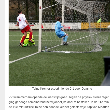
Toine Kremer scoort hier de 0-1 voor Damme
VVZwammerdam opende de wedstrijd goed. Tegen de physiek sterke tegens
ging gepoogd combinerend het vijandelijke doel te bestoken. In de 11e minu
de 19e minuut tikte Toine een door de keeper geloste vrije trap van Maarten