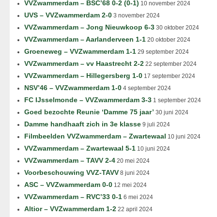
VVZwammerdam – BSC’68 0-2 (0-1)
10 november 2024
UVS – VVZwammerdam 2-0
3 november 2024
VVZwammerdam – Jong Nieuwkoop 6-3
30 oktober 2024
VVZwammerdam – Aarlanderveen 1-1
20 oktober 2024
Groeneweg – VVZwammerdam 1-1
29 september 2024
VVZwammerdam – vv Haastrecht 2-2
22 september 2024
VVZwammerdam – Hillegersberg 1-0
17 september 2024
NSV’46 – VVZwammerdam 1-0
4 september 2024
FC IJsselmonde – VVZwammerdam 3-3
1 september 2024
Goed bezochte Reunie ‘Damme 75 jaar’
30 juni 2024
Damme handhaaft zich in 3e klasse
9 juli 2024
Filmbeelden VVZwammerdam – Zwartewaal
10 juni 2024
VVZwammerdam – Zwartewaal 5-1
10 juni 2024
VVZwammerdam – TAVV 2-4
20 mei 2024
Voorbeschouwing VVZ-TAVV
8 juni 2024
ASC – VVZwammerdam 0-0
12 mei 2024
VVZwammerdam – RVC’33 0-1
6 mei 2024
Altior – VVZwammerdam 1-2
22 april 2024