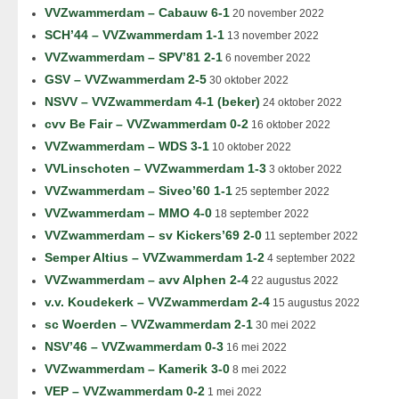
VVZwammerdam – Cabauw 6-1
20 november 2022
SCH’44 – VVZwammerdam 1-1
13 november 2022
VVZwammerdam – SPV’81 2-1
6 november 2022
GSV – VVZwammerdam 2-5
30 oktober 2022
NSVV – VVZwammerdam 4-1 (beker)
24 oktober 2022
cvv Be Fair – VVZwammerdam 0-2
16 oktober 2022
VVZwammerdam – WDS 3-1
10 oktober 2022
VVLinschoten – VVZwammerdam 1-3
3 oktober 2022
VVZwammerdam – Siveo’60 1-1
25 september 2022
VVZwammerdam – MMO 4-0
18 september 2022
VVZwammerdam – sv Kickers’69 2-0
11 september 2022
Semper Altius – VVZwammerdam 1-2
4 september 2022
VVZwammerdam – avv Alphen 2-4
22 augustus 2022
v.v. Koudekerk – VVZwammerdam 2-4
15 augustus 2022
sc Woerden – VVZwammerdam 2-1
30 mei 2022
NSV’46 – VVZwammerdam 0-3
16 mei 2022
VVZwammerdam – Kamerik 3-0
8 mei 2022
VEP – VVZwammerdam 0-2
1 mei 2022