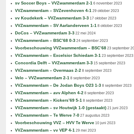
sv Soccer Boys – VVZwammerdam 2-1
6 november 2023
VVZwammerdam – SVZevenhoven 4-1
29 oktober 2023
vv Koudekerk – VVZwammerdam 3-3
17 oktober 2023
VVZwammerdam – SV Aarlanderveen 1-1
8 oktober 2023
DoCos – VVZwammerdam 3-3
22 mei 2024
VVZwammerdam – BSC’68 0-3
24 september 2023
Voorbeschouwing VVZwammerdam – BSC’68
23 september 2
VVZwammerdam – Excelsior Schiedam 3-1
23 september 2023
Concordia Delft – VVZwammerdam 3-3
15 september 2023
VVZwammerdam – Overmaas 2-2
8 september 2023
Velo – VVZwammerdam 2-1
8 september 2023
VVZwammerdam – De Jodan Boys O23 1-3
8 september 2023
VVZwammerdam – avv Alphen 4-2
8 september 2023
VVZwammerdam – Kickers’69 5-1
8 september 2023
VVZwammerdam – sv Houtwijk 1-0 (gestaakt)
21 juni 2023
VVZwammerdam – Te Werve 7-0
27 augustus 2023
Voorbeschouwing VVZ – HVV Te Werve
10 juni 2023
VVZwammerdam – vv VEP 4-1
29 mei 2023