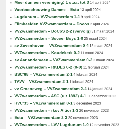
Meer dan een vereniging: 1 staat tot 3
14 april 2024
Voorbeschouwing Damme – Esto
13 april 2024
Lugdunum – VVZwammerdam 1-1
9 april 2024
Filmbeelden VVZwammerdam – Docos
2 april 2024
VVZwammerdam – DoCoS 2-2 (vervolg)
31 maart 2024
VVZwammerdam – Soccer Boys 1-0
25 maart 2024
sv Zevenhoven – VVZwammerdam 0-4
18 maart 2024
VVZwammerdam – Koudekerk 0-2
11 maart 2024
sv Aarlanderveen – VVZwammerdam 0-2
3 maart 2024
VVZwammerdam – RKDES 0-2 (0-0)
11 februari 2024
BSC’68 – VVZwammerdam 2-1
4 februari 2024
TAVV – VVZwammerdam 2-1
1 februari 2024
vv Groeneweg – VVZwammerdam 2-4
14 januari 2024
VVZwammerdam – ASC (uit 1892) 4-1
11 december 2023
RVC’33 – VVZwammerdam 0-1
3 december 2023
VVZwammerdam – rksv Altior 1-3
26 november 2023
Esto – VVZwammerdam 2-3
20 november 2023
VVZwammerdam – LVV Lugdunum 1-0
12 november 2023