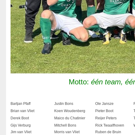
Motto:
één team, éé
Bartjan Pfaff
Justin Bons
Ole Jansze
Brian van Vliet
Koen Woudenberg
Pieter Boot
Derek Boot
Maico du Chatinier
Reijer Peters
Gijs Verburg
Mitchell Bons
Rick Twaalfhoven
Jim van Vliet
Morris van Vliet
Ruben de Bruin