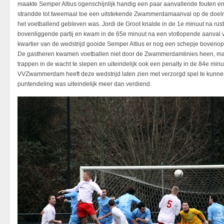
maakte Semper Altius ogenschijnlijk handig een paar aanvallende fouten en 
strandde tot tweemaal toe een uitstekende Zwammerdamaanval op de doe
het voetballend gebleven was. Jordi de Groot knalde in de 1e minuut na r
bovenliggende partij en kwam in de 65e minuut na een vlotlopende aanval v
kwartier van de wedstrijd gooide Semper Altius er nog een schepje boveno
De gastheren kwamen voetballen niet door de Zwammerdamlinies heen, maar
trappen in de wacht te slepen en uiteindelijk ook een penalty in de 84e minu
VVZwammerdam heeft deze wedstrijd laten zien met verzorgd spel te kunnen 
puntendeling was uiteindelijk meer dan verdiend.