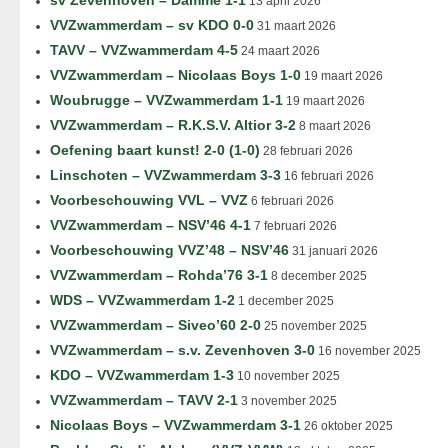
sv Zevenhoven – Damme 1-1
13 april 2026
VVZwammerdam – sv KDO 0-0
31 maart 2026
TAVV – VVZwammerdam 4-5
24 maart 2026
VVZwammerdam – Nicolaas Boys 1-0
19 maart 2026
Woubrugge – VVZwammerdam 1-1
19 maart 2026
VVZwammerdam – R.K.S.V. Altior 3-2
8 maart 2026
Oefening baart kunst! 2-0 (1-0)
28 februari 2026
Linschoten – VVZwammerdam 3-3
16 februari 2026
Voorbeschouwing VVL – VVZ
6 februari 2026
VVZwammerdam – NSV’46 4-1
7 februari 2026
Voorbeschouwing VVZ’48 – NSV’46
31 januari 2026
VVZwammerdam – Rohda’76 3-1
8 december 2025
WDS – VVZwammerdam 1-2
1 december 2025
VVZwammerdam – Siveo’60 2-0
25 november 2025
VVZwammerdam – s.v. Zevenhoven 3-0
16 november 2025
KDO – VVZwammerdam 1-3
10 november 2025
VVZwammerdam – TAVV 2-1
3 november 2025
Nicolaas Boys – VVZwammerdam 3-1
26 oktober 2025