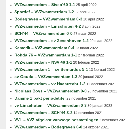
VVZwammerdam – Siveo’60 1-1
25 april 2022
Sportief – VVZwammerdam 1-2
17 april 2022
Bodegraven – VVZwammerdam 0-3
10 april 2022
VVZwammerdam – Linschoten 4-2
3 april 2022
SCH’44 – VVZwammerdam 0-0
27 maart 2022
VVZwammerdam – sv Zevenhoven 1-2
20 maart 2022
Kamerik – VVZwammerdam 0-4
13 maart 2022
Rohda’76 – VVZwammerdam 1-1
27 februari 2022
VVZwammerdam – NSV’46 1-1
20 februari 2022
VVZwammerdam 1 – sv Bernardus 5-1
13 februari 2022
sv Gouda – VVZwammerdam 1-3
30 januari 2022
VVZwammerdam – vv Haastrecht 1-2
12 december 2021
Nicolaas Boys – VVZwammerdam 0-0
28 november 2021
Damme 1 pakt periodetitel
23 november 2021
vv Linschoten – VVZwammerdam 0-3
30 januari 2022
VVZwammerdam – SCH’44 3-2
14 november 2021
VVL – VVZ afgelast vanwege besmettingen
2 november 2021
VVZwammerdam – Bodegraven 6-0
24 oktober 2021