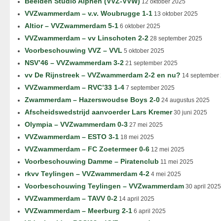
Beelden Studio Alphen (VVZ-VVW)
12 oktober 2025
VVZwammerdam – v.v. Woubrugge 1-1
13 oktober 2025
Altior – VVZwammerdam 5-1
6 oktober 2025
VVZwammerdam – vv Linschoten 2-2
28 september 2025
Voorbeschouwing VVZ – VVL
5 oktober 2025
NSV’46 – VVZwammerdam 3-2
21 september 2025
vv De Rijnstreek – VVZwammerdam 2-2 en nu?
14 september
VVZwammerdam – RVC’33 1-4
7 september 2025
Zwammerdam – Hazerswoudse Boys 2-0
24 augustus 2025
Afscheidswedstrijd aanvoerder Lars Kremer
30 juni 2025
Olympia – VVZwammerdam 0-3
27 mei 2025
VVZwammerdam – ESTO 3-1
18 mei 2025
VVZwammerdam – FC Zoetermeer 0-6
12 mei 2025
Voorbeschouwing Damme – Piratenclub
11 mei 2025
rkvv Teylingen – VVZwammerdam 4-2
4 mei 2025
Voorbeschouwing Teylingen – VVZwammerdam
30 april 2025
VVZwammerdam – TAVV 0-2
14 april 2025
VVZwammerdam – Meerburg 2-1
6 april 2025