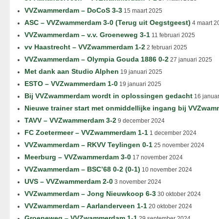
VVZwammerdam – DoCoS 3-3
15 maart 2025
ASC – VVZwammerdam 3-0 (Terug uit Oegstgeest)
4 maart 2
VVZwammerdam – v.v. Groeneweg 3-1
11 februari 2025
vv Haastrecht – VVZwammerdam 1-2
2 februari 2025
VVZwammerdam – Olympia Gouda 1886 0-2
27 januari 2025
Met dank aan Studio Alphen
19 januari 2025
ESTO – VVZwammerdam 1-0
19 januari 2025
Bij VVZwammerdam wordt in oplossingen gedacht
16 januar
Nieuwe trainer start met onmiddellijke ingang bij VVZwa
TAVV – VVZwammerdam 3-2
9 december 2024
FC Zoetermeer – VVZwammerdam 1-1
1 december 2024
VVZwammerdam – RKVV Teylingen 0-1
25 november 2024
Meerburg – VVZwammerdam 3-0
17 november 2024
VVZwammerdam – BSC’68 0-2 (0-1)
10 november 2024
UVS – VVZwammerdam 2-0
3 november 2024
VVZwammerdam – Jong Nieuwkoop 6-3
30 oktober 2024
VVZwammerdam – Aarlanderveen 1-1
20 oktober 2024
Groeneweg – VVZwammerdam 1-1
29 september 2024