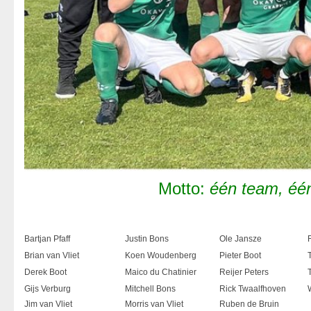
Motto:
één team, éé
Bartjan Pfaff
Justin Bons
Ole Jansze
Brian van Vliet
Koen Woudenberg
Pieter Boot
Derek Boot
Maico du Chatinier
Reijer Peters
Gijs Verburg
Mitchell Bons
Rick Twaalfhoven
Jim van Vliet
Morris van Vliet
Ruben de Bruin