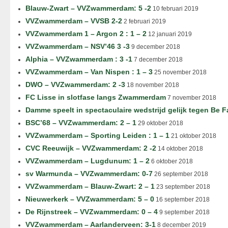
Blauw-Zwart – VVZwammerdam: 5 -2
10 februari 2019
VVZwammerdam – VVSB 2-2
2 februari 2019
VVZwammerdam 1 – Argon 2 : 1 – 2
12 januari 2019
VVZwammerdam – NSV’46 3 -3
9 december 2018
Alphia – VVZwammerdam : 3 -1
7 december 2018
VVZwammerdam – Van Nispen : 1 – 3
25 november 2018
DWO – VVZwammerdam: 2 -3
18 november 2018
FC Lisse in slotfase langs Zwammerdam
7 november 2018
Damme speelt in spectaculaire wedstrijd gelijk tegen Be F
BSC’68 – VVZwammerdam: 2 – 1
29 oktober 2018
VVZwammerdam – Sporting Leiden : 1 – 1
21 oktober 2018
CVC Reeuwijk – VVZwammerdam: 2 -2
14 oktober 2018
VVZwammerdam – Lugdunum: 1 – 2
6 oktober 2018
sv Warmunda – VVZwammerdam: 0-7
26 september 2018
VVZwammerdam – Blauw-Zwart: 2 – 1
23 september 2018
Nieuwerkerk – VVZwammerdam: 5 – 0
16 september 2018
De Rijnstreek – VVZwammerdam: 0 – 4
9 september 2018
VVZwammerdam – Aarlanderveen: 3-1
8 december 2019