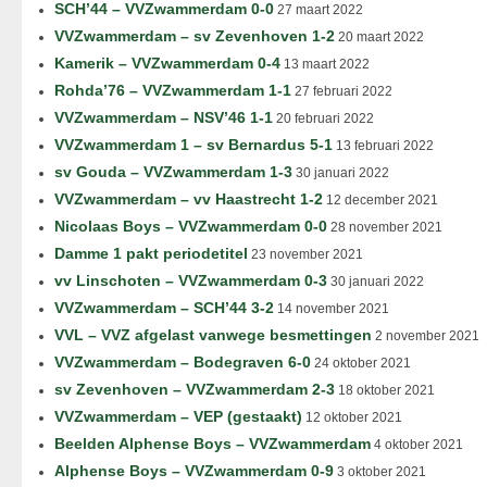
SCH’44 – VVZwammerdam 0-0
27 maart 2022
VVZwammerdam – sv Zevenhoven 1-2
20 maart 2022
Kamerik – VVZwammerdam 0-4
13 maart 2022
Rohda’76 – VVZwammerdam 1-1
27 februari 2022
VVZwammerdam – NSV’46 1-1
20 februari 2022
VVZwammerdam 1 – sv Bernardus 5-1
13 februari 2022
sv Gouda – VVZwammerdam 1-3
30 januari 2022
VVZwammerdam – vv Haastrecht 1-2
12 december 2021
Nicolaas Boys – VVZwammerdam 0-0
28 november 2021
Damme 1 pakt periodetitel
23 november 2021
vv Linschoten – VVZwammerdam 0-3
30 januari 2022
VVZwammerdam – SCH’44 3-2
14 november 2021
VVL – VVZ afgelast vanwege besmettingen
2 november 2021
VVZwammerdam – Bodegraven 6-0
24 oktober 2021
sv Zevenhoven – VVZwammerdam 2-3
18 oktober 2021
VVZwammerdam – VEP (gestaakt)
12 oktober 2021
Beelden Alphense Boys – VVZwammerdam
4 oktober 2021
Alphense Boys – VVZwammerdam 0-9
3 oktober 2021