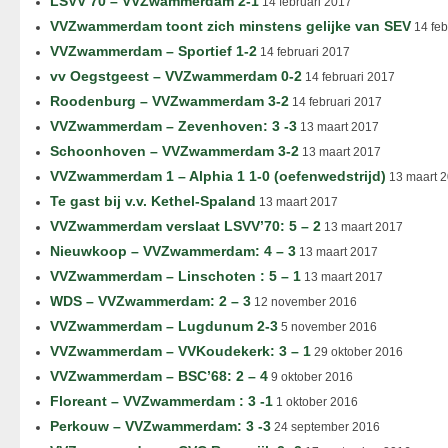
LSVV’70 – VVZwammerdam 2-1
14 februari 2017
VVZwammerdam toont zich minstens gelijke van SEV
14 feb
VVZwammerdam – Sportief 1-2
14 februari 2017
vv Oegstgeest – VVZwammerdam 0-2
14 februari 2017
Roodenburg – VVZwammerdam 3-2
14 februari 2017
VVZwammerdam – Zevenhoven: 3 -3
13 maart 2017
Schoonhoven – VVZwammerdam 3-2
13 maart 2017
VVZwammerdam 1 – Alphia 1 1-0 (oefenwedstrijd)
13 maart 
Te gast bij v.v. Kethel-Spaland
13 maart 2017
VVZwammerdam verslaat LSVV’70: 5 – 2
13 maart 2017
Nieuwkoop – VVZwammerdam: 4 – 3
13 maart 2017
VVZwammerdam – Linschoten : 5 – 1
13 maart 2017
WDS – VVZwammerdam: 2 – 3
12 november 2016
VVZwammerdam – Lugdunum 2-3
5 november 2016
VVZwammerdam – VVKoudekerk: 3 – 1
29 oktober 2016
VVZwammerdam – BSC’68: 2 – 4
9 oktober 2016
Floreant – VVZwammerdam : 3 -1
1 oktober 2016
Perkouw – VVZwammerdam: 3 -3
24 september 2016