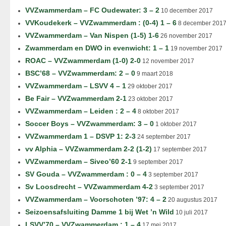
VVZwammerdam – FC Oudewater: 3 – 2
10 december 2017
VVKoudekerk – VVZwammerdam : (0-4) 1 – 6
8 december 201
VVZwammerdam – Van Nispen (1-5) 1-6
26 november 2017
Zwammerdam en DWO in evenwicht: 1 – 1
19 november 2017
ROAC – VVZwammerdam (1-0) 2-0
12 november 2017
BSC’68 – VVZwammerdam: 2 – 0
9 maart 2018
VVZwammerdam – LSVV 4 – 1
29 oktober 2017
Be Fair – VVZwammerdam 2-1
23 oktober 2017
VVZwammerdam – Leiden : 2 – 4
8 oktober 2017
Soccer Boys – VVZwammerdam: 3 – 0
1 oktober 2017
VVZwammerdam 1 – DSVP 1: 2-3
24 september 2017
vv Alphia – VVZwammerdam 2-2 (1-2)
17 september 2017
VVZwammerdam – Siveo’60 2-1
9 september 2017
SV Gouda – VVZwammerdam : 0 – 4
3 september 2017
Sv Loosdrecht – VVZwammerdam 4-2
3 september 2017
VVZwammerdam – Voorschoten ’97: 4 – 2
20 augustus 2017
Seizoensafsluiting Damme 1 bij Wet ’n Wild
10 juli 2017
LSVV’70 – VVZwammerdam : 1 – 4
17 mei 2017