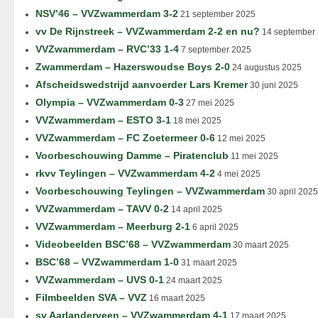
NSV’46 – VVZwammerdam 3-2
21 september 2025
vv De Rijnstreek – VVZwammerdam 2-2 en nu?
14 september
VVZwammerdam – RVC’33 1-4
7 september 2025
Zwammerdam – Hazerswoudse Boys 2-0
24 augustus 2025
Afscheidswedstrijd aanvoerder Lars Kremer
30 juni 2025
Olympia – VVZwammerdam 0-3
27 mei 2025
VVZwammerdam – ESTO 3-1
18 mei 2025
VVZwammerdam – FC Zoetermeer 0-6
12 mei 2025
Voorbeschouwing Damme – Piratenclub
11 mei 2025
rkvv Teylingen – VVZwammerdam 4-2
4 mei 2025
Voorbeschouwing Teylingen – VVZwammerdam
30 april 2025
VVZwammerdam – TAVV 0-2
14 april 2025
VVZwammerdam – Meerburg 2-1
6 april 2025
Videobeelden BSC’68 – VVZwammerdam
30 maart 2025
BSC’68 – VVZwammerdam 1-0
31 maart 2025
VVZwammerdam – UVS 0-1
24 maart 2025
Filmbeelden SVA – VVZ
16 maart 2025
sv Aarlanderveen – VVZwammerdam 4-1
17 maart 2025