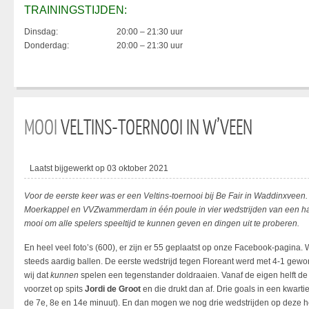
TRAININGSTIJDEN:
Dinsdag:
20:00 – 21:30 uur
Donderdag:
20:00 – 21:30 uur
MOOI
VELTINS-TOERNOOI IN W’VEEN
Laatst bijgewerkt op 03 oktober 2021
Voor de eerste keer was er een Veltins-toernooi bij Be Fair in Waddinxveen. 
Moerkappel en VVZwammerdam in één poule in vier wedstrijden van een hal
mooi om alle spelers speeltijd te kunnen geven en dingen uit te proberen.
En heel veel foto’s (600), er zijn er 55 geplaatst op onze Facebook-pagin
steeds aardig ballen. De eerste wedstrijd tegen Floreant werd met 4-1 gew
wij dat
kunnen
spelen een tegenstander doldraaien. Vanaf de eigen helft de 
voorzet op spits
Jordi de Groot
en die drukt dan af. Drie goals in een kwarti
de 7e, 8e en 14e minuut). En dan mogen we nog drie wedstrijden op deze he