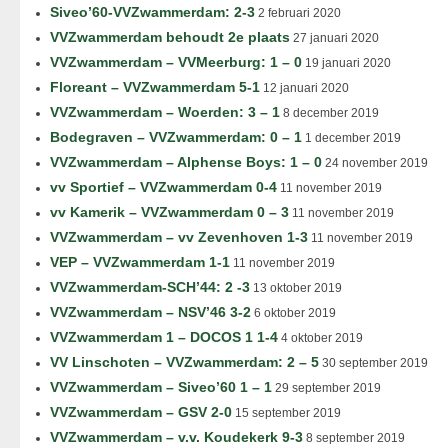
Siveo’60-VVZwammerdam: 2-3
2 februari 2020
VVZwammerdam behoudt 2e plaats
27 januari 2020
VVZwammerdam – VVMeerburg: 1 – 0
19 januari 2020
Floreant – VVZwammerdam 5-1
12 januari 2020
VVZwammerdam – Woerden: 3 – 1
8 december 2019
Bodegraven – VVZwammerdam: 0 – 1
1 december 2019
VVZwammerdam – Alphense Boys: 1 – 0
24 november 2019
vv Sportief – VVZwammerdam 0-4
11 november 2019
vv Kamerik – VVZwammerdam 0 – 3
11 november 2019
VVZwammerdam – vv Zevenhoven 1-3
11 november 2019
VEP – VVZwammerdam 1-1
11 november 2019
VVZwammerdam-SCH’44: 2 -3
13 oktober 2019
VVZwammerdam – NSV’46 3-2
6 oktober 2019
VVZwammerdam 1 – DOCOS 1 1-4
4 oktober 2019
VV Linschoten – VVZwammerdam: 2 – 5
30 september 2019
VVZwammerdam – Siveo’60 1 – 1
29 september 2019
VVZwammerdam – GSV 2-0
15 september 2019
VVZwammerdam – v.v. Koudekerk 9-3
8 september 2019