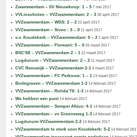
Zwammerdam – SV Nieuwkoop: 1 – 5
7 mei 2017
VVLinschoten – VVZwammerdam: 2 – 3
30 april 2017
VVZwammerdam – WDS: 2 – 2
23 april 2017
VVZwammerdam – Siveo : 3 – 0
11 april 2017
v.v. Koudekerk – VVZwammerdam: 0 – 2
2 april 2017
VVZwammerdam – Floreant: 5 – 0
26 maart 2017
BSC’68 – VVZwammerdam 2 – 1
22 maart 2017
Lugdunum – VVZwammerdam: 2 – 2
11 maart 2017
CVC Reeuwijk – VVZwammerdam 2-1
4 maart 2017
VVZwammerdam – FC Perkouw: 1 – 1
13 maart 2017
Bodegraven – VVZwammerdam 1-2
14 februari 2017
VVZwammerdam – Rohda’76: 1-3
14 februari 2017
We hebben een punt
14 februari 2017
VVZwammerdam – Semper Altius: 4-1
14 februari 2017
VVZwammerdam – vv Groeneweg 1-3
14 februari 2017
Lugdunum-VVZwammerdam 2-2
14 februari 2017
VVZwammerdam te sterk voor Koudekerk: 5-2
14 februari 201
VVZwammerdam incasseert eerste nederlaag