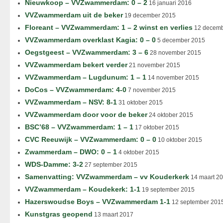
Nieuwkoop – VVZwammerdam: 0 – 2
16 januari 2016
VVZwammerdam uit de beker
19 december 2015
Floreant – VVZwammerdam: 1 – 2 winst en verlies
12 decemb
VVZwammerdam overklast Kagia: 0 – 0
5 december 2015
Oegstgeest – VVZwammerdam: 3 – 6
28 november 2015
VVZwammerdam bekert verder
21 november 2015
VVZwammerdam – Lugdunum: 1 – 1
14 november 2015
DoCos – VVZwammerdam: 4-0
7 november 2015
VVZwammerdam – NSV: 8-1
31 oktober 2015
VVZwammerdam door voor de beker
24 oktober 2015
BSC’68 – VVZwammerdam: 1 – 1
17 oktober 2015
CVC Reeuwijk – VVZwammerdam: 0 – 0
10 oktober 2015
Zwammerdam – DWO: 0 – 1
4 oktober 2015
WDS-Damme: 3-2
27 september 2015
Samenvatting: VVZwammerdam – vv Kouderkerk
14 maart 2
VVZwammerdam – Koudekerk: 1-1
19 september 2015
Hazerswoudse Boys – VVZwammerdam 1-1
12 september 201
Kunstgras geopend
13 maart 2017