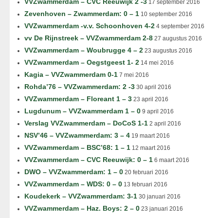
VVZwammerdam – CVC Reeuwijk 2 -3
17 september 2016
Zevenhoven – Zwammerdam: 0 – 1
10 september 2016
VVZwammerdam -v.v. Schoonhoven 4-2
4 september 2016
vv De Rijnstreek – VVZwammerdam 2-8
27 augustus 2016
VVZwammerdam – Woubrugge 4 – 2
23 augustus 2016
VVZwammerdam – Oegstgeest 1- 2
14 mei 2016
Kagia – VVZwammerdam 0-1
7 mei 2016
Rohda’76 – VVZwammerdam: 2 -3
30 april 2016
VVZwammerdam – Floreant 1 – 3
23 april 2016
Lugdunum – VVZwammerdam 1 – 0
9 april 2016
Verslag VVZwammerdam – DoCoS 1-1
2 april 2016
NSV’46 – VVZwammerdam: 3 – 4
19 maart 2016
VVZwammerdam – BSC’68: 1 – 1
12 maart 2016
VVZwammerdam – CVC Reeuwijk: 0 – 1
6 maart 2016
DWO – VVZwammerdam: 1 – 0
20 februari 2016
VVZwammerdam – WDS: 0 – 0
13 februari 2016
Koudekerk – VVZwammerdam: 3-1
30 januari 2016
VVZwammerdam – Haz. Boys: 2 – 0
23 januari 2016