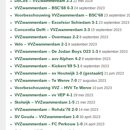
DoCos – VVZwammerdam 3-3
22 mei 2024
VVZwammerdam – BSC’68 0-3
24 september 2023
Voorbeschouwing VVZwammerdam – BSC’68
23 september 2
VVZwammerdam – Excelsior Schiedam 3-1
23 september 2023
Concordia Delft – VVZwammerdam 3-3
15 september 2023
VVZwammerdam – Overmaas 2-2
8 september 2023
Velo – VVZwammerdam 2-1
8 september 2023
VVZwammerdam – De Jodan Boys O23 1-3
8 september 2023
VVZwammerdam – avv Alphen 4-2
8 september 2023
VVZwammerdam – Kickers’69 5-1
8 september 2023
VVZwammerdam – sv Houtwijk 1-0 (gestaakt)
21 juni 2023
VVZwammerdam – Te Werve 7-0
27 augustus 2023
Voorbeschouwing VVZ – HVV Te Werve
10 juni 2023
VVZwammerdam – vv VEP 4-1
29 mei 2023
Stolwijk – VVZwammerdam 1-5
21 mei 2023
VVZwammerdam – Rohda’76 2-0
14 mei 2023
SV Gouda – VVZwammerdam 1-0
30 april 2023
VVZwammerdam – FC Perkouw 1-0
24 april 2023