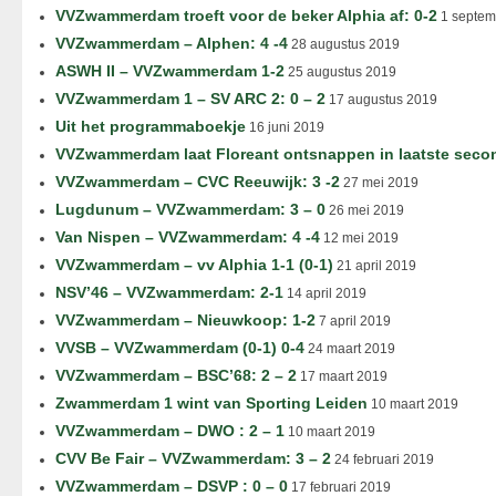
VVZwammerdam troeft voor de beker Alphia af: 0-2
1 septem
VVZwammerdam – Alphen: 4 -4
28 augustus 2019
ASWH II – VVZwammerdam 1-2
25 augustus 2019
VVZwammerdam 1 – SV ARC 2: 0 – 2
17 augustus 2019
Uit het programmaboekje
16 juni 2019
VVZwammerdam laat Floreant ontsnappen in laatste seco
VVZwammerdam – CVC Reeuwijk: 3 -2
27 mei 2019
Lugdunum – VVZwammerdam: 3 – 0
26 mei 2019
Van Nispen – VVZwammerdam: 4 -4
12 mei 2019
VVZwammerdam – vv Alphia 1-1 (0-1)
21 april 2019
NSV’46 – VVZwammerdam: 2-1
14 april 2019
VVZwammerdam – Nieuwkoop: 1-2
7 april 2019
VVSB – VVZwammerdam (0-1) 0-4
24 maart 2019
VVZwammerdam – BSC’68: 2 – 2
17 maart 2019
Zwammerdam 1 wint van Sporting Leiden
10 maart 2019
VVZwammerdam – DWO : 2 – 1
10 maart 2019
CVV Be Fair – VVZwammerdam: 3 – 2
24 februari 2019
VVZwammerdam – DSVP : 0 – 0
17 februari 2019