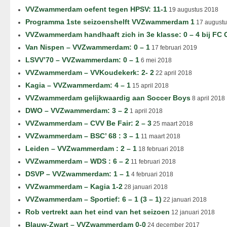
VVZwammerdam oefent tegen HPSV: 11-1
19 augustus 2018
Programma 1ste seizoenshelft VVZwammerdam 1
17 augustu
VVZwammerdam handhaaft zich in 3e klasse: 0 – 4 bij FC
Van Nispen – VVZwammerdam: 0 – 1
17 februari 2019
LSVV’70 – VVZwammerdam: 0 – 1
6 mei 2018
VVZwammerdam – VVKoudekerk: 2- 2
22 april 2018
Kagia – VVZwammerdam: 4 – 1
15 april 2018
VVZwammerdam gelijkwaardig aan Soccer Boys
8 april 2018
DWO – VVZwammerdam: 3 – 2
1 april 2018
VVZwammerdam – CVV Be Fair: 2 – 3
25 maart 2018
VVZwammerdam – BSC’ 68 : 3 – 1
11 maart 2018
Leiden – VVZwammerdam : 2 – 1
18 februari 2018
VVZwammerdam – WDS : 6 – 2
11 februari 2018
DSVP – VVZwammerdam: 1 – 1
4 februari 2018
VVZwammerdam – Kagia 1-2
28 januari 2018
VVZwammerdam – Sportief: 6 – 1 (3 – 1)
22 januari 2018
Rob vertrekt aan het eind van het seizoen
12 januari 2018
Blauw-Zwart – VVZwammerdam 0-0
24 december 2017