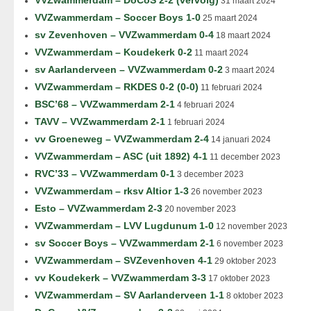
VVZwammerdam – DoCoS 2-2 (vervolg)
31 maart 2024
VVZwammerdam – Soccer Boys 1-0
25 maart 2024
sv Zevenhoven – VVZwammerdam 0-4
18 maart 2024
VVZwammerdam – Koudekerk 0-2
11 maart 2024
sv Aarlanderveen – VVZwammerdam 0-2
3 maart 2024
VVZwammerdam – RKDES 0-2 (0-0)
11 februari 2024
BSC’68 – VVZwammerdam 2-1
4 februari 2024
TAVV – VVZwammerdam 2-1
1 februari 2024
vv Groeneweg – VVZwammerdam 2-4
14 januari 2024
VVZwammerdam – ASC (uit 1892) 4-1
11 december 2023
RVC’33 – VVZwammerdam 0-1
3 december 2023
VVZwammerdam – rksv Altior 1-3
26 november 2023
Esto – VVZwammerdam 2-3
20 november 2023
VVZwammerdam – LVV Lugdunum 1-0
12 november 2023
sv Soccer Boys – VVZwammerdam 2-1
6 november 2023
VVZwammerdam – SVZevenhoven 4-1
29 oktober 2023
vv Koudekerk – VVZwammerdam 3-3
17 oktober 2023
VVZwammerdam – SV Aarlanderveen 1-1
8 oktober 2023