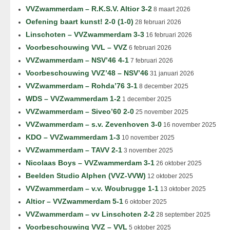
VVZwammerdam – R.K.S.V. Altior 3-2
8 maart 2026
Oefening baart kunst! 2-0 (1-0)
28 februari 2026
Linschoten – VVZwammerdam 3-3
16 februari 2026
Voorbeschouwing VVL – VVZ
6 februari 2026
VVZwammerdam – NSV’46 4-1
7 februari 2026
Voorbeschouwing VVZ’48 – NSV’46
31 januari 2026
VVZwammerdam – Rohda’76 3-1
8 december 2025
WDS – VVZwammerdam 1-2
1 december 2025
VVZwammerdam – Siveo’60 2-0
25 november 2025
VVZwammerdam – s.v. Zevenhoven 3-0
16 november 2025
KDO – VVZwammerdam 1-3
10 november 2025
VVZwammerdam – TAVV 2-1
3 november 2025
Nicolaas Boys – VVZwammerdam 3-1
26 oktober 2025
Beelden Studio Alphen (VVZ-VVW)
12 oktober 2025
VVZwammerdam – v.v. Woubrugge 1-1
13 oktober 2025
Altior – VVZwammerdam 5-1
6 oktober 2025
VVZwammerdam – vv Linschoten 2-2
28 september 2025
Voorbeschouwing VVZ – VVL
5 oktober 2025