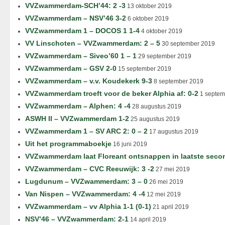
VVZwammerdam-SCH’44: 2 -3
13 oktober 2019
VVZwammerdam – NSV’46 3-2
6 oktober 2019
VVZwammerdam 1 – DOCOS 1 1-4
4 oktober 2019
VV Linschoten – VVZwammerdam: 2 – 5
30 september 2019
VVZwammerdam – Siveo’60 1 – 1
29 september 2019
VVZwammerdam – GSV 2-0
15 september 2019
VVZwammerdam – v.v. Koudekerk 9-3
8 september 2019
VVZwammerdam troeft voor de beker Alphia af: 0-2
1 septem
VVZwammerdam – Alphen: 4 -4
28 augustus 2019
ASWH II – VVZwammerdam 1-2
25 augustus 2019
VVZwammerdam 1 – SV ARC 2: 0 – 2
17 augustus 2019
Uit het programmaboekje
16 juni 2019
VVZwammerdam laat Floreant ontsnappen in laatste seco
VVZwammerdam – CVC Reeuwijk: 3 -2
27 mei 2019
Lugdunum – VVZwammerdam: 3 – 0
26 mei 2019
Van Nispen – VVZwammerdam: 4 -4
12 mei 2019
VVZwammerdam – vv Alphia 1-1 (0-1)
21 april 2019
NSV’46 – VVZwammerdam: 2-1
14 april 2019