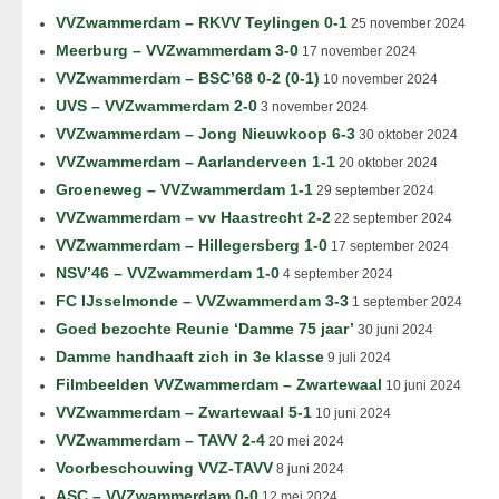
VVZwammerdam – RKVV Teylingen 0-1
25 november 2024
Meerburg – VVZwammerdam 3-0
17 november 2024
VVZwammerdam – BSC’68 0-2 (0-1)
10 november 2024
UVS – VVZwammerdam 2-0
3 november 2024
VVZwammerdam – Jong Nieuwkoop 6-3
30 oktober 2024
VVZwammerdam – Aarlanderveen 1-1
20 oktober 2024
Groeneweg – VVZwammerdam 1-1
29 september 2024
VVZwammerdam – vv Haastrecht 2-2
22 september 2024
VVZwammerdam – Hillegersberg 1-0
17 september 2024
NSV’46 – VVZwammerdam 1-0
4 september 2024
FC IJsselmonde – VVZwammerdam 3-3
1 september 2024
Goed bezochte Reunie ‘Damme 75 jaar’
30 juni 2024
Damme handhaaft zich in 3e klasse
9 juli 2024
Filmbeelden VVZwammerdam – Zwartewaal
10 juni 2024
VVZwammerdam – Zwartewaal 5-1
10 juni 2024
VVZwammerdam – TAVV 2-4
20 mei 2024
Voorbeschouwing VVZ-TAVV
8 juni 2024
ASC – VVZwammerdam 0-0
12 mei 2024