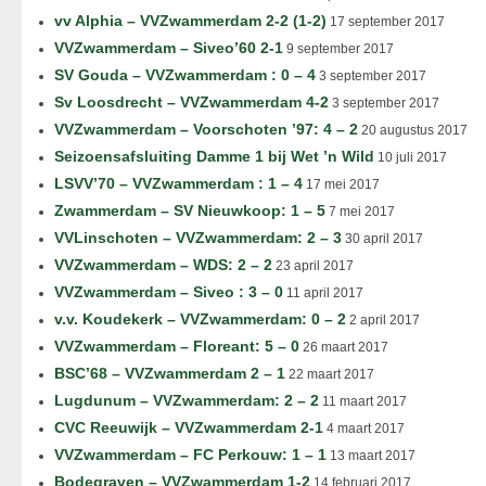
vv Alphia – VVZwammerdam 2-2 (1-2)
17 september 2017
VVZwammerdam – Siveo’60 2-1
9 september 2017
SV Gouda – VVZwammerdam : 0 – 4
3 september 2017
Sv Loosdrecht – VVZwammerdam 4-2
3 september 2017
VVZwammerdam – Voorschoten ’97: 4 – 2
20 augustus 2017
Seizoensafsluiting Damme 1 bij Wet ’n Wild
10 juli 2017
LSVV’70 – VVZwammerdam : 1 – 4
17 mei 2017
Zwammerdam – SV Nieuwkoop: 1 – 5
7 mei 2017
VVLinschoten – VVZwammerdam: 2 – 3
30 april 2017
VVZwammerdam – WDS: 2 – 2
23 april 2017
VVZwammerdam – Siveo : 3 – 0
11 april 2017
v.v. Koudekerk – VVZwammerdam: 0 – 2
2 april 2017
VVZwammerdam – Floreant: 5 – 0
26 maart 2017
BSC’68 – VVZwammerdam 2 – 1
22 maart 2017
Lugdunum – VVZwammerdam: 2 – 2
11 maart 2017
CVC Reeuwijk – VVZwammerdam 2-1
4 maart 2017
VVZwammerdam – FC Perkouw: 1 – 1
13 maart 2017
Bodegraven – VVZwammerdam 1-2
14 februari 2017