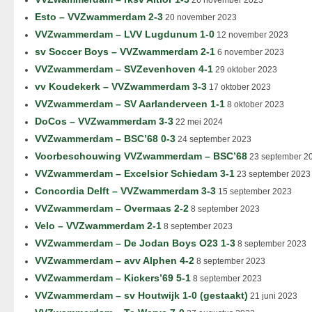
26 november 2023
Esto – VVZwammerdam 2-3
20 november 2023
VVZwammerdam – LVV Lugdunum 1-0
12 november 2023
sv Soccer Boys – VVZwammerdam 2-1
6 november 2023
VVZwammerdam – SVZevenhoven 4-1
29 oktober 2023
vv Koudekerk – VVZwammerdam 3-3
17 oktober 2023
VVZwammerdam – SV Aarlanderveen 1-1
8 oktober 2023
DoCos – VVZwammerdam 3-3
22 mei 2024
VVZwammerdam – BSC’68 0-3
24 september 2023
Voorbeschouwing VVZwammerdam – BSC’68
23 september 2
VVZwammerdam – Excelsior Schiedam 3-1
23 september 2023
Concordia Delft – VVZwammerdam 3-3
15 september 2023
VVZwammerdam – Overmaas 2-2
8 september 2023
Velo – VVZwammerdam 2-1
8 september 2023
VVZwammerdam – De Jodan Boys O23 1-3
8 september 2023
VVZwammerdam – avv Alphen 4-2
8 september 2023
VVZwammerdam – Kickers’69 5-1
8 september 2023
VVZwammerdam – sv Houtwijk 1-0 (gestaakt)
21 juni 2023