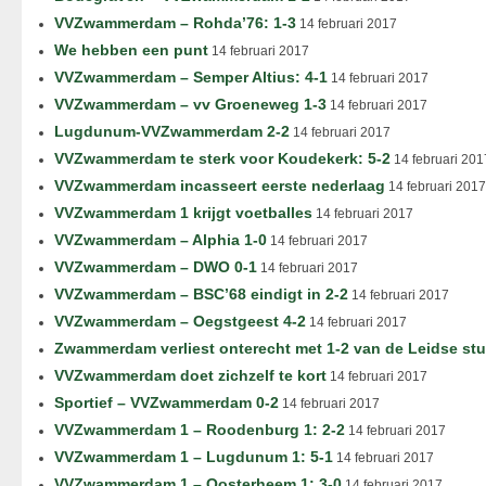
VVZwammerdam – Rohda’76: 1-3
14 februari 2017
We hebben een punt
14 februari 2017
VVZwammerdam – Semper Altius: 4-1
14 februari 2017
VVZwammerdam – vv Groeneweg 1-3
14 februari 2017
Lugdunum-VVZwammerdam 2-2
14 februari 2017
VVZwammerdam te sterk voor Koudekerk: 5-2
14 februari 201
VVZwammerdam incasseert eerste nederlaag
14 februari 2017
VVZwammerdam 1 krijgt voetballes
14 februari 2017
VVZwammerdam – Alphia 1-0
14 februari 2017
VVZwammerdam – DWO 0-1
14 februari 2017
VVZwammerdam – BSC’68 eindigt in 2-2
14 februari 2017
VVZwammerdam – Oegstgeest 4-2
14 februari 2017
Zwammerdam verliest onterecht met 1-2 van de Leidse st
VVZwammerdam doet zichzelf te kort
14 februari 2017
Sportief – VVZwammerdam 0-2
14 februari 2017
VVZwammerdam 1 – Roodenburg 1: 2-2
14 februari 2017
VVZwammerdam 1 – Lugdunum 1: 5-1
14 februari 2017
VVZwammerdam 1 – Oosterheem 1: 3-0
14 februari 2017