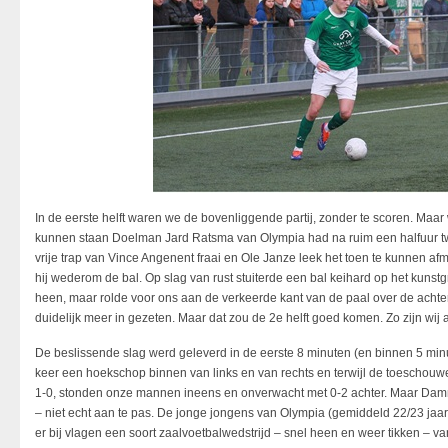
In de eerste helft waren we de bovenliggende partij, zonder te scoren. Maa
kunnen staan Doelman Jard Ratsma van Olympia had na ruim een halfuur twe
vrije trap van Vince Angenent fraai en Ole Janze leek het toen te kunnen a
hij wederom de bal. Op slag van rust stuiterde een bal keihard op het kun
heen, maar rolde voor ons aan de verkeerde kant van de paal over de achterli
duidelijk meer in gezeten. Maar dat zou de 2e helft goed komen. Zo zijn wij
De beslissende slag werd geleverd in de eerste 8 minuten (en binnen 5 min
keer een hoekschop binnen van links en van rechts en terwijl de toeschouwe
1-0, stonden onze mannen ineens en onverwacht met 0-2 achter. Maar Damme
– niet echt aan te pas. De jonge jongens van Olympia (gemiddeld 22/23 ja
er bij vlagen een soort zaalvoetbalwedstrijd – snel heen en weer tikken – 