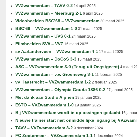
VVZwammerdam – TAVV 0-2
14 april 2025
VVZwammerdam – Meerburg 2-1
6 april 2025
Videobeelden BSC’68 – VVZwammerdam
30 maart 2025
BSC’68 – VVZwammerdam 1-0
31 maart 2025
VVZwammerdam – UVS 0-1
24 maart 2025
Filmbeelden SVA – VVZ
16 maart 2025
sv Aarlanderveen – VVZwammerdam 4-1
17 maart 2025
VVZwammerdam – DoCoS 3-3
15 maart 2025
ASC – VVZwammerdam 3-0 (Terug uit Oegstgeest)
4 maart 2
VVZwammerdam – v.v. Groeneweg 3-1
11 februari 2025
vv Haastrecht – VVZwammerdam 1-2
2 februari 2025
VVZwammerdam – Olympia Gouda 1886 0-2
27 januari 2025
Met dank aan Studio Alphen
19 januari 2025
ESTO – VVZwammerdam 1-0
19 januari 2025
Bij VVZwammerdam wordt in oplossingen gedacht
16 januar
Nieuwe trainer start met onmiddellijke ingang bij VVZwa
TAVV – VVZwammerdam 3-2
9 december 2024
FC Zoetermeer – VVZwammerdam 1-1
1 december 2024