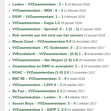
Leiden – VVZwammerdam : 2 – 1
18 februari 2018
VVZwammerdam – WDS : 6 – 2
11 februari 2018
DSVP – VVZwammerdam: 1 – 1
4 februari 2018
VVZwammerdam – Kagia 1-2
28 januari 2018
VVZwammerdam – Sportief: 6 – 1 (3 – 1)
22 januari 2018
Rob vertrekt aan het eind van het seizoen
12 januari 2018
Blauw-Zwart – VVZwammerdam 0-0
24 december 2017
VVZwammerdam – FC Oudewater: 3 – 2
10 december 2017
VVKoudekerk – VVZwammerdam : (0-4) 1 – 6
8 december 201
VVZwammerdam – Van Nispen (1-5) 1-6
26 november 2017
Zwammerdam en DWO in evenwicht: 1 – 1
19 november 2017
ROAC – VVZwammerdam (1-0) 2-0
12 november 2017
BSC’68 – VVZwammerdam: 2 – 0
9 maart 2018
VVZwammerdam – LSVV 4 – 1
29 oktober 2017
Be Fair – VVZwammerdam 2-1
23 oktober 2017
VVZwammerdam – Leiden : 2 – 4
8 oktober 2017
Soccer Boys – VVZwammerdam: 3 – 0
1 oktober 2017
VVZwammerdam 1 – DSVP 1: 2-3
24 september 2017