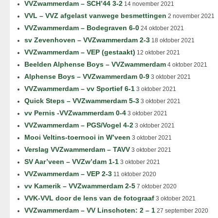
VVZwammerdam – SCH’44 3-2
14 november 2021
VVL – VVZ afgelast vanwege besmettingen
2 november 2021
VVZwammerdam – Bodegraven 6-0
24 oktober 2021
sv Zevenhoven – VVZwammerdam 2-3
18 oktober 2021
VVZwammerdam – VEP (gestaakt)
12 oktober 2021
Beelden Alphense Boys – VVZwammerdam
4 oktober 2021
Alphense Boys – VVZwammerdam 0-9
3 oktober 2021
VVZwammerdam – vv Sportief 6-1
3 oktober 2021
Quick Steps – VVZwammerdam 5-3
3 oktober 2021
vv Pernis -VVZwammerdam 0-4
3 oktober 2021
VVZwammerdam – PGS/Vogel 4-2
3 oktober 2021
Mooi Veltins-toernooi in W’veen
3 oktober 2021
Verslag VVZwammerdam – TAVV
3 oktober 2021
SV Aar’veen – VVZw’dam 1-1
3 oktober 2021
VVZwammerdam – VEP 2-3
11 oktober 2020
vv Kamerik – VVZwammerdam 2-5
7 oktober 2020
VVK-VVL door de lens van de fotograaf
3 oktober 2021
VVZwammerdam – VV Linschoten: 2 – 1
27 september 2020