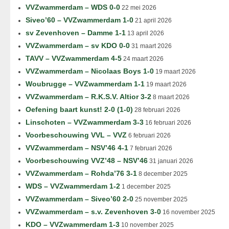
VVZwammerdam – WDS 0-0
22 mei 2026
Siveo’60 – VVZwammerdam 1-0
21 april 2026
sv Zevenhoven – Damme 1-1
13 april 2026
VVZwammerdam – sv KDO 0-0
31 maart 2026
TAVV – VVZwammerdam 4-5
24 maart 2026
VVZwammerdam – Nicolaas Boys 1-0
19 maart 2026
Woubrugge – VVZwammerdam 1-1
19 maart 2026
VVZwammerdam – R.K.S.V. Altior 3-2
8 maart 2026
Oefening baart kunst! 2-0 (1-0)
28 februari 2026
Linschoten – VVZwammerdam 3-3
16 februari 2026
Voorbeschouwing VVL – VVZ
6 februari 2026
VVZwammerdam – NSV’46 4-1
7 februari 2026
Voorbeschouwing VVZ’48 – NSV’46
31 januari 2026
VVZwammerdam – Rohda’76 3-1
8 december 2025
WDS – VVZwammerdam 1-2
1 december 2025
VVZwammerdam – Siveo’60 2-0
25 november 2025
VVZwammerdam – s.v. Zevenhoven 3-0
16 november 2025
KDO – VVZwammerdam 1-3
10 november 2025