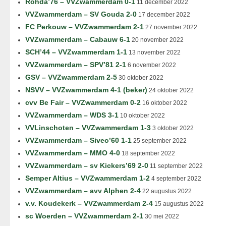
Rohda’76 – VVZwammerdam 0-1
11 december 2022
VVZwammerdam – SV Gouda 2-0
17 december 2022
FC Perkouw – VVZwammerdam 2-1
27 november 2022
VVZwammerdam – Cabauw 6-1
20 november 2022
SCH’44 – VVZwammerdam 1-1
13 november 2022
VVZwammerdam – SPV’81 2-1
6 november 2022
GSV – VVZwammerdam 2-5
30 oktober 2022
NSVV – VVZwammerdam 4-1 (beker)
24 oktober 2022
cvv Be Fair – VVZwammerdam 0-2
16 oktober 2022
VVZwammerdam – WDS 3-1
10 oktober 2022
VVLinschoten – VVZwammerdam 1-3
3 oktober 2022
VVZwammerdam – Siveo’60 1-1
25 september 2022
VVZwammerdam – MMO 4-0
18 september 2022
VVZwammerdam – sv Kickers’69 2-0
11 september 2022
Semper Altius – VVZwammerdam 1-2
4 september 2022
VVZwammerdam – avv Alphen 2-4
22 augustus 2022
v.v. Koudekerk – VVZwammerdam 2-4
15 augustus 2022
sc Woerden – VVZwammerdam 2-1
30 mei 2022