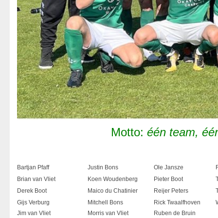
Motto:
één team, éé
Bartjan Pfaff
Justin Bons
Ole Jansze
Brian van Vliet
Koen Woudenberg
Pieter Boot
Derek Boot
Maico du Chatinier
Reijer Peters
Gijs Verburg
Mitchell Bons
Rick Twaalfhoven
Jim van Vliet
Morris van Vliet
Ruben de Bruin