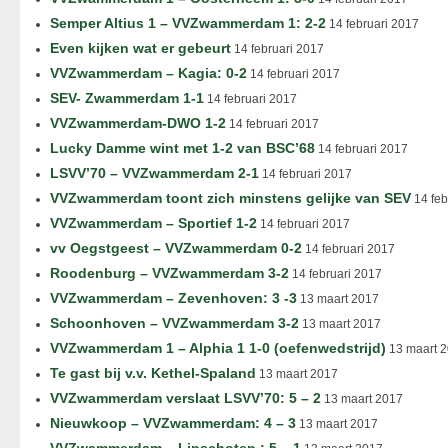
Semper Altius 1 – VVZwammerdam 1: 2-2
14 februari 2017
Even kijken wat er gebeurt
14 februari 2017
VVZwammerdam – Kagia: 0-2
14 februari 2017
SEV- Zwammerdam 1-1
14 februari 2017
VVZwammerdam-DWO 1-2
14 februari 2017
Lucky Damme wint met 1-2 van BSC’68
14 februari 2017
LSVV’70 – VVZwammerdam 2-1
14 februari 2017
VVZwammerdam toont zich minstens gelijke van SEV
14 feb
VVZwammerdam – Sportief 1-2
14 februari 2017
vv Oegstgeest – VVZwammerdam 0-2
14 februari 2017
Roodenburg – VVZwammerdam 3-2
14 februari 2017
VVZwammerdam – Zevenhoven: 3 -3
13 maart 2017
Schoonhoven – VVZwammerdam 3-2
13 maart 2017
VVZwammerdam 1 – Alphia 1 1-0 (oefenwedstrijd)
13 maart 
Te gast bij v.v. Kethel-Spaland
13 maart 2017
VVZwammerdam verslaat LSVV’70: 5 – 2
13 maart 2017
Nieuwkoop – VVZwammerdam: 4 – 3
13 maart 2017