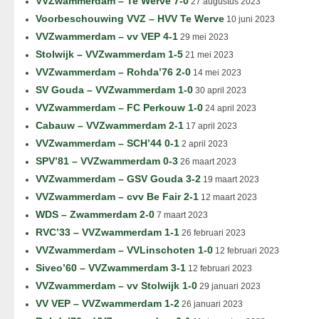
VVZwammerdam – Te Werve 7-0
27 augustus 2023
Voorbeschouwing VVZ – HVV Te Werve
10 juni 2023
VVZwammerdam – vv VEP 4-1
29 mei 2023
Stolwijk – VVZwammerdam 1-5
21 mei 2023
VVZwammerdam – Rohda’76 2-0
14 mei 2023
SV Gouda – VVZwammerdam 1-0
30 april 2023
VVZwammerdam – FC Perkouw 1-0
24 april 2023
Cabauw – VVZwammerdam 2-1
17 april 2023
VVZwammerdam – SCH’44 0-1
2 april 2023
SPV’81 – VVZwammerdam 0-3
26 maart 2023
VVZwammerdam – GSV Gouda 3-2
19 maart 2023
VVZwammerdam – cvv Be Fair 2-1
12 maart 2023
WDS – Zwammerdam 2-0
7 maart 2023
RVC’33 – VVZwammerdam 1-1
26 februari 2023
VVZwammerdam – VVLinschoten 1-0
12 februari 2023
Siveo’60 – VVZwammerdam 3-1
12 februari 2023
VVZwammerdam – vv Stolwijk 1-0
29 januari 2023
VV VEP – VVZwammerdam 1-2
26 januari 2023