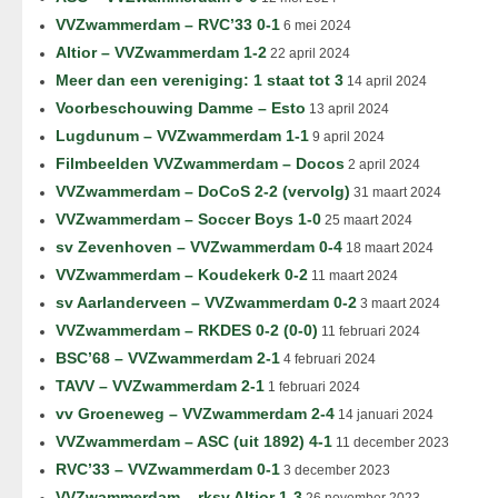
VVZwammerdam – RVC’33 0-1
6 mei 2024
Altior – VVZwammerdam 1-2
22 april 2024
Meer dan een vereniging: 1 staat tot 3
14 april 2024
Voorbeschouwing Damme – Esto
13 april 2024
Lugdunum – VVZwammerdam 1-1
9 april 2024
Filmbeelden VVZwammerdam – Docos
2 april 2024
VVZwammerdam – DoCoS 2-2 (vervolg)
31 maart 2024
VVZwammerdam – Soccer Boys 1-0
25 maart 2024
sv Zevenhoven – VVZwammerdam 0-4
18 maart 2024
VVZwammerdam – Koudekerk 0-2
11 maart 2024
sv Aarlanderveen – VVZwammerdam 0-2
3 maart 2024
VVZwammerdam – RKDES 0-2 (0-0)
11 februari 2024
BSC’68 – VVZwammerdam 2-1
4 februari 2024
TAVV – VVZwammerdam 2-1
1 februari 2024
vv Groeneweg – VVZwammerdam 2-4
14 januari 2024
VVZwammerdam – ASC (uit 1892) 4-1
11 december 2023
RVC’33 – VVZwammerdam 0-1
3 december 2023
VVZwammerdam – rksv Altior 1-3