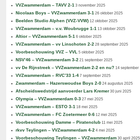
VVZwammerdam – TAVV 2-1
3 november 2025
Nicolaas Boys – VVZwammerdam 3-1
26 oktober 2025
Beelden Studio Alphen (VVZ-VVW)
12 oktober 2025
VVZwammerdam – v.v. Woubrugge 1-1
13 oktober 2025
Altior – VVZwammerdam 5-1
6 oktober 2025
VVZwammerdam – vv Linschoten 2-2
28 september 2025
Voorbeschouwing VVZ – VVL
5 oktober 2025
NSV’46 – VVZwammerdam 3-2
21 september 2025
vv De Rijnstreek – VVZwammerdam 2-2 en nu?
14 september
VVZwammerdam – RVC’33 1-4
7 september 2025
Zwammerdam – Hazerswoudse Boys 2-0
24 augustus 2025
Afscheidswedstrijd aanvoerder Lars Kremer
30 juni 2025
Olympia – VVZwammerdam 0-3
27 mei 2025
VVZwammerdam – ESTO 3-1
18 mei 2025
VVZwammerdam – FC Zoetermeer 0-6
12 mei 2025
Voorbeschouwing Damme – Piratenclub
11 mei 2025
rkvv Teylingen – VVZwammerdam 4-2
4 mei 2025
Voorbeschouwing Teylingen – VVZwammerdam
30 april 2025