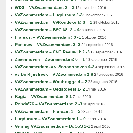
VVZwammerdam – Linschoten : 5 – 1
13 maart 2017
WDS – VVZwammerdam: 2 – 3
12 november 2016
VVZwammerdam – Lugdunum 2-3
5 november 2016
VVZwammerdam – VVKoudekerk: 3 – 1
29 oktober 2016
VVZwammerdam – BSC’68: 2 – 4
9 oktober 2016
Floreant – VVZwammerdam : 3 -1
1 oktober 2016
Perkouw – VVZwammerdam: 3 -3
24 september 2016
VVZwammerdam – CVC Reeuwijk 2 -3
17 september 2016
Zevenhoven – Zwammerdam: 0 – 1
10 september 2016
VVZwammerdam -v.v. Schoonhoven 4-2
4 september 2016
vv De Rijnstreek – VVZwammerdam 2-8
27 augustus 2016
VVZwammerdam – Woubrugge 4 – 2
23 augustus 2016
VVZwammerdam – Oegstgeest 1- 2
14 mei 2016
Kagia – VVZwammerdam 0-1
7 mei 2016
Rohda’76 – VVZwammerdam: 2 -3
30 april 2016
VVZwammerdam – Floreant 1 – 3
23 april 2016
Lugdunum – VVZwammerdam 1 – 0
9 april 2016
Verslag VVZwammerdam – DoCoS 1-1
2 april 2016