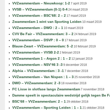
VVZwammerdam – Nieuwkoop: 1-2
7 april 2019
VVSB – VVZwammerdam (0-1) 0-4
24 maart 2019
VVZwammerdam – BSC’68: 2 – 2
17 maart 2019
Zwammerdam 1 wint van Sporting Leiden
10 maart 2019
VVZwammerdam – DWO : 2 – 1
10 maart 2019
CVV Be Fair – VVZwammerdam: 3 – 2
24 februari 2019
VVZwammerdam – DSVP : 0 – 0
17 februari 2019
Blauw-Zwart – VVZwammerdam: 5 -2
10 februari 2019
VVZwammerdam – VVSB 2-2
2 februari 2019
VVZwammerdam 1 – Argon 2 : 1 – 2
12 januari 2019
VVZwammerdam – NSV’46 3 -3
9 december 2018
Alphia – VVZwammerdam : 3 -1
7 december 2018
VVZwammerdam – Van Nispen : 1 – 3
25 november 2018
DWO – VVZwammerdam: 2 -3
18 november 2018
FC Lisse in slotfase langs Zwammerdam
7 november 2018
Damme speelt in spectaculaire wedstrijd gelijk tegen Be F
BSC’68 – VVZwammerdam: 2 – 1
29 oktober 2018
VVZwammerdam – Sporting Leiden : 1 – 1
21 oktober 2018