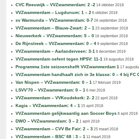
CVC Reeuwijk – VVZwammerdam: 2 -2
14 oktober 2018
VVZwammerdam – Lugdunum: 1 – 2
6 oktober 2018
sv Warmunda – VVZwammerdam: 0-7
26 september 2018
VVZwammerdam – Blauw-Zwart: 2 – 1
23 september 2018
Nieuwerkerk – VVZwammerdam: 5 – 0
16 september 2018
De Rijnstreek – VVZwammerdam: 0 – 4
9 september 2018
VVZwammerdam – Aarlanderveen: 3-1
8 december 2019
VVZwammerdam oefent tegen HPSV: 11-1
19 augustus 2018
Programma 1ste seizoenshelft VVZwammerdam 1
17 augustu
VVZwammerdam handhaaft zich in 3e klasse: 0 – 4 bij FC
Van Nispen – VVZwammerdam: 0 – 1
17 februari 2019
LSVV’70 – VVZwammerdam: 0 – 1
6 mei 2018
VVZwammerdam – VVKoudekerk: 2- 2
22 april 2018
Kagia – VVZwammerdam: 4 – 1
15 april 2018
VVZwammerdam gelijkwaardig aan Soccer Boys
8 april 2018
DWO – VVZwammerdam: 3 – 2
1 april 2018
VVZwammerdam – CVV Be Fair: 2 – 3
25 maart 2018
VVZwammerdam – BSC’ 68 : 3 – 1
11 maart 2018