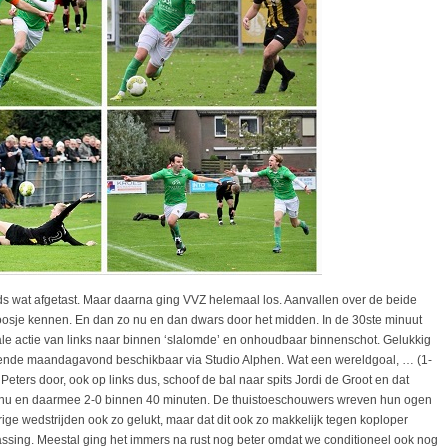
jds wat afgetast. Maar daarna ging VVZ helemaal los. Aanvallen over de beide
poosje kennen. En dan zo nu en dan dwars door het midden. In de 30ste minuut
le actie van links naar binnen ‘slalomde’ en onhoudbaar binnenschot. Gelukkig
omende maandagavond beschikbaar via Studio Alphen. Wat een wereldgoal, … (1-
 Peters door, ook op links dus, schoof de bal naar spits Jordi de Groot en dat
k nu en daarmee 2-0 binnen 40 minuten. De thuistoeschouwers wreven hun ogen
ige wedstrijden ook zo gelukt, maar dat dit ook zo makkelijk tegen koploper
ssing. Meestal ging het immers na rust nog beter omdat we conditioneel ook nog