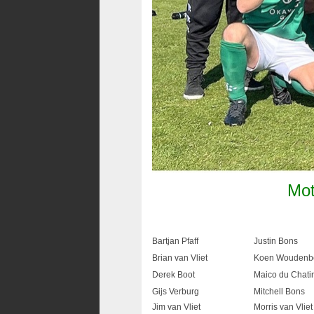
Mot
Bartjan Pfaff
Justin Bons
Brian van Vliet
Koen Woudenb
Derek Boot
Maico du Chatin
Gijs Verburg
Mitchell Bons
Jim van Vliet
Morris van Vliet