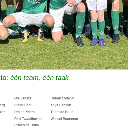
to:
één team, één taak
Ole Jansze
Ruben Stolwijk
erg
Pieter Boot
Thijs Captein
ier
Reijer Peters
Thom de Bruin
Rick Twaalfhoven
Wessel Baartman
Ruben de Bruin