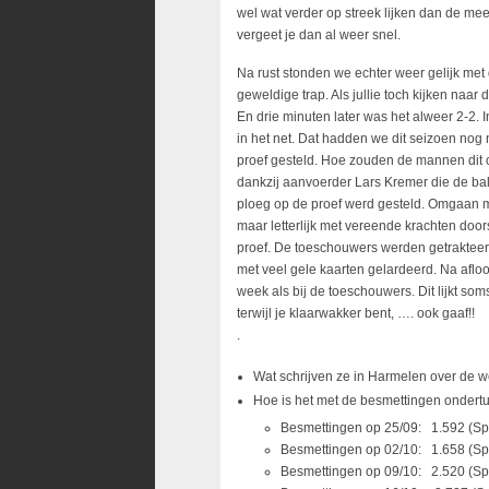
wel wat verder op streek lijken dan de me
vergeet je dan al weer snel.
Na rust stonden we echter weer gelijk met 
geweldige trap. Als jullie toch kijken n
En drie minuten later was het alweer 2-2. 
in het net. Dat hadden we dit seizoen nog
proef gesteld. Hoe zouden de mannen dit 
dankzij aanvoerder Lars Kremer die de bal l
ploeg op de proef werd gesteld. Omgaan me
maar letterlijk met vereende krachten doo
proef. De toeschouwers werden getrakteerd
met veel gele kaarten gelardeerd. Na afloo
week als bij de toeschouwers. Dit lijkt s
terwijl je klaarwakker bent, …. ook gaaf!!
.
Wat schrijven ze in Harmelen over de w
Hoe is het met de besmettingen ondert
Besmettingen op 25/09: 1.592 (Sp
Besmettingen op 02/10: 1.658 (S
Besmettingen op 09/10: 2.520 (Sp