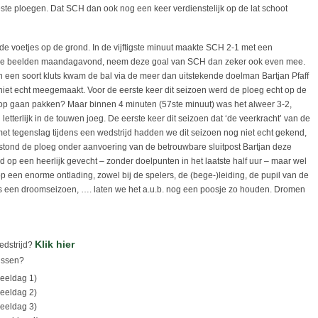
este ploegen. Dat SCH dan ook nog een keer verdienstelijk op de lat schoot
de voetjes op de grond. In de vijftigste minuut maakte SCH 2-1 met een
aar de beelden maandagavond, neem deze goal van SCH dan zeker ook even mee.
In een soort kluts kwam de bal via de meer dan uitstekende doelman Bartjan Pfaff
 niet echt meegemaakt. Voor de eerste keer dit seizoen werd de ploeg echt op de
op gaan pakken? Maar binnen 4 minuten (57ste minuut) was het alweer 3-2,
etterlijk in de touwen joeg. De eerste keer dit seizoen dat ‘de veerkracht’ van de
t tegenslag tijdens een wedstrijd hadden we dit seizoen nog niet echt gekend,
rstond de ploeg onder aanvoering van de betrouwbare sluitpost Bartjan deze
 op een heerlijk gevecht – zonder doelpunten in het laatste half uur – maar wel
p een enorme ontlading, zowel bij de spelers, de (bege-)leiding, de pupil van de
oms een droomseizoen, …. laten we het a.u.b. nog een poosje zo houden. Dromen
Klik hier
edstrijd?
ussen?
eeldag 1)
peeldag 2)
eeldag 3)