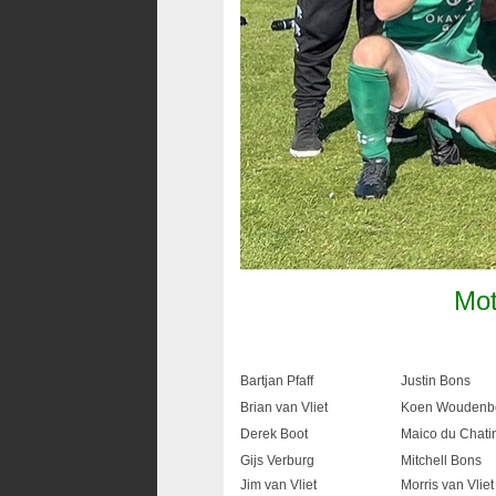
Mot
Bartjan Pfaff
Justin Bons
Brian van Vliet
Koen Woudenb
Derek Boot
Maico du Chatin
Gijs Verburg
Mitchell Bons
Jim van Vliet
Morris van Vliet