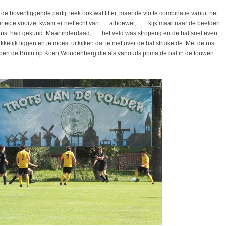
e bovenliggende partij, leek ook wat fitter, maar de vlotte combinatie vanuit het
fecte voorzet kwam er niet echt van …. alhoewel, ….. kijk maar naar de beelden
rust had gekund. Maar inderdaad, … het veld was stroperig en de bal snel even
elijk liggen en je moest uitkijken dat je niet over de bal struikelde. Met de rust
uben de Bruin op Koen Woudenberg die als vanouds prima de bal in de touwen