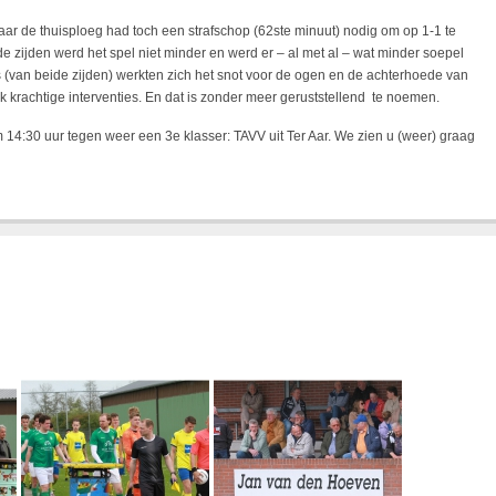
aar de thuisploeg had toch een strafschop (62ste minuut) nodig om op 1-1 te
 zijden werd het spel niet minder en werd er – al met al – wat minder soepel
 (van beide zijden) werkten zich het snot voor de ogen en de achterhoede van
rachtige interventies. En dat is zonder meer geruststellend te noemen.
14:30 uur tegen weer een 3e klasser: TAVV uit Ter Aar. We zien u (weer) graag