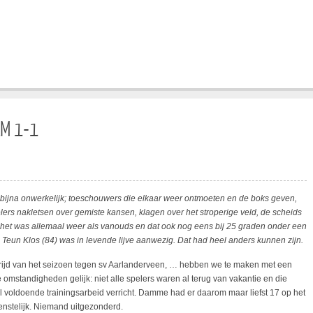
M 1-1
 bijna onwerkelijk; toeschouwers die elkaar weer ontmoeten en de boks geven,
lers nakletsen over gemiste kansen, klagen over het stroperige veld, de scheids
 het was allemaal weer als vanouds en dat ook nog eens bij 25 graden onder een
Teun Klos (84) was in levende lijve aanwezig. Dat had heel anders kunnen zijn.
trijd van het seizoen tegen sv Aarlanderveen, … hebben we te maken met een
omstandigheden gelijk: niet alle spelers waren al terug van vakantie en die
 voldoende trainingsarbeid verricht. Damme had er daarom maar liefst 17 op het
ienstelijk. Niemand uitgezonderd.