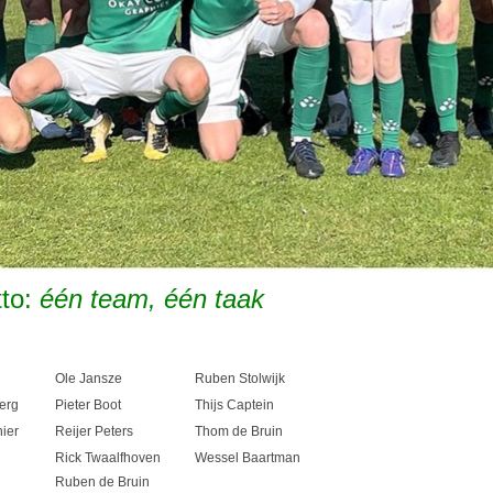
to:
één team, één taak
Ole Jansze
Ruben Stolwijk
erg
Pieter Boot
Thijs Captein
ier
Reijer Peters
Thom de Bruin
Rick Twaalfhoven
Wessel Baartman
Ruben de Bruin