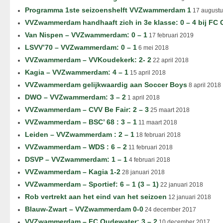
Programma 1ste seizoenshelft VVZwammerdam 1
17 augustu
VVZwammerdam handhaaft zich in 3e klasse: 0 – 4 bij FC
Van Nispen – VVZwammerdam: 0 – 1
17 februari 2019
LSVV’70 – VVZwammerdam: 0 – 1
6 mei 2018
VVZwammerdam – VVKoudekerk: 2- 2
22 april 2018
Kagia – VVZwammerdam: 4 – 1
15 april 2018
VVZwammerdam gelijkwaardig aan Soccer Boys
8 april 2018
DWO – VVZwammerdam: 3 – 2
1 april 2018
VVZwammerdam – CVV Be Fair: 2 – 3
25 maart 2018
VVZwammerdam – BSC’ 68 : 3 – 1
11 maart 2018
Leiden – VVZwammerdam : 2 – 1
18 februari 2018
VVZwammerdam – WDS : 6 – 2
11 februari 2018
DSVP – VVZwammerdam: 1 – 1
4 februari 2018
VVZwammerdam – Kagia 1-2
28 januari 2018
VVZwammerdam – Sportief: 6 – 1 (3 – 1)
22 januari 2018
Rob vertrekt aan het eind van het seizoen
12 januari 2018
Blauw-Zwart – VVZwammerdam 0-0
24 december 2017
VVZwammerdam – FC Oudewater: 3 – 2
10 december 2017