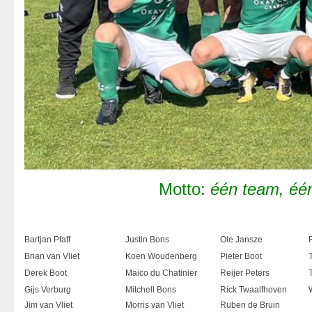
Motto:
één team, éé
Bartjan Pfaff
Justin Bons
Ole Jansze
Brian van Vliet
Koen Woudenberg
Pieter Boot
Derek Boot
Maico du Chatinier
Reijer Peters
Gijs Verburg
Mitchell Bons
Rick Twaalfhoven
Jim van Vliet
Morris van Vliet
Ruben de Bruin