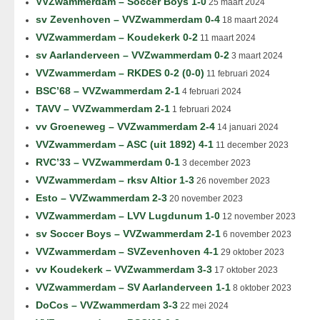
VVZwammerdam – Soccer Boys 1-0
25 maart 2024
sv Zevenhoven – VVZwammerdam 0-4
18 maart 2024
VVZwammerdam – Koudekerk 0-2
11 maart 2024
sv Aarlanderveen – VVZwammerdam 0-2
3 maart 2024
VVZwammerdam – RKDES 0-2 (0-0)
11 februari 2024
BSC’68 – VVZwammerdam 2-1
4 februari 2024
TAVV – VVZwammerdam 2-1
1 februari 2024
vv Groeneweg – VVZwammerdam 2-4
14 januari 2024
VVZwammerdam – ASC (uit 1892) 4-1
11 december 2023
RVC’33 – VVZwammerdam 0-1
3 december 2023
VVZwammerdam – rksv Altior 1-3
26 november 2023
Esto – VVZwammerdam 2-3
20 november 2023
VVZwammerdam – LVV Lugdunum 1-0
12 november 2023
sv Soccer Boys – VVZwammerdam 2-1
6 november 2023
VVZwammerdam – SVZevenhoven 4-1
29 oktober 2023
vv Koudekerk – VVZwammerdam 3-3
17 oktober 2023
VVZwammerdam – SV Aarlanderveen 1-1
8 oktober 2023
DoCos – VVZwammerdam 3-3
22 mei 2024