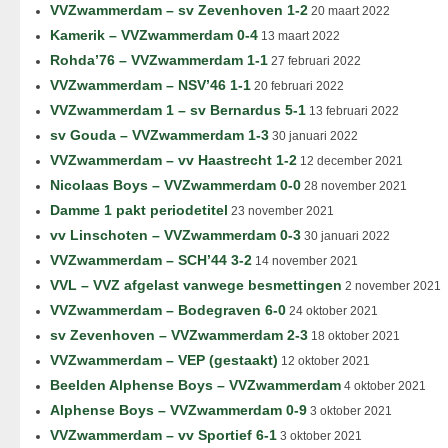
VVZwammerdam – sv Zevenhoven 1-2
20 maart 2022
Kamerik – VVZwammerdam 0-4
13 maart 2022
Rohda’76 – VVZwammerdam 1-1
27 februari 2022
VVZwammerdam – NSV’46 1-1
20 februari 2022
VVZwammerdam 1 – sv Bernardus 5-1
13 februari 2022
sv Gouda – VVZwammerdam 1-3
30 januari 2022
VVZwammerdam – vv Haastrecht 1-2
12 december 2021
Nicolaas Boys – VVZwammerdam 0-0
28 november 2021
Damme 1 pakt periodetitel
23 november 2021
vv Linschoten – VVZwammerdam 0-3
30 januari 2022
VVZwammerdam – SCH’44 3-2
14 november 2021
VVL – VVZ afgelast vanwege besmettingen
2 november 2021
VVZwammerdam – Bodegraven 6-0
24 oktober 2021
sv Zevenhoven – VVZwammerdam 2-3
18 oktober 2021
VVZwammerdam – VEP (gestaakt)
12 oktober 2021
Beelden Alphense Boys – VVZwammerdam
4 oktober 2021
Alphense Boys – VVZwammerdam 0-9
3 oktober 2021
VVZwammerdam – vv Sportief 6-1
3 oktober 2021