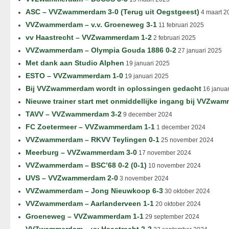
ASC – VVZwammerdam 3-0 (Terug uit Oegstgeest)
4 maart 2
VVZwammerdam – v.v. Groeneweg 3-1
11 februari 2025
vv Haastrecht – VVZwammerdam 1-2
2 februari 2025
VVZwammerdam – Olympia Gouda 1886 0-2
27 januari 2025
Met dank aan Studio Alphen
19 januari 2025
ESTO – VVZwammerdam 1-0
19 januari 2025
Bij VVZwammerdam wordt in oplossingen gedacht
16 januar
Nieuwe trainer start met onmiddellijke ingang bij VVZwa
TAVV – VVZwammerdam 3-2
9 december 2024
FC Zoetermeer – VVZwammerdam 1-1
1 december 2024
VVZwammerdam – RKVV Teylingen 0-1
25 november 2024
Meerburg – VVZwammerdam 3-0
17 november 2024
VVZwammerdam – BSC’68 0-2 (0-1)
10 november 2024
UVS – VVZwammerdam 2-0
3 november 2024
VVZwammerdam – Jong Nieuwkoop 6-3
30 oktober 2024
VVZwammerdam – Aarlanderveen 1-1
20 oktober 2024
Groeneweg – VVZwammerdam 1-1
29 september 2024