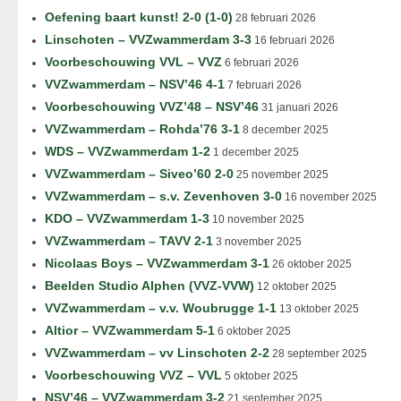
Oefening baart kunst! 2-0 (1-0)
28 februari 2026
Linschoten – VVZwammerdam 3-3
16 februari 2026
Voorbeschouwing VVL – VVZ
6 februari 2026
VVZwammerdam – NSV’46 4-1
7 februari 2026
Voorbeschouwing VVZ’48 – NSV’46
31 januari 2026
VVZwammerdam – Rohda’76 3-1
8 december 2025
WDS – VVZwammerdam 1-2
1 december 2025
VVZwammerdam – Siveo’60 2-0
25 november 2025
VVZwammerdam – s.v. Zevenhoven 3-0
16 november 2025
KDO – VVZwammerdam 1-3
10 november 2025
VVZwammerdam – TAVV 2-1
3 november 2025
Nicolaas Boys – VVZwammerdam 3-1
26 oktober 2025
Beelden Studio Alphen (VVZ-VVW)
12 oktober 2025
VVZwammerdam – v.v. Woubrugge 1-1
13 oktober 2025
Altior – VVZwammerdam 5-1
6 oktober 2025
VVZwammerdam – vv Linschoten 2-2
28 september 2025
Voorbeschouwing VVZ – VVL
5 oktober 2025
NSV’46 – VVZwammerdam 3-2
21 september 2025