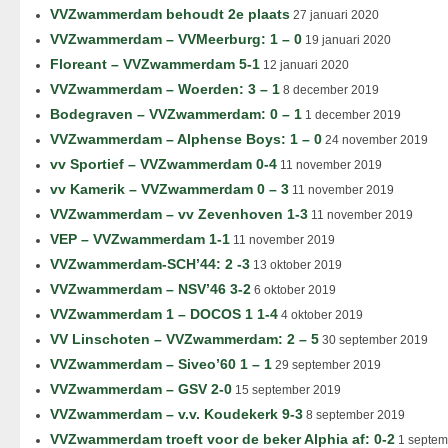
VVZwammerdam behoudt 2e plaats
27 januari 2020
VVZwammerdam – VVMeerburg: 1 – 0
19 januari 2020
Floreant – VVZwammerdam 5-1
12 januari 2020
VVZwammerdam – Woerden: 3 – 1
8 december 2019
Bodegraven – VVZwammerdam: 0 – 1
1 december 2019
VVZwammerdam – Alphense Boys: 1 – 0
24 november 2019
vv Sportief – VVZwammerdam 0-4
11 november 2019
vv Kamerik – VVZwammerdam 0 – 3
11 november 2019
VVZwammerdam – vv Zevenhoven 1-3
11 november 2019
VEP – VVZwammerdam 1-1
11 november 2019
VVZwammerdam-SCH’44: 2 -3
13 oktober 2019
VVZwammerdam – NSV’46 3-2
6 oktober 2019
VVZwammerdam 1 – DOCOS 1 1-4
4 oktober 2019
VV Linschoten – VVZwammerdam: 2 – 5
30 september 2019
VVZwammerdam – Siveo’60 1 – 1
29 september 2019
VVZwammerdam – GSV 2-0
15 september 2019
VVZwammerdam – v.v. Koudekerk 9-3
8 september 2019
VVZwammerdam troeft voor de beker Alphia af: 0-2
1 septem