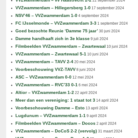
VVZwammerdam – vv Haastrecht 2-2
22 september 2024
VVZwammerdam – Hillegersberg 1-0
17 september 2024
NSV’46 – VVZwammerdam 1-0
4 september 2024
FC IJsselmonde – VVZwammerdam 3-3
1 september 2024
Goed bezochte Reunie ‘Damme 75 jaar’
30 juni 2024
Damme handhaaft zich in 3e klasse
9 juli 2024
Filmbeelden VVZwammerdam – Zwartewaal
10 juni 2024
VVZwammerdam – Zwartewaal 5-1
10 juni 2024
VVZwammerdam – TAVV 2-4
20 mei 2024
Voorbeschouwing VVZ-TAVV
8 juni 2024
ASC – VVZwammerdam 0-0
12 mei 2024
VVZwammerdam – RVC’33 0-1
6 mei 2024
Altior – VVZwammerdam 1-2
22 april 2024
Meer dan een vereniging: 1 staat tot 3
14 april 2024
Voorbeschouwing Damme – Esto
13 april 2024
Lugdunum – VVZwammerdam 1-1
9 april 2024
Filmbeelden VVZwammerdam – Docos
2 april 2024
VVZwammerdam – DoCoS 2-2 (vervolg)
31 maart 2024