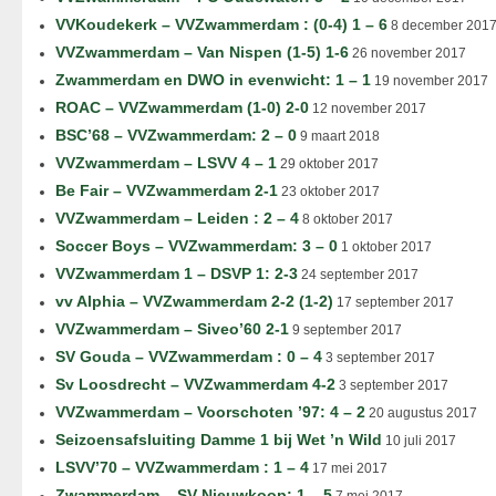
VVKoudekerk – VVZwammerdam : (0-4) 1 – 6
8 december 201
VVZwammerdam – Van Nispen (1-5) 1-6
26 november 2017
Zwammerdam en DWO in evenwicht: 1 – 1
19 november 2017
ROAC – VVZwammerdam (1-0) 2-0
12 november 2017
BSC’68 – VVZwammerdam: 2 – 0
9 maart 2018
VVZwammerdam – LSVV 4 – 1
29 oktober 2017
Be Fair – VVZwammerdam 2-1
23 oktober 2017
VVZwammerdam – Leiden : 2 – 4
8 oktober 2017
Soccer Boys – VVZwammerdam: 3 – 0
1 oktober 2017
VVZwammerdam 1 – DSVP 1: 2-3
24 september 2017
vv Alphia – VVZwammerdam 2-2 (1-2)
17 september 2017
VVZwammerdam – Siveo’60 2-1
9 september 2017
SV Gouda – VVZwammerdam : 0 – 4
3 september 2017
Sv Loosdrecht – VVZwammerdam 4-2
3 september 2017
VVZwammerdam – Voorschoten ’97: 4 – 2
20 augustus 2017
Seizoensafsluiting Damme 1 bij Wet ’n Wild
10 juli 2017
LSVV’70 – VVZwammerdam : 1 – 4
17 mei 2017
Zwammerdam – SV Nieuwkoop: 1 – 5