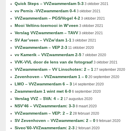
Quick Steps – VVZwammerdam 5-3
3 oktober 2021
vv Pernis -VVZwammerdam 0-4
3 oktober 2021
VVZwammerdam – PGS/Vogel 4-2
3 oktober 2021
Mooi Veltins-toernooi in W’veen
3 oktober 2021
Verslag VVZwammerdam – TAVV
3 oktober 2021
SV Aar’veen – VVZw’dam 1-1
3 oktober 2021
VVZwammerdam – VEP 2-3
11 oktober 2020
vv Kamerik – VVZwammerdam 2-5
7 oktober 2020
VVK-VVL door de lens van de fotograaf
3 oktober 2021
VVZwammerdam – VV Linschoten: 2 – 1
27 september 2020
Zevenhoven – VVZwammerdam 1 – 0
20 september 2020
LMO – VVZwammerdam 6 – 3
14 september 2020
Zwammerdam 1 wint met 6-0
6 september 2020
Verslag VVZ – SVA: 4 – 2
17 augustus 2020
NSV’46 – VVZwammerdam: 3-3
8 maart 2020
VVZwammerdam – VEP: 2 – 2
28 februari 2020
SV Zevenhoven – VVZwammerdam: 2 – 0
9 februari 2020
Siveo’60-VVZwammerdam: 2-3
2 februari 2020