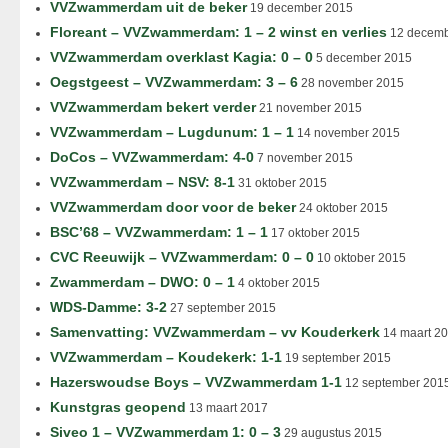
VVZwammerdam uit de beker
19 december 2015
Floreant – VVZwammerdam: 1 – 2 winst en verlies
12 decemb
VVZwammerdam overklast Kagia: 0 – 0
5 december 2015
Oegstgeest – VVZwammerdam: 3 – 6
28 november 2015
VVZwammerdam bekert verder
21 november 2015
VVZwammerdam – Lugdunum: 1 – 1
14 november 2015
DoCos – VVZwammerdam: 4-0
7 november 2015
VVZwammerdam – NSV: 8-1
31 oktober 2015
VVZwammerdam door voor de beker
24 oktober 2015
BSC’68 – VVZwammerdam: 1 – 1
17 oktober 2015
CVC Reeuwijk – VVZwammerdam: 0 – 0
10 oktober 2015
Zwammerdam – DWO: 0 – 1
4 oktober 2015
WDS-Damme: 3-2
27 september 2015
Samenvatting: VVZwammerdam – vv Kouderkerk
14 maart 2
VVZwammerdam – Koudekerk: 1-1
19 september 2015
Hazerswoudse Boys – VVZwammerdam 1-1
12 september 201
Kunstgras geopend
13 maart 2017
Siveo 1 – VVZwammerdam 1: 0 – 3
29 augustus 2015