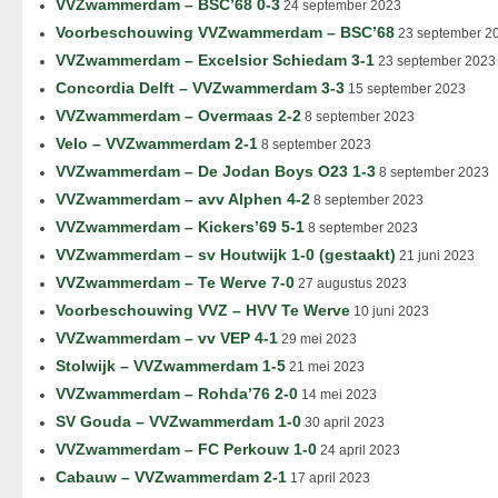
VVZwammerdam – BSC’68 0-3
24 september 2023
Voorbeschouwing VVZwammerdam – BSC’68
23 september 2
VVZwammerdam – Excelsior Schiedam 3-1
23 september 2023
Concordia Delft – VVZwammerdam 3-3
15 september 2023
VVZwammerdam – Overmaas 2-2
8 september 2023
Velo – VVZwammerdam 2-1
8 september 2023
VVZwammerdam – De Jodan Boys O23 1-3
8 september 2023
VVZwammerdam – avv Alphen 4-2
8 september 2023
VVZwammerdam – Kickers’69 5-1
8 september 2023
VVZwammerdam – sv Houtwijk 1-0 (gestaakt)
21 juni 2023
VVZwammerdam – Te Werve 7-0
27 augustus 2023
Voorbeschouwing VVZ – HVV Te Werve
10 juni 2023
VVZwammerdam – vv VEP 4-1
29 mei 2023
Stolwijk – VVZwammerdam 1-5
21 mei 2023
VVZwammerdam – Rohda’76 2-0
14 mei 2023
SV Gouda – VVZwammerdam 1-0
30 april 2023
VVZwammerdam – FC Perkouw 1-0
24 april 2023
Cabauw – VVZwammerdam 2-1
17 april 2023