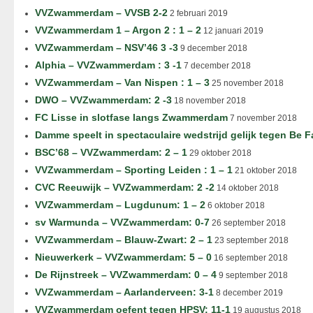
VVZwammerdam – VVSB 2-2
2 februari 2019
VVZwammerdam 1 – Argon 2 : 1 – 2
12 januari 2019
VVZwammerdam – NSV’46 3 -3
9 december 2018
Alphia – VVZwammerdam : 3 -1
7 december 2018
VVZwammerdam – Van Nispen : 1 – 3
25 november 2018
DWO – VVZwammerdam: 2 -3
18 november 2018
FC Lisse in slotfase langs Zwammerdam
7 november 2018
Damme speelt in spectaculaire wedstrijd gelijk tegen Be F
BSC’68 – VVZwammerdam: 2 – 1
29 oktober 2018
VVZwammerdam – Sporting Leiden : 1 – 1
21 oktober 2018
CVC Reeuwijk – VVZwammerdam: 2 -2
14 oktober 2018
VVZwammerdam – Lugdunum: 1 – 2
6 oktober 2018
sv Warmunda – VVZwammerdam: 0-7
26 september 2018
VVZwammerdam – Blauw-Zwart: 2 – 1
23 september 2018
Nieuwerkerk – VVZwammerdam: 5 – 0
16 september 2018
De Rijnstreek – VVZwammerdam: 0 – 4
9 september 2018
VVZwammerdam – Aarlanderveen: 3-1
8 december 2019
VVZwammerdam oefent tegen HPSV: 11-1
19 augustus 2018