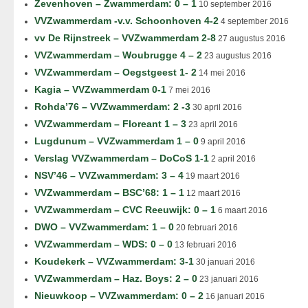
Zevenhoven – Zwammerdam: 0 – 1
10 september 2016
VVZwammerdam -v.v. Schoonhoven 4-2
4 september 2016
vv De Rijnstreek – VVZwammerdam 2-8
27 augustus 2016
VVZwammerdam – Woubrugge 4 – 2
23 augustus 2016
VVZwammerdam – Oegstgeest 1- 2
14 mei 2016
Kagia – VVZwammerdam 0-1
7 mei 2016
Rohda’76 – VVZwammerdam: 2 -3
30 april 2016
VVZwammerdam – Floreant 1 – 3
23 april 2016
Lugdunum – VVZwammerdam 1 – 0
9 april 2016
Verslag VVZwammerdam – DoCoS 1-1
2 april 2016
NSV’46 – VVZwammerdam: 3 – 4
19 maart 2016
VVZwammerdam – BSC’68: 1 – 1
12 maart 2016
VVZwammerdam – CVC Reeuwijk: 0 – 1
6 maart 2016
DWO – VVZwammerdam: 1 – 0
20 februari 2016
VVZwammerdam – WDS: 0 – 0
13 februari 2016
Koudekerk – VVZwammerdam: 3-1
30 januari 2016
VVZwammerdam – Haz. Boys: 2 – 0
23 januari 2016
Nieuwkoop – VVZwammerdam: 0 – 2
16 januari 2016