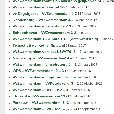
VVZwammerdam toont zich minstens gelijke van SEV
14 feb
VVZwammerdam – Sportief 1-2
14 februari 2017
vv Oegstgeest – VVZwammerdam 0-2
14 februari 2017
Roodenburg – VVZwammerdam 3-2
14 februari 2017
VVZwammerdam – Zevenhoven: 3 -3
13 maart 2017
Schoonhoven – VVZwammerdam 3-2
13 maart 2017
VVZwammerdam 1 – Alphia 1 1-0 (oefenwedstrijd)
13 maart 
Te gast bij v.v. Kethel-Spaland
13 maart 2017
VVZwammerdam verslaat LSVV’70: 5 – 2
13 maart 2017
Nieuwkoop – VVZwammerdam: 4 – 3
13 maart 2017
VVZwammerdam – Linschoten : 5 – 1
13 maart 2017
WDS – VVZwammerdam: 2 – 3
12 november 2016
VVZwammerdam – Lugdunum 2-3
5 november 2016
VVZwammerdam – VVKoudekerk: 3 – 1
29 oktober 2016
VVZwammerdam – BSC’68: 2 – 4
9 oktober 2016
Floreant – VVZwammerdam : 3 -1
1 oktober 2016
Perkouw – VVZwammerdam: 3 -3
24 september 2016
VVZwammerdam – CVC Reeuwijk 2 -3
17 september 2016