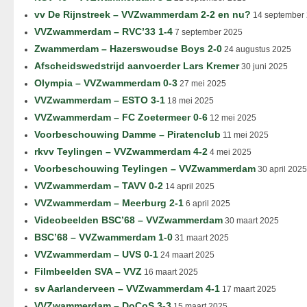
vv De Rijnstreek – VVZwammerdam 2-2 en nu?
14 september
VVZwammerdam – RVC’33 1-4
7 september 2025
Zwammerdam – Hazerswoudse Boys 2-0
24 augustus 2025
Afscheidswedstrijd aanvoerder Lars Kremer
30 juni 2025
Olympia – VVZwammerdam 0-3
27 mei 2025
VVZwammerdam – ESTO 3-1
18 mei 2025
VVZwammerdam – FC Zoetermeer 0-6
12 mei 2025
Voorbeschouwing Damme – Piratenclub
11 mei 2025
rkvv Teylingen – VVZwammerdam 4-2
4 mei 2025
Voorbeschouwing Teylingen – VVZwammerdam
30 april 2025
VVZwammerdam – TAVV 0-2
14 april 2025
VVZwammerdam – Meerburg 2-1
6 april 2025
Videobeelden BSC’68 – VVZwammerdam
30 maart 2025
BSC’68 – VVZwammerdam 1-0
31 maart 2025
VVZwammerdam – UVS 0-1
24 maart 2025
Filmbeelden SVA – VVZ
16 maart 2025
sv Aarlanderveen – VVZwammerdam 4-1
17 maart 2025
VVZwammerdam – DoCoS 3-3
15 maart 2025