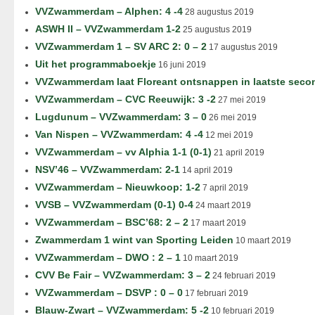
VVZwammerdam – Alphen: 4 -4
28 augustus 2019
ASWH II – VVZwammerdam 1-2
25 augustus 2019
VVZwammerdam 1 – SV ARC 2: 0 – 2
17 augustus 2019
Uit het programmaboekje
16 juni 2019
VVZwammerdam laat Floreant ontsnappen in laatste seco
VVZwammerdam – CVC Reeuwijk: 3 -2
27 mei 2019
Lugdunum – VVZwammerdam: 3 – 0
26 mei 2019
Van Nispen – VVZwammerdam: 4 -4
12 mei 2019
VVZwammerdam – vv Alphia 1-1 (0-1)
21 april 2019
NSV’46 – VVZwammerdam: 2-1
14 april 2019
VVZwammerdam – Nieuwkoop: 1-2
7 april 2019
VVSB – VVZwammerdam (0-1) 0-4
24 maart 2019
VVZwammerdam – BSC’68: 2 – 2
17 maart 2019
Zwammerdam 1 wint van Sporting Leiden
10 maart 2019
VVZwammerdam – DWO : 2 – 1
10 maart 2019
CVV Be Fair – VVZwammerdam: 3 – 2
24 februari 2019
VVZwammerdam – DSVP : 0 – 0
17 februari 2019
Blauw-Zwart – VVZwammerdam: 5 -2
10 februari 2019