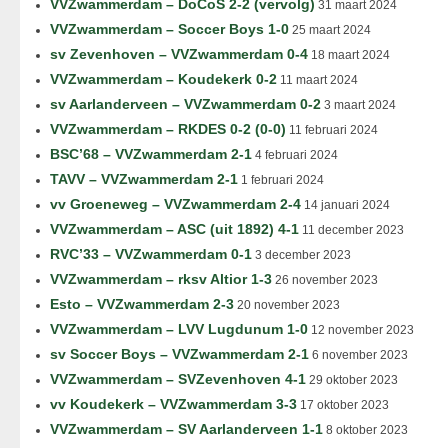
VVZwammerdam – DoCoS 2-2 (vervolg)
31 maart 2024
VVZwammerdam – Soccer Boys 1-0
25 maart 2024
sv Zevenhoven – VVZwammerdam 0-4
18 maart 2024
VVZwammerdam – Koudekerk 0-2
11 maart 2024
sv Aarlanderveen – VVZwammerdam 0-2
3 maart 2024
VVZwammerdam – RKDES 0-2 (0-0)
11 februari 2024
BSC’68 – VVZwammerdam 2-1
4 februari 2024
TAVV – VVZwammerdam 2-1
1 februari 2024
vv Groeneweg – VVZwammerdam 2-4
14 januari 2024
VVZwammerdam – ASC (uit 1892) 4-1
11 december 2023
RVC’33 – VVZwammerdam 0-1
3 december 2023
VVZwammerdam – rksv Altior 1-3
26 november 2023
Esto – VVZwammerdam 2-3
20 november 2023
VVZwammerdam – LVV Lugdunum 1-0
12 november 2023
sv Soccer Boys – VVZwammerdam 2-1
6 november 2023
VVZwammerdam – SVZevenhoven 4-1
29 oktober 2023
vv Koudekerk – VVZwammerdam 3-3
17 oktober 2023
VVZwammerdam – SV Aarlanderveen 1-1
8 oktober 2023