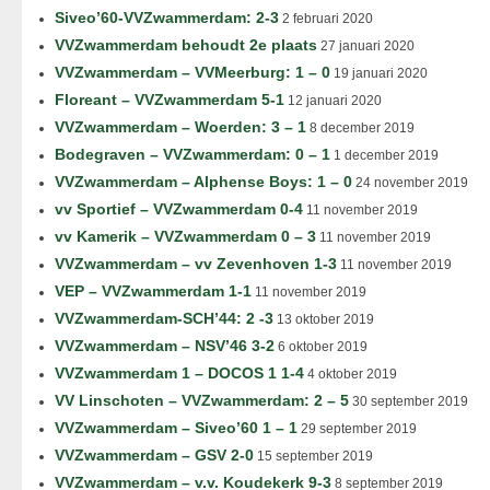
Siveo’60-VVZwammerdam: 2-3
2 februari 2020
VVZwammerdam behoudt 2e plaats
27 januari 2020
VVZwammerdam – VVMeerburg: 1 – 0
19 januari 2020
Floreant – VVZwammerdam 5-1
12 januari 2020
VVZwammerdam – Woerden: 3 – 1
8 december 2019
Bodegraven – VVZwammerdam: 0 – 1
1 december 2019
VVZwammerdam – Alphense Boys: 1 – 0
24 november 2019
vv Sportief – VVZwammerdam 0-4
11 november 2019
vv Kamerik – VVZwammerdam 0 – 3
11 november 2019
VVZwammerdam – vv Zevenhoven 1-3
11 november 2019
VEP – VVZwammerdam 1-1
11 november 2019
VVZwammerdam-SCH’44: 2 -3
13 oktober 2019
VVZwammerdam – NSV’46 3-2
6 oktober 2019
VVZwammerdam 1 – DOCOS 1 1-4
4 oktober 2019
VV Linschoten – VVZwammerdam: 2 – 5
30 september 2019
VVZwammerdam – Siveo’60 1 – 1
29 september 2019
VVZwammerdam – GSV 2-0
15 september 2019
VVZwammerdam – v.v. Koudekerk 9-3
8 september 2019