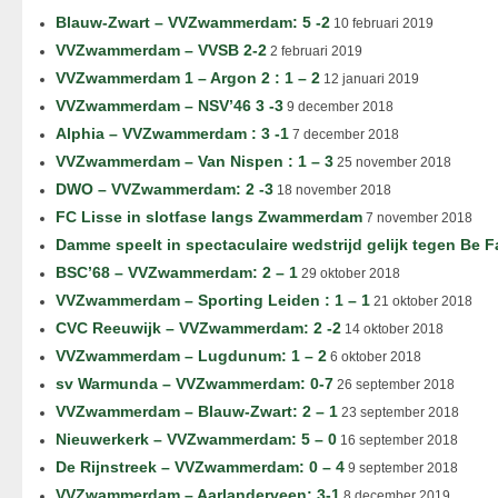
Blauw-Zwart – VVZwammerdam: 5 -2
10 februari 2019
VVZwammerdam – VVSB 2-2
2 februari 2019
VVZwammerdam 1 – Argon 2 : 1 – 2
12 januari 2019
VVZwammerdam – NSV’46 3 -3
9 december 2018
Alphia – VVZwammerdam : 3 -1
7 december 2018
VVZwammerdam – Van Nispen : 1 – 3
25 november 2018
DWO – VVZwammerdam: 2 -3
18 november 2018
FC Lisse in slotfase langs Zwammerdam
7 november 2018
Damme speelt in spectaculaire wedstrijd gelijk tegen Be F
BSC’68 – VVZwammerdam: 2 – 1
29 oktober 2018
VVZwammerdam – Sporting Leiden : 1 – 1
21 oktober 2018
CVC Reeuwijk – VVZwammerdam: 2 -2
14 oktober 2018
VVZwammerdam – Lugdunum: 1 – 2
6 oktober 2018
sv Warmunda – VVZwammerdam: 0-7
26 september 2018
VVZwammerdam – Blauw-Zwart: 2 – 1
23 september 2018
Nieuwerkerk – VVZwammerdam: 5 – 0
16 september 2018
De Rijnstreek – VVZwammerdam: 0 – 4
9 september 2018
VVZwammerdam – Aarlanderveen: 3-1
8 december 2019