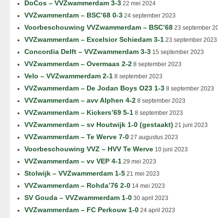
DoCos – VVZwammerdam 3-3
22 mei 2024
VVZwammerdam – BSC’68 0-3
24 september 2023
Voorbeschouwing VVZwammerdam – BSC’68
23 september 2
VVZwammerdam – Excelsior Schiedam 3-1
23 september 2023
Concordia Delft – VVZwammerdam 3-3
15 september 2023
VVZwammerdam – Overmaas 2-2
8 september 2023
Velo – VVZwammerdam 2-1
8 september 2023
VVZwammerdam – De Jodan Boys O23 1-3
8 september 2023
VVZwammerdam – avv Alphen 4-2
8 september 2023
VVZwammerdam – Kickers’69 5-1
8 september 2023
VVZwammerdam – sv Houtwijk 1-0 (gestaakt)
21 juni 2023
VVZwammerdam – Te Werve 7-0
27 augustus 2023
Voorbeschouwing VVZ – HVV Te Werve
10 juni 2023
VVZwammerdam – vv VEP 4-1
29 mei 2023
Stolwijk – VVZwammerdam 1-5
21 mei 2023
VVZwammerdam – Rohda’76 2-0
14 mei 2023
SV Gouda – VVZwammerdam 1-0
30 april 2023
VVZwammerdam – FC Perkouw 1-0
24 april 2023