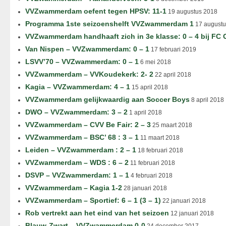
VVZwammerdam oefent tegen HPSV: 11-1
19 augustus 2018
Programma 1ste seizoenshelft VVZwammerdam 1
17 augustu
VVZwammerdam handhaaft zich in 3e klasse: 0 – 4 bij FC
Van Nispen – VVZwammerdam: 0 – 1
17 februari 2019
LSVV’70 – VVZwammerdam: 0 – 1
6 mei 2018
VVZwammerdam – VVKoudekerk: 2- 2
22 april 2018
Kagia – VVZwammerdam: 4 – 1
15 april 2018
VVZwammerdam gelijkwaardig aan Soccer Boys
8 april 2018
DWO – VVZwammerdam: 3 – 2
1 april 2018
VVZwammerdam – CVV Be Fair: 2 – 3
25 maart 2018
VVZwammerdam – BSC’ 68 : 3 – 1
11 maart 2018
Leiden – VVZwammerdam : 2 – 1
18 februari 2018
VVZwammerdam – WDS : 6 – 2
11 februari 2018
DSVP – VVZwammerdam: 1 – 1
4 februari 2018
VVZwammerdam – Kagia 1-2
28 januari 2018
VVZwammerdam – Sportief: 6 – 1 (3 – 1)
22 januari 2018
Rob vertrekt aan het eind van het seizoen
12 januari 2018
Blauw-Zwart – VVZwammerdam 0-0