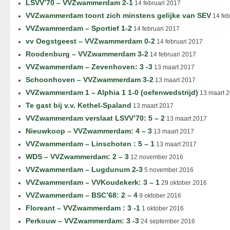
LSVV’70 – VVZwammerdam 2-1
14 februari 2017
VVZwammerdam toont zich minstens gelijke van SEV
14 feb
VVZwammerdam – Sportief 1-2
14 februari 2017
vv Oegstgeest – VVZwammerdam 0-2
14 februari 2017
Roodenburg – VVZwammerdam 3-2
14 februari 2017
VVZwammerdam – Zevenhoven: 3 -3
13 maart 2017
Schoonhoven – VVZwammerdam 3-2
13 maart 2017
VVZwammerdam 1 – Alphia 1 1-0 (oefenwedstrijd)
13 maart 
Te gast bij v.v. Kethel-Spaland
13 maart 2017
VVZwammerdam verslaat LSVV’70: 5 – 2
13 maart 2017
Nieuwkoop – VVZwammerdam: 4 – 3
13 maart 2017
VVZwammerdam – Linschoten : 5 – 1
13 maart 2017
WDS – VVZwammerdam: 2 – 3
12 november 2016
VVZwammerdam – Lugdunum 2-3
5 november 2016
VVZwammerdam – VVKoudekerk: 3 – 1
29 oktober 2016
VVZwammerdam – BSC’68: 2 – 4
9 oktober 2016
Floreant – VVZwammerdam : 3 -1
1 oktober 2016
Perkouw – VVZwammerdam: 3 -3
24 september 2016