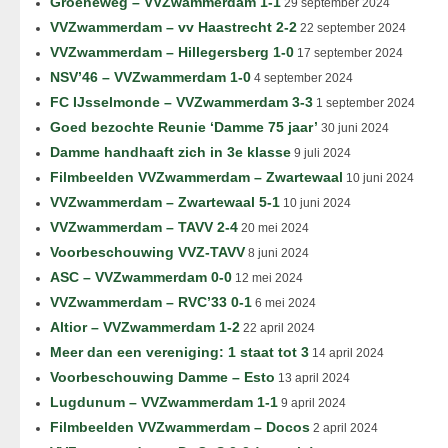
Groeneweg – VVZwammerdam 1-1
29 september 2024
VVZwammerdam – vv Haastrecht 2-2
22 september 2024
VVZwammerdam – Hillegersberg 1-0
17 september 2024
NSV’46 – VVZwammerdam 1-0
4 september 2024
FC IJsselmonde – VVZwammerdam 3-3
1 september 2024
Goed bezochte Reunie ‘Damme 75 jaar’
30 juni 2024
Damme handhaaft zich in 3e klasse
9 juli 2024
Filmbeelden VVZwammerdam – Zwartewaal
10 juni 2024
VVZwammerdam – Zwartewaal 5-1
10 juni 2024
VVZwammerdam – TAVV 2-4
20 mei 2024
Voorbeschouwing VVZ-TAVV
8 juni 2024
ASC – VVZwammerdam 0-0
12 mei 2024
VVZwammerdam – RVC’33 0-1
6 mei 2024
Altior – VVZwammerdam 1-2
22 april 2024
Meer dan een vereniging: 1 staat tot 3
14 april 2024
Voorbeschouwing Damme – Esto
13 april 2024
Lugdunum – VVZwammerdam 1-1
9 april 2024
Filmbeelden VVZwammerdam – Docos
2 april 2024