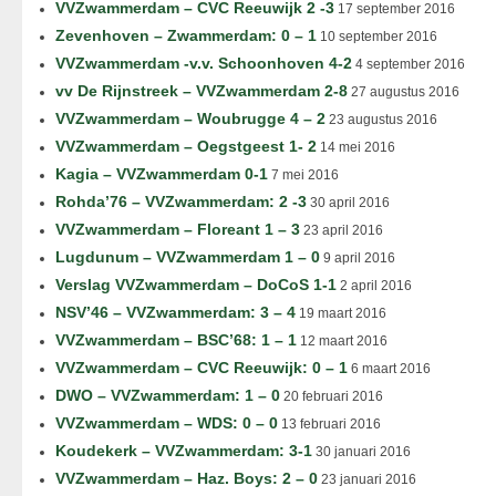
VVZwammerdam – CVC Reeuwijk 2 -3
17 september 2016
Zevenhoven – Zwammerdam: 0 – 1
10 september 2016
VVZwammerdam -v.v. Schoonhoven 4-2
4 september 2016
vv De Rijnstreek – VVZwammerdam 2-8
27 augustus 2016
VVZwammerdam – Woubrugge 4 – 2
23 augustus 2016
VVZwammerdam – Oegstgeest 1- 2
14 mei 2016
Kagia – VVZwammerdam 0-1
7 mei 2016
Rohda’76 – VVZwammerdam: 2 -3
30 april 2016
VVZwammerdam – Floreant 1 – 3
23 april 2016
Lugdunum – VVZwammerdam 1 – 0
9 april 2016
Verslag VVZwammerdam – DoCoS 1-1
2 april 2016
NSV’46 – VVZwammerdam: 3 – 4
19 maart 2016
VVZwammerdam – BSC’68: 1 – 1
12 maart 2016
VVZwammerdam – CVC Reeuwijk: 0 – 1
6 maart 2016
DWO – VVZwammerdam: 1 – 0
20 februari 2016
VVZwammerdam – WDS: 0 – 0
13 februari 2016
Koudekerk – VVZwammerdam: 3-1
30 januari 2016
VVZwammerdam – Haz. Boys: 2 – 0
23 januari 2016