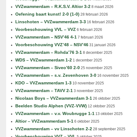
VVZwammerdam – R.K.S.V. Altior 3-2
8 maart 2026
Oefening baart kunst! 2-0 (1-0)
28 februari 2026
Linschoten – VVZwammerdam 3-3
16 februari 2026
Voorbeschouwing VVL – VVZ
6 februari 2026
VVZwammerdam – NSV’46 4-1
7 februari 2026
Voorbeschouwing VVZ’48 – NSV’46
31 januari 2026
VVZwammerdam – Rohda’76 3-1
8 december 2025
WDS – VVZwammerdam 1-2
1 december 2025
VVZwammerdam – Siveo’60 2-0
25 november 2025
VVZwammerdam – s.v. Zevenhoven 3-0
16 november 2025
KDO – VVZwammerdam 1-3
10 november 2025
VVZwammerdam – TAVV 2-1
3 november 2025
Nicolaas Boys – VVZwammerdam 3-1
26 oktober 2025
Beelden Studio Alphen (VVZ-VVW)
12 oktober 2025
VVZwammerdam – v.v. Woubrugge 1-1
13 oktober 2025
Altior – VVZwammerdam 5-1
6 oktober 2025
VVZwammerdam – vv Linschoten 2-2
28 september 2025
Voorbeschouwing VVZ – VVL
5 oktober 2025