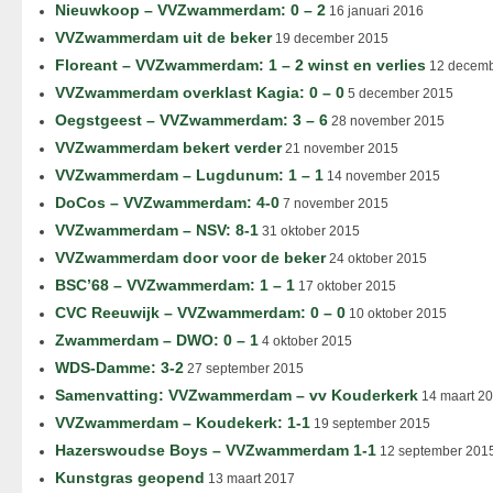
Nieuwkoop – VVZwammerdam: 0 – 2
16 januari 2016
VVZwammerdam uit de beker
19 december 2015
Floreant – VVZwammerdam: 1 – 2 winst en verlies
12 decemb
VVZwammerdam overklast Kagia: 0 – 0
5 december 2015
Oegstgeest – VVZwammerdam: 3 – 6
28 november 2015
VVZwammerdam bekert verder
21 november 2015
VVZwammerdam – Lugdunum: 1 – 1
14 november 2015
DoCos – VVZwammerdam: 4-0
7 november 2015
VVZwammerdam – NSV: 8-1
31 oktober 2015
VVZwammerdam door voor de beker
24 oktober 2015
BSC’68 – VVZwammerdam: 1 – 1
17 oktober 2015
CVC Reeuwijk – VVZwammerdam: 0 – 0
10 oktober 2015
Zwammerdam – DWO: 0 – 1
4 oktober 2015
WDS-Damme: 3-2
27 september 2015
Samenvatting: VVZwammerdam – vv Kouderkerk
14 maart 2
VVZwammerdam – Koudekerk: 1-1
19 september 2015
Hazerswoudse Boys – VVZwammerdam 1-1
12 september 201
Kunstgras geopend
13 maart 2017