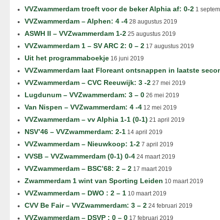
VVZwammerdam troeft voor de beker Alphia af: 0-2
1 septem
VVZwammerdam – Alphen: 4 -4
28 augustus 2019
ASWH II – VVZwammerdam 1-2
25 augustus 2019
VVZwammerdam 1 – SV ARC 2: 0 – 2
17 augustus 2019
Uit het programmaboekje
16 juni 2019
VVZwammerdam laat Floreant ontsnappen in laatste seco
VVZwammerdam – CVC Reeuwijk: 3 -2
27 mei 2019
Lugdunum – VVZwammerdam: 3 – 0
26 mei 2019
Van Nispen – VVZwammerdam: 4 -4
12 mei 2019
VVZwammerdam – vv Alphia 1-1 (0-1)
21 april 2019
NSV’46 – VVZwammerdam: 2-1
14 april 2019
VVZwammerdam – Nieuwkoop: 1-2
7 april 2019
VVSB – VVZwammerdam (0-1) 0-4
24 maart 2019
VVZwammerdam – BSC’68: 2 – 2
17 maart 2019
Zwammerdam 1 wint van Sporting Leiden
10 maart 2019
VVZwammerdam – DWO : 2 – 1
10 maart 2019
CVV Be Fair – VVZwammerdam: 3 – 2
24 februari 2019
VVZwammerdam – DSVP : 0 – 0
17 februari 2019