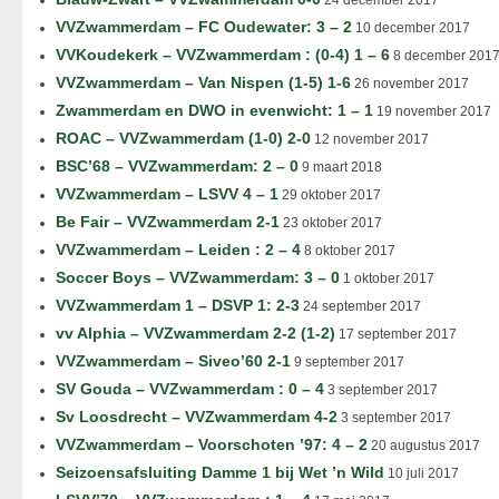
24 december 2017
VVZwammerdam – FC Oudewater: 3 – 2
10 december 2017
VVKoudekerk – VVZwammerdam : (0-4) 1 – 6
8 december 201
VVZwammerdam – Van Nispen (1-5) 1-6
26 november 2017
Zwammerdam en DWO in evenwicht: 1 – 1
19 november 2017
ROAC – VVZwammerdam (1-0) 2-0
12 november 2017
BSC’68 – VVZwammerdam: 2 – 0
9 maart 2018
VVZwammerdam – LSVV 4 – 1
29 oktober 2017
Be Fair – VVZwammerdam 2-1
23 oktober 2017
VVZwammerdam – Leiden : 2 – 4
8 oktober 2017
Soccer Boys – VVZwammerdam: 3 – 0
1 oktober 2017
VVZwammerdam 1 – DSVP 1: 2-3
24 september 2017
vv Alphia – VVZwammerdam 2-2 (1-2)
17 september 2017
VVZwammerdam – Siveo’60 2-1
9 september 2017
SV Gouda – VVZwammerdam : 0 – 4
3 september 2017
Sv Loosdrecht – VVZwammerdam 4-2
3 september 2017
VVZwammerdam – Voorschoten ’97: 4 – 2
20 augustus 2017
Seizoensafsluiting Damme 1 bij Wet ’n Wild
10 juli 2017