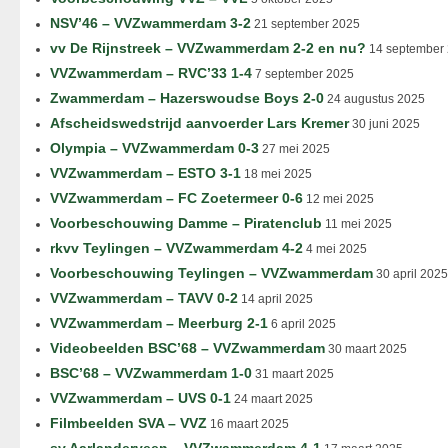
NSV’46 – VVZwammerdam 3-2
21 september 2025
vv De Rijnstreek – VVZwammerdam 2-2 en nu?
14 september
VVZwammerdam – RVC’33 1-4
7 september 2025
Zwammerdam – Hazerswoudse Boys 2-0
24 augustus 2025
Afscheidswedstrijd aanvoerder Lars Kremer
30 juni 2025
Olympia – VVZwammerdam 0-3
27 mei 2025
VVZwammerdam – ESTO 3-1
18 mei 2025
VVZwammerdam – FC Zoetermeer 0-6
12 mei 2025
Voorbeschouwing Damme – Piratenclub
11 mei 2025
rkvv Teylingen – VVZwammerdam 4-2
4 mei 2025
Voorbeschouwing Teylingen – VVZwammerdam
30 april 2025
VVZwammerdam – TAVV 0-2
14 april 2025
VVZwammerdam – Meerburg 2-1
6 april 2025
Videobeelden BSC’68 – VVZwammerdam
30 maart 2025
BSC’68 – VVZwammerdam 1-0
31 maart 2025
VVZwammerdam – UVS 0-1
24 maart 2025
Filmbeelden SVA – VVZ
16 maart 2025