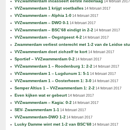
VVZwammerdam incasseert eerste nederlaag
14 februari 2017
VVZwammerdam 1 krijgt voetballes
14 februari 2017
VVZwammerdam – Alphia 1-0
14 februari 2017
VVZwammerdam – DWO 0-1
14 februari 2017
VVZwammerdam – BSC’68 eindigt in 2-2
14 februari 2017
VVZwammerdam – Oegstgeest 4-2
14 februari 2017
Zwammerdam verliest onterecht met 1-2 van de Leidse st
VVZwammerdam doet zichzelf te kort
14 februari 2017
Sportief – VVZwammerdam 0-2
14 februari 2017
VVZwammerdam 1 – Roodenburg 1: 2-2
14 februari 2017
VVZwammerdam 1 – Lugdunum 1: 5-1
14 februari 2017
VVZwammerdam 1 – Oosterheem 1: 3-0
14 februari 2017
Semper Altius 1 – VVZwammerdam 1: 2-2
14 februari 2017
Even kijken wat er gebeurt
14 februari 2017
VVZwammerdam – Kagia: 0-2
14 februari 2017
SEV- Zwammerdam 1-1
14 februari 2017
VVZwammerdam-DWO 1-2
14 februari 2017
Lucky Damme wint met 1-2 van BSC’68
14 februari 2017