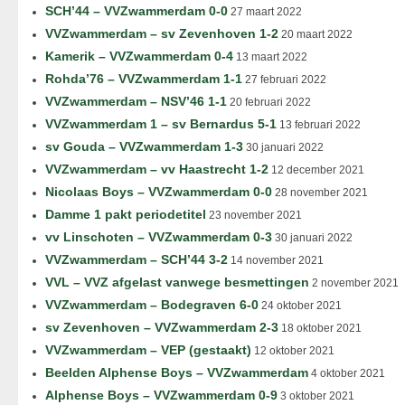
SCH’44 – VVZwammerdam 0-0
27 maart 2022
VVZwammerdam – sv Zevenhoven 1-2
20 maart 2022
Kamerik – VVZwammerdam 0-4
13 maart 2022
Rohda’76 – VVZwammerdam 1-1
27 februari 2022
VVZwammerdam – NSV’46 1-1
20 februari 2022
VVZwammerdam 1 – sv Bernardus 5-1
13 februari 2022
sv Gouda – VVZwammerdam 1-3
30 januari 2022
VVZwammerdam – vv Haastrecht 1-2
12 december 2021
Nicolaas Boys – VVZwammerdam 0-0
28 november 2021
Damme 1 pakt periodetitel
23 november 2021
vv Linschoten – VVZwammerdam 0-3
30 januari 2022
VVZwammerdam – SCH’44 3-2
14 november 2021
VVL – VVZ afgelast vanwege besmettingen
2 november 2021
VVZwammerdam – Bodegraven 6-0
24 oktober 2021
sv Zevenhoven – VVZwammerdam 2-3
18 oktober 2021
VVZwammerdam – VEP (gestaakt)
12 oktober 2021
Beelden Alphense Boys – VVZwammerdam
4 oktober 2021
Alphense Boys – VVZwammerdam 0-9
3 oktober 2021