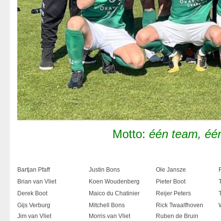
Motto:
één team, éé
Bartjan Pfaff
Justin Bons
Ole Jansze
Brian van Vliet
Koen Woudenberg
Pieter Boot
Derek Boot
Maico du Chatinier
Reijer Peters
Gijs Verburg
Mitchell Bons
Rick Twaalfhoven
Jim van Vliet
Morris van Vliet
Ruben de Bruin