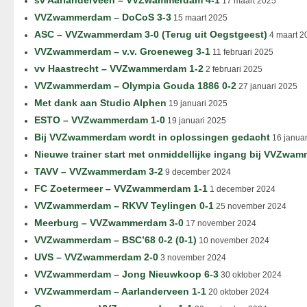
sv Aarlanderveen – VVZwammerdam 4-1
17 maart 2025
VVZwammerdam – DoCoS 3-3
15 maart 2025
ASC – VVZwammerdam 3-0 (Terug uit Oegstgeest)
4 maart 2
VVZwammerdam – v.v. Groeneweg 3-1
11 februari 2025
vv Haastrecht – VVZwammerdam 1-2
2 februari 2025
VVZwammerdam – Olympia Gouda 1886 0-2
27 januari 2025
Met dank aan Studio Alphen
19 januari 2025
ESTO – VVZwammerdam 1-0
19 januari 2025
Bij VVZwammerdam wordt in oplossingen gedacht
16 januar
Nieuwe trainer start met onmiddellijke ingang bij VVZwa
TAVV – VVZwammerdam 3-2
9 december 2024
FC Zoetermeer – VVZwammerdam 1-1
1 december 2024
VVZwammerdam – RKVV Teylingen 0-1
25 november 2024
Meerburg – VVZwammerdam 3-0
17 november 2024
VVZwammerdam – BSC’68 0-2 (0-1)
10 november 2024
UVS – VVZwammerdam 2-0
3 november 2024
VVZwammerdam – Jong Nieuwkoop 6-3
30 oktober 2024
VVZwammerdam – Aarlanderveen 1-1
20 oktober 2024