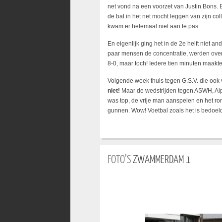
net vond na een voorzet van Justin Bons. 
de bal in het net mocht leggen van zijn col
kwam er helemaal niet aan te pas.
En eigenlijk ging het in de 2e helft niet a
paar mensen de concentratie, werden overm
8-0, maar toch! Iedere tien minuten maakte
Volgende week thuis tegen G.S.V. die ook
niet!
Maar de wedstrijden tegen ASWH, Alphi
was top, de vrije man aanspelen en het ro
gunnen. Wow! Voetbal zoals het is bedoeld.
FOTO’S
ZWAMMERDAM 1