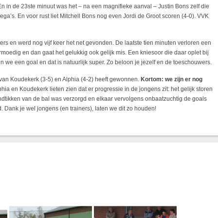
En in de 23ste minuut was het – na een magnifieke aanval – Justin Bons zelf die
lega’s. En voor rust liet Mitchell Bons nog even Jordi de Groot scoren (4-0). VVK
nders en werd nog vijf keer het net gevonden. De laatste tien minuten verloren een
oedig en dan gaat het gelukkig ook gelijk mis. Een kniesoor die daar oplet bij
n we een goal en dat is natuurlijk super. Zo beloon je jezelf en de toeschouwers.
 van Koudekerk (3-5) en Alphia (4-2) heeft gewonnen.
Kortom: we zijn er nog
a en Koudekerk lieten zien dat er progressie in de jongens zit: het gelijk storen
ndtikken van de bal was verzorgd en elkaar vervolgens onbaatzuchtig de goals
 Dank je wel jongens (en trainers), laten we dit zo houden!