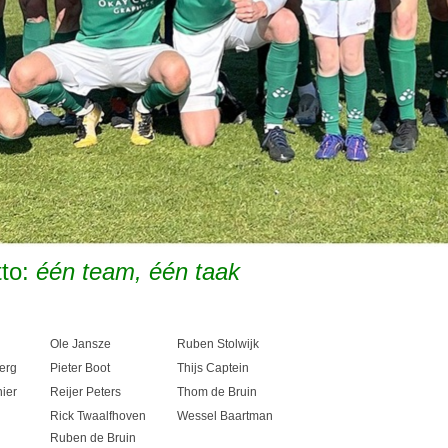
to:
één team, één taak
Ole Jansze
Ruben Stolwijk
erg
Pieter Boot
Thijs Captein
ier
Reijer Peters
Thom de Bruin
Rick Twaalfhoven
Wessel Baartman
Ruben de Bruin