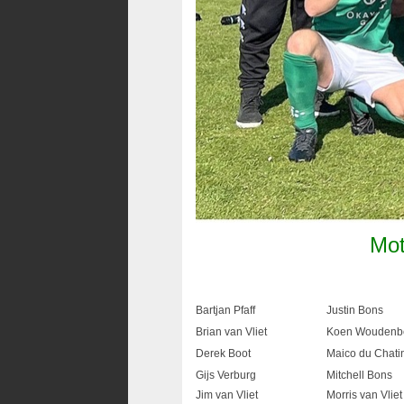
Mot
Bartjan Pfaff
Justin Bons
Brian van Vliet
Koen Woudenb
Derek Boot
Maico du Chatin
Gijs Verburg
Mitchell Bons
Jim van Vliet
Morris van Vliet