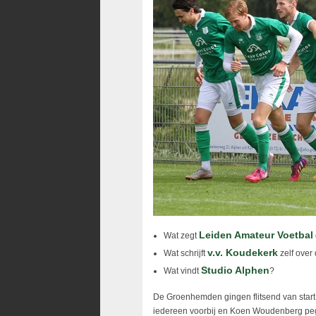
Leiden Amateur Voetbal
Wat zegt
v.v. Koudekerk
Wat schrijft
zelf over
Studio Alphen
Wat vindt
?
De Groenhemden gingen flitsend van start,
iedereen voorbij en Koen Woudenberg pege