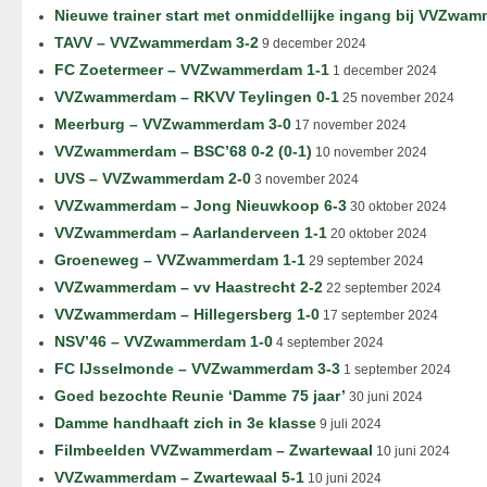
Nieuwe trainer start met onmiddellijke ingang bij VVZwa
TAVV – VVZwammerdam 3-2
9 december 2024
FC Zoetermeer – VVZwammerdam 1-1
1 december 2024
VVZwammerdam – RKVV Teylingen 0-1
25 november 2024
Meerburg – VVZwammerdam 3-0
17 november 2024
VVZwammerdam – BSC’68 0-2 (0-1)
10 november 2024
UVS – VVZwammerdam 2-0
3 november 2024
VVZwammerdam – Jong Nieuwkoop 6-3
30 oktober 2024
VVZwammerdam – Aarlanderveen 1-1
20 oktober 2024
Groeneweg – VVZwammerdam 1-1
29 september 2024
VVZwammerdam – vv Haastrecht 2-2
22 september 2024
VVZwammerdam – Hillegersberg 1-0
17 september 2024
NSV’46 – VVZwammerdam 1-0
4 september 2024
FC IJsselmonde – VVZwammerdam 3-3
1 september 2024
Goed bezochte Reunie ‘Damme 75 jaar’
30 juni 2024
Damme handhaaft zich in 3e klasse
9 juli 2024
Filmbeelden VVZwammerdam – Zwartewaal
10 juni 2024
VVZwammerdam – Zwartewaal 5-1
10 juni 2024