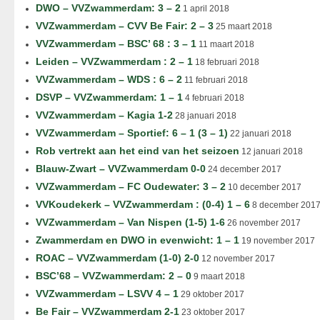
DWO – VVZwammerdam: 3 – 2
1 april 2018
VVZwammerdam – CVV Be Fair: 2 – 3
25 maart 2018
VVZwammerdam – BSC’ 68 : 3 – 1
11 maart 2018
Leiden – VVZwammerdam : 2 – 1
18 februari 2018
VVZwammerdam – WDS : 6 – 2
11 februari 2018
DSVP – VVZwammerdam: 1 – 1
4 februari 2018
VVZwammerdam – Kagia 1-2
28 januari 2018
VVZwammerdam – Sportief: 6 – 1 (3 – 1)
22 januari 2018
Rob vertrekt aan het eind van het seizoen
12 januari 2018
Blauw-Zwart – VVZwammerdam 0-0
24 december 2017
VVZwammerdam – FC Oudewater: 3 – 2
10 december 2017
VVKoudekerk – VVZwammerdam : (0-4) 1 – 6
8 december 201
VVZwammerdam – Van Nispen (1-5) 1-6
26 november 2017
Zwammerdam en DWO in evenwicht: 1 – 1
19 november 2017
ROAC – VVZwammerdam (1-0) 2-0
12 november 2017
BSC’68 – VVZwammerdam: 2 – 0
9 maart 2018
VVZwammerdam – LSVV 4 – 1
29 oktober 2017
Be Fair – VVZwammerdam 2-1
23 oktober 2017