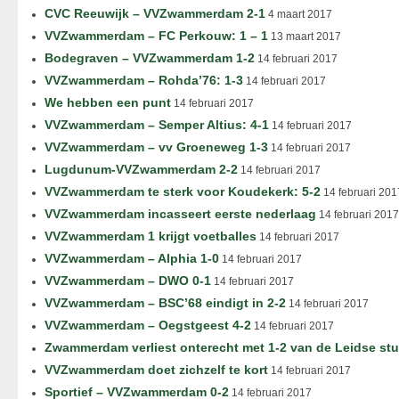
CVC Reeuwijk – VVZwammerdam 2-1
4 maart 2017
VVZwammerdam – FC Perkouw: 1 – 1
13 maart 2017
Bodegraven – VVZwammerdam 1-2
14 februari 2017
VVZwammerdam – Rohda’76: 1-3
14 februari 2017
We hebben een punt
14 februari 2017
VVZwammerdam – Semper Altius: 4-1
14 februari 2017
VVZwammerdam – vv Groeneweg 1-3
14 februari 2017
Lugdunum-VVZwammerdam 2-2
14 februari 2017
VVZwammerdam te sterk voor Koudekerk: 5-2
14 februari 201
VVZwammerdam incasseert eerste nederlaag
14 februari 2017
VVZwammerdam 1 krijgt voetballes
14 februari 2017
VVZwammerdam – Alphia 1-0
14 februari 2017
VVZwammerdam – DWO 0-1
14 februari 2017
VVZwammerdam – BSC’68 eindigt in 2-2
14 februari 2017
VVZwammerdam – Oegstgeest 4-2
14 februari 2017
Zwammerdam verliest onterecht met 1-2 van de Leidse st
VVZwammerdam doet zichzelf te kort
14 februari 2017
Sportief – VVZwammerdam 0-2
14 februari 2017