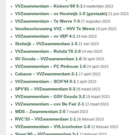
VVZwammerdam – Kickers’69 5-1
8 september 2023
VVZwammerdam – sv Houtwijk 1-0 (gestaakt)
21 juni 2023
VVZwammerdam – Te Werve 7-0
27 augustus 2023
Voorbeschouwing VVZ – HVV Te Werve
10 juni 2023
VVZwammerdam – vv VEP 4-1
29 mei 2023
Stolwijk – VVZwammerdam 1-5
21 mei 2023
VVZwammerdam – Rohda’76 2-0
14 mei 2023
SV Gouda – VVZwammerdam 1-0
30 april 2023
VVZwammerdam – FC Perkouw 1-0
24 april 2023
Cabauw – VVZwammerdam 2-1
17 april 2023
VVZwammerdam – SCH’44 0-1
2 april 2023
SPV’81 – VVZwammerdam 0-3
26 maart 2023
VVZwammerdam – GSV Gouda 3-2
19 maart 2023
VVZwammerdam – cvv Be Fair 2-1
12 maart 2023
WDS – Zwammerdam 2-0
7 maart 2023
RVC’33 – VVZwammerdam 1-1
26 februari 2023
VVZwammerdam – VVLinschoten 1-0
12 februari 2023
Siveo’60 – VVZwammerdam 3-1
12 februari 2023