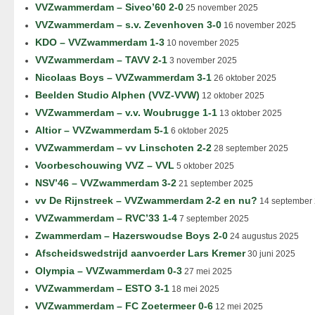
VVZwammerdam – Siveo’60 2-0
25 november 2025
VVZwammerdam – s.v. Zevenhoven 3-0
16 november 2025
KDO – VVZwammerdam 1-3
10 november 2025
VVZwammerdam – TAVV 2-1
3 november 2025
Nicolaas Boys – VVZwammerdam 3-1
26 oktober 2025
Beelden Studio Alphen (VVZ-VVW)
12 oktober 2025
VVZwammerdam – v.v. Woubrugge 1-1
13 oktober 2025
Altior – VVZwammerdam 5-1
6 oktober 2025
VVZwammerdam – vv Linschoten 2-2
28 september 2025
Voorbeschouwing VVZ – VVL
5 oktober 2025
NSV’46 – VVZwammerdam 3-2
21 september 2025
vv De Rijnstreek – VVZwammerdam 2-2 en nu?
14 september
VVZwammerdam – RVC’33 1-4
7 september 2025
Zwammerdam – Hazerswoudse Boys 2-0
24 augustus 2025
Afscheidswedstrijd aanvoerder Lars Kremer
30 juni 2025
Olympia – VVZwammerdam 0-3
27 mei 2025
VVZwammerdam – ESTO 3-1
18 mei 2025
VVZwammerdam – FC Zoetermeer 0-6
12 mei 2025