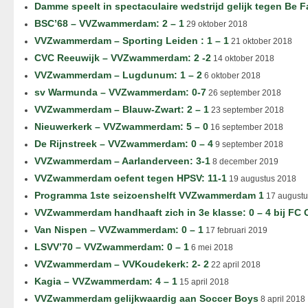
Damme speelt in spectaculaire wedstrijd gelijk tegen Be F
BSC’68 – VVZwammerdam: 2 – 1
29 oktober 2018
VVZwammerdam – Sporting Leiden : 1 – 1
21 oktober 2018
CVC Reeuwijk – VVZwammerdam: 2 -2
14 oktober 2018
VVZwammerdam – Lugdunum: 1 – 2
6 oktober 2018
sv Warmunda – VVZwammerdam: 0-7
26 september 2018
VVZwammerdam – Blauw-Zwart: 2 – 1
23 september 2018
Nieuwerkerk – VVZwammerdam: 5 – 0
16 september 2018
De Rijnstreek – VVZwammerdam: 0 – 4
9 september 2018
VVZwammerdam – Aarlanderveen: 3-1
8 december 2019
VVZwammerdam oefent tegen HPSV: 11-1
19 augustus 2018
Programma 1ste seizoenshelft VVZwammerdam 1
17 augustu
VVZwammerdam handhaaft zich in 3e klasse: 0 – 4 bij FC
Van Nispen – VVZwammerdam: 0 – 1
17 februari 2019
LSVV’70 – VVZwammerdam: 0 – 1
6 mei 2018
VVZwammerdam – VVKoudekerk: 2- 2
22 april 2018
Kagia – VVZwammerdam: 4 – 1
15 april 2018
VVZwammerdam gelijkwaardig aan Soccer Boys
8 april 2018