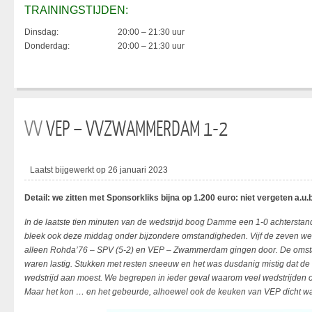
TRAININGSTIJDEN:
Dinsdag:
20:00 – 21:30 uur
Donderdag:
20:00 – 21:30 uur
VV
VEP – VVZWAMMERDAM 1-2
Laatst bijgewerkt op 26 januari 2023
Detail: we zitten met Sponsorkliks bijna op 1.200 euro: niet vergeten a.u.b
In de laatste tien minuten van de wedstrijd boog Damme een 1-0 achterstand 
bleek ook deze middag onder bijzondere omstandigheden. Vijf de zeven weds
alleen Rohda’76 – SPV (5-2) en VEP – Zwammerdam gingen door. De omst
waren lastig. Stukken met resten sneeuw en het was dusdanig mistig dat de v
wedstrijd aan moest. We begrepen in ieder geval waarom veel wedstrijden
Maar het kon … en het gebeurde, alhoewel ook de keuken van VEP dicht was