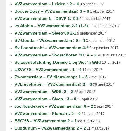
VVZwammerdam – Leiden : 2 – 4
8 oktober 2017
Soccer Boys – VVZwammerdam: 3 – 0
1 oktober 2017
VVZwammerdam 1 – DSVP 1: 2-3
24 september 2017
vv Alphia – VVZwammerdam 2-2 (1-2)
17 september 2017
VVZwammerdam – Siveo’60 2-1
9 september 2017
SV Gouda – VVZwammerdam : 0 – 4
3 september 2017
Sv Loosdrecht – VVZwammerdam 4-2
3 september 2017
VVZwammerdam – Voorschoten ’97: 4 – 2
20 augustus 2017
Seizoensafsluiting Damme 1 bij Wet ’n Wild
10 juli 2017
LSVV’70 – VVZwammerdam : 1 – 4
17 mei 2017
Zwammerdam – SV Nieuwkoop: 1 – 5
7 mei 2017
VVLinschoten – VVZwammerdam: 2 – 3
30 april 2017
VVZwammerdam – WDS: 2 – 2
23 april 2017
VVZwammerdam – Siveo : 3 – 0
11 april 2017
v.v. Koudekerk – VVZwammerdam: 0 – 2
2 april 2017
VVZwammerdam – Floreant: 5 – 0
26 maart 2017
BSC’68 – VVZwammerdam 2 – 1
22 maart 2017
Lugdunum – VVZwammerdam: 2 – 2
11 maart 2017