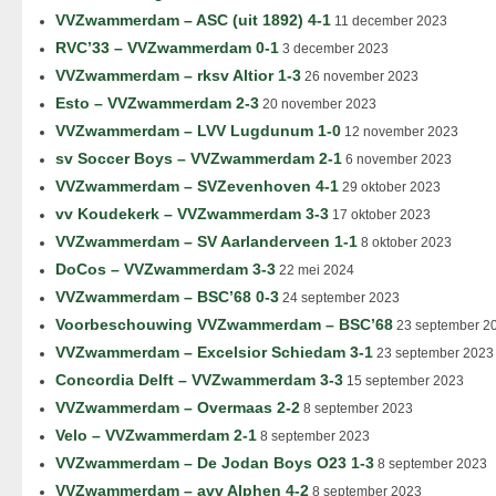
VVZwammerdam – ASC (uit 1892) 4-1
11 december 2023
RVC’33 – VVZwammerdam 0-1
3 december 2023
VVZwammerdam – rksv Altior 1-3
26 november 2023
Esto – VVZwammerdam 2-3
20 november 2023
VVZwammerdam – LVV Lugdunum 1-0
12 november 2023
sv Soccer Boys – VVZwammerdam 2-1
6 november 2023
VVZwammerdam – SVZevenhoven 4-1
29 oktober 2023
vv Koudekerk – VVZwammerdam 3-3
17 oktober 2023
VVZwammerdam – SV Aarlanderveen 1-1
8 oktober 2023
DoCos – VVZwammerdam 3-3
22 mei 2024
VVZwammerdam – BSC’68 0-3
24 september 2023
Voorbeschouwing VVZwammerdam – BSC’68
23 september 2
VVZwammerdam – Excelsior Schiedam 3-1
23 september 2023
Concordia Delft – VVZwammerdam 3-3
15 september 2023
VVZwammerdam – Overmaas 2-2
8 september 2023
Velo – VVZwammerdam 2-1
8 september 2023
VVZwammerdam – De Jodan Boys O23 1-3
8 september 2023
VVZwammerdam – avv Alphen 4-2
8 september 2023