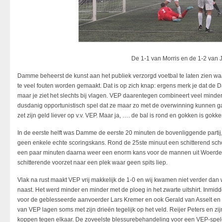
De 1-1 van Morris en de 1-2 van J
Damme beheerst de kunst aan het publiek verzorgd voetbal te laten zien wa
te veel fouten worden gemaakt. Dat is op zich knap: ergens merk je dat de Da
maar je ziet het slechts bij vlagen. VEP daarentegen combineert veel minder
dusdanig opportunistisch spel dat ze maar zo met de overwinning kunnen g
zet zijn geld liever op v.v. VEP. Maar ja, …. de bal is rond en gokken is gokke
In de eerste helft was Damme de eerste 20 minuten de bovenliggende partij
geen enkele echte scoringskans. Rond de 25ste minuut een schitterend sch
een paar minuten daarna weer een enorm kans voor de mannen uit Woerden
schitterende voorzet naar een plek waar geen spits liep.
Vlak na rust maakt VEP vrij makkelijk de 1-0 en wij kwamen niet verder dan 
naast. Het werd minder en minder met de ploeg in het zwarte uitshirt. Inmid
voor de geblesseerde aanvoerder Lars Kremer en ook Gerald van Asselt en
van VEP lagen soms met zijn drieën tegelijk op het veld. Reijer Peters en z
koppen tegen elkaar. De zoveelste blessurebehandeling voor een VEP-speler