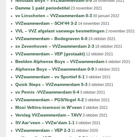
Nicolaas Boys – VVZwammerdam 0-0
28 november 2021
Damme 1 pakt periodetitel
23 november 2021
vv Linschoten – VVZwammerdam 0-3
30 januari 2022
VVZwammerdam – SCH’44 3-2
14 november 2021
VVL – VVZ afgelast vanwege besmettingen
2 november 2021
VVZwammerdam – Bodegraven 6-0
24 oktober 2021
sv Zevenhoven – VVZwammerdam 2-3
18 oktober 2021
VVZwammerdam – VEP (gestaakt)
12 oktober 2021
Beelden Alphense Boys – VVZwammerdam
4 oktober 2021
Alphense Boys – VVZwammerdam 0-9
3 oktober 2021
VVZwammerdam – vv Sportief 6-1
3 oktober 2021
Quick Steps – VVZwammerdam 5-3
3 oktober 2021
vv Pernis -VVZwammerdam 0-4
3 oktober 2021
VVZwammerdam – PGS/Vogel 4-2
3 oktober 2021
Mooi Veltins-toernooi in W’veen
3 oktober 2021
Verslag VVZwammerdam – TAVV
3 oktober 2021
SV Aar’veen – VVZw’dam 1-1
3 oktober 2021
VVZwammerdam – VEP 2-3
11 oktober 2020