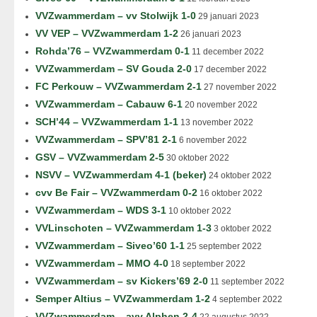
VVZwammerdam – vv Stolwijk 1-0
29 januari 2023
VV VEP – VVZwammerdam 1-2
26 januari 2023
Rohda’76 – VVZwammerdam 0-1
11 december 2022
VVZwammerdam – SV Gouda 2-0
17 december 2022
FC Perkouw – VVZwammerdam 2-1
27 november 2022
VVZwammerdam – Cabauw 6-1
20 november 2022
SCH’44 – VVZwammerdam 1-1
13 november 2022
VVZwammerdam – SPV’81 2-1
6 november 2022
GSV – VVZwammerdam 2-5
30 oktober 2022
NSVV – VVZwammerdam 4-1 (beker)
24 oktober 2022
cvv Be Fair – VVZwammerdam 0-2
16 oktober 2022
VVZwammerdam – WDS 3-1
10 oktober 2022
VVLinschoten – VVZwammerdam 1-3
3 oktober 2022
VVZwammerdam – Siveo’60 1-1
25 september 2022
VVZwammerdam – MMO 4-0
18 september 2022
VVZwammerdam – sv Kickers’69 2-0
11 september 2022
Semper Altius – VVZwammerdam 1-2
4 september 2022
VVZwammerdam – avv Alphen 2-4