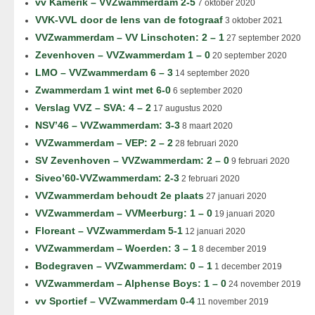
vv Kamerik – VVZwammerdam 2-5
7 oktober 2020
VVK-VVL door de lens van de fotograaf
3 oktober 2021
VVZwammerdam – VV Linschoten: 2 – 1
27 september 2020
Zevenhoven – VVZwammerdam 1 – 0
20 september 2020
LMO – VVZwammerdam 6 – 3
14 september 2020
Zwammerdam 1 wint met 6-0
6 september 2020
Verslag VVZ – SVA: 4 – 2
17 augustus 2020
NSV’46 – VVZwammerdam: 3-3
8 maart 2020
VVZwammerdam – VEP: 2 – 2
28 februari 2020
SV Zevenhoven – VVZwammerdam: 2 – 0
9 februari 2020
Siveo’60-VVZwammerdam: 2-3
2 februari 2020
VVZwammerdam behoudt 2e plaats
27 januari 2020
VVZwammerdam – VVMeerburg: 1 – 0
19 januari 2020
Floreant – VVZwammerdam 5-1
12 januari 2020
VVZwammerdam – Woerden: 3 – 1
8 december 2019
Bodegraven – VVZwammerdam: 0 – 1
1 december 2019
VVZwammerdam – Alphense Boys: 1 – 0
24 november 2019
vv Sportief – VVZwammerdam 0-4
11 november 2019