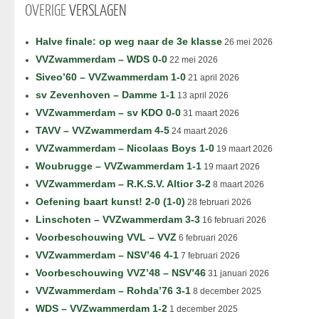
OVERIGE
VERSLAGEN
Halve finale: op weg naar de 3e klasse
26 mei 2026
VVZwammerdam – WDS 0-0
22 mei 2026
Siveo’60 – VVZwammerdam 1-0
21 april 2026
sv Zevenhoven – Damme 1-1
13 april 2026
VVZwammerdam – sv KDO 0-0
31 maart 2026
TAVV – VVZwammerdam 4-5
24 maart 2026
VVZwammerdam – Nicolaas Boys 1-0
19 maart 2026
Woubrugge – VVZwammerdam 1-1
19 maart 2026
VVZwammerdam – R.K.S.V. Altior 3-2
8 maart 2026
Oefening baart kunst! 2-0 (1-0)
28 februari 2026
Linschoten – VVZwammerdam 3-3
16 februari 2026
Voorbeschouwing VVL – VVZ
6 februari 2026
VVZwammerdam – NSV’46 4-1
7 februari 2026
Voorbeschouwing VVZ’48 – NSV’46
31 januari 2026
VVZwammerdam – Rohda’76 3-1
8 december 2025
WDS – VVZwammerdam 1-2
1 december 2025