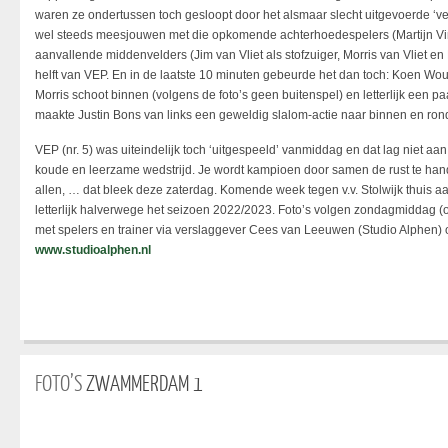
waren ze ondertussen toch gesloopt door het alsmaar slecht uitgevoerde 
wel steeds meesjouwen met die opkomende achterhoedespelers (Martijn Vink
aanvallende middenvelders (Jim van Vliet als stofzuiger, Morris van Vliet e
helft van VEP. En in de laatste 10 minuten gebeurde het dan toch: Koen W
Morris schoot binnen (volgens de foto’s geen buitenspel) en letterlijk een p
maakte Justin Bons van links een geweldig slalom-actie naar binnen en rond
VEP (nr. 5) was uiteindelijk toch ‘uitgespeeld’ vanmiddag en dat lag niet aa
koude en leerzame wedstrijd. Je wordt kampioen door samen de rust te han
allen, … dat bleek deze zaterdag. Komende week tegen v.v. Stolwijk thuis a
letterlijk halverwege het seizoen 2022/2023. Foto’s volgen zondagmiddag (
met spelers en trainer via verslaggever Cees van Leeuwen (Studio Alphen)
www.studioalphen.nl
FOTO’S
ZWAMMERDAM 1