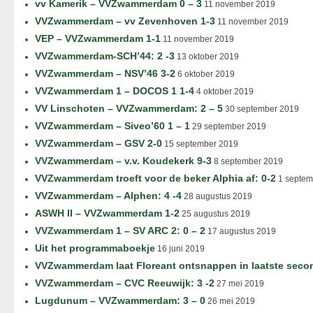
vv Kamerik – VVZwammerdam 0 – 3
11 november 2019
VVZwammerdam – vv Zevenhoven 1-3
11 november 2019
VEP – VVZwammerdam 1-1
11 november 2019
VVZwammerdam-SCH’44: 2 -3
13 oktober 2019
VVZwammerdam – NSV’46 3-2
6 oktober 2019
VVZwammerdam 1 – DOCOS 1 1-4
4 oktober 2019
VV Linschoten – VVZwammerdam: 2 – 5
30 september 2019
VVZwammerdam – Siveo’60 1 – 1
29 september 2019
VVZwammerdam – GSV 2-0
15 september 2019
VVZwammerdam – v.v. Koudekerk 9-3
8 september 2019
VVZwammerdam troeft voor de beker Alphia af: 0-2
1 septem
VVZwammerdam – Alphen: 4 -4
28 augustus 2019
ASWH II – VVZwammerdam 1-2
25 augustus 2019
VVZwammerdam 1 – SV ARC 2: 0 – 2
17 augustus 2019
Uit het programmaboekje
16 juni 2019
VVZwammerdam laat Floreant ontsnappen in laatste seco
VVZwammerdam – CVC Reeuwijk: 3 -2
27 mei 2019
Lugdunum – VVZwammerdam: 3 – 0
26 mei 2019