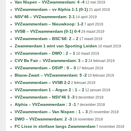
Van Nispen – VVZwammerdam: 4 -4
12 mei 2019
VVZwammerdam – vv Alphia 1-1 (0-1)
21 april 2019
NSV’46 – VVZwammerdam: 2-1
14 april 2019
VVZwammerdam – Nieuwkoop: 1-2
7 april 2019
VVSB – VVZwammerdam (0-1) 0-4
24 maart 2019
VVZwammerdam – BSC’68: 2 – 2
17 maart 2019
Zwammerdam 1 wint van Sporting Leiden
10 maart 2019
VVZwammerdam – DWO : 2 – 1
10 maart 2019
CVV Be Fair – VVZwammerdam: 3 – 2
24 februari 2019
VVZwammerdam – DSVP : 0 – 0
17 februari 2019
Blauw-Zwart – VVZwammerdam: 5 -2
10 februari 2019
VVZwammerdam – VVSB 2-2
2 februari 2019
VVZwammerdam 1 – Argon 2 : 1 – 2
12 januari 2019
VVZwammerdam – NSV’46 3 -3
9 december 2018
Alphia – VVZwammerdam : 3 -1
7 december 2018
VVZwammerdam – Van Nispen : 1 – 3
25 november 2018
DWO – VVZwammerdam: 2 -3
18 november 2018
FC Lisse in slotfase langs Zwammerdam
7 november 2018