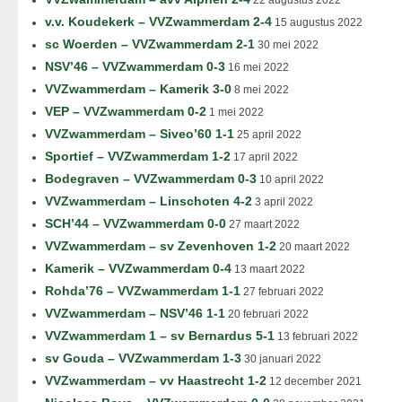
22 augustus 2022
v.v. Koudekerk – VVZwammerdam 2-4
15 augustus 2022
sc Woerden – VVZwammerdam 2-1
30 mei 2022
NSV’46 – VVZwammerdam 0-3
16 mei 2022
VVZwammerdam – Kamerik 3-0
8 mei 2022
VEP – VVZwammerdam 0-2
1 mei 2022
VVZwammerdam – Siveo’60 1-1
25 april 2022
Sportief – VVZwammerdam 1-2
17 april 2022
Bodegraven – VVZwammerdam 0-3
10 april 2022
VVZwammerdam – Linschoten 4-2
3 april 2022
SCH’44 – VVZwammerdam 0-0
27 maart 2022
VVZwammerdam – sv Zevenhoven 1-2
20 maart 2022
Kamerik – VVZwammerdam 0-4
13 maart 2022
Rohda’76 – VVZwammerdam 1-1
27 februari 2022
VVZwammerdam – NSV’46 1-1
20 februari 2022
VVZwammerdam 1 – sv Bernardus 5-1
13 februari 2022
sv Gouda – VVZwammerdam 1-3
30 januari 2022
VVZwammerdam – vv Haastrecht 1-2
12 december 2021