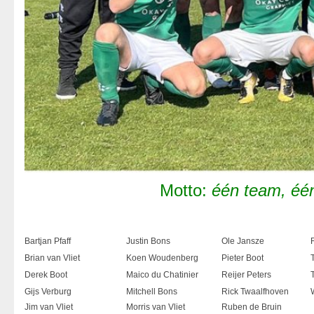
Motto:
één team, éé
Bartjan Pfaff
Justin Bons
Ole Jansze
Brian van Vliet
Koen Woudenberg
Pieter Boot
Derek Boot
Maico du Chatinier
Reijer Peters
Gijs Verburg
Mitchell Bons
Rick Twaalfhoven
Jim van Vliet
Morris van Vliet
Ruben de Bruin