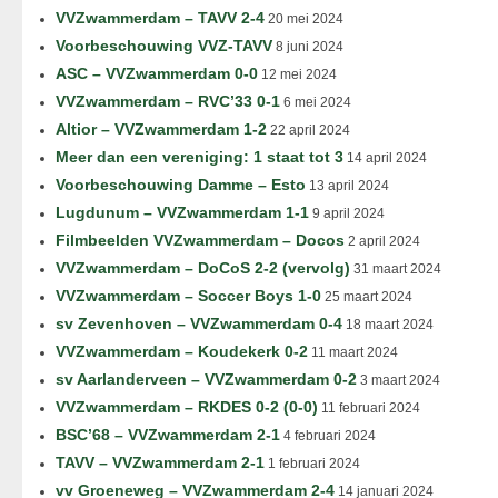
VVZwammerdam – TAVV 2-4
20 mei 2024
Voorbeschouwing VVZ-TAVV
8 juni 2024
ASC – VVZwammerdam 0-0
12 mei 2024
VVZwammerdam – RVC’33 0-1
6 mei 2024
Altior – VVZwammerdam 1-2
22 april 2024
Meer dan een vereniging: 1 staat tot 3
14 april 2024
Voorbeschouwing Damme – Esto
13 april 2024
Lugdunum – VVZwammerdam 1-1
9 april 2024
Filmbeelden VVZwammerdam – Docos
2 april 2024
VVZwammerdam – DoCoS 2-2 (vervolg)
31 maart 2024
VVZwammerdam – Soccer Boys 1-0
25 maart 2024
sv Zevenhoven – VVZwammerdam 0-4
18 maart 2024
VVZwammerdam – Koudekerk 0-2
11 maart 2024
sv Aarlanderveen – VVZwammerdam 0-2
3 maart 2024
VVZwammerdam – RKDES 0-2 (0-0)
11 februari 2024
BSC’68 – VVZwammerdam 2-1
4 februari 2024
TAVV – VVZwammerdam 2-1
1 februari 2024
vv Groeneweg – VVZwammerdam 2-4
14 januari 2024