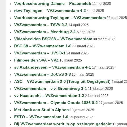
Voorbeschouwing Damme – Piratenclub
11 mei 2025
rkvv Teylingen – VVZwammerdam 4-2
4 mei 2025
Voorbeschouwing Teylingen – VVZwammerdam
30 april 2025
VVZwammerdam – TAVV 0-2
14 april 2025
VVZwammerdam – Meerburg 2-1
6 april 2025
Videobeelden BSC’68 – VVZwammerdam
30 maart 2025
BSC’68 – VVZwammerdam 1-0
31 maart 2025
VVZwammerdam – UVS 0-1
24 maart 2025
Filmbeelden SVA – VVZ
16 maart 2025
sv Aarlanderveen – VVZwammerdam 4-1
17 maart 2025
VVZwammerdam – DoCoS 3-3
15 maart 2025
ASC – VVZwammerdam 3-0 (Terug uit Oegstgeest)
4 maart 2
VVZwammerdam – v.v. Groeneweg 3-1
11 februari 2025
vv Haastrecht – VVZwammerdam 1-2
2 februari 2025
VVZwammerdam – Olympia Gouda 1886 0-2
27 januari 2025
Met dank aan Studio Alphen
19 januari 2025
ESTO – VVZwammerdam 1-0
19 januari 2025
Bij VVZwammerdam wordt in oplossingen gedacht
16 januar