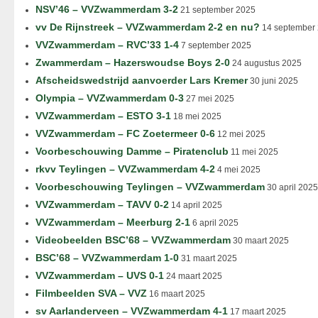
NSV’46 – VVZwammerdam 3-2
21 september 2025
vv De Rijnstreek – VVZwammerdam 2-2 en nu?
14 september
VVZwammerdam – RVC’33 1-4
7 september 2025
Zwammerdam – Hazerswoudse Boys 2-0
24 augustus 2025
Afscheidswedstrijd aanvoerder Lars Kremer
30 juni 2025
Olympia – VVZwammerdam 0-3
27 mei 2025
VVZwammerdam – ESTO 3-1
18 mei 2025
VVZwammerdam – FC Zoetermeer 0-6
12 mei 2025
Voorbeschouwing Damme – Piratenclub
11 mei 2025
rkvv Teylingen – VVZwammerdam 4-2
4 mei 2025
Voorbeschouwing Teylingen – VVZwammerdam
30 april 2025
VVZwammerdam – TAVV 0-2
14 april 2025
VVZwammerdam – Meerburg 2-1
6 april 2025
Videobeelden BSC’68 – VVZwammerdam
30 maart 2025
BSC’68 – VVZwammerdam 1-0
31 maart 2025
VVZwammerdam – UVS 0-1
24 maart 2025
Filmbeelden SVA – VVZ
16 maart 2025
sv Aarlanderveen – VVZwammerdam 4-1
17 maart 2025