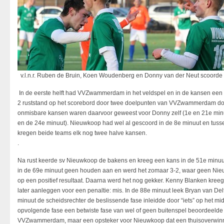
v.l.n.r. Ruben de Bruin, Koen Woudenberg en Donny van der Neut scoorde
In de eerste helft had VVZwammerdam in het veldspel en in de kansen een du
2 ruststand op het scorebord door twee doelpunten van VVZwammerdam doo
onmisbare kansen waren daarvoor geweest voor Donny zelf (1e en 21e minuu
en de 24e minuut). Nieuwkoop had wel al gescoord in de 8e minuut en tuss
kregen beide teams elk nog twee halve kansen.
.
Na rust keerde sv Nieuwkoop de bakens en kreeg een kans in de 51e min
in de 69e minuut geen houden aan en werd het zomaar 3-2, waar geen Nie
op een positief resultaat. Daarna werd het nog gekker. Kenny Blanken kree
later aanleggen voor een penaltie: mis. In de 88e minuut leek Bryan van Delf
minuut de scheidsrechter de beslissende fase inleidde door “iets” op het mid
opvolgende fase een betwiste fase van wel of geen buitenspel beoordeelde
VVZwammerdam, maar een opsteker voor Nieuwkoop dat een thuisoverwinn