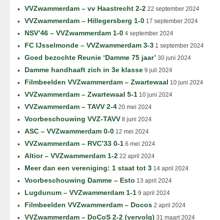
VVZwammerdam – vv Haastrecht 2-2
22 september 2024
VVZwammerdam – Hillegersberg 1-0
17 september 2024
NSV’46 – VVZwammerdam 1-0
4 september 2024
FC IJsselmonde – VVZwammerdam 3-3
1 september 2024
Goed bezochte Reunie ‘Damme 75 jaar’
30 juni 2024
Damme handhaaft zich in 3e klasse
9 juli 2024
Filmbeelden VVZwammerdam – Zwartewaal
10 juni 2024
VVZwammerdam – Zwartewaal 5-1
10 juni 2024
VVZwammerdam – TAVV 2-4
20 mei 2024
Voorbeschouwing VVZ-TAVV
8 juni 2024
ASC – VVZwammerdam 0-0
12 mei 2024
VVZwammerdam – RVC’33 0-1
6 mei 2024
Altior – VVZwammerdam 1-2
22 april 2024
Meer dan een vereniging: 1 staat tot 3
14 april 2024
Voorbeschouwing Damme – Esto
13 april 2024
Lugdunum – VVZwammerdam 1-1
9 april 2024
Filmbeelden VVZwammerdam – Docos
2 april 2024
VVZwammerdam – DoCoS 2-2 (vervolg)
31 maart 2024