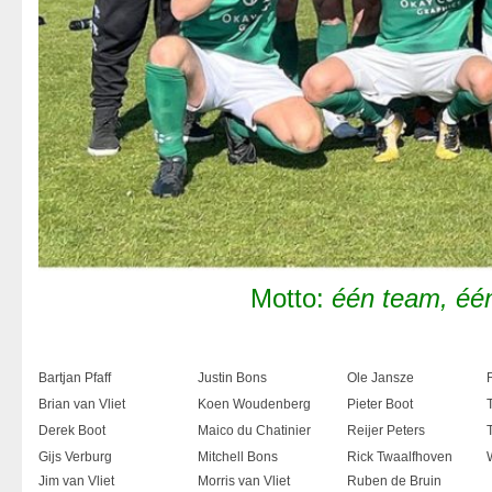
Motto:
één team, éé
Bartjan Pfaff
Justin Bons
Ole Jansze
Brian van Vliet
Koen Woudenberg
Pieter Boot
Derek Boot
Maico du Chatinier
Reijer Peters
Gijs Verburg
Mitchell Bons
Rick Twaalfhoven
Jim van Vliet
Morris van Vliet
Ruben de Bruin