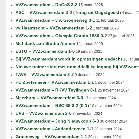
VVZwammerdam – DoCoS 3-3
15 maart 2025
ASC – VVZwammerdam 3-0 (Terug uit Oegstgeest)
4 maart 2
VVZwammerdam – v.v. Groeneweg 3-1
11 februari 2025
vv Haastrecht – VVZwammerdam 1-2
2 februari 2025
VVZwammerdam – Olympia Gouda 1886 0-2
27 januari 2025
Met dank aan Studio Alphen
19 januari 2025
ESTO – VVZwammerdam 1-0
19 januari 2025
Bij VVZwammerdam wordt in oplossingen gedacht
16 januar
Nieuwe trainer start met onmiddellijke ingang bij VVZwa
TAVV – VVZwammerdam 3-2
9 december 2024
FC Zoetermeer – VVZwammerdam 1-1
1 december 2024
VVZwammerdam – RKVV Teylingen 0-1
25 november 2024
Meerburg – VVZwammerdam 3-0
17 november 2024
VVZwammerdam – BSC’68 0-2 (0-1)
10 november 2024
UVS – VVZwammerdam 2-0
3 november 2024
VVZwammerdam – Jong Nieuwkoop 6-3
30 oktober 2024
VVZwammerdam – Aarlanderveen 1-1
20 oktober 2024
Groeneweg – VVZwammerdam 1-1
29 september 2024