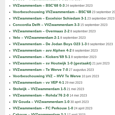
VVZwammerdam – BSC’68 0-3
24 september 2023
Voorbeschouwing VVZwammerdam – BSC’68
23 september 2
VVZwammerdam – Excelsior Schiedam 3-1
23 september 2023
Concordia Delft – VVZwammerdam 3-3
15 september 2023
VVZwammerdam – Overmaas 2-2
8 september 2023
Velo – VVZwammerdam 2-1
8 september 2023
VVZwammerdam – De Jodan Boys O23 1-3
8 september 2023
VVZwammerdam – avv Alphen 4-2
8 september 2023
VVZwammerdam – Kickers’69 5-1
8 september 2023
VVZwammerdam – sv Houtwijk 1-0 (gestaakt)
21 juni 2023
VVZwammerdam – Te Werve 7-0
27 augustus 2023
Voorbeschouwing VVZ – HVV Te Werve
10 juni 2023
VVZwammerdam – vv VEP 4-1
29 mei 2023
Stolwijk – VVZwammerdam 1-5
21 mei 2023
VVZwammerdam – Rohda’76 2-0
14 mei 2023
SV Gouda – VVZwammerdam 1-0
30 april 2023
VVZwammerdam – FC Perkouw 1-0
24 april 2023
Cabauw – VVZwammerdam 2-1
17 april 2023