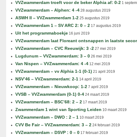
VVZwammerdam troeft voor de beker Alphia af: 0-2
1 septem
VVZwammerdam – Alphen: 4 -4
28 augustus 2019
ASWH II – VVZwammerdam 1-2
25 augustus 2019
VVZwammerdam 1 – SV ARC 2: 0 – 2
17 augustus 2019
Uit het programmaboekje
16 juni 2019
VVZwammerdam laat Floreant ontsnappen in laatste seco
VVZwammerdam – CVC Reeuwijk: 3 -2
27 mei 2019
Lugdunum – VVZwammerdam: 3 – 0
26 mei 2019
Van Nispen – VVZwammerdam: 4 -4
12 mei 2019
VVZwammerdam – vv Alphia 1-1 (0-1)
21 april 2019
NSV’46 – VVZwammerdam: 2-1
14 april 2019
VVZwammerdam – Nieuwkoop: 1-2
7 april 2019
VVSB – VVZwammerdam (0-1) 0-4
24 maart 2019
VVZwammerdam – BSC’68: 2 – 2
17 maart 2019
Zwammerdam 1 wint van Sporting Leiden
10 maart 2019
VVZwammerdam – DWO : 2 – 1
10 maart 2019
CVV Be Fair – VVZwammerdam: 3 – 2
24 februari 2019
VVZwammerdam – DSVP : 0 – 0
17 februari 2019