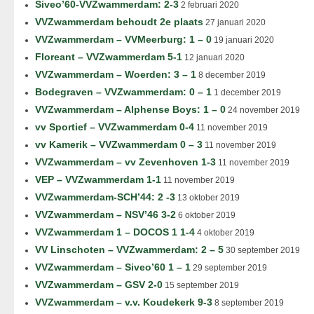
Siveo’60-VVZwammerdam: 2-3
2 februari 2020
VVZwammerdam behoudt 2e plaats
27 januari 2020
VVZwammerdam – VVMeerburg: 1 – 0
19 januari 2020
Floreant – VVZwammerdam 5-1
12 januari 2020
VVZwammerdam – Woerden: 3 – 1
8 december 2019
Bodegraven – VVZwammerdam: 0 – 1
1 december 2019
VVZwammerdam – Alphense Boys: 1 – 0
24 november 2019
vv Sportief – VVZwammerdam 0-4
11 november 2019
vv Kamerik – VVZwammerdam 0 – 3
11 november 2019
VVZwammerdam – vv Zevenhoven 1-3
11 november 2019
VEP – VVZwammerdam 1-1
11 november 2019
VVZwammerdam-SCH’44: 2 -3
13 oktober 2019
VVZwammerdam – NSV’46 3-2
6 oktober 2019
VVZwammerdam 1 – DOCOS 1 1-4
4 oktober 2019
VV Linschoten – VVZwammerdam: 2 – 5
30 september 2019
VVZwammerdam – Siveo’60 1 – 1
29 september 2019
VVZwammerdam – GSV 2-0
15 september 2019
VVZwammerdam – v.v. Koudekerk 9-3
8 september 2019