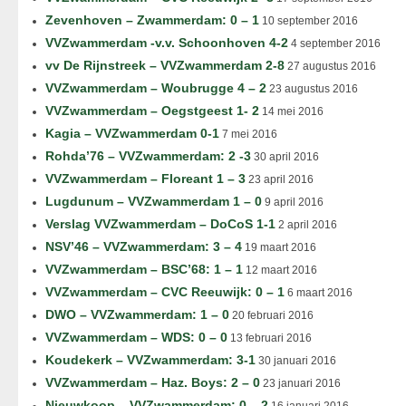
Zevenhoven – Zwammerdam: 0 – 1
10 september 2016
VVZwammerdam -v.v. Schoonhoven 4-2
4 september 2016
vv De Rijnstreek – VVZwammerdam 2-8
27 augustus 2016
VVZwammerdam – Woubrugge 4 – 2
23 augustus 2016
VVZwammerdam – Oegstgeest 1- 2
14 mei 2016
Kagia – VVZwammerdam 0-1
7 mei 2016
Rohda’76 – VVZwammerdam: 2 -3
30 april 2016
VVZwammerdam – Floreant 1 – 3
23 april 2016
Lugdunum – VVZwammerdam 1 – 0
9 april 2016
Verslag VVZwammerdam – DoCoS 1-1
2 april 2016
NSV’46 – VVZwammerdam: 3 – 4
19 maart 2016
VVZwammerdam – BSC’68: 1 – 1
12 maart 2016
VVZwammerdam – CVC Reeuwijk: 0 – 1
6 maart 2016
DWO – VVZwammerdam: 1 – 0
20 februari 2016
VVZwammerdam – WDS: 0 – 0
13 februari 2016
Koudekerk – VVZwammerdam: 3-1
30 januari 2016
VVZwammerdam – Haz. Boys: 2 – 0
23 januari 2016
Nieuwkoop – VVZwammerdam: 0 – 2