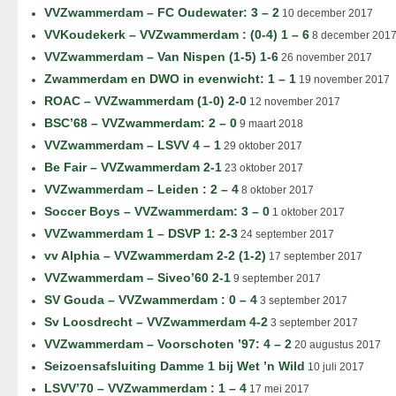
VVZwammerdam – FC Oudewater: 3 – 2
10 december 2017
VVKoudekerk – VVZwammerdam : (0-4) 1 – 6
8 december 201
VVZwammerdam – Van Nispen (1-5) 1-6
26 november 2017
Zwammerdam en DWO in evenwicht: 1 – 1
19 november 2017
ROAC – VVZwammerdam (1-0) 2-0
12 november 2017
BSC’68 – VVZwammerdam: 2 – 0
9 maart 2018
VVZwammerdam – LSVV 4 – 1
29 oktober 2017
Be Fair – VVZwammerdam 2-1
23 oktober 2017
VVZwammerdam – Leiden : 2 – 4
8 oktober 2017
Soccer Boys – VVZwammerdam: 3 – 0
1 oktober 2017
VVZwammerdam 1 – DSVP 1: 2-3
24 september 2017
vv Alphia – VVZwammerdam 2-2 (1-2)
17 september 2017
VVZwammerdam – Siveo’60 2-1
9 september 2017
SV Gouda – VVZwammerdam : 0 – 4
3 september 2017
Sv Loosdrecht – VVZwammerdam 4-2
3 september 2017
VVZwammerdam – Voorschoten ’97: 4 – 2
20 augustus 2017
Seizoensafsluiting Damme 1 bij Wet ’n Wild
10 juli 2017
LSVV’70 – VVZwammerdam : 1 – 4
17 mei 2017