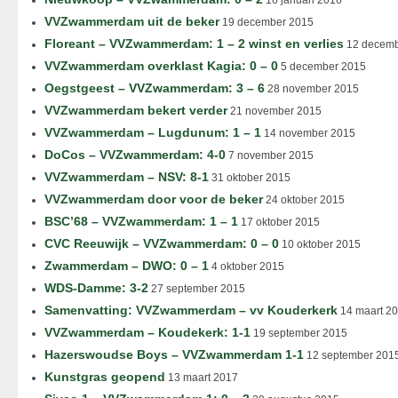
16 januari 2016
VVZwammerdam uit de beker
19 december 2015
Floreant – VVZwammerdam: 1 – 2 winst en verlies
12 decemb
VVZwammerdam overklast Kagia: 0 – 0
5 december 2015
Oegstgeest – VVZwammerdam: 3 – 6
28 november 2015
VVZwammerdam bekert verder
21 november 2015
VVZwammerdam – Lugdunum: 1 – 1
14 november 2015
DoCos – VVZwammerdam: 4-0
7 november 2015
VVZwammerdam – NSV: 8-1
31 oktober 2015
VVZwammerdam door voor de beker
24 oktober 2015
BSC’68 – VVZwammerdam: 1 – 1
17 oktober 2015
CVC Reeuwijk – VVZwammerdam: 0 – 0
10 oktober 2015
Zwammerdam – DWO: 0 – 1
4 oktober 2015
WDS-Damme: 3-2
27 september 2015
Samenvatting: VVZwammerdam – vv Kouderkerk
14 maart 2
VVZwammerdam – Koudekerk: 1-1
19 september 2015
Hazerswoudse Boys – VVZwammerdam 1-1
12 september 201
Kunstgras geopend
13 maart 2017