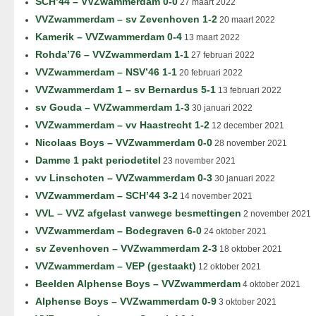
SCH’44 – VVZwammerdam 0-0
27 maart 2022
VVZwammerdam – sv Zevenhoven 1-2
20 maart 2022
Kamerik – VVZwammerdam 0-4
13 maart 2022
Rohda’76 – VVZwammerdam 1-1
27 februari 2022
VVZwammerdam – NSV’46 1-1
20 februari 2022
VVZwammerdam 1 – sv Bernardus 5-1
13 februari 2022
sv Gouda – VVZwammerdam 1-3
30 januari 2022
VVZwammerdam – vv Haastrecht 1-2
12 december 2021
Nicolaas Boys – VVZwammerdam 0-0
28 november 2021
Damme 1 pakt periodetitel
23 november 2021
vv Linschoten – VVZwammerdam 0-3
30 januari 2022
VVZwammerdam – SCH’44 3-2
14 november 2021
VVL – VVZ afgelast vanwege besmettingen
2 november 2021
VVZwammerdam – Bodegraven 6-0
24 oktober 2021
sv Zevenhoven – VVZwammerdam 2-3
18 oktober 2021
VVZwammerdam – VEP (gestaakt)
12 oktober 2021
Beelden Alphense Boys – VVZwammerdam
4 oktober 2021
Alphense Boys – VVZwammerdam 0-9
3 oktober 2021