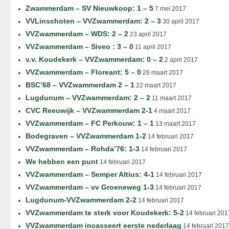
Zwammerdam – SV Nieuwkoop: 1 – 5
7 mei 2017
VVLinschoten – VVZwammerdam: 2 – 3
30 april 2017
VVZwammerdam – WDS: 2 – 2
23 april 2017
VVZwammerdam – Siveo : 3 – 0
11 april 2017
v.v. Koudekerk – VVZwammerdam: 0 – 2
2 april 2017
VVZwammerdam – Floreant: 5 – 0
26 maart 2017
BSC’68 – VVZwammerdam 2 – 1
22 maart 2017
Lugdunum – VVZwammerdam: 2 – 2
11 maart 2017
CVC Reeuwijk – VVZwammerdam 2-1
4 maart 2017
VVZwammerdam – FC Perkouw: 1 – 1
13 maart 2017
Bodegraven – VVZwammerdam 1-2
14 februari 2017
VVZwammerdam – Rohda’76: 1-3
14 februari 2017
We hebben een punt
14 februari 2017
VVZwammerdam – Semper Altius: 4-1
14 februari 2017
VVZwammerdam – vv Groeneweg 1-3
14 februari 2017
Lugdunum-VVZwammerdam 2-2
14 februari 2017
VVZwammerdam te sterk voor Koudekerk: 5-2
14 februari 201
VVZwammerdam incasseert eerste nederlaag
14 februari 2017