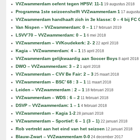
VVZwammerdam oefent tegen HPSV: 11-1
19 augustus 2018
Programma 1ste seizoenshelft VVZwammerdam 1
17 augustu
VVZwammerdam handhaaft zich in 3e klasse: 0 – 4 bij FC
Van Nispen – VVZwammerdam: 0 – 1
17 februari 2019
LSVV’70 – VVZwammerdam: 0 – 1
6 mei 2018
VVZwammerdam – VVKoudekerk: 2- 2
22 april 2018
Kagia – VVZwammerdam: 4 – 1
15 april 2018
VVZwammerdam gelijkwaardig aan Soccer Boys
8 april 2018
DWO – VVZwammerdam: 3 – 2
1 april 2018
VVZwammerdam – CVV Be Fair: 2 – 3
25 maart 2018
VVZwammerdam – BSC’ 68 : 3 – 1
11 maart 2018
Leiden – VVZwammerdam : 2 – 1
18 februari 2018
VVZwammerdam – WDS : 6 – 2
11 februari 2018
DSVP – VVZwammerdam: 1 – 1
4 februari 2018
VVZwammerdam – Kagia 1-2
28 januari 2018
VVZwammerdam – Sportief: 6 – 1 (3 – 1)
22 januari 2018
Rob vertrekt aan het eind van het seizoen
12 januari 2018
Blauw-Zwart – VVZwammerdam 0-0
24 december 2017