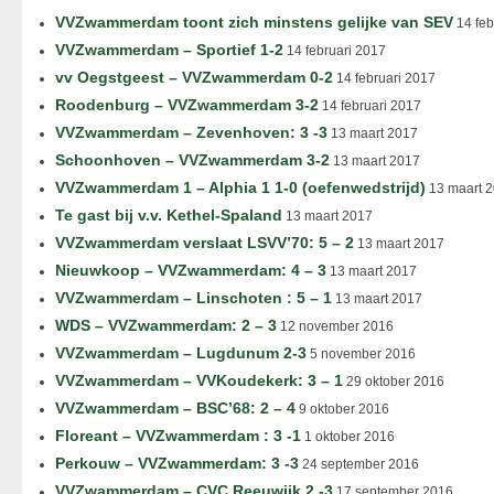
VVZwammerdam toont zich minstens gelijke van SEV
14 feb
VVZwammerdam – Sportief 1-2
14 februari 2017
vv Oegstgeest – VVZwammerdam 0-2
14 februari 2017
Roodenburg – VVZwammerdam 3-2
14 februari 2017
VVZwammerdam – Zevenhoven: 3 -3
13 maart 2017
Schoonhoven – VVZwammerdam 3-2
13 maart 2017
VVZwammerdam 1 – Alphia 1 1-0 (oefenwedstrijd)
13 maart 
Te gast bij v.v. Kethel-Spaland
13 maart 2017
VVZwammerdam verslaat LSVV’70: 5 – 2
13 maart 2017
Nieuwkoop – VVZwammerdam: 4 – 3
13 maart 2017
VVZwammerdam – Linschoten : 5 – 1
13 maart 2017
WDS – VVZwammerdam: 2 – 3
12 november 2016
VVZwammerdam – Lugdunum 2-3
5 november 2016
VVZwammerdam – VVKoudekerk: 3 – 1
29 oktober 2016
VVZwammerdam – BSC’68: 2 – 4
9 oktober 2016
Floreant – VVZwammerdam : 3 -1
1 oktober 2016
Perkouw – VVZwammerdam: 3 -3
24 september 2016
VVZwammerdam – CVC Reeuwijk 2 -3
17 september 2016