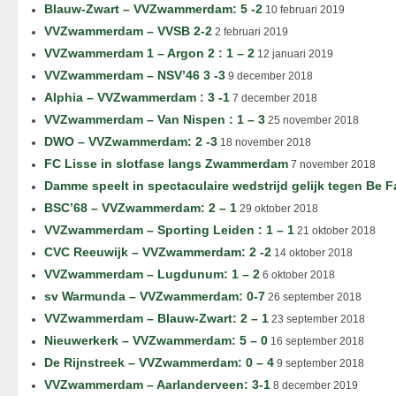
Blauw-Zwart – VVZwammerdam: 5 -2
10 februari 2019
VVZwammerdam – VVSB 2-2
2 februari 2019
VVZwammerdam 1 – Argon 2 : 1 – 2
12 januari 2019
VVZwammerdam – NSV’46 3 -3
9 december 2018
Alphia – VVZwammerdam : 3 -1
7 december 2018
VVZwammerdam – Van Nispen : 1 – 3
25 november 2018
DWO – VVZwammerdam: 2 -3
18 november 2018
FC Lisse in slotfase langs Zwammerdam
7 november 2018
Damme speelt in spectaculaire wedstrijd gelijk tegen Be F
BSC’68 – VVZwammerdam: 2 – 1
29 oktober 2018
VVZwammerdam – Sporting Leiden : 1 – 1
21 oktober 2018
CVC Reeuwijk – VVZwammerdam: 2 -2
14 oktober 2018
VVZwammerdam – Lugdunum: 1 – 2
6 oktober 2018
sv Warmunda – VVZwammerdam: 0-7
26 september 2018
VVZwammerdam – Blauw-Zwart: 2 – 1
23 september 2018
Nieuwerkerk – VVZwammerdam: 5 – 0
16 september 2018
De Rijnstreek – VVZwammerdam: 0 – 4
9 september 2018
VVZwammerdam – Aarlanderveen: 3-1
8 december 2019