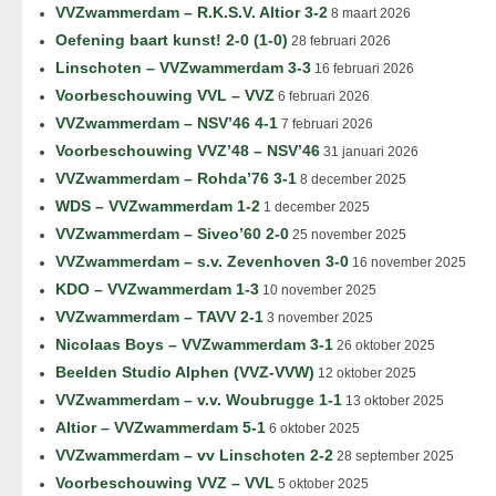
VVZwammerdam – R.K.S.V. Altior 3-2
8 maart 2026
Oefening baart kunst! 2-0 (1-0)
28 februari 2026
Linschoten – VVZwammerdam 3-3
16 februari 2026
Voorbeschouwing VVL – VVZ
6 februari 2026
VVZwammerdam – NSV’46 4-1
7 februari 2026
Voorbeschouwing VVZ’48 – NSV’46
31 januari 2026
VVZwammerdam – Rohda’76 3-1
8 december 2025
WDS – VVZwammerdam 1-2
1 december 2025
VVZwammerdam – Siveo’60 2-0
25 november 2025
VVZwammerdam – s.v. Zevenhoven 3-0
16 november 2025
KDO – VVZwammerdam 1-3
10 november 2025
VVZwammerdam – TAVV 2-1
3 november 2025
Nicolaas Boys – VVZwammerdam 3-1
26 oktober 2025
Beelden Studio Alphen (VVZ-VVW)
12 oktober 2025
VVZwammerdam – v.v. Woubrugge 1-1
13 oktober 2025
Altior – VVZwammerdam 5-1
6 oktober 2025
VVZwammerdam – vv Linschoten 2-2
28 september 2025
Voorbeschouwing VVZ – VVL
5 oktober 2025