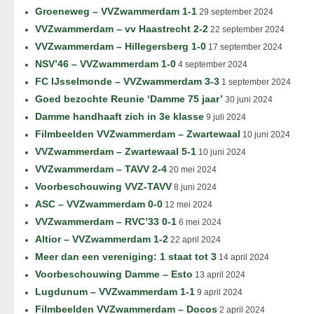
Groeneweg – VVZwammerdam 1-1
29 september 2024
VVZwammerdam – vv Haastrecht 2-2
22 september 2024
VVZwammerdam – Hillegersberg 1-0
17 september 2024
NSV’46 – VVZwammerdam 1-0
4 september 2024
FC IJsselmonde – VVZwammerdam 3-3
1 september 2024
Goed bezochte Reunie ‘Damme 75 jaar’
30 juni 2024
Damme handhaaft zich in 3e klasse
9 juli 2024
Filmbeelden VVZwammerdam – Zwartewaal
10 juni 2024
VVZwammerdam – Zwartewaal 5-1
10 juni 2024
VVZwammerdam – TAVV 2-4
20 mei 2024
Voorbeschouwing VVZ-TAVV
8 juni 2024
ASC – VVZwammerdam 0-0
12 mei 2024
VVZwammerdam – RVC’33 0-1
6 mei 2024
Altior – VVZwammerdam 1-2
22 april 2024
Meer dan een vereniging: 1 staat tot 3
14 april 2024
Voorbeschouwing Damme – Esto
13 april 2024
Lugdunum – VVZwammerdam 1-1
9 april 2024
Filmbeelden VVZwammerdam – Docos
2 april 2024