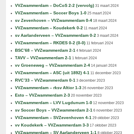
VVZwammerdam – DoCoS 2-2 (vervolg)
31 maart 2024
VVZwammerdam – Soccer Boys 1-0
25 maart 2024
sv Zevenhoven – VVZwammerdam 0-4
18 maart 2024
VVZwammerdam – Koudekerk 0-2
11 maart 2024
sv Aarlanderveen – VVZwammerdam 0-2
3 maart 2024
VVZwammerdam – RKDES 0-2 (0-0)
11 februari 2024
BSC’68 – VVZwammerdam 2-1
4 februari 2024
TAVV – VVZwammerdam 2-1
1 februari 2024
vv Groeneweg – VVZwammerdam 2-4
14 januari 2024
VVZwammerdam – ASC (uit 1892) 4-1
11 december 2023
RVC’33 – VVZwammerdam 0-1
3 december 2023
VVZwammerdam – rksv Altior 1-3
26 november 2023
Esto – VVZwammerdam 2-3
20 november 2023
VVZwammerdam – LVV Lugdunum 1-0
12 november 2023
sv Soccer Boys – VVZwammerdam 2-1
6 november 2023
VVZwammerdam – SVZevenhoven 4-1
29 oktober 2023
vv Koudekerk – VVZwammerdam 3-3
17 oktober 2023
VVZwammerdam – SV Aarlanderveen 1-1
8 oktober 2023