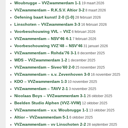
Woubrugge – VVZwammerdam 1-1
19 maart 2026
VVZwammerdam – R.K.S.V. Altior 3-2
8 maart 2026
Oefening baart kunst! 2-0 (1-0)
28 februari 2026
Linschoten – VVZwammerdam 3-3
16 februari 2026
Voorbeschouwing VVL – VVZ
6 februari 2026
VVZwammerdam – NSV’46 4-1
7 februari 2026
Voorbeschouwing VVZ’48 – NSV’46
31 januari 2026
VVZwammerdam – Rohda’76 3-1
8 december 2025
WDS – VVZwammerdam 1-2
1 december 2025
VVZwammerdam – Siveo’60 2-0
25 november 2025
VVZwammerdam – s.v. Zevenhoven 3-0
16 november 2025
KDO – VVZwammerdam 1-3
10 november 2025
VVZwammerdam – TAVV 2-1
3 november 2025
Nicolaas Boys – VVZwammerdam 3-1
26 oktober 2025
Beelden Studio Alphen (VVZ-VVW)
12 oktober 2025
VVZwammerdam – v.v. Woubrugge 1-1
13 oktober 2025
Altior – VVZwammerdam 5-1
6 oktober 2025
VVZwammerdam – vv Linschoten 2-2
28 september 2025