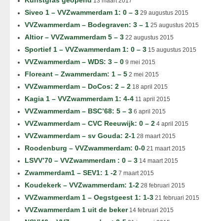
Kunstgras geopend
13 maart 2017
Siveo 1 – VVZwammerdam 1: 0 – 3
29 augustus 2015
VVZwammerdam – Bodegraven: 3 – 1
25 augustus 2015
Altior – VVZwammerdam 5 – 3
22 augustus 2015
Sportief 1 – VVZwammerdam 1: 0 – 3
15 augustus 2015
VVZwammerdam – WDS: 3 – 0
9 mei 2015
Floreant – Zwammerdam: 1 – 5
2 mei 2015
VVZwammerdam – DoCos: 2 – 2
18 april 2015
Kagia 1 – VVZwammerdam 1: 4-4
11 april 2015
VVZwammerdam – BSC’68: 5 – 3
6 april 2015
VVZwammerdam – CVC Reeuwijk: 0 – 2
4 april 2015
VVZwammerdam – sv Gouda: 2-1
28 maart 2015
Roodenburg – VVZwammerdam: 0-0
21 maart 2015
LSVV’70 – VVZwammerdam : 0 – 3
14 maart 2015
Zwammerdam1 – SEV1: 1 -2
7 maart 2015
Koudekerk – VVZwammerdam: 1-2
28 februari 2015
VVZwammerdam 1 – Oegstgeest 1: 1-3
21 februari 2015
VVZwammerdam 1 uit de beker
14 februari 2015