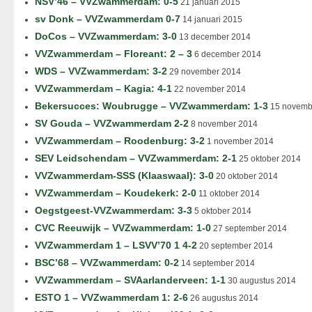
NSV’46 – VVZwammerdam: 0-5
21 januari 2015
sv Donk – VVZwammerdam 0-7
14 januari 2015
DoCos – VVZwammerdam: 3-0
13 december 2014
VVZwammerdam – Floreant: 2 – 3
6 december 2014
WDS – VVZwammerdam: 3-2
29 november 2014
VVZwammerdam – Kagia: 4-1
22 november 2014
Bekersucces: Woubrugge – VVZwammerdam: 1-3
15 novemb
SV Gouda – VVZwammerdam 2-2
8 november 2014
VVZwammerdam – Roodenburg: 3-2
1 november 2014
SEV Leidschendam – VVZwammerdam: 2-1
25 oktober 2014
VVZwammerdam-SSS (Klaaswaal): 3-0
20 oktober 2014
VVZwammerdam – Koudekerk: 2-0
11 oktober 2014
Oegstgeest-VVZwammerdam: 3-3
5 oktober 2014
CVC Reeuwijk – VVZwammerdam: 1-0
27 september 2014
VVZwammerdam 1 – LSVV’70 1 4-2
20 september 2014
BSC’68 – VVZwammerdam: 0-2
14 september 2014
VVZwammerdam – SVAarlanderveen: 1-1
30 augustus 2014
ESTO 1 – VVZwammerdam 1: 2-6
26 augustus 2014