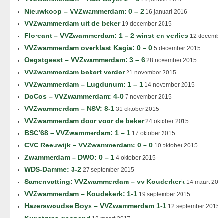
Nieuwkoop – VVZwammerdam: 0 – 2
16 januari 2016
VVZwammerdam uit de beker
19 december 2015
Floreant – VVZwammerdam: 1 – 2 winst en verlies
12 decemb
VVZwammerdam overklast Kagia: 0 – 0
5 december 2015
Oegstgeest – VVZwammerdam: 3 – 6
28 november 2015
VVZwammerdam bekert verder
21 november 2015
VVZwammerdam – Lugdunum: 1 – 1
14 november 2015
DoCos – VVZwammerdam: 4-0
7 november 2015
VVZwammerdam – NSV: 8-1
31 oktober 2015
VVZwammerdam door voor de beker
24 oktober 2015
BSC’68 – VVZwammerdam: 1 – 1
17 oktober 2015
CVC Reeuwijk – VVZwammerdam: 0 – 0
10 oktober 2015
Zwammerdam – DWO: 0 – 1
4 oktober 2015
WDS-Damme: 3-2
27 september 2015
Samenvatting: VVZwammerdam – vv Kouderkerk
14 maart 2
VVZwammerdam – Koudekerk: 1-1
19 september 2015
Hazerswoudse Boys – VVZwammerdam 1-1
12 september 201