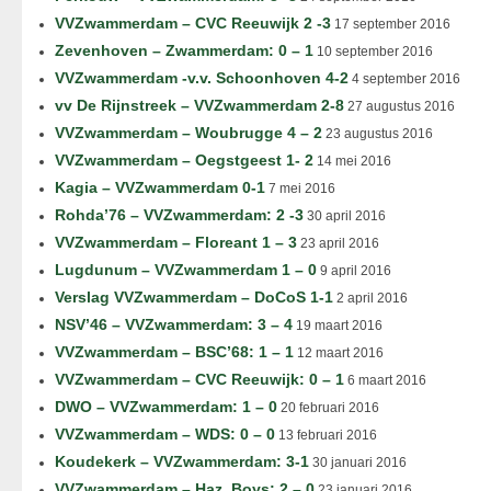
VVZwammerdam – CVC Reeuwijk 2 -3
17 september 2016
Zevenhoven – Zwammerdam: 0 – 1
10 september 2016
VVZwammerdam -v.v. Schoonhoven 4-2
4 september 2016
vv De Rijnstreek – VVZwammerdam 2-8
27 augustus 2016
VVZwammerdam – Woubrugge 4 – 2
23 augustus 2016
VVZwammerdam – Oegstgeest 1- 2
14 mei 2016
Kagia – VVZwammerdam 0-1
7 mei 2016
Rohda’76 – VVZwammerdam: 2 -3
30 april 2016
VVZwammerdam – Floreant 1 – 3
23 april 2016
Lugdunum – VVZwammerdam 1 – 0
9 april 2016
Verslag VVZwammerdam – DoCoS 1-1
2 april 2016
NSV’46 – VVZwammerdam: 3 – 4
19 maart 2016
VVZwammerdam – BSC’68: 1 – 1
12 maart 2016
VVZwammerdam – CVC Reeuwijk: 0 – 1
6 maart 2016
DWO – VVZwammerdam: 1 – 0
20 februari 2016
VVZwammerdam – WDS: 0 – 0
13 februari 2016
Koudekerk – VVZwammerdam: 3-1
30 januari 2016
VVZwammerdam – Haz. Boys: 2 – 0
23 januari 2016