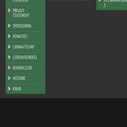
3
PRIVACY
STATEMENT
SPONSORING
DONATIES
LIDMAATSCHAP
LEDENVOORDEEL
BUNNIKZIJDE
HISTORIE
KNVB