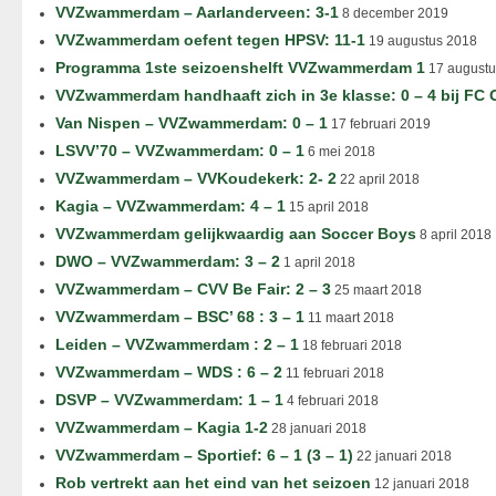
VVZwammerdam – Aarlanderveen: 3-1
8 december 2019
VVZwammerdam oefent tegen HPSV: 11-1
19 augustus 2018
Programma 1ste seizoenshelft VVZwammerdam 1
17 augustu
VVZwammerdam handhaaft zich in 3e klasse: 0 – 4 bij FC
Van Nispen – VVZwammerdam: 0 – 1
17 februari 2019
LSVV’70 – VVZwammerdam: 0 – 1
6 mei 2018
VVZwammerdam – VVKoudekerk: 2- 2
22 april 2018
Kagia – VVZwammerdam: 4 – 1
15 april 2018
VVZwammerdam gelijkwaardig aan Soccer Boys
8 april 2018
DWO – VVZwammerdam: 3 – 2
1 april 2018
VVZwammerdam – CVV Be Fair: 2 – 3
25 maart 2018
VVZwammerdam – BSC’ 68 : 3 – 1
11 maart 2018
Leiden – VVZwammerdam : 2 – 1
18 februari 2018
VVZwammerdam – WDS : 6 – 2
11 februari 2018
DSVP – VVZwammerdam: 1 – 1
4 februari 2018
VVZwammerdam – Kagia 1-2
28 januari 2018
VVZwammerdam – Sportief: 6 – 1 (3 – 1)
22 januari 2018
Rob vertrekt aan het eind van het seizoen
12 januari 2018