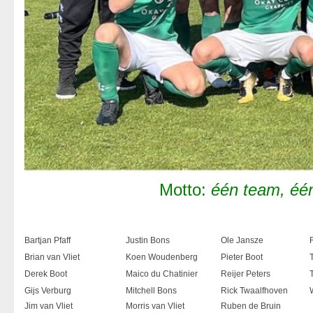
Motto:
één team, éé
Bartjan Pfaff
Justin Bons
Ole Jansze
Brian van Vliet
Koen Woudenberg
Pieter Boot
Derek Boot
Maico du Chatinier
Reijer Peters
Gijs Verburg
Mitchell Bons
Rick Twaalfhoven
Jim van Vliet
Morris van Vliet
Ruben de Bruin