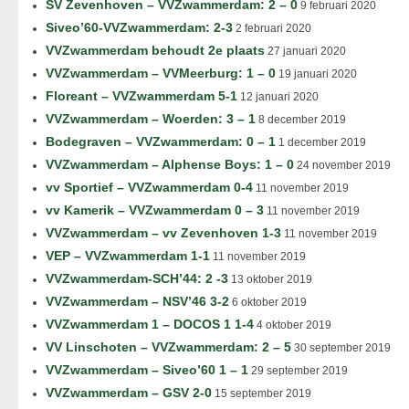
SV Zevenhoven – VVZwammerdam: 2 – 0
9 februari 2020
Siveo’60-VVZwammerdam: 2-3
2 februari 2020
VVZwammerdam behoudt 2e plaats
27 januari 2020
VVZwammerdam – VVMeerburg: 1 – 0
19 januari 2020
Floreant – VVZwammerdam 5-1
12 januari 2020
VVZwammerdam – Woerden: 3 – 1
8 december 2019
Bodegraven – VVZwammerdam: 0 – 1
1 december 2019
VVZwammerdam – Alphense Boys: 1 – 0
24 november 2019
vv Sportief – VVZwammerdam 0-4
11 november 2019
vv Kamerik – VVZwammerdam 0 – 3
11 november 2019
VVZwammerdam – vv Zevenhoven 1-3
11 november 2019
VEP – VVZwammerdam 1-1
11 november 2019
VVZwammerdam-SCH’44: 2 -3
13 oktober 2019
VVZwammerdam – NSV’46 3-2
6 oktober 2019
VVZwammerdam 1 – DOCOS 1 1-4
4 oktober 2019
VV Linschoten – VVZwammerdam: 2 – 5
30 september 2019
VVZwammerdam – Siveo’60 1 – 1
29 september 2019
VVZwammerdam – GSV 2-0
15 september 2019