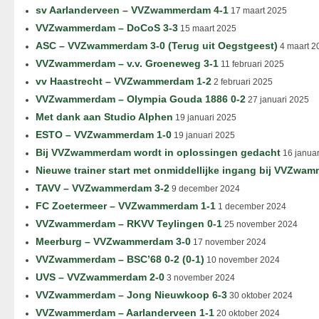
sv Aarlanderveen – VVZwammerdam 4-1
17 maart 2025
VVZwammerdam – DoCoS 3-3
15 maart 2025
ASC – VVZwammerdam 3-0 (Terug uit Oegstgeest)
4 maart 2
VVZwammerdam – v.v. Groeneweg 3-1
11 februari 2025
vv Haastrecht – VVZwammerdam 1-2
2 februari 2025
VVZwammerdam – Olympia Gouda 1886 0-2
27 januari 2025
Met dank aan Studio Alphen
19 januari 2025
ESTO – VVZwammerdam 1-0
19 januari 2025
Bij VVZwammerdam wordt in oplossingen gedacht
16 januar
Nieuwe trainer start met onmiddellijke ingang bij VVZwa
TAVV – VVZwammerdam 3-2
9 december 2024
FC Zoetermeer – VVZwammerdam 1-1
1 december 2024
VVZwammerdam – RKVV Teylingen 0-1
25 november 2024
Meerburg – VVZwammerdam 3-0
17 november 2024
VVZwammerdam – BSC’68 0-2 (0-1)
10 november 2024
UVS – VVZwammerdam 2-0
3 november 2024
VVZwammerdam – Jong Nieuwkoop 6-3
30 oktober 2024
VVZwammerdam – Aarlanderveen 1-1
20 oktober 2024