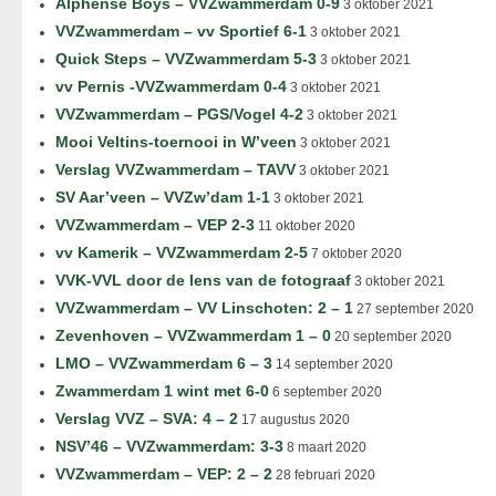
Alphense Boys – VVZwammerdam 0-9
3 oktober 2021
VVZwammerdam – vv Sportief 6-1
3 oktober 2021
Quick Steps – VVZwammerdam 5-3
3 oktober 2021
vv Pernis -VVZwammerdam 0-4
3 oktober 2021
VVZwammerdam – PGS/Vogel 4-2
3 oktober 2021
Mooi Veltins-toernooi in W’veen
3 oktober 2021
Verslag VVZwammerdam – TAVV
3 oktober 2021
SV Aar’veen – VVZw’dam 1-1
3 oktober 2021
VVZwammerdam – VEP 2-3
11 oktober 2020
vv Kamerik – VVZwammerdam 2-5
7 oktober 2020
VVK-VVL door de lens van de fotograaf
3 oktober 2021
VVZwammerdam – VV Linschoten: 2 – 1
27 september 2020
Zevenhoven – VVZwammerdam 1 – 0
20 september 2020
LMO – VVZwammerdam 6 – 3
14 september 2020
Zwammerdam 1 wint met 6-0
6 september 2020
Verslag VVZ – SVA: 4 – 2
17 augustus 2020
NSV’46 – VVZwammerdam: 3-3
8 maart 2020
VVZwammerdam – VEP: 2 – 2
28 februari 2020