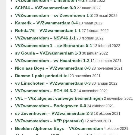
VVZwammerdam – Linschoten 4-2
3 april 2022
SCH’44 – VVZwammerdam 0-0
27 maart 2022
VVZwammerdam – sv Zevenhoven 1-2
20 maart 2022
Kamerik – VVZwammerdam 0-4
13 maart 2022
Rohda’76 – VVZwammerdam 1-1
27 februari 2022
VVZwammerdam – NSV’46 1-1
20 februari 2022
VVZwammerdam 1 – sv Bernardus 5-1
13 februari 2022
sv Gouda – VVZwammerdam 1-3
30 januari 2022
VVZwammerdam – vv Haastrecht 1-2
12 december 2021
Nicolaas Boys – VVZwammerdam 0-0
28 november 2021
Damme 1 pakt periodetitel
23 november 2021
vv Linschoten – VVZwammerdam 0-3
30 januari 2022
VVZwammerdam – SCH’44 3-2
14 november 2021
VVL – VVZ afgelast vanwege besmettingen
2 november 2021
VVZwammerdam – Bodegraven 6-0
24 oktober 2021
sv Zevenhoven – VVZwammerdam 2-3
18 oktober 2021
VVZwammerdam – VEP (gestaakt)
12 oktober 2021
Beelden Alphense Boys – VVZwammerdam
4 oktober 2021