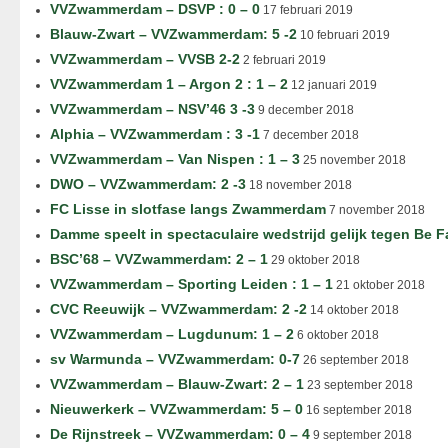
VVZwammerdam – DSVP : 0 – 0
17 februari 2019
Blauw-Zwart – VVZwammerdam: 5 -2
10 februari 2019
VVZwammerdam – VVSB 2-2
2 februari 2019
VVZwammerdam 1 – Argon 2 : 1 – 2
12 januari 2019
VVZwammerdam – NSV’46 3 -3
9 december 2018
Alphia – VVZwammerdam : 3 -1
7 december 2018
VVZwammerdam – Van Nispen : 1 – 3
25 november 2018
DWO – VVZwammerdam: 2 -3
18 november 2018
FC Lisse in slotfase langs Zwammerdam
7 november 2018
Damme speelt in spectaculaire wedstrijd gelijk tegen Be F
BSC’68 – VVZwammerdam: 2 – 1
29 oktober 2018
VVZwammerdam – Sporting Leiden : 1 – 1
21 oktober 2018
CVC Reeuwijk – VVZwammerdam: 2 -2
14 oktober 2018
VVZwammerdam – Lugdunum: 1 – 2
6 oktober 2018
sv Warmunda – VVZwammerdam: 0-7
26 september 2018
VVZwammerdam – Blauw-Zwart: 2 – 1
23 september 2018
Nieuwerkerk – VVZwammerdam: 5 – 0
16 september 2018
De Rijnstreek – VVZwammerdam: 0 – 4
9 september 2018