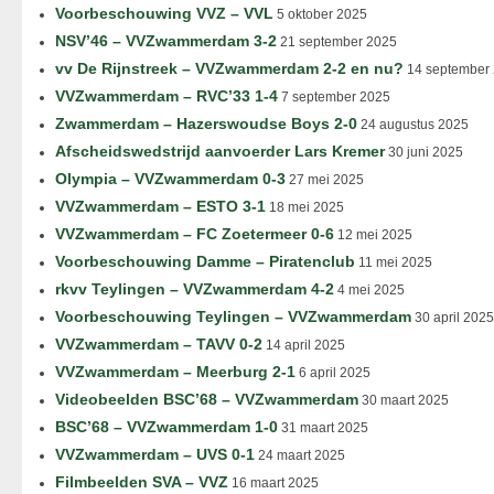
Voorbeschouwing VVZ – VVL
5 oktober 2025
NSV’46 – VVZwammerdam 3-2
21 september 2025
vv De Rijnstreek – VVZwammerdam 2-2 en nu?
14 september
VVZwammerdam – RVC’33 1-4
7 september 2025
Zwammerdam – Hazerswoudse Boys 2-0
24 augustus 2025
Afscheidswedstrijd aanvoerder Lars Kremer
30 juni 2025
Olympia – VVZwammerdam 0-3
27 mei 2025
VVZwammerdam – ESTO 3-1
18 mei 2025
VVZwammerdam – FC Zoetermeer 0-6
12 mei 2025
Voorbeschouwing Damme – Piratenclub
11 mei 2025
rkvv Teylingen – VVZwammerdam 4-2
4 mei 2025
Voorbeschouwing Teylingen – VVZwammerdam
30 april 2025
VVZwammerdam – TAVV 0-2
14 april 2025
VVZwammerdam – Meerburg 2-1
6 april 2025
Videobeelden BSC’68 – VVZwammerdam
30 maart 2025
BSC’68 – VVZwammerdam 1-0
31 maart 2025
VVZwammerdam – UVS 0-1
24 maart 2025
Filmbeelden SVA – VVZ
16 maart 2025