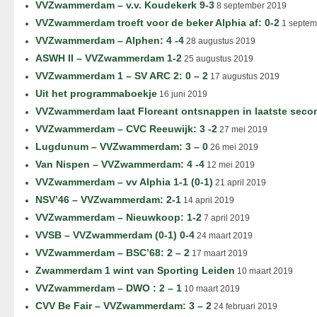
VVZwammerdam – v.v. Koudekerk 9-3
8 september 2019
VVZwammerdam troeft voor de beker Alphia af: 0-2
1 septem
VVZwammerdam – Alphen: 4 -4
28 augustus 2019
ASWH II – VVZwammerdam 1-2
25 augustus 2019
VVZwammerdam 1 – SV ARC 2: 0 – 2
17 augustus 2019
Uit het programmaboekje
16 juni 2019
VVZwammerdam laat Floreant ontsnappen in laatste seco
VVZwammerdam – CVC Reeuwijk: 3 -2
27 mei 2019
Lugdunum – VVZwammerdam: 3 – 0
26 mei 2019
Van Nispen – VVZwammerdam: 4 -4
12 mei 2019
VVZwammerdam – vv Alphia 1-1 (0-1)
21 april 2019
NSV’46 – VVZwammerdam: 2-1
14 april 2019
VVZwammerdam – Nieuwkoop: 1-2
7 april 2019
VVSB – VVZwammerdam (0-1) 0-4
24 maart 2019
VVZwammerdam – BSC’68: 2 – 2
17 maart 2019
Zwammerdam 1 wint van Sporting Leiden
10 maart 2019
VVZwammerdam – DWO : 2 – 1
10 maart 2019
CVV Be Fair – VVZwammerdam: 3 – 2
24 februari 2019