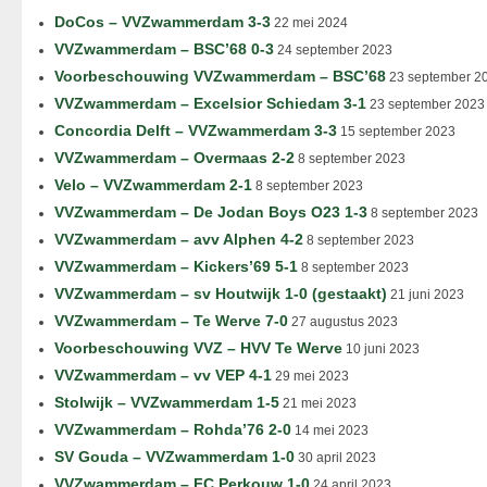
DoCos – VVZwammerdam 3-3
22 mei 2024
VVZwammerdam – BSC’68 0-3
24 september 2023
Voorbeschouwing VVZwammerdam – BSC’68
23 september 2
VVZwammerdam – Excelsior Schiedam 3-1
23 september 2023
Concordia Delft – VVZwammerdam 3-3
15 september 2023
VVZwammerdam – Overmaas 2-2
8 september 2023
Velo – VVZwammerdam 2-1
8 september 2023
VVZwammerdam – De Jodan Boys O23 1-3
8 september 2023
VVZwammerdam – avv Alphen 4-2
8 september 2023
VVZwammerdam – Kickers’69 5-1
8 september 2023
VVZwammerdam – sv Houtwijk 1-0 (gestaakt)
21 juni 2023
VVZwammerdam – Te Werve 7-0
27 augustus 2023
Voorbeschouwing VVZ – HVV Te Werve
10 juni 2023
VVZwammerdam – vv VEP 4-1
29 mei 2023
Stolwijk – VVZwammerdam 1-5
21 mei 2023
VVZwammerdam – Rohda’76 2-0
14 mei 2023
SV Gouda – VVZwammerdam 1-0
30 april 2023
VVZwammerdam – FC Perkouw 1-0
24 april 2023