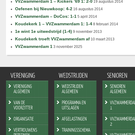
VVZwammerdam 1 – Kickers ’69 1: 2-0
19 augustus 2014
Oefenen bij Nieuwkoop: 4-2
16 augustus 2014
VVZwammerdam – DoCos: 1-1
5 april 2014
Koudekerk 1 – VVZwammerdam 1: 1-4
8 februari 2014
1e wint 1e uitwedstrijd (1-4)
9 november 2013
Koudekerk troeft VVZwammerdam af
10 maart 2013
VVZwammerdam 1
3 november 2025
VERENIGING
WEDSTRIJDEN
SENIOREN
VERENIGING
WEDSTRIJDEN
SENIOREN
ALGEMEEN
ALGEMEEN
ALGEMEEN
VAN DE
PROGRAMMA EN
VVZWAMMERDA
VOORZITTER
UITSLAGEN
1
ORGANISATIE
AFGELASTINGEN
VVZWAMMERDA
2
VERTROUWENS
TRAININGSSCHEMA
PERSONEN
VVZWAMMERDA