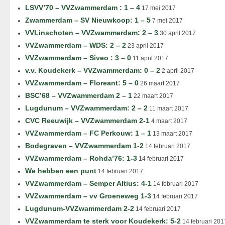
LSVV’70 – VVZwammerdam : 1 – 4
17 mei 2017
Zwammerdam – SV Nieuwkoop: 1 – 5
7 mei 2017
VVLinschoten – VVZwammerdam: 2 – 3
30 april 2017
VVZwammerdam – WDS: 2 – 2
23 april 2017
VVZwammerdam – Siveo : 3 – 0
11 april 2017
v.v. Koudekerk – VVZwammerdam: 0 – 2
2 april 2017
VVZwammerdam – Floreant: 5 – 0
26 maart 2017
BSC’68 – VVZwammerdam 2 – 1
22 maart 2017
Lugdunum – VVZwammerdam: 2 – 2
11 maart 2017
CVC Reeuwijk – VVZwammerdam 2-1
4 maart 2017
VVZwammerdam – FC Perkouw: 1 – 1
13 maart 2017
Bodegraven – VVZwammerdam 1-2
14 februari 2017
VVZwammerdam – Rohda’76: 1-3
14 februari 2017
We hebben een punt
14 februari 2017
VVZwammerdam – Semper Altius: 4-1
14 februari 2017
VVZwammerdam – vv Groeneweg 1-3
14 februari 2017
Lugdunum-VVZwammerdam 2-2
14 februari 2017
VVZwammerdam te sterk voor Koudekerk: 5-2
14 februari 201