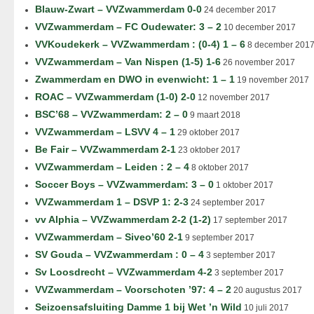
Blauw-Zwart – VVZwammerdam 0-0
24 december 2017
VVZwammerdam – FC Oudewater: 3 – 2
10 december 2017
VVKoudekerk – VVZwammerdam : (0-4) 1 – 6
8 december 201
VVZwammerdam – Van Nispen (1-5) 1-6
26 november 2017
Zwammerdam en DWO in evenwicht: 1 – 1
19 november 2017
ROAC – VVZwammerdam (1-0) 2-0
12 november 2017
BSC’68 – VVZwammerdam: 2 – 0
9 maart 2018
VVZwammerdam – LSVV 4 – 1
29 oktober 2017
Be Fair – VVZwammerdam 2-1
23 oktober 2017
VVZwammerdam – Leiden : 2 – 4
8 oktober 2017
Soccer Boys – VVZwammerdam: 3 – 0
1 oktober 2017
VVZwammerdam 1 – DSVP 1: 2-3
24 september 2017
vv Alphia – VVZwammerdam 2-2 (1-2)
17 september 2017
VVZwammerdam – Siveo’60 2-1
9 september 2017
SV Gouda – VVZwammerdam : 0 – 4
3 september 2017
Sv Loosdrecht – VVZwammerdam 4-2
3 september 2017
VVZwammerdam – Voorschoten ’97: 4 – 2
20 augustus 2017
Seizoensafsluiting Damme 1 bij Wet ’n Wild
10 juli 2017