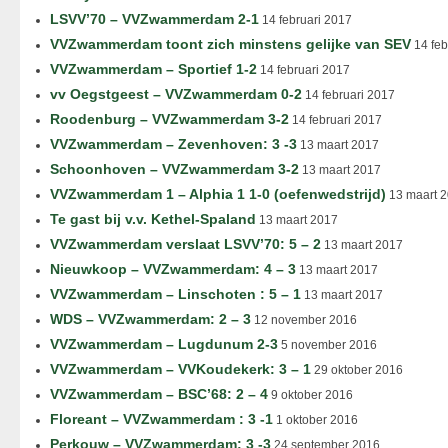
LSVV’70 – VVZwammerdam 2-1
14 februari 2017
VVZwammerdam toont zich minstens gelijke van SEV
14 feb
VVZwammerdam – Sportief 1-2
14 februari 2017
vv Oegstgeest – VVZwammerdam 0-2
14 februari 2017
Roodenburg – VVZwammerdam 3-2
14 februari 2017
VVZwammerdam – Zevenhoven: 3 -3
13 maart 2017
Schoonhoven – VVZwammerdam 3-2
13 maart 2017
VVZwammerdam 1 – Alphia 1 1-0 (oefenwedstrijd)
13 maart 
Te gast bij v.v. Kethel-Spaland
13 maart 2017
VVZwammerdam verslaat LSVV’70: 5 – 2
13 maart 2017
Nieuwkoop – VVZwammerdam: 4 – 3
13 maart 2017
VVZwammerdam – Linschoten : 5 – 1
13 maart 2017
WDS – VVZwammerdam: 2 – 3
12 november 2016
VVZwammerdam – Lugdunum 2-3
5 november 2016
VVZwammerdam – VVKoudekerk: 3 – 1
29 oktober 2016
VVZwammerdam – BSC’68: 2 – 4
9 oktober 2016
Floreant – VVZwammerdam : 3 -1
1 oktober 2016
Perkouw – VVZwammerdam: 3 -3
24 september 2016