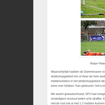
Reijer Pete
Waarschijnlijk hadden de Dammenaren rond
strafschopgebied min of meer de hele weds
middenvelders in het strafschopgebied st
eens over hebben. Kan gebeuren: het is im
We waren gewaarschuwd; SPV had vorige w
verdedigers resoluut weten af te straffen.
met de rust ook al met 1-2 hadden kunnen 