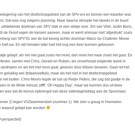
 belegering van het strafschopgebied van de SPV-ers en binnen een kwartier was
ons. Dat was nog volgens planning. Maar daarna stroopte het steeds in de buurt
e uitstekende doelman van SPV stak er een stokje voor. Jim van Vliet, Justin Bons,
i de Groot regen de kansen aaneen, maar er werd alsmaar niet ‘afgedrukt’ zoals
hterberg van SPV’81 wel de bal keurig achter doelman Maico du Chatinier. Mooie
n half uur. En vijf minuten later had het nog een keer kunnen gebeuren.
atje getapt:
als het niet gaat zoals het moet, dan moet het maar zoals het gaat.
En
efenen, samen met Chris, Gerald en Ruben, als onverhoopt volgende week in
opstropen en als het niet mooi gaat, gewoon door blijven douwen. Gaan tot het
n gelukkig wel (totaalvoetbal), maar als het niet in het strafschopgebied
net buiten. Chris Moors legde de bal op Reijer Peters, die zag dat gaatje in de
uwen in de 86ste minuut, pffff. ‘Oh Happy Day’, maar we kunnen dus uit twee
nten was dat de bonus-opbrengst van deze zaterdagmiddag aan de Spoorlaan.
ummer 2) tegen VVZwammerdam (nummer 1). We zien u graag in Harmelen.
je waaruit getapt kan worden
-perspectief)