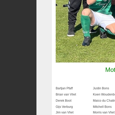
Mot
Bartjan Pfaff
Justin Bons
Brian van Vliet
Koen Woudenb
Derek Boot
Maico du Chatin
Gijs Verburg
Mitchell Bons
Jim van Vliet
Morris van Vliet