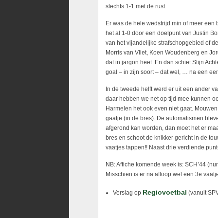
slechts 1-1 met de rust.
Er was de hele wedstrijd min of meer een
het al 1-0 door een doelpunt van Justin B
van het vijandelijke strafschopgebied of d
Morris van Vliet, Koen Woudenberg en Jord
dat in jargon heet. En dan schiet Stijn Ac
goal – in zijn soort – dat wel, … na een ee
In de tweede helft werd er uit een ander va
daar hebben we net op tijd mee kunnen o
Harmelen het ook even niet gaat. Mouwen 
gaatje (in de bres). De automatismen bleve
afgerond kan worden, dan moet het er maar 
bres en schoot de knikker gericht in de to
vaatjes tappen!! Naast drie verdiende pu
NB: Affiche komende week is: SCH’44 (n
Misschien is er na afloop wel een 3e vaat
Regiovoetbal
Verslag op
(vanuit SPV