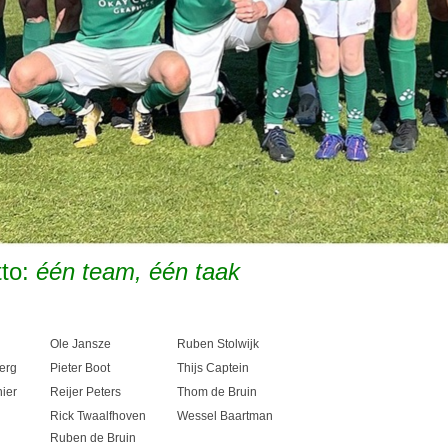
to:
één team, één taak
Ole Jansze
Ruben Stolwijk
erg
Pieter Boot
Thijs Captein
ier
Reijer Peters
Thom de Bruin
Rick Twaalfhoven
Wessel Baartman
Ruben de Bruin