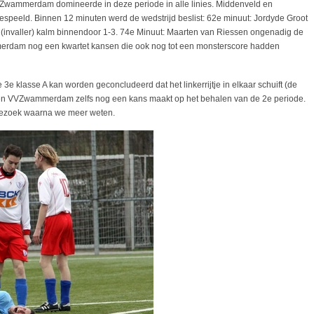
VVZwammerdam domineerde in deze periode in alle linies. Middenveld en
peeld. Binnen 12 minuten werd de wedstrijd beslist: 62e minuut: Jordyde Groot
s (invaller) kalm binnendoor 1-3. 74e Minuut: Maarten van Riessen ongenadig de
mmerdam nog een kwartet kansen die ook nog tot een monsterscore hadden
3e klasse A kan worden geconcludeerd dat het linkerrijtje in elkaar schuift (de
en VVZwammerdam zelfs nog een kans maakt op het behalen van de 2e periode.
bezoek waarna we meer weten.