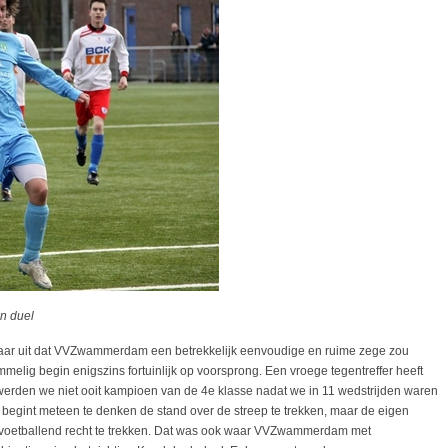
uel
 naar uit dat VVZwammerdam een betrekkelijk eenvoudige en ruime zege zou
lig begin enigszins fortuinlijk op voorsprong. Een vroege tegentreffer heeft
 (werden we niet ooit kampioen van de 4e klasse nadat we in 11 wedstrijden waren
begint meteen te denken de stand over de streep te trekken, maar de eigen
e voetballend recht te trekken. Dat was ook waar VVZwammerdam met