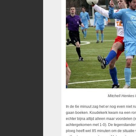
Mitchell Henkes in d
In de 6e minuut zag het er nog even niet
gaan boeken. Koudekerk kwam na een romme
echter bijna altijd alleen maar voordelen
achtergekomen met 1-0). De tegenstander 
ploeg heeft wel 85 minuten om de situati