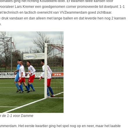
inaties ging het richting Koudekerk-doel. Er kwamen twee kansen voor
raleer Lars Kremer een goedgenomen corner promoveerde tot doelpunt: 1-1
et technisch en tactisch overwicht van VVZwammerdam goed zichtbaar.
druk vandaan en dan alleen met lange ballen en dat leverde hen nog 2 kansen
.
1-1 voor Damme
merdam. Het eerste kwartier ging het spel nog op en neer, maar het laatste