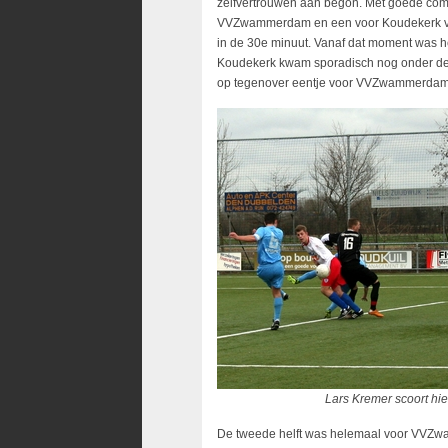
zelfvertrouwen aan begon. Met goede comb
VVZwammerdam en een voor Koudekerk voo
in de 30e minuut. Vanaf dat moment was h
Koudekerk kwam sporadisch nog onder de 
op tegenover eentje voor VVZwammerdam
Lars Kremer scoort hier de 
De tweede helft was helemaal voor VVZwam