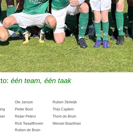
to:
één team, één taak
Ole Jansze
Ruben Stolwijk
erg
Pieter Boot
Thijs Captein
ier
Reijer Peters
Thom de Bruin
Rick Twaalfhoven
Wessel Baartman
Ruben de Bruin