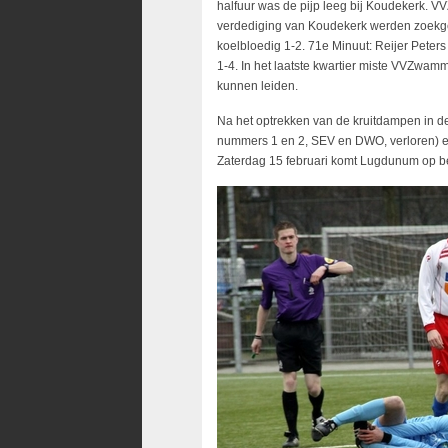
halfuur was de pijp leeg bij Koudekerk. 
verdediging van Koudekerk werden zoekges
koelbloedig 1-2. 71e Minuut: Reijer Peter
1-4. In het laatste kwartier miste VVZwa
kunnen leiden.
Na het optrekken van de kruitdampen in de 
nummers 1 en 2, SEV en DWO, verloren) 
Zaterdag 15 februari komt Lugdunum op 