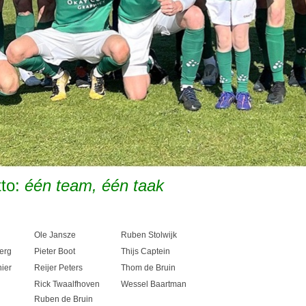
to:
één team, één taak
Ole Jansze
Ruben Stolwijk
erg
Pieter Boot
Thijs Captein
ier
Reijer Peters
Thom de Bruin
Rick Twaalfhoven
Wessel Baartman
Ruben de Bruin