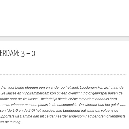
RDAM: 3 – 0
er voor beide ploegen één en ander op het spel. Lugdunum kon zich naar de
e 2e klasse en VVZwammerdam kon bij een overwinning of gelijkspel boven de
gradatie naar de 4e klasse. Uiteindelijk bleek VVZwammerdam ondanks hard
um de winnaar met een plaats in de nacompetitie. De winnaar had het geluk aan
e fasen (de 1-0 en de 2-0) het voordeel aan Lugdunum gaf waar dat volgens de
pporters uit Damme dan uit Leiden) eerder andersom had behoren of tenminste
er de leiding.