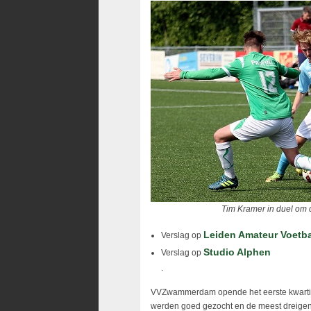
Tim Kramer in duel om 
Leiden Amateur Voetba
Verslag op
Studio Alphen
Verslag op
.
VVZwammerdam opende het eerste kwartier 
werden goed gezocht en de meest dreigen