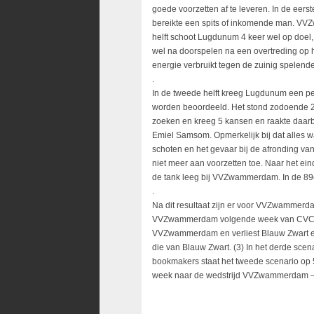
goede voorzetten af te leveren. In de eer
bereikte een spits of inkomende man. VVZ
helft schoot Lugdunum 4 keer wel op doel, 
wel na doorspelen na een overtreding op
energie verbruikt tegen de zuinig spelend
.
In de tweede helft kreeg Lugdunum een p
worden beoordeeld. Het stond zodoende 2
zoeken en kreeg 5 kansen en raakte daarb
Emiel Samsom. Opmerkelijk bij dat alles w
schoten en het gevaar bij de afronding v
niet meer aan voorzetten toe. Naar het ei
de tank leeg bij VVZwammerdam. In de 89e
.
Na dit resultaat zijn er voor VVZwammerdam
VVZwammerdam volgende week van CVC Reeu
VVZwammerdam en verliest Blauw Zwart en 
die van Blauw Zwart. (3) In het derde sce
bookmakers staat het tweede scenario op
week naar de wedstrijd VVZwammerdam –