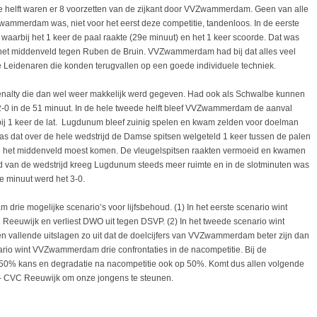
ste helft waren er 8 voorzetten van de zijkant door VVZwammerdam. Geen van alle
wammerdam was, niet voor het eerst deze competitie, tandenloos. In de eerste
waarbij het 1 keer de paal raakte (29e minuut) en het 1 keer scoorde. Dat was
 het middenveld tegen Ruben de Bruin. VVZwammerdam had bij dat alles veel
e Leidenaren die konden terugvallen op een goede individuele techniek.
enalty die dan wel weer makkelijk werd gegeven. Had ook als Schwalbe kunnen
-0 in de 51 minuut. In de hele tweede helft bleef VVZwammerdam de aanval
ij 1 keer de lat. Lugdunum bleef zuinig spelen en kwam zelden voor doelman
as dat over de hele wedstrijd de Damse spitsen welgeteld 1 keer tussen de palen
an het middenveld moest komen. De vleugelspitsen raakten vermoeid en kwamen
nd van de wedstrijd kreeg Lugdunum steeds meer ruimte en in de slotminuten was
 minuut werd het 3-0.
 drie mogelijke scenario’s voor lijfsbehoud. (1) In het eerste scenario wint
wijk en verliest DWO uit tegen DSVP. (2) In het tweede scenario wint
vallende uitslagen zo uit dat de doelcijfers van VVZwammerdam beter zijn dan
nario wint VVZwammerdam drie confrontaties in de nacompetitie. Bij de
 50% kans en degradatie na nacompetitie ook op 50%. Komt dus allen volgende
 CVC Reeuwijk om onze jongens te steunen.