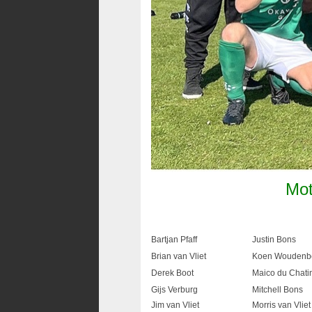
Mot
Bartjan Pfaff
Justin Bons
Brian van Vliet
Koen Woudenb
Derek Boot
Maico du Chatin
Gijs Verburg
Mitchell Bons
Jim van Vliet
Morris van Vliet