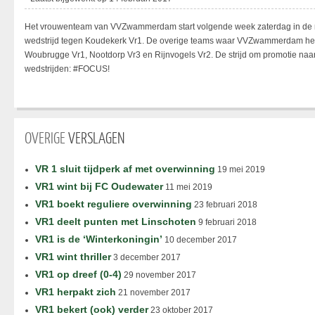
Het vrouwenteam van VVZwammerdam start volgende week zaterdag in de
wedstrijd tegen Koudekerk Vr1. De overige teams waar VVZwammerdam het t
Woubrugge Vr1, Nootdorp Vr3 en Rijnvogels Vr2. De strijd om promotie naar 
wedstrijden: #FOCUS!
OVERIGE
VERSLAGEN
VR 1 sluit tijdperk af met overwinning
19 mei 2019
VR1 wint bij FC Oudewater
11 mei 2019
VR1 boekt reguliere overwinning
23 februari 2018
VR1 deelt punten met Linschoten
9 februari 2018
VR1 is de ‘Winterkoningin’
10 december 2017
VR1 wint thriller
3 december 2017
VR1 op dreef (0-4)
29 november 2017
VR1 herpakt zich
21 november 2017
VR1 bekert (ook) verder
23 oktober 2017