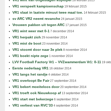
VR1 wint van ongeslagen koploper
28 februari 2015
VR1 verspeelt kampioenschap
19 februari 2015
VR1 slaat in laatste minuut twee maal toe.
14 februari 2015
sv ARC VR2 neemt revanche
24 januari 2015
Vrouwen pakken uit tegen ARC
17 januari 2015
VR1 wint weer met 0-1
7 december 2014
VR1 herpakt zich
29 november 2014
VR1 mist de boot
23 november 2014
VR1 stoomt door naar 3e plek
8 november 2014
VR1 boekt nipte zege
1 november 2014
LVV Football Factory Vr1 – VVZwammerdam Vr1: 0-11
19 okt
Eerste nederlaag VR1
16 oktober 2014
VR1 langs het randje
4 oktober 2014
VR1 overloopt Be Fair
27 september 2014
VR1 bekert moeiteloos door
20 september 2014
VR1 troeft ook Nieuwkoop af
13 september 2014
VR1 start met bekerzege
6 september 2014
VR1 verliest van RVC’33
4 september 2014