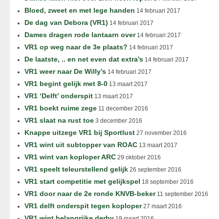
Bloed, zweet en met lege handen
14 februari 2017
De dag van Debora (VR1)
14 februari 2017
Dames dragen rode lantaarn over
14 februari 2017
VR1 op weg naar de 3e plaats?
14 februari 2017
De laatste, .. en net even dat extra’s
14 februari 2017
VR1 weer naar De Willy’s
14 februari 2017
VR1 begint gelijk met 8-0
13 maart 2017
VR1 ‘Delft’ onderspit
13 maart 2017
VR1 boekt ruime zege
11 december 2016
VR1 slaat na rust toe
3 december 2016
Knappe uitzege VR1 bij Sportlust
27 november 2016
VR1 wint uit subtopper van ROAC
13 maart 2017
VR1 wint van koploper ARC
29 oktober 2016
VR1 speelt teleurstellend gelijk
26 september 2016
VR1 start competitie met gelijkspel
18 september 2016
VR1 door naar de 2e ronde KNVB-beker
11 september 2016
VR1 delft onderspit tegen koploper
27 maart 2016
VR1 wint belangrijke derby
19 maart 2016