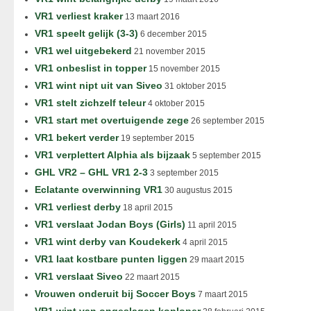
VR1 verliest kraker
13 maart 2016
VR1 speelt gelijk (3-3)
6 december 2015
VR1 wel uitgebekerd
21 november 2015
VR1 onbeslist in topper
15 november 2015
VR1 wint nipt uit van Siveo
31 oktober 2015
VR1 stelt zichzelf teleur
4 oktober 2015
VR1 start met overtuigende zege
26 september 2015
VR1 bekert verder
19 september 2015
VR1 verplettert Alphia als bijzaak
5 september 2015
GHL VR2 – GHL VR1 2-3
3 september 2015
Eclatante overwinning VR1
30 augustus 2015
VR1 verliest derby
18 april 2015
VR1 verslaat Jodan Boys (Girls)
11 april 2015
VR1 wint derby van Koudekerk
4 april 2015
VR1 laat kostbare punten liggen
29 maart 2015
VR1 verslaat Siveo
22 maart 2015
Vrouwen onderuit bij Soccer Boys
7 maart 2015