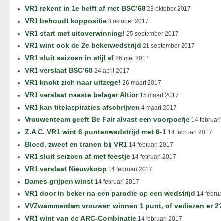
VR1 rekent in 1e helft af met BSC’68
23 oktober 2017
VR1 behoudt koppositie
8 oktober 2017
VR1 start met uitoverwinning!
25 september 2017
VR1 wint ook de 2e bekerwedstrijd
21 september 2017
VR1 sluit seizoen in stijl af
26 mei 2017
VR1 verslaat BSC’68
24 april 2017
VR1 knokt zich naar uitzege!
26 maart 2017
VR1 verslaat naaste belager Altior
15 maart 2017
VR1 kan titelaspiraties afschrijven
4 maart 2017
Vrouwenteam geeft Be Fair alvast een voorpoefje
14 februar
Z.A.C. VR1 wint 6 puntenwedstrijd met 6-1
14 februari 2017
Bloed, zweet en tranen bij VR1
14 februari 2017
VR1 sluit seizoen af met feestje
14 februari 2017
VR1 verslaat Nieuwkoop
14 februari 2017
Dames grijpen winst
14 februari 2017
VR1 door in beker na een parodie op een wedstrijd
14 febru
VVZwammerdam vrouwen winnen 1 punt, of verliezen er 2
VR1 wint van de ARC-Combinatie
14 februari 2017