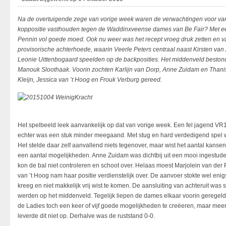
Na de overtuigende zege van vorige week waren de verwachtingen voor
koppositie vasthouden tegen de Waddinxveense dames van Be Fair? Met een
Pennin vol goede moed. Ook nu weer was het recept vroeg druk zetten en v
provisorische achterhoede, waarin Veerle Peters centraal naast Kirsten van
Leonie Uittenbogaard speelden op de backposities. Het middenveld bestond 
Manouk Sloothaak. Voorin zochten Karlijn van Dorp, Anne Zuidam en Thanis
Kleijn, Jessica van ’t Hoog en Frouk Verburg gereed.
Het spelbeeld leek aanvankelijk op dat van vorige week. Een fel jagend VR
echter was een stuk minder meegaand. Met stug en hard verdedigend spel w
Het stelde daar zelf aanvallend niets tegenover, maar wist het aantal kanse
een aantal mogelijkheden. Anne Zuidam was dichtbij uit een mooi ingestudee
kon de bal niet controleren en schoot over. Helaas moest Marjolein van der
van ’t Hoog nam haar positie verdienstelijk over. De aanvoer stokte wel eni
kreeg en niet makkelijk vrij wist te komen. De aansluiting van achteruit was 
werden op het middenveld. Tegelijk liepen de dames elkaar voorin geregel
de Ladies toch een keer of vijf goede mogelijkheden te creëeren, maar mee
leverde dit niet op. Derhalve was de ruststand 0-0.