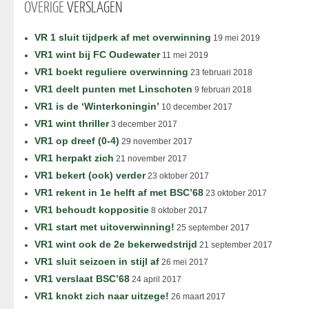
OVERIGE
VERSLAGEN
VR 1 sluit tijdperk af met overwinning
19 mei 2019
VR1 wint bij FC Oudewater
11 mei 2019
VR1 boekt reguliere overwinning
23 februari 2018
VR1 deelt punten met Linschoten
9 februari 2018
VR1 is de ‘Winterkoningin’
10 december 2017
VR1 wint thriller
3 december 2017
VR1 op dreef (0-4)
29 november 2017
VR1 herpakt zich
21 november 2017
VR1 bekert (ook) verder
23 oktober 2017
VR1 rekent in 1e helft af met BSC’68
23 oktober 2017
VR1 behoudt koppositie
8 oktober 2017
VR1 start met uitoverwinning!
25 september 2017
VR1 wint ook de 2e bekerwedstrijd
21 september 2017
VR1 sluit seizoen in stijl af
26 mei 2017
VR1 verslaat BSC’68
24 april 2017
VR1 knokt zich naar uitzege!
26 maart 2017