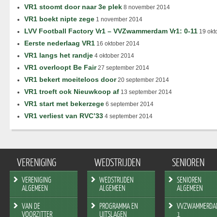
VR1 stoomt door naar 3e plek
8 november 2014
VR1 boekt nipte zege
1 november 2014
LVV Football Factory Vr1 – VVZwammerdam Vr1: 0-11
19 okt
Eerste nederlaag VR1
16 oktober 2014
VR1 langs het randje
4 oktober 2014
VR1 overloopt Be Fair
27 september 2014
VR1 bekert moeiteloos door
20 september 2014
VR1 troeft ook Nieuwkoop af
13 september 2014
VR1 start met bekerzege
6 september 2014
VR1 verliest van RVC’33
4 september 2014
VERENIGING
WEDSTRIJDEN
SENIOREN
VERENIGING
WEDSTRIJDEN
SENIOREN
ALGEMEEN
ALGEMEEN
ALGEMEEN
VAN DE
PROGRAMMA EN
VVZWAMMERDA
VOORZITTER
UITSLAGEN
1