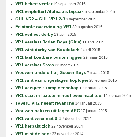
VR1 bekert verder
19 september 2015
VR1 verplettert Alphia als bijzaak
5 september 2015
GHL VR2 – GHL VR1 2-3
3 september 2015
Eclatante overwinning VR1
30 augustus 2015
VR1 verliest derby
18 april 2015
VR1 verslaat Jodan Boys (Girls)
11 april 2015
VR1 wint derby van Koudekerk
4 april 2015
VR1 laat kostbare punten liggen
29 maart 2015
VR1 verslaat Siveo
22 maart 2015
Vrouwen onderuit bij Soccer Boys
7 maart 2015
VR1 wint van ongeslagen koploper
28 februari 2015
VR1 verspeelt kampioenschap
19 februari 2015
VR1 slaat in laatste minuut twee maal toe.
14 februari 2015
sv ARC VR2 neemt revanche
24 januari 2015
Vrouwen pakken uit tegen ARC
17 januari 2015
VR1 wint weer met 0-1
7 december 2014
VR1 herpakt zich
29 november 2014
VR1 mist de boot
23 november 2014