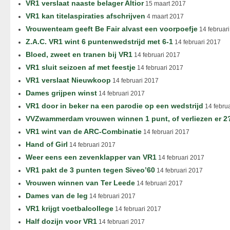
VR1 verslaat naaste belager Altior
15 maart 2017
VR1 kan titelaspiraties afschrijven
4 maart 2017
Vrouwenteam geeft Be Fair alvast een voorpoefje
14 februar
Z.A.C. VR1 wint 6 puntenwedstrijd met 6-1
14 februari 2017
Bloed, zweet en tranen bij VR1
14 februari 2017
VR1 sluit seizoen af met feestje
14 februari 2017
VR1 verslaat Nieuwkoop
14 februari 2017
Dames grijpen winst
14 februari 2017
VR1 door in beker na een parodie op een wedstrijd
14 febru
VVZwammerdam vrouwen winnen 1 punt, of verliezen er 2
VR1 wint van de ARC-Combinatie
14 februari 2017
Hand of Girl
14 februari 2017
Weer eens een zevenklapper van VR1
14 februari 2017
VR1 pakt de 3 punten tegen Siveo’60
14 februari 2017
Vrouwen winnen van Ter Leede
14 februari 2017
Dames van de leg
14 februari 2017
VR1 krijgt voetbalcollege
14 februari 2017
Half dozijn voor VR1
14 februari 2017