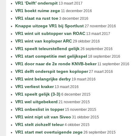
VR1 ‘Delft’ onderspit
13 maart 2017
VR1 boekt ruime zege
11 december 2016
VR1 slaat na rust toe
3 december 2016
Knappe uitzege VR1 bij Sportlust
27 november 2016
VR1 wint uit subtopper van ROAC
13 maart 2017
VR1 wint van koploper ARC
29 oktober 2016
VR1 speelt teleurstellend gelijk
26 september 2016
VR1 start competitie met gelijkspel
18 september 2016
VR1 door naar de 2e ronde KNVB-beker
11 september 2016
VR1 delft onderspit tegen koploper
27 maart 2016
VR1 wint belangrijke derby
19 maart 2016
VR1 verliest kraker
13 maart 2016
VR1 speelt gelijk (3-3)
6 december 2015
VR1 wel uitgebekerd
21 november 2015
VR1 onbeslist in topper
15 november 2015
VR1 wint nipt uit van Siveo
31 oktober 2015
VR1 stelt zichzelf teleur
4 oktober 2015
VR1 start met overtuigende zege
26 september 2015