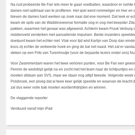
Na rust probeerde Be Fair iets meer te gaan voetballen, waardoor er rui
dames niet optimaal van te profiteren. Het spel werd rommeliger en hier en da
bleven de dames hard werken op zoek naar dat ene moment. Dat leek er echt
kwam de spits van de Waddinxveense formatie oog in oog met keepster Zita V
pakken, waarmee het gevaar was afgewend. Achterin kwam Frouk Verburg de
middenveld versterken met aanvallende impulsen. Beide invalsters speelden 
doelpunt kwam het echter niet. Vlak voor tijd wist Karlijn van Dorp dan eind
koos zij echter de verkeerde hoek en ging de bal net naast. Het zat er van
steken op een Frits van Turenhoutje (voor de bejaarde lezers onder ons) Nu
Voor Zwammerdam waren het twee verloren punten, voor Be Fair een gewonn
Pennin de wedstrijd gelijk na en zocht met het team naar de lichtpuntjes e
moeten afstaan aan SVS, maar we staan nog altijd tweede. Volgende week w
Polsbroek, een ploeg dat al twee keer gelijk speelde en waarvan de kracht
zal dus weer volle bak moeten worden#strijden en winnen.
De vlaggende reporter
Verstuurd vanaf mijn iPad