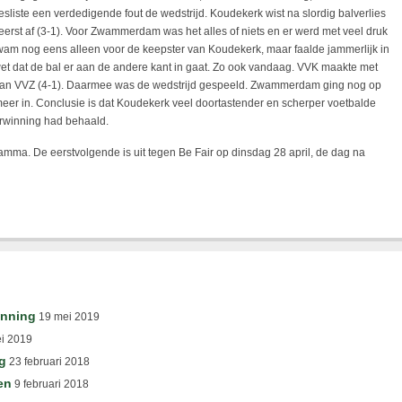
esliste een verdedigende fout de wedstrijd. Koudekerk wist na slordig balverlies
eerst af (3-1). Voor Zwammerdam was het alles of niets en er werd met veel druk
kwam nog eens alleen voor de keepster van Koudekerk, maar faalde jammerlijk in
et dat de bal er aan de andere kant in gaat. Zo ook vandaag. VVK maakte met
es van VVZ (4-1). Daarmee was de wedstrijd gespeeld. Zwammerdam ging nog op
t meer in. Conclusie is dat Koudekerk veel doortastender en scherper voetbalde
winning had behaald.
amma. De eerstvolgende is uit tegen Be Fair op dinsdag 28 april, de dag na
inning
19 mei 2019
i 2019
g
23 februari 2018
en
9 februari 2018