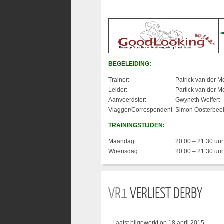
BEGELEIDING:
Trainer:
Patrick van der M
Leider:
Partick van der M
Aanvoerdster:
Gwyneth Wolfert
Vlagger/Correspondent
Simon Oosterbee
TRAININGSTIJDEN:
Maandag:
20:00 – 21.30 uur
Woensdag:
20:00 – 21:30 uur
VR1
VERLIEST DERBY
Laatst bijgewerkt op 18 april 2015