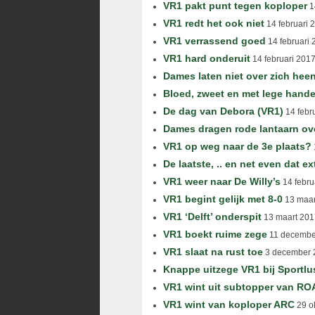
VR1 pakt punt tegen koploper
1
VR1 redt het ook niet
14 februari 
VR1 verrassend goed
14 februari 
VR1 hard onderuit
14 februari 201
Dames laten niet over zich hee
Bloed, zweet en met lege hand
De dag van Debora (VR1)
14 febr
Dames dragen rode lantaarn ov
VR1 op weg naar de 3e plaats?
De laatste, .. en net even dat ex
VR1 weer naar De Willy’s
14 febru
VR1 begint gelijk met 8-0
13 maar
VR1 ‘Delft’ onderspit
13 maart 201
VR1 boekt ruime zege
11 decembe
VR1 slaat na rust toe
3 december 
Knappe uitzege VR1 bij Sportlu
VR1 wint uit subtopper van R
VR1 wint van koploper ARC
29 o