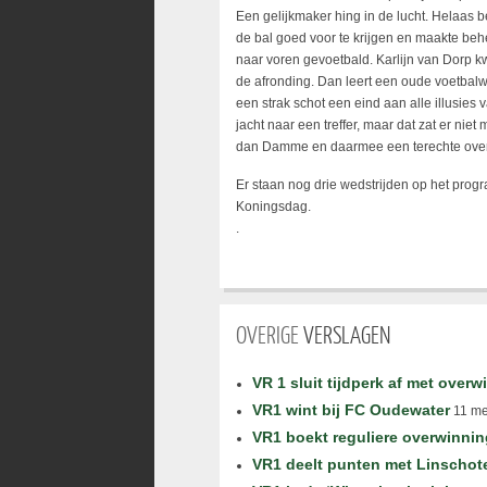
Een gelijkmaker hing in de lucht. Helaas b
de bal goed voor te krijgen en maakte beh
naar voren gevoetbald. Karlijn van Dorp 
de afronding. Dan leert een oude voetbalw
een strak schot een eind aan alle illusi
jacht naar een treffer, maar dat zat er nie
dan Damme en daarmee een terechte over
Er staan nog drie wedstrijden op het progr
Koningsdag.
.
OVERIGE
VERSLAGEN
VR 1 sluit tijdperk af met overw
VR1 wint bij FC Oudewater
11 me
VR1 boekt reguliere overwinnin
VR1 deelt punten met Linschot