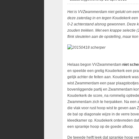
Het is VVZwammerdam niet gelukt om een la
deze zaterdag in en tegen Koudekerk een
0-2 achterstand alsnog gewonnen. Deze ke
zouden trekken. Met een krappe selectie
flink sleutelen aan de opstelling, maar kon
Helaas begon VVZwammerdam
niet sche
en speelde een gretig Kouderkerk een prac
gelijk achter de feiten aan. Koudekerk wa
wist Zwammerdam een paar plaagstootjes t
bovenliggende partij en Zwammerdam kon 
Kouderkerk de score, na rommelig optrede
Zwammerdam zich te herpakken. Na een aan
die vlak voor rust hoop wist te geven aan 
de bal op diagonale wijze in de verre bove
kleedkamer op. Koudekerk ontevreden dat
een sprankje hoop op de goede afloop.
De tweede helft leek dat sprankje hoop ve