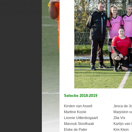
Selectie 2018-2019
Kirsten van Asselt
Jesca de J
Martine Koole
Marjolein v
Leonie Uittenbogaart
Zita Vis
Manouk Sloothaak
Karlijn van
Elske de Pater
Kim Klein