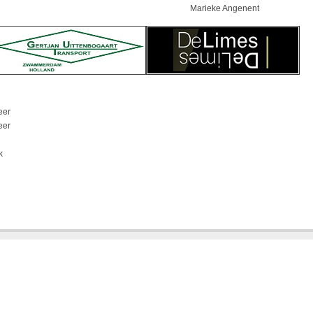
Marieke Angenent
eer
eer
k