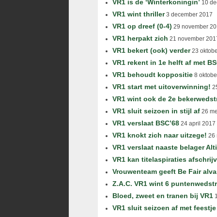
VR1 is de ‘Winterkoningin’
10 de
VR1 wint thriller
3 december 2017
VR1 op dreef (0-4)
29 november 20
VR1 herpakt zich
21 november 201
VR1 bekert (ook) verder
23 oktob
VR1 rekent in 1e helft af met B
VR1 behoudt koppositie
8 oktobe
VR1 start met uitoverwinning!
25
VR1 wint ook de 2e bekerwedstr
VR1 sluit seizoen in stijl af
26 me
VR1 verslaat BSC’68
24 april 2017
VR1 knokt zich naar uitzege!
26 
VR1 verslaat naaste belager Alt
VR1 kan titelaspiraties afschrij
Vrouwenteam geeft Be Fair alva
Z.A.C. VR1 wint 6 puntenwedstr
Bloed, zweet en tranen bij VR1
1
VR1 sluit seizoen af met feestje