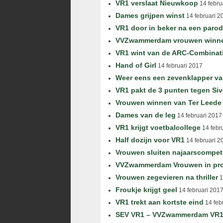
VR1 verslaat Nieuwkoop
14 febru
Dames grijpen winst
14 februari 2
VR1 door in beker na een parod
VVZwammerdam vrouwen winnen 1
VR1 wint van de ARC-Combinat
Hand of Girl
14 februari 2017
Weer eens een zevenklapper v
VR1 pakt de 3 punten tegen Siv
Vrouwen winnen van Ter Leede
Dames van de leg
14 februari 2017
VR1 krijgt voetbalcollege
14 febr
Half dozijn voor VR1
14 februari 2
Vrouwen sluiten najaarscompeti
VVZwammerdam Vrouwen in pro
Vrouwen zegevieren na thriller
1
Froukje krijgt geel
14 februari 201
VR1 trekt aan kortste eind
14 feb
SEV VR1 – VVZwammerdam VR1