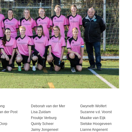
ong
Deborah van der Mer
Gwyneth Wolfert
an der Post
Lisa Zuidam
Suzanne v.d. Voorst
Froukje Verburg
Maaike van Eijk
 Dorp
Quinty Scheer
Sietske Hoogeveen
Jaimy Jongeneel
Lianne Angenent