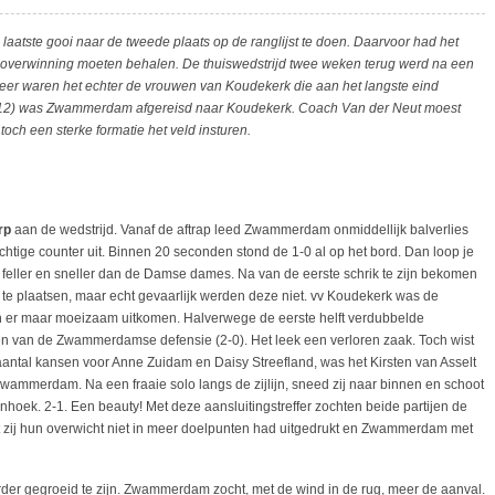
atste gooi naar de tweede plaats op de ranglijst te doen. Daarvoor had het
 overwinning moeten behalen. De thuiswedstrijd twee weken terug werd na een
er waren het echter de vrouwen van Koudekerk die aan het langste eind
 (12) was Zwammerdam afgereisd naar Koudekerk. Coach Van der Neut moest
 toch een sterke formatie het veld insturen.
rp
aan de wedstrijd. Vanaf de aftrap leed Zwammerdam onmiddellijk balverlies
htige counter uit. Binnen 20 seconden stond de 1-0 al op het bord. Dan loop je
s feller en sneller dan de Damse dames. Na van de eerste schrik te zijn bekomen
e plaatsen, maar echt gevaarlijk werden deze niet. vv Koudekerk was de
er maar moeizaam uitkomen. Halverwege de eerste helft verdubbelde
n van de Zwammerdamse defensie (2-0). Het leek een verloren zaak. Toch wist
tal kansen voor Anne Zuidam en Daisy Streefland, was het Kirsten van Asselt
Zwammerdam. Na een fraaie solo langs de zijlijn, sneed zij naar binnen en schoot
nhoek. 2-1. Een beauty! Met deze aansluitingstreffer zochten beide partijen de
 zij hun overwicht niet in meer doelpunten had uitgedrukt en Zwammerdam met
rder gegroeid te zijn. Zwammerdam zocht, met de wind in de rug, meer de aanval.