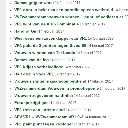
Dames grijpen winst
14 februari 2017
VR1 door in beker na een parodie op een wedstrijd
14 febru
VVZwammerdam vrouwen winnen 1 punt, of verliezen er 2
VR1 wint van de ARC-Combinatie
14 februari 2017
Hand of Girl
14 februari 2017
Weer eens een zevenklapper van VR1
14 februari 2017
VR1 pakt de 3 punten tegen Siveo’60
14 februari 2017
Vrouwen winnen van Ter Leede
14 februari 2017
Dames van de leg
14 februari 2017
VR1 krijgt voetbalcollege
14 februari 2017
Half dozijn voor VR1
14 februari 2017
Vrouwen sluiten najaarscompetitie af
14 februari 2017
VVZwammerdam Vrouwen in promotiepoule
14 februari 2017
Vrouwen zegevieren na thriller
14 februari 2017
Froukje krijgt geel
14 februari 2017
VR1 trekt aan kortste eind
14 februari 2017
SEV VR1 – VVZwammerdam VR1 0-3
14 februari 2017
VR1 pakt punt tegen koploper
14 februari 2017