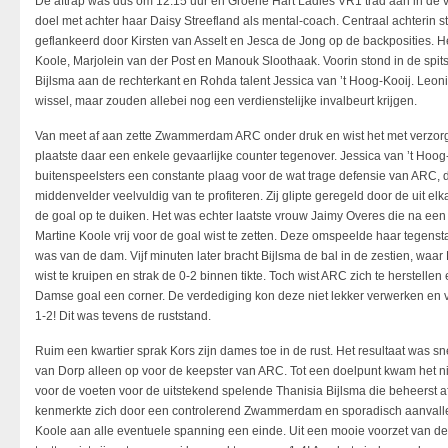
De aftrap was dus om 12.15 uur en Groene Hart Ladies VR1 trad aan in de vo
doel met achter haar Daisy Streefland als mental-coach. Centraal achterin s
geflankeerd door Kirsten van Asselt en Jesca de Jong op de backposities. 
Koole, Marjolein van der Post en Manouk Sloothaak. Voorin stond in de spits
Bijlsma aan de rechterkant en Rohda talent Jessica van ’t Hoog-Kooij. Leonie
wissel, maar zouden allebei nog een verdienstelijke invalbeurt krijgen.
Van meet af aan zette Zwammerdam ARC onder druk en wist het met verzorg
plaatste daar een enkele gevaarlijke counter tegenover. Jessica van ’t Hoog
buitenspeelsters een constante plaag voor de wat trage defensie van ARC,
middenvelder veelvuldig van te profiteren. Zij glipte geregeld door de uit e
de goal op te duiken. Het was echter laatste vrouw Jaimy Overes die na een k
Martine Koole vrij voor de goal wist te zetten. Deze omspeelde haar tegenst
was van de dam. Vijf minuten later bracht Bijlsma de bal in de zestien, waar
wist te kruipen en strak de 0-2 binnen tikte. Toch wist ARC zich te herstelle
Damse goal een corner. De verdediging kon deze niet lekker verwerken en va
1-2! Dit was tevens de ruststand.
Ruim een kwartier sprak Kors zijn dames toe in de rust. Het resultaat was sne
van Dorp alleen op voor de keepster van ARC. Tot een doelpunt kwam het n
voor de voeten voor de uitstekend spelende Thanisia Bijlsma die beheerst af
kenmerkte zich door een controlerend Zwammerdam en sporadisch aanvalle
Koole aan alle eventuele spanning een einde. Uit een mooie voorzet van de