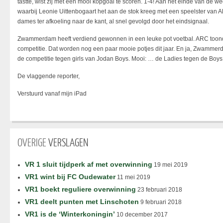
tastte, wist zij met een mooi kopgoal te scoren. 1-4! Aan het einde van de w
waarbij Leonie Uittenbogaart het aan de stok kreeg met een speelster van A
dames ter afkoeling naar de kant, al snel gevolgd door het eindsignaal.
Zwammerdam heeft verdiend gewonnen in een leuke pot voetbal. ARC toond
competitie. Dat worden nog een paar mooie potjes dit jaar. En ja, Zwammerd
de competitie tegen girls van Jodan Boys. Mooi: … de Ladies tegen de Boys
De vlaggende reporter,
Verstuurd vanaf mijn iPad
OVERIGE
VERSLAGEN
VR 1 sluit tijdperk af met overwinning
19 mei 2019
VR1 wint bij FC Oudewater
11 mei 2019
VR1 boekt reguliere overwinning
23 februari 2018
VR1 deelt punten met Linschoten
9 februari 2018
VR1 is de ‘Winterkoningin’
10 december 2017