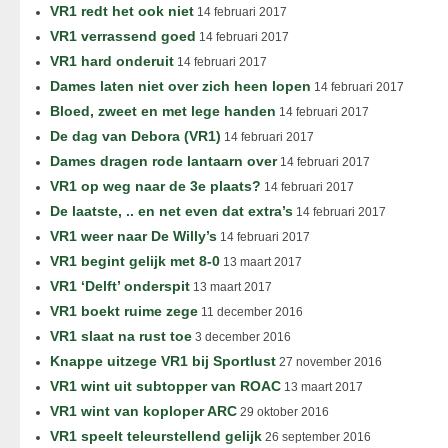
VR1 redt het ook niet
14 februari 2017
VR1 verrassend goed
14 februari 2017
VR1 hard onderuit
14 februari 2017
Dames laten niet over zich heen lopen
14 februari 2017
Bloed, zweet en met lege handen
14 februari 2017
De dag van Debora (VR1)
14 februari 2017
Dames dragen rode lantaarn over
14 februari 2017
VR1 op weg naar de 3e plaats?
14 februari 2017
De laatste, .. en net even dat extra’s
14 februari 2017
VR1 weer naar De Willy’s
14 februari 2017
VR1 begint gelijk met 8-0
13 maart 2017
VR1 ‘Delft’ onderspit
13 maart 2017
VR1 boekt ruime zege
11 december 2016
VR1 slaat na rust toe
3 december 2016
Knappe uitzege VR1 bij Sportlust
27 november 2016
VR1 wint uit subtopper van ROAC
13 maart 2017
VR1 wint van koploper ARC
29 oktober 2016
VR1 speelt teleurstellend gelijk
26 september 2016