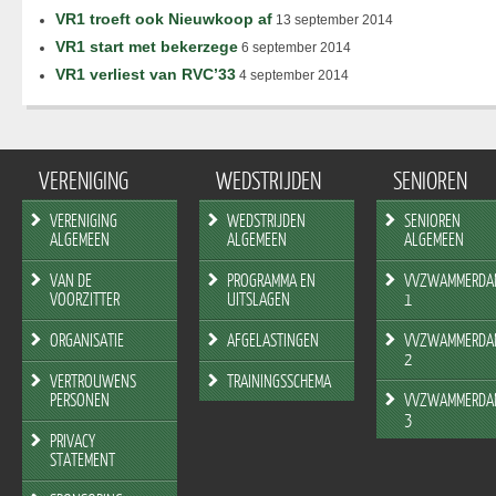
VR1 troeft ook Nieuwkoop af
13 september 2014
VR1 start met bekerzege
6 september 2014
VR1 verliest van RVC’33
4 september 2014
VERENIGING
WEDSTRIJDEN
SENIOREN
VERENIGING
WEDSTRIJDEN
SENIOREN
ALGEMEEN
ALGEMEEN
ALGEMEEN
VAN DE
PROGRAMMA EN
VVZWAMMERDA
VOORZITTER
UITSLAGEN
1
ORGANISATIE
AFGELASTINGEN
VVZWAMMERDA
2
VERTROUWENS
TRAININGSSCHEMA
PERSONEN
VVZWAMMERDA
3
PRIVACY
STATEMENT