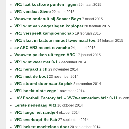
VR1 laat kostbare punten liggen
29 maart 2015
VR1 verslaat Siveo
22 maart 2015
Vrouwen onderuit bij Soccer Boys
7 maart 2015
VR1 wint van ongeslagen koploper
28 februari 2015
VR1 verspeelt kampioenschap
19 februari 2015
VR1 slaat in laatste minuut twee maal toe.
14 februari 2015
sv ARC VR2 neemt revanche
24 januari 2015
Vrouwen pakken uit tegen ARC
17 januari 2015
VR1 wint weer met 0-1
7 december 2014
VR1 herpakt zich
29 november 2014
VR1 mist de boot
23 november 2014
VR1 stoomt door naar 3e plek
8 november 2014
VR1 boekt nipte zege
1 november 2014
LVV Football Factory Vr1 – VVZwammerdam Vr1: 0-11
19 okt
Eerste nederlaag VR1
16 oktober 2014
VR1 langs het randje
4 oktober 2014
VR1 overloopt Be Fair
27 september 2014
VR1 bekert moeiteloos door
20 september 2014