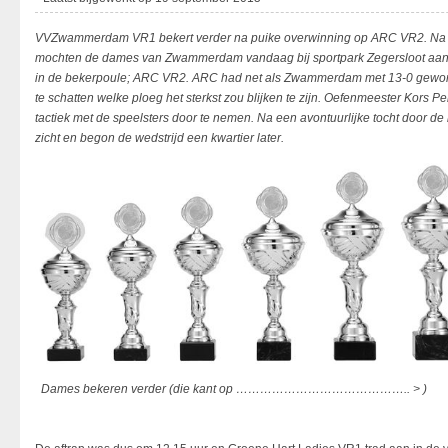
VVZwammerdam VR1 bekert verder na puike overwinning op ARC VR2. Na 
mochten de dames van Zwammerdam vandaag bij sportpark Zegersloot aant
in de bekerpoule; ARC VR2. ARC had net als Zwammerdam met 13-0 gewonn
te schatten welke ploeg het sterkst zou blijken te zijn. Oefenmeester Kors 
tactiek met de speelsters door te nemen. Na een avontuurlijke tocht door de
zicht en begon de wedstrijd een kwartier later.
Dames bekeren verder (die kant op …………………………………….. > )