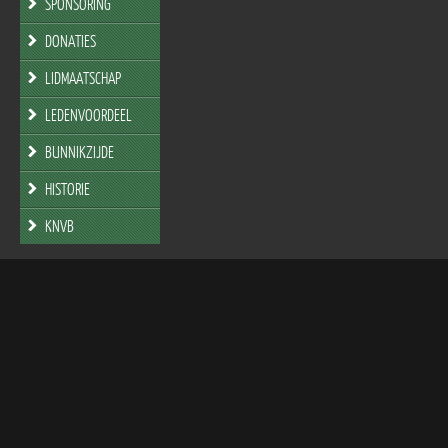
SPONSORING
DONATIES
LIDMAATSCHAP
LEDENVOORDEEL
BUNNIKZIJDE
HISTORIE
KNVB