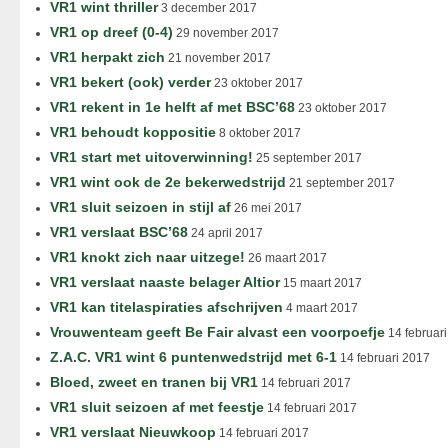
VR1 wint thriller
3 december 2017
VR1 op dreef (0-4)
29 november 2017
VR1 herpakt zich
21 november 2017
VR1 bekert (ook) verder
23 oktober 2017
VR1 rekent in 1e helft af met BSC’68
23 oktober 2017
VR1 behoudt koppositie
8 oktober 2017
VR1 start met uitoverwinning!
25 september 2017
VR1 wint ook de 2e bekerwedstrijd
21 september 2017
VR1 sluit seizoen in stijl af
26 mei 2017
VR1 verslaat BSC’68
24 april 2017
VR1 knokt zich naar uitzege!
26 maart 2017
VR1 verslaat naaste belager Altior
15 maart 2017
VR1 kan titelaspiraties afschrijven
4 maart 2017
Vrouwenteam geeft Be Fair alvast een voorpoefje
14 februar
Z.A.C. VR1 wint 6 puntenwedstrijd met 6-1
14 februari 2017
Bloed, zweet en tranen bij VR1
14 februari 2017
VR1 sluit seizoen af met feestje
14 februari 2017
VR1 verslaat Nieuwkoop
14 februari 2017