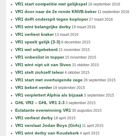
VR1 start competitie met gelijkspel
18 september 2016
VR1 door naar de 2e ronde KNVB-beker
11 september 2016
VR1 delft onderspit tegen koploper
27 maart 2016
VR1 wint belangrijke derby
19 maart 2016
VR1 verliest kraker
13 maart 2016
VR1 speelt gelijk (3-3)
6 december 2015
VR1 wel uitgebekerd
21 november 2015
VR1 onbeslist in topper
15 november 2015
VR1 wint nipt uit van Siveo
31 oktober 2015
VR1 stelt zichzelf teleur
4 oktober 2015
VR1 start met overtuigende zege
26 september 2015
VR1 bekert verder
19 september 2015
VR1 verplettert Alphia als bijzaak
5 september 2015
GHL VR2 – GHL VR1 2-3
3 september 2015
Eclatante overwinning VR1
30 augustus 2015
VR1 verliest derby
18 april 2015
VR1 verslaat Jodan Boys (Girls)
11 april 2015
VR1 wint derby van Koudekerk
4 april 2015