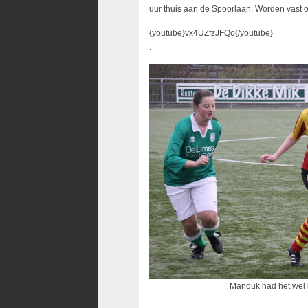
uur thuis aan de Spoorlaan. Worden vast 
{youtube}vx4UZfzJFQo{/youtube}
.
Manouk had het wel lekk