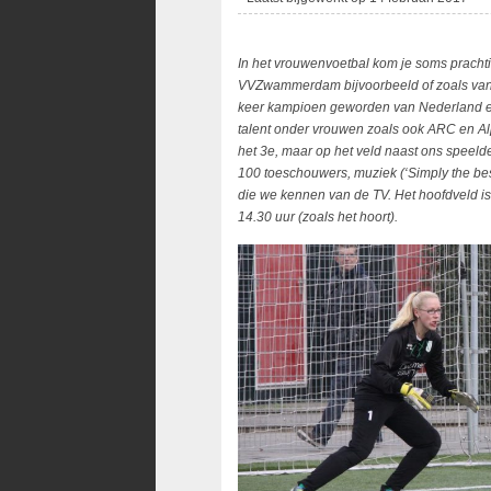
In het vrouwenvoetbal kom je soms prachti
VVZwammerdam bijvoorbeeld of zoals van
keer kampioen geworden van Nederland e
talent onder vrouwen zoals ook ARC en Al
het 3e, maar op het veld naast ons speeld
100 toeschouwers, muziek (‘Simply the best
die we kennen van de TV. Het hoofdveld i
14.30 uur (zoals het hoort).