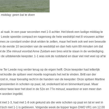
ddag: geen bal te doen
al raak. In een paar seconden met 1-0 achter. Het bleek een lastige middag te
r Leede speelde compact en nagenoeg de hele wedstrijd met 8 vrouwen achter
mes ze constant onder druk wisten te zetten, maar het leek ook wel een bewuste
l in de eerste 10 seconden van de wedstrijd en dan heb ruim 89 minuten om dat
ot de 35e minuut voordat Anne Zuidam een bres wist te slaan in de verdediging.
de uitstekende keepster. 1-1 was ook de ruststand en daar viel niet veel op af te
me Ter Leede nog verder terug op de eigen helft. Onze keepster had letterlijk
et kostte de spitsen veel moeite nogmaals het net te vinden. Britt van der
zet in, maar toevallig recht in de handen van de keepster. Onze spitsen Martine
rossierden in schoten op paal, lat, onderkant lat en binnenkant paal. Maar
endoor twee keer het doel in de 52e en 77e minuut, waardoor er een meer dan
on worden ingetikt.
 met 1-3, had met 1-8 ook gekund als die vele schoten op paal en lat er wel in
het toch niet 1-1 is gebleven. Volgende week de topper tegen DWO VR1 om 12.00