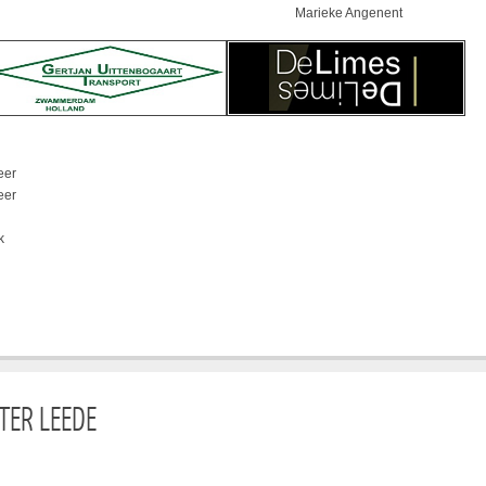
Marieke Angenent
eer
eer
k
ER LEEDE