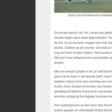
Daisy had mentaal een moeilijke mi
De eerste aanval van Ter Leede was gelijk 
worden tegen deze taaie tegenstander. Te
de bal. Je zou kunnen zeggen dat onze da
tactiek. Gokken op de counter, dat lukte a
nog een keer te laten lukken. Het duurde t
Met een mooi afstandsschot verschalkte ze 
dingen.
Met vier wissels drukte in de 2e helft Dam
geen bal te doen in de tweede helft, maar h
Heijden schoot meer dan prachtig een voor
Koole, Anne Zuidam en Kirsten van Asselt g
gelukkig trof Martine Koole toch nog tuss
terechte uitslag op het digitale formulier k
Een dubbelgevoel: je wint meer dan terecht
waren gegaan en uiteindelijk dolblij dat 