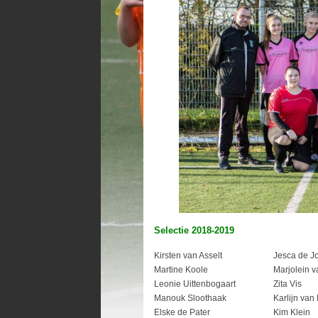
Selectie 2018-2019
Kirsten van Asselt
Jesca de J
Martine Koole
Marjolein v
Leonie Uittenbogaart
Zita Vis
Manouk Sloothaak
Karlijn van
Elske de Pater
Kim Klein