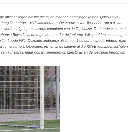
ge affiches tegen die we die bij de mannen nooit tegenkomen: Quick Boys –
daag Ter Leede – VVZwammerdam. De vrouwen van Ter Leede zijn o.a. vier
n werden afgelopen seizoen kampioen van de Topklasse. Ter Leede verzamelt
phense Boys dat in de regio doen onder de junioren. Wij speelden echter tegen
e Ter Leede VR1. Dezelfde ambiance als er een 1ste heren speelt, tribune, ruim
’, Tina Turner), fotografen, etc. en in de kantine al die KNVB-kampioensschalen
s van kunstgras, maar ook wij speelden op kunstgras en de wedstrijd begon om