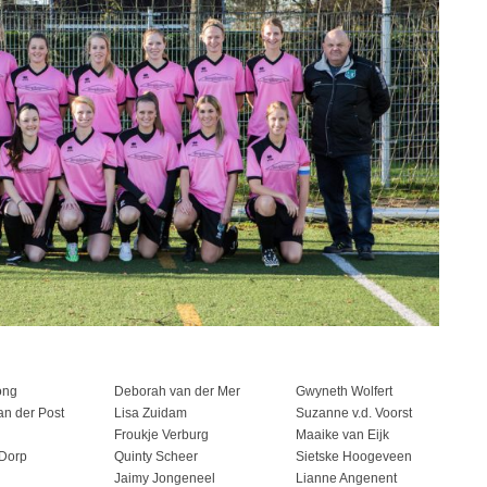
ong
Deborah van der Mer
Gwyneth Wolfert
an der Post
Lisa Zuidam
Suzanne v.d. Voorst
Froukje Verburg
Maaike van Eijk
 Dorp
Quinty Scheer
Sietske Hoogeveen
Jaimy Jongeneel
Lianne Angenent