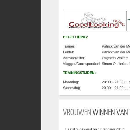
BEGELEIDING:
Trainer:
Patrick van der M
Leider:
Partick van der M
Aanvoerdster:
Gwyneth Wolfert
Vlagger/Correspondent
Simon Oosterbee
TRAININGSTIJDEN:
Maandag:
20:00 – 21.30 uur
Woensdag:
20:00 – 21:30 uur
VROUWEN
WINNEN VAN T
Laatst bijgewerkt op 14 februari 2017