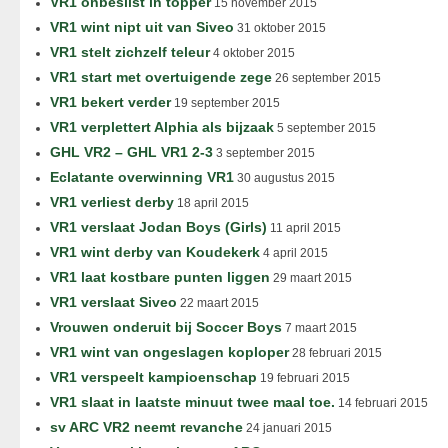
VR1 onbeslist in topper
15 november 2015
VR1 wint nipt uit van Siveo
31 oktober 2015
VR1 stelt zichzelf teleur
4 oktober 2015
VR1 start met overtuigende zege
26 september 2015
VR1 bekert verder
19 september 2015
VR1 verplettert Alphia als bijzaak
5 september 2015
GHL VR2 – GHL VR1 2-3
3 september 2015
Eclatante overwinning VR1
30 augustus 2015
VR1 verliest derby
18 april 2015
VR1 verslaat Jodan Boys (Girls)
11 april 2015
VR1 wint derby van Koudekerk
4 april 2015
VR1 laat kostbare punten liggen
29 maart 2015
VR1 verslaat Siveo
22 maart 2015
Vrouwen onderuit bij Soccer Boys
7 maart 2015
VR1 wint van ongeslagen koploper
28 februari 2015
VR1 verspeelt kampioenschap
19 februari 2015
VR1 slaat in laatste minuut twee maal toe.
14 februari 2015
sv ARC VR2 neemt revanche
24 januari 2015