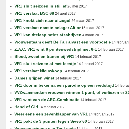
VR1 sluit seizoen in stijl af
26 mei 2017
VR1 verslaat BSC’68
24 april 2017
VR1 knokt zich naar uitzege!
26 maart 2017
VR1 verslaat naaste belager Altior
15 maart 2017
VR1 kan titelaspiraties afschrijven
4 maart 2017
Vrouwenteam geeft Be Fair alvast een voorpoefje
14 februar
Z.A.C. VR1 wint 6 puntenwedstrijd met 6-1
14 februari 2017
Bloed, zweet en tranen bij VR1
14 februari 2017
VR1 sluit seizoen af met feestje
14 februari 2017
VR1 verslaat Nieuwkoop
14 februari 2017
Dames grijpen winst
14 februari 2017
VR1 door in beker na een parodie op een wedstrijd
14 febru
VVZwammerdam vrouwen winnen 1 punt, of verliezen er 2
VR1 wint van de ARC-Combinatie
14 februari 2017
Hand of Girl
14 februari 2017
Weer eens een zevenklapper van VR1
14 februari 2017
VR1 pakt de 3 punten tegen Siveo’60
14 februari 2017
Vrouwen winnen van Ter Leede
14 februari 2017