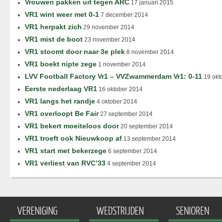
Vrouwen pakken uit tegen ARC
17 januari 2015
VR1 wint weer met 0-1
7 december 2014
VR1 herpakt zich
29 november 2014
VR1 mist de boot
23 november 2014
VR1 stoomt door naar 3e plek
8 november 2014
VR1 boekt nipte zege
1 november 2014
LVV Football Factory Vr1 – VVZwammerdam Vr1: 0-11
19 okt
Eerste nederlaag VR1
16 oktober 2014
VR1 langs het randje
4 oktober 2014
VR1 overloopt Be Fair
27 september 2014
VR1 bekert moeiteloos door
20 september 2014
VR1 troeft ook Nieuwkoop af
13 september 2014
VR1 start met bekerzege
6 september 2014
VR1 verliest van RVC’33
4 september 2014
VERENIGING
WEDSTRIJDEN
SENIOREN