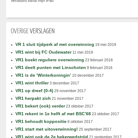
Verstuurd vanaf mijn iPad
OVERIGE
VERSLAGEN
VR 1 sluit tijdperk af met overwinning
19 mei 2019
VR1 wint bij FC Oudewater
11 mei 2019
VR1 boekt reguliere overwinning
23 februari 2018
VR1 deelt punten met Linschoten
9 februari 2018
VR1 is de ‘Winterkoningin’
10 december 2017
VR1 wint thriller
3 december 2017
VR1 op dreef (0-4)
29 november 2017
VR1 herpakt zich
21 november 2017
VR1 bekert (ook) verder
23 oktober 2017
VR1 rekent in 1e helft af met BSC’68
23 oktober 2017
VR1 behoudt koppositie
8 oktober 2017
VR1 start met uitoverwinning!
25 september 2017
VR1 wint ook de 2e bekerwedstrijd
21 september 2017