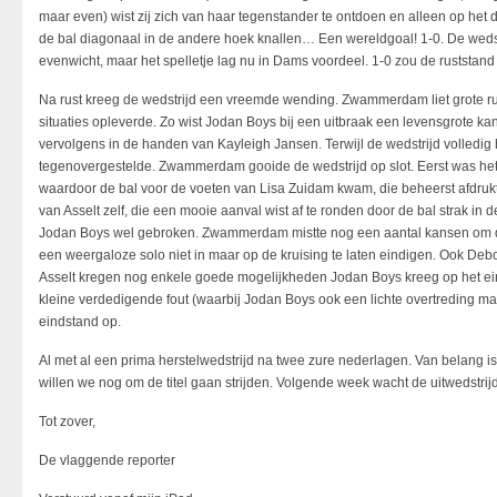
maar even) wist zij zich van haar tegenstander te ontdoen en alleen op het 
de bal diagonaal in de andere hoek knallen… Een wereldgoal! 1-0. De wedst
evenwicht, maar het spelletje lag nu in Dams voordeel. 1-0 zou de ruststand 
Na rust kreeg de wedstrijd een vreemde wending. Zwammerdam liet grote rui
situaties opleverde. Zo wist Jodan Boys bij een uitbraak een levensgrote ka
vervolgens in de handen van Kayleigh Jansen. Terwijl de wedstrijd volledi
tegenovergestelde. Zwammerdam gooide de wedstrijd op slot. Eerst was het 
waardoor de bal voor de voeten van Lisa Zuidam kwam, die beheerst afdrukt
van Asselt zelf, die een mooie aanval wist af te ronden door de bal strak in
Jodan Boys wel gebroken. Zwammerdam mistte nog een aantal kansen om de 
een weergaloze solo niet in maar op de kruising te laten eindigen. Ook Deb
Asselt kregen nog enkele goede mogelijkheden Jodan Boys kreeg op het eind
kleine verdedigende fout (waarbij Jodan Boys ook een lichte overtreding maa
eindstand op.
Al met al een prima herstelwedstrijd na twee zure nederlagen. Van belang is
willen we nog om de titel gaan strijden. Volgende week wacht de uitwedstrij
Tot zover,
De vlaggende reporter