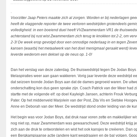
.
Voorzitter Jaap Peters maakte zich al zorgen. Worden er bij nederlagen gee
heeft de vlaggende reporter de twee verloren wedstrijden grotendeels gemist 
volledigheid: in een boeiend duel heeft VVZwammerdam VR1 de thuiswedstr
achterstand bij rust wist Zwammerdam zich terug te knokken tot 2-2, om verv
2-3! De week erop gevolgd door een onnodige nederlaag in en tegen Zevenh
kansen (waarbij het metaalwerk van het doel menigmaal geraakt werd) lever
leverde wederom een deksel op de neus op. 1-0!
Dan het verslag van deze zaterdag. De thuiswedstrijd tegen De Jodan Bo
titelaspiraties weer aan gaan wakkeren. Vorig jaar leverde deze wedstrijd ee
dat seizoen toonde Jodan Boys aan dat de dames gegroeid waren. De uitwed
onderschatting kon dus geen sprake zijn. Coach Patrick van der Meer had zijn 
startte met de volgende elf: op doel Kayleigh Jansen, achterin Frouk Verbu
Pater. Op het middenveld Marjolein van der Post, Zita Vis en Sietske Hooge
Anne en Deborah van der Meer. De wedstrijd stond onder leiding van de ku
Het begin was voor Jodan Boys, dat druk naar voren zette en makkelijker wi
nog niet op, maar Zwammerdam was gewaarschuwd. Deze wedstrijd krijg 
zich aan de druk te ontworstelen en wist het ook kansjes te creëeren. Dan
een Bergkampiaanse actie (andere kant wegdraaien en de bal volgen, Goo