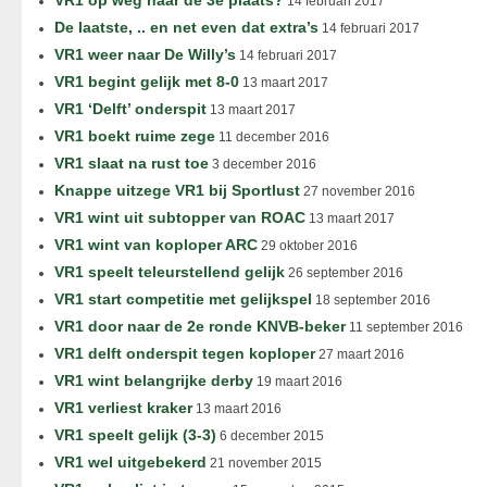
VR1 op weg naar de 3e plaats?
14 februari 2017
De laatste, .. en net even dat extra’s
14 februari 2017
VR1 weer naar De Willy’s
14 februari 2017
VR1 begint gelijk met 8-0
13 maart 2017
VR1 ‘Delft’ onderspit
13 maart 2017
VR1 boekt ruime zege
11 december 2016
VR1 slaat na rust toe
3 december 2016
Knappe uitzege VR1 bij Sportlust
27 november 2016
VR1 wint uit subtopper van ROAC
13 maart 2017
VR1 wint van koploper ARC
29 oktober 2016
VR1 speelt teleurstellend gelijk
26 september 2016
VR1 start competitie met gelijkspel
18 september 2016
VR1 door naar de 2e ronde KNVB-beker
11 september 2016
VR1 delft onderspit tegen koploper
27 maart 2016
VR1 wint belangrijke derby
19 maart 2016
VR1 verliest kraker
13 maart 2016
VR1 speelt gelijk (3-3)
6 december 2015
VR1 wel uitgebekerd
21 november 2015