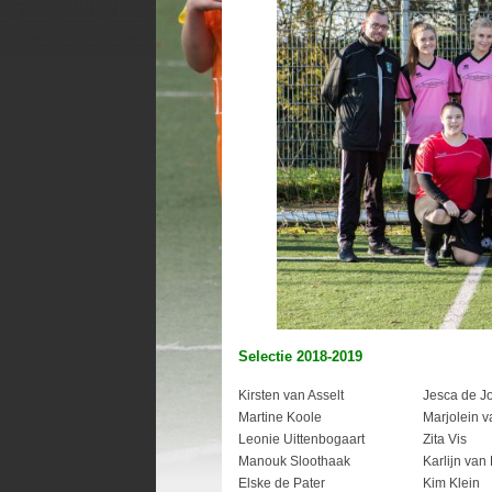
Selectie 2018-2019
Kirsten van Asselt
Jesca de J
Martine Koole
Marjolein v
Leonie Uittenbogaart
Zita Vis
Manouk Sloothaak
Karlijn van
Elske de Pater
Kim Klein