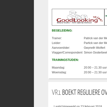
BEGELEIDING:
Trainer:
Patrick van der M
Leider:
Partick van der M
Aanvoerdster:
Gwyneth Wolfert
Vlagger/Correspondent
Simon Oosterbee
TRAININGSTIJDEN:
Maandag:
20:00 – 21.30 uur
Woensdag:
20:00 – 21:30 uur
VR1
BOEKT REGULIERE O
Laatst bijgewerkt op 23 februari 2018