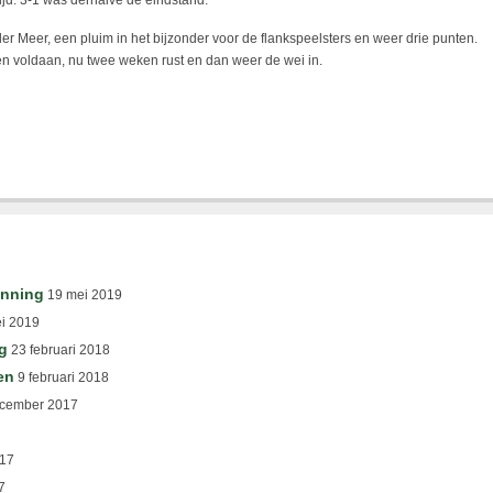
rijd. 3-1 was derhalve de eindstand.
er Meer, een pluim in het bijzonder voor de flankspeelsters en weer drie punten.
 voldaan, nu twee weken rust en dan weer de wei in.
inning
19 mei 2019
i 2019
g
23 februari 2018
en
9 februari 2018
cember 2017
17
7