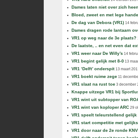
Dames laten niet over zich hee
Bloed, zweet en met lege hand
De dag van Debora (VR1)
14 febr
Dames dragen rode lantaarn ov
VR1 op weg naar de 3e plaats?
De laatste, .. en net even dat ex
VR1 weer naar De Willy’s
14 febru
VR1 begint gelijk met 8-0
13 maar
VR1 ‘Delft’ onderspit
13 maart 201
VR1 boekt ruime zege
11 decembe
VR1 slaat na rust toe
3 december 
Knappe uitzege VR1 bij Sportlu
VR1 wint uit subtopper van R
VR1 wint van koploper ARC
29 o
VR1 speelt teleurstellend gelijk
VR1 start competitie met gelijk
VR1 door naar de 2e ronde KNV