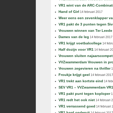
VR1 wint van de ARC-Combinat
Hand of Girl
14 februari 2017
Weer eens een zevenklapper v
VR1 pakt de 3 punten tegen Siv
Vrouwen winnen van Ter Leede
Dames van de leg
14 februari 2017
VR1 krijgt voetbalcollege
14 febr
Half dozijn voor VR1
14 februari 2
Vrouwen sluiten najaarscompeti
VVZwammerdam Vrouwen in pro
Vrouwen zegevieren na thriller
1
Froukje krijgt geel
14 februari 201
VR1 trekt aan kortste eind
14 feb
SEV VR1 – VVZwammerdam VR1
VR1 pakt punt tegen koploper
1
VR1 redt het ook niet
14 februari 
VR1 verrassend goed
14 februari 
VR1 hard onderuit
14 februari 201