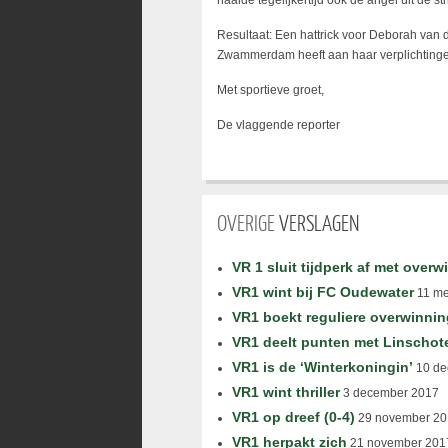
haalde tegelijkertijd ook de angel uit de st
Resultaat: Een hattrick voor Deborah van d
Zwammerdam heeft aan haar verplichtingen
Met sportieve groet,
De vlaggende reporter
OVERIGE
VERSLAGEN
VR 1 sluit tijdperk af met overw
VR1 wint bij FC Oudewater
11 me
VR1 boekt reguliere overwinnin
VR1 deelt punten met Linschot
VR1 is de ‘Winterkoningin’
10 de
VR1 wint thriller
3 december 2017
VR1 op dreef (0-4)
29 november 20
VR1 herpakt zich
21 november 201