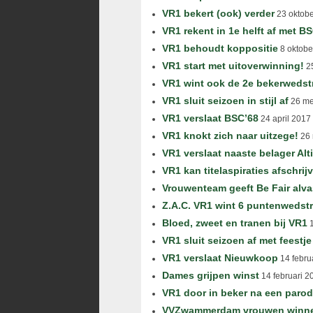
VR1 bekert (ook) verder
23 oktob
VR1 rekent in 1e helft af met B
VR1 behoudt koppositie
8 oktobe
VR1 start met uitoverwinning!
25
VR1 wint ook de 2e bekerwedstr
VR1 sluit seizoen in stijl af
26 me
VR1 verslaat BSC’68
24 april 2017
VR1 knokt zich naar uitzege!
26 
VR1 verslaat naaste belager Alt
VR1 kan titelaspiraties afschrij
Vrouwenteam geeft Be Fair alva
Z.A.C. VR1 wint 6 puntenwedstr
Bloed, zweet en tranen bij VR1
1
VR1 sluit seizoen af met feestje
VR1 verslaat Nieuwkoop
14 febru
Dames grijpen winst
14 februari 2
VR1 door in beker na een parod
VVZwammerdam vrouwen winnen 1