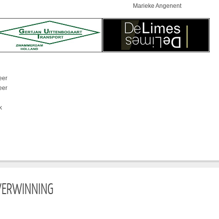
Marieke Angenent
eer
eer
k
VERWINNING