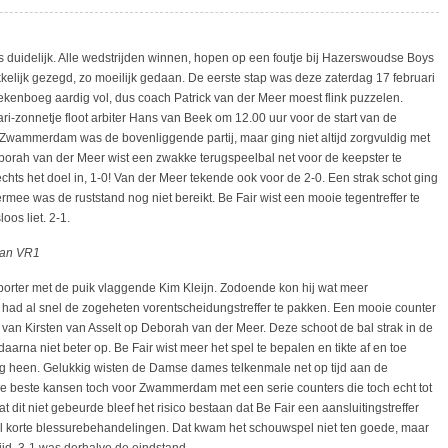
s duidelijk. Alle wedstrijden winnen, hopen op een foutje bij Hazerswoudse Boys
akkelijk gezegd, zo moeilijk gedaan. De eerste stap was deze zaterdag 17 februari
ziekenboeg aardig vol, dus coach Patrick van der Meer moest flink puzzelen.
ri-zonnetje floot arbiter Hans van Beek om 12.00 uur voor de start van de
k. Zwammerdam was de bovenliggende partij, maar ging niet altijd zorgvuldig met
orah van der Meer wist een zwakke terugspeelbal net voor de keepster te
hts het doel in, 1-0! Van der Meer tekende ook voor de 2-0. Een strak schot ging
ermee was de ruststand nog niet bereikt. Be Fair wist een mooie tegentreffer te
oos liet. 2-1.
van VR1
porter met de puik vlaggende Kim Kleijn. Zodoende kon hij wat meer
ad al snel de zogeheten vorentscheidungstreffer te pakken. Een mooie counter
 van Kirsten van Asselt op Deborah van der Meer. Deze schoot de bal strak in de
aarna niet beter op. Be Fair wist meer het spel te bepalen en tikte af en toe
g heen. Gelukkig wisten de Damse dames telkenmale net op tijd aan de
e beste kansen toch voor Zwammerdam met een serie counters die toch echt tot
it niet gebeurde bleef het risico bestaan dat Be Fair een aansluitingstreffer
l korte blessurebehandelingen. Dat kwam het schouwspel niet ten goede, maar