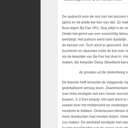
.
De opdracht voor de rest van het seizoen i
(girls) en de platte kar kan van stal. Zo m
thuis tegen Be Fair VR1. Nog altijd is de 
Onder het genot van een voorzichtig februa
wedstrijd. Het patroon werd snel duidelij
de kansen om. Toch werd er gescoord. Deb
toucheren en daarmee rolde de bal over rec
via de keepster van Be Fair het doel in. Hi
maken, die keepster Daisy Streefland kansl
de groetjes uit de ziekenboeg 
De tweede helft wisselde de vlaggende re
gedetailleerd verslag doen. Zwammerdam h
over links eindigde met een mooie voorzet
touwen, 3-1! Een beauty. Het spel werd er d
soepel door het middenveld en verdedigin
noodrem te trekken. Ondertussen bleven d
meer doelpunten had moeten leiden. Omdat d
zou maken. De wedstrijd eindigde met vee