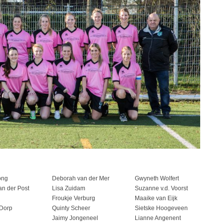
ong
Deborah van der Mer
Gwyneth Wolfert
an der Post
Lisa Zuidam
Suzanne v.d. Voorst
Froukje Verburg
Maaike van Eijk
 Dorp
Quinty Scheer
Sietske Hoogeveen
Jaimy Jongeneel
Lianne Angenent