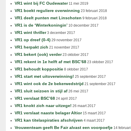
VR1 wint bij FC Oudewater
11 mei 2019
VR1 boekt reguliere overwinning
23 februari 2018
VR1 deelt punten met Linschoten
9 februari 2018
VR1 is de ‘Winterkoningin’
10 december 2017
VR1 wint thriller
3 december 2017
VR1 op dreef (0-4)
29 november 2017
VR1 herpakt zich
21 november 2017
VR1 bekert (ook) verder
23 oktober 2017
VR1 rekent in 1e helft af met BSC’68
23 oktober 2017
VR1 behoudt koppositie
8 oktober 2017
VR1 start met uitoverwinning!
25 september 2017
VR1 wint ook de 2e bekerwedstrijd
21 september 2017
VR1 sluit seizoen in stijl af
26 mei 2017
VR1 verslaat BSC’68
24 april 2017
VR1 knokt zich naar uitzege!
26 maart 2017
VR1 verslaat naaste belager Altior
15 maart 2017
VR1 kan titelaspiraties afschrijven
4 maart 2017
Vrouwenteam geeft Be Fair alvast een voorpoefje
14 februar