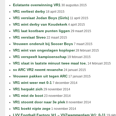
Eclatante overwinning VR1
30 augustus 2015
VR1 verliest derby
18 april 2015
VR1 verslaat Jodan Boys (Girls)
11 april 2015
VR1 wint derby van Koudekerk
4 april 2015
VR1 laat kostbare punten liggen
29 maart 2015
VR1 verslaat Siveo
22 maart 2015
Vrouwen onderuit bij Soccer Boys
7 maart 2015
VR1 wint van ongeslagen koploper
28 februari 2015
VR1 verspeelt kampioenschap
19 februari 2015
VR1 slaat in laatste minuut twee maal toe.
14 februari 2015
sv ARC VR2 neemt revanche
24 januari 2015
Vrouwen pakken uit tegen ARC
17 januari 2015
VR1 wint weer met 0-1
7 december 2014
VR1 herpakt zich
29 november 2014
VR1 mist de boot
23 november 2014
VR1 stoomt door naar 3e plek
8 november 2014
VR1 boekt nipte zege
1 november 2014
LVV Football Factory Vr1 – VVZwammerdam Vr1: 0-11
19 okt