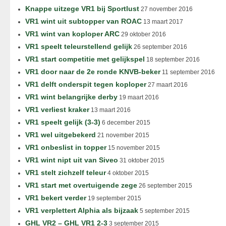
Knappe uitzege VR1 bij Sportlust
27 november 2016
VR1 wint uit subtopper van ROAC
13 maart 2017
VR1 wint van koploper ARC
29 oktober 2016
VR1 speelt teleurstellend gelijk
26 september 2016
VR1 start competitie met gelijkspel
18 september 2016
VR1 door naar de 2e ronde KNVB-beker
11 september 2016
VR1 delft onderspit tegen koploper
27 maart 2016
VR1 wint belangrijke derby
19 maart 2016
VR1 verliest kraker
13 maart 2016
VR1 speelt gelijk (3-3)
6 december 2015
VR1 wel uitgebekerd
21 november 2015
VR1 onbeslist in topper
15 november 2015
VR1 wint nipt uit van Siveo
31 oktober 2015
VR1 stelt zichzelf teleur
4 oktober 2015
VR1 start met overtuigende zege
26 september 2015
VR1 bekert verder
19 september 2015
VR1 verplettert Alphia als bijzaak
5 september 2015
GHL VR2 – GHL VR1 2-3
3 september 2015