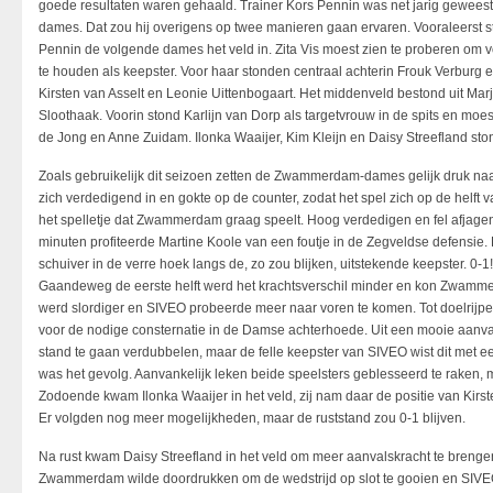
goede resultaten waren gehaald. Trainer Kors Pennin was net jarig gewees
dames. Dat zou hij overigens op twee manieren gaan ervaren. Vooraleerst 
Pennin de volgende dames het veld in. Zita Vis moest zien te proberen om vo
te houden als keepster. Voor haar stonden centraal achterin Frouk Verburg 
Kirsten van Asselt en Leonie Uittenbogaart. Het middenveld bestond uit Mar
Sloothaak. Voorin stond Karlijn van Dorp als targetvrouw in de spits en mo
de Jong en Anne Zuidam. Ilonka Waaijer, Kim Kleijn en Daisy Streefland ston
Zoals gebruikelijk dit seizoen zetten de Zwammerdam-dames gelijk druk naa
zich verdedigend in en gokte op de counter, zodat het spel zich op de helft v
het spelletje dat Zwammerdam graag speelt. Hoog verdedigen en fel afjagen.
minuten profiteerde Martine Koole van een foutje in de Zegveldse defensie. 
schuiver in de verre hoek langs de, zo zou blijken, uitstekende keepster. 0-
Gaandeweg de eerste helft werd het krachtsverschil minder en kon Zwamme
werd slordiger en SIVEO probeerde meer naar voren te komen. Tot doelrijpe
voor de nodige consternatie in de Damse achterhoede. Uit een mooie aanv
stand te gaan verdubbelen, maar de felle keepster van SIVEO wist dit met ee
was het gevolg. Aanvankelijk leken beide speelsters geblesseerd te raken, 
Zodoende kwam Ilonka Waaijer in het veld, zij nam daar de positie van Kirst
Er volgden nog meer mogelijkheden, maar de ruststand zou 0-1 blijven.
Na rust kwam Daisy Streefland in het veld om meer aanvalskracht te brengen
Zwammerdam wilde doordrukken om de wedstrijd op slot te gooien en SIVEO 