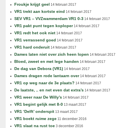
Froukje krijgt geel
14 februari 2017
VR1 trekt aan kortste eind
14 februari 2017
SEV VR1 – VVZwammerdam VR1 0-3
14 februari 2017
VR1 pakt punt tegen koploper
14 februari 2017
VR1 redt het ook niet
14 februari 2017
VR1 verrassend goed
14 februari 2017
VR1 hard onderuit
14 februari 2017
Dames laten niet over zich heen lopen
14 februari 2017
Bloed, zweet en met lege handen
14 februari 2017
De dag van Debora (VR1)
14 februari 2017
Dames dragen rode lantaarn over
14 februari 2017
VR1 op weg naar de 3e plaats?
14 februari 2017
De laatste, .. en net even dat extra’s
14 februari 2017
VR1 weer naar De Willy’s
14 februari 2017
VR1 begint gelijk met 8-0
13 maart 2017
VR1 ‘Delft’ onderspit
13 maart 2017
VR1 boekt ruime zege
11 december 2016
VR1 slaat na rust toe
3 december 2016