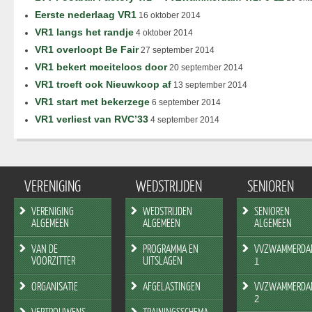
Eerste nederlaag VR1
16 oktober 2014
VR1 langs het randje
4 oktober 2014
VR1 overloopt Be Fair
27 september 2014
VR1 bekert moeiteloos door
20 september 2014
VR1 troeft ook Nieuwkoop af
13 september 2014
VR1 start met bekerzege
6 september 2014
VR1 verliest van RVC’33
4 september 2014
VERENIGING
WEDSTRIJDEN
SENIOREN
VERENIGING
WEDSTRIJDEN
SENIOREN
ALGEMEEN
ALGEMEEN
ALGEMEEN
VAN DE
PROGRAMMA EN
VVZWAMMERDA
VOORZITTER
UITSLAGEN
1
ORGANISATIE
AFGELASTINGEN
VVZWAMMERDA
2
VERTROUWENS
TRAININGSSCHEMA