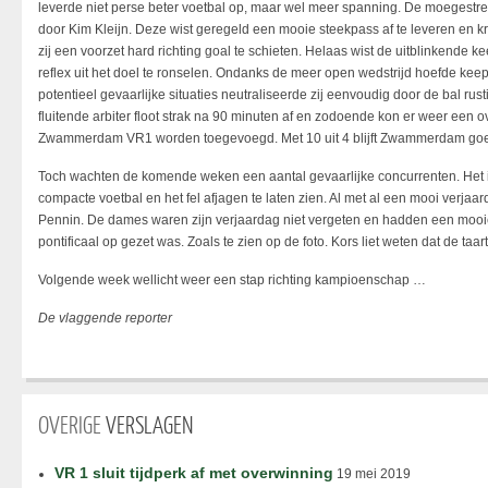
leverde niet perse beter voetbal op, maar wel meer spanning. De moegestr
door Kim Kleijn. Deze wist geregeld een mooie steekpass af te leveren en kr
zij een voorzet hard richting goal te schieten. Helaas wist de uitblinkende 
reflex uit het doel te ronselen. Ondanks de meer open wedstrijd hoefde keeps
potentieel gevaarlijke situaties neutraliseerde zij eenvoudig door de bal rust
fluitende arbiter floot strak na 90 minuten af en zodoende kon er weer een
Zwammerdam VR1 worden toegevoegd. Met 10 uit 4 blijft Zwammerdam go
Toch wachten de komende weken een aantal gevaarlijke concurrenten. Het i
compacte voetbal en het fel afjagen te laten zien. Al met al een mooi verja
Pennin. De dames waren zijn verjaardag niet vergeten en hadden een mooie 
pontificaal op gezet was. Zoals te zien op de foto. Kors liet weten dat de ta
Volgende week wellicht weer een stap richting kampioenschap …
De vlaggende reporter
OVERIGE
VERSLAGEN
VR 1 sluit tijdperk af met overwinning
19 mei 2019