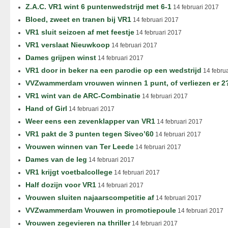
Z.A.C. VR1 wint 6 puntenwedstrijd met 6-1
14 februari 2017
Bloed, zweet en tranen bij VR1
14 februari 2017
VR1 sluit seizoen af met feestje
14 februari 2017
VR1 verslaat Nieuwkoop
14 februari 2017
Dames grijpen winst
14 februari 2017
VR1 door in beker na een parodie op een wedstrijd
14 febru
VVZwammerdam vrouwen winnen 1 punt, of verliezen er 2
VR1 wint van de ARC-Combinatie
14 februari 2017
Hand of Girl
14 februari 2017
Weer eens een zevenklapper van VR1
14 februari 2017
VR1 pakt de 3 punten tegen Siveo’60
14 februari 2017
Vrouwen winnen van Ter Leede
14 februari 2017
Dames van de leg
14 februari 2017
VR1 krijgt voetbalcollege
14 februari 2017
Half dozijn voor VR1
14 februari 2017
Vrouwen sluiten najaarscompetitie af
14 februari 2017
VVZwammerdam Vrouwen in promotiepoule
14 februari 2017
Vrouwen zegevieren na thriller
14 februari 2017