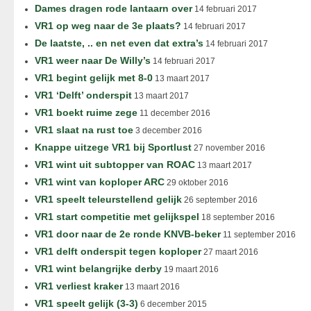
Dames dragen rode lantaarn over
14 februari 2017
VR1 op weg naar de 3e plaats?
14 februari 2017
De laatste, .. en net even dat extra’s
14 februari 2017
VR1 weer naar De Willy’s
14 februari 2017
VR1 begint gelijk met 8-0
13 maart 2017
VR1 ‘Delft’ onderspit
13 maart 2017
VR1 boekt ruime zege
11 december 2016
VR1 slaat na rust toe
3 december 2016
Knappe uitzege VR1 bij Sportlust
27 november 2016
VR1 wint uit subtopper van ROAC
13 maart 2017
VR1 wint van koploper ARC
29 oktober 2016
VR1 speelt teleurstellend gelijk
26 september 2016
VR1 start competitie met gelijkspel
18 september 2016
VR1 door naar de 2e ronde KNVB-beker
11 september 2016
VR1 delft onderspit tegen koploper
27 maart 2016
VR1 wint belangrijke derby
19 maart 2016
VR1 verliest kraker
13 maart 2016
VR1 speelt gelijk (3-3)
6 december 2015