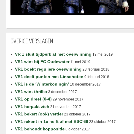
OVERIGE
VERSLAGEN
VR 1 sluit tijdperk af met overwinning
19 mei 2019
VR1 wint bij FC Oudewater
11 mei 2019
VR1 boekt reguliere overwinning
23 februari 2018
VR1 deelt punten met Linschoten
9 februari 2018
VR1 is de ‘Winterkoningin’
10 december 2017
VR1 wint thriller
3 december 2017
VR1 op dreef (0-4)
29 november 2017
VR1 herpakt zich
21 november 2017
VR1 bekert (ook) verder
23 oktober 2017
VR1 rekent in 1e helft af met BSC’68
23 oktober 2017
VR1 behoudt koppositie
8 oktober 2017