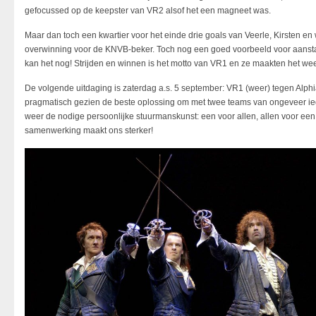
gefocussed op de keepster van VR2 alsof het een magneet was.
Maar dan toch een kwartier voor het einde drie goals van Veerle, Kirsten e
overwinning voor de KNVB-beker. Toch nog een goed voorbeeld voor aanstaa
kan het nog! Strijden en winnen is het motto van VR1 en ze maakten het weer w
De volgende uitdaging is zaterdag a.s. 5 september: VR1 (weer) tegen Alph
pragmatisch gezien de beste oplossing om met twee teams van ongeveer ied
weer de nodige persoonlijke stuurmanskunst: een voor allen, allen voor ee
samenwerking maakt ons sterker!