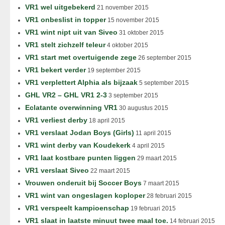
VR1 wel uitgebekerd
21 november 2015
VR1 onbeslist in topper
15 november 2015
VR1 wint nipt uit van Siveo
31 oktober 2015
VR1 stelt zichzelf teleur
4 oktober 2015
VR1 start met overtuigende zege
26 september 2015
VR1 bekert verder
19 september 2015
VR1 verplettert Alphia als bijzaak
5 september 2015
GHL VR2 – GHL VR1 2-3
3 september 2015
Eclatante overwinning VR1
30 augustus 2015
VR1 verliest derby
18 april 2015
VR1 verslaat Jodan Boys (Girls)
11 april 2015
VR1 wint derby van Koudekerk
4 april 2015
VR1 laat kostbare punten liggen
29 maart 2015
VR1 verslaat Siveo
22 maart 2015
Vrouwen onderuit bij Soccer Boys
7 maart 2015
VR1 wint van ongeslagen koploper
28 februari 2015
VR1 verspeelt kampioenschap
19 februari 2015
VR1 slaat in laatste minuut twee maal toe.
14 februari 2015