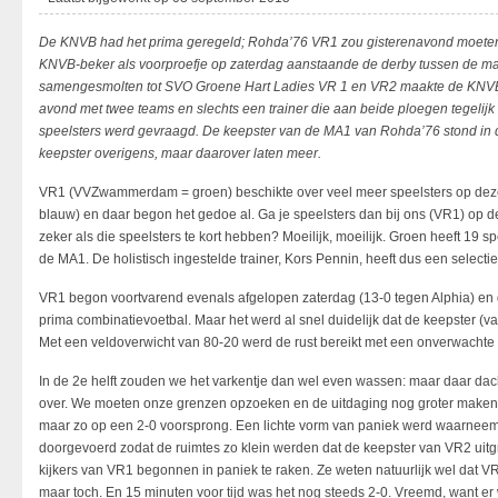
De KNVB had het prima geregeld; Rohda’76 VR1 zou gisterenavond moet
KNVB-beker als voorproefje op zaterdag aanstaande de derby tussen de 
samengesmolten tot SVO Groene Hart Ladies VR 1 en VR2 maakte de KNVB v
avond met twee teams en slechts een trainer die aan beide ploegen tegelijk
speelsters werd gevraagd. De keepster van de MA1 van Rohda’76 stond in
keepster overigens, maar daarover laten meer.
VR1 (VVZwammerdam = groen) beschikte over veel meer speelsters op d
blauw) en daar begon het gedoe al. Ga je speelsters dan bij ons (VR1) op d
zeker als die speelsters te kort hebben? Moeilijk, moeilijk. Groen heeft 19 
de MA1. De holistisch ingestelde trainer, Kors Pennin, heeft dus een selecti
VR1 begon voortvarend evenals afgelopen zaterdag (13-0 tegen Alphia) en d
prima combinatievoetbal. Maar het werd al snel duidelijk dat de keepster 
Met een veldoverwicht van 80-20 werd de rust bereikt met een onverwachte
In de 2e helft zouden we het varkentje dan wel even wassen: maar daar da
over. We moeten onze grenzen opzoeken en de uitdaging nog groter maken
maar zo op een 2-0 voorsprong. Een lichte vorm van paniek werd waarneemb
doorgevoerd zodat de ruimtes zo klein werden dat de keepster van VR2 uitgr
kijkers van VR1 begonnen in paniek te raken. Ze weten natuurlijk wel dat VR1
maar toch. En 15 minuten voor tijd was het nog steeds 2-0. Vreemd, want er