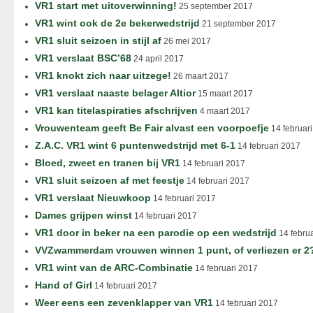
VR1 start met uitoverwinning!
25 september 2017
VR1 wint ook de 2e bekerwedstrijd
21 september 2017
VR1 sluit seizoen in stijl af
26 mei 2017
VR1 verslaat BSC’68
24 april 2017
VR1 knokt zich naar uitzege!
26 maart 2017
VR1 verslaat naaste belager Altior
15 maart 2017
VR1 kan titelaspiraties afschrijven
4 maart 2017
Vrouwenteam geeft Be Fair alvast een voorpoefje
14 februar
Z.A.C. VR1 wint 6 puntenwedstrijd met 6-1
14 februari 2017
Bloed, zweet en tranen bij VR1
14 februari 2017
VR1 sluit seizoen af met feestje
14 februari 2017
VR1 verslaat Nieuwkoop
14 februari 2017
Dames grijpen winst
14 februari 2017
VR1 door in beker na een parodie op een wedstrijd
14 febru
VVZwammerdam vrouwen winnen 1 punt, of verliezen er 2
VR1 wint van de ARC-Combinatie
14 februari 2017
Hand of Girl
14 februari 2017
Weer eens een zevenklapper van VR1
14 februari 2017