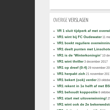
OVERIGE
VERSLAGEN
VR 1 sluit tijdperk af met overw
VR1 wint bij FC Oudewater
11 me
VR1 boekt reguliere overwinnin
VR1 deelt punten met Linschot
VR1 is de ‘Winterkoningin’
10 de
VR1 wint thriller
3 december 2017
VR1 op dreef (0-4)
29 november 20
VR1 herpakt zich
21 november 201
VR1 bekert (ook) verder
23 oktob
VR1 rekent in 1e helft af met B
VR1 behoudt koppositie
8 oktobe
VR1 start met uitoverwinning!
25
VR1 wint ook de 2e bekerwedstr