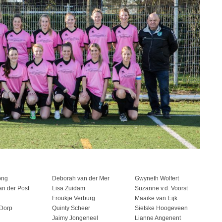
ong
Deborah van der Mer
Gwyneth Wolfert
an der Post
Lisa Zuidam
Suzanne v.d. Voorst
Froukje Verburg
Maaike van Eijk
 Dorp
Quinty Scheer
Sietske Hoogeveen
Jaimy Jongeneel
Lianne Angenent