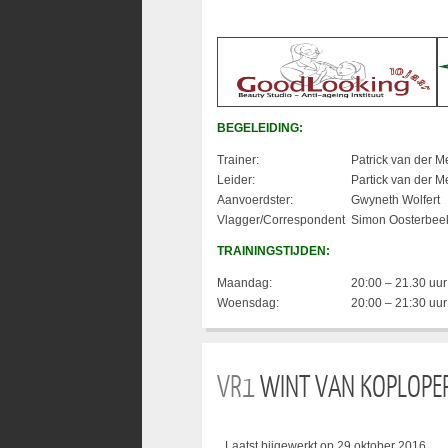
BEGELEIDING:
Trainer:
Patrick van der M
Leider:
Partick van der M
Aanvoerdster:
Gwyneth Wolfert
Vlagger/Correspondent
Simon Oosterbee
TRAININGSTIJDEN:
Maandag:
20:00 – 21.30 uur
Woensdag:
20:00 – 21:30 uur
VR1
WINT VAN KOPLOPE
Laatst bijgewerkt op 29 oktober 2016