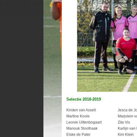
Selectie 2018-2019
Kirsten van Asselt
Jesca de J
Martine Koole
Marjolein v
Leonie Uittenbogaart
Zita Vis
Manouk Sloothaak
Karlijn van
Elske de Pater
Kim Klein