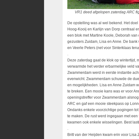
VR1 deed afgelopen zaterdag ARC figuurli
De opstelling was al wel bekend. Het doe
Hoog-Kooij en Karlijn van Dorp centraal e
een blok met Martine Koole, Deborah van 
gezusters Zuidam, Lisa en Anne. De bank w
en Veerle Peters (net voor Sinterklaas teru
.
Deze zaterdag gaat de klok op wintertijd,
verwarmde het verder erbarmelijke veld va
Zwammerdam werd in eerste instantie acht
evenwicht. Zwammerdam schuwde de duels
en mogelijkheden. Lisa en Anne Zuidam wis
te breken. Een mooie kans was er voor Ann
openingstreffer voor Zwammerdam alsnog. M
ARC en gaf een mooie steekpass op Lonnek
Ondanks enkele voorzichtige pogingen tot
te maken. De rust werd ingegaan met ee
kwamen ook enkele wisselingen. Best lasti
.
Britt van der Heijden kwam erin voor Lisa