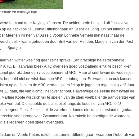
jk en letterlijk pijn
l werd bemand door Kayleigh Jansen. De achterhoede bestond uit Jessica van ’t
n op de backpositie Leonie Uittenbogaart en Jesca de Jong. Op het middenveld
der Meer en Kirsten van Asselt. Voorin Lonneke Verheul met naast haar de
erd tijdelijk warm gehouden door Britt van der Heijden, Marjolein van der Post
g uit Spanje).
 maar van winter was nog geenszins sprake. Een prachtige najaarszonnetje
n ARC. Bij aanvang bleek ARC over een goed voetballend elftal te beschikken.
eruit gedrukt door een vlot combinerend ARC. Maar al snel kwam de wedstrijd in
 bepaald niet en wist daarmee ARC te ontregelen. Er kwamen nu ook kansen
ten op de flanken de ARC verdedigsters fel op te jagen en regelmatig zelf door
e Zuidam, die van dichtbij net over schoot. Halverwege de eerste helft kwam de
artine Koole wist zich vrij te spelen van de sterk voetballende aanvoerster van
e Verheul. Die speelde de bal subtiel langs de keepster van ARC, 0-1!
 een tegenoffensief, lukte het de zwartrode dames niet de achterstand ongedaan
n terechte voorsprong voor Zwammerdam. Na enkele bemoedigende woorden,
g als iedereen goed speelt overigens.
 Zuidam en Veerle Peters ruilde met Leonie Uittenbogaart, waardoor Deborah van