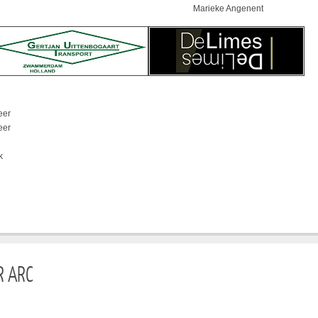
Marieke Angenent
eer
eer
k
R ARC