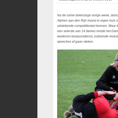
.
Na de ruime bekerzege vorige week, stond 
Alphen aan den Rijn moest in eigen huis
uitstekende competitiestart kennen. Maar l
een selectie van 14 dames reisde het Dam
wederom bestuursdienst, zodoende moeste
speeches af gaan steken.
.