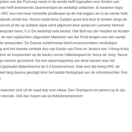
olein van der Post was reeds in de eerste helft ingevallen voor Kirsten van
tweede helft domineerde Zwammerdam de wedstrijd volkomen. Er kwamen legio
ARC kon niet meer hetzelfde positiespel op de mat leggen als in de eerste helft.
steeds verder toe. Vooral nadat Anne Zuidam goed wist door te breken langs de
 voorzet af die op subtiele wijze werd afgerond door wederom Lonneke Verheul.
keepster heen, 0-2! De wedstrijd leek beslist. Ook Britt van der Heijden en Kirsten
r de met rugklachten uitgevallen Marjolein van der Post) kregen een een aantal
te verwachten. De Damse achterhoede bleef onverschrokken verdedigen.
wist het nieuwe centrale duo van Karlijn van Dorp en Jessica van ’t Hoog-Kooij
oor de loopwonder op de backs Leonie Uittenbogaart en Jesca de Jong. Vanuit
ge kansen gecreëerd. Na een opeenstapeling van deze kansen was het
d geplaatst afstandsschot de 0-3 binnenschoot. Vlak voor tijd kreeg ARC de
et lang daarna gevolgd door het laatste fluitsignaal van de scheidsrechter. Een
e.
 iedereen zich uit de naad liep voor elkaar. Een Teamgeist om jaloers op te zijn.
p bezoek. Ook dan hopen we op #strijdenenwinnen!