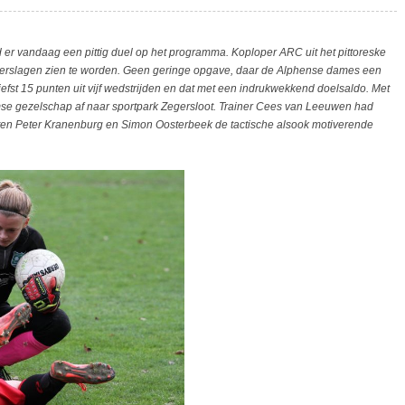
er vandaag een pittig duel op het programma. Koploper ARC uit het pittoreske
 verslagen zien te worden. Geen geringe opgave, daar de Alphense dames een
iefst 15 punten uit vijf wedstrijden en dat met een indrukwekkend doelsaldo. Met
se gezelschap af naar sportpark Zegersloot. Trainer Cees van Leeuwen had
n Peter Kranenburg en Simon Oosterbeek de tactische alsook motiverende