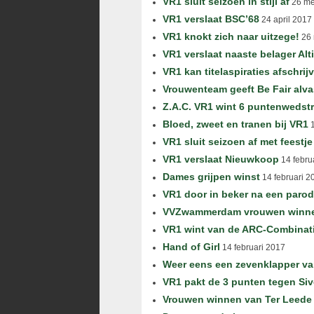
VR1 sluit seizoen in stijl af
26 me
VR1 verslaat BSC’68
24 april 2017
VR1 knokt zich naar uitzege!
26 
VR1 verslaat naaste belager Alt
VR1 kan titelaspiraties afschrij
Vrouwenteam geeft Be Fair alva
Z.A.C. VR1 wint 6 puntenwedstr
Bloed, zweet en tranen bij VR1
1
VR1 sluit seizoen af met feestje
VR1 verslaat Nieuwkoop
14 febru
Dames grijpen winst
14 februari 2
VR1 door in beker na een parod
VVZwammerdam vrouwen winnen 1
VR1 wint van de ARC-Combinat
Hand of Girl
14 februari 2017
Weer eens een zevenklapper v
VR1 pakt de 3 punten tegen Siv
Vrouwen winnen van Ter Leede