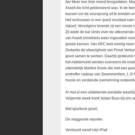
der Meer een linie moest terugzakken. Marj
Asselt die licht geblesseerd was. In de 
kansen om de voorsprong uit te breiden en 
Het vertrouwen in een goed resultaat nam 
zijkant. Vervolgens leverde zij een mooie
Zij wipte de bal slinks over de uitkomende 
van Asselt (inmiddels weer ingevallen voo
goede kansen. Van ARC leek weinig meer 
Ondanks de afwezigheid van Frouk Verburg 
goed samen te werken. Daarbij gesteund d
het middenveld werden eveneens de nodi
uiteindelijk Martine Koole die met een goe
eretreffer cadeau van Zwammerdam, 1-3! Ni
mooie en verdiende overwinning resteerd
.
Al met al een uitstekende prestatie waarbij
Volgende week komt Jodan Boys bij ons o
Met sportieve groet,
De vlaggende reporter
Verstuurd vanaf mijn iPad