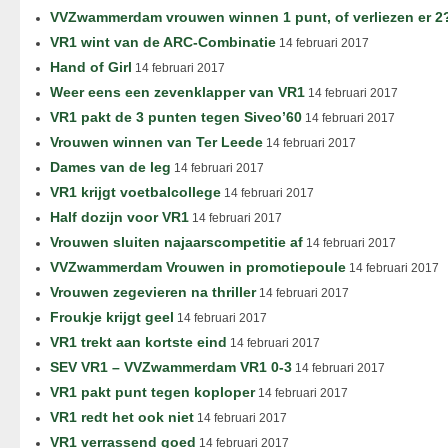
VVZwammerdam vrouwen winnen 1 punt, of verliezen er 2
VR1 wint van de ARC-Combinatie
14 februari 2017
Hand of Girl
14 februari 2017
Weer eens een zevenklapper van VR1
14 februari 2017
VR1 pakt de 3 punten tegen Siveo’60
14 februari 2017
Vrouwen winnen van Ter Leede
14 februari 2017
Dames van de leg
14 februari 2017
VR1 krijgt voetbalcollege
14 februari 2017
Half dozijn voor VR1
14 februari 2017
Vrouwen sluiten najaarscompetitie af
14 februari 2017
VVZwammerdam Vrouwen in promotiepoule
14 februari 2017
Vrouwen zegevieren na thriller
14 februari 2017
Froukje krijgt geel
14 februari 2017
VR1 trekt aan kortste eind
14 februari 2017
SEV VR1 – VVZwammerdam VR1 0-3
14 februari 2017
VR1 pakt punt tegen koploper
14 februari 2017
VR1 redt het ook niet
14 februari 2017
VR1 verrassend goed
14 februari 2017