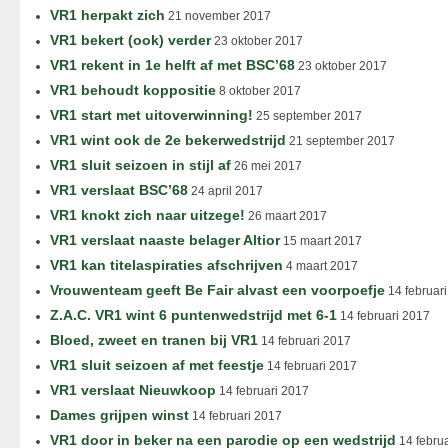
VR1 herpakt zich
21 november 2017
VR1 bekert (ook) verder
23 oktober 2017
VR1 rekent in 1e helft af met BSC’68
23 oktober 2017
VR1 behoudt koppositie
8 oktober 2017
VR1 start met uitoverwinning!
25 september 2017
VR1 wint ook de 2e bekerwedstrijd
21 september 2017
VR1 sluit seizoen in stijl af
26 mei 2017
VR1 verslaat BSC’68
24 april 2017
VR1 knokt zich naar uitzege!
26 maart 2017
VR1 verslaat naaste belager Altior
15 maart 2017
VR1 kan titelaspiraties afschrijven
4 maart 2017
Vrouwenteam geeft Be Fair alvast een voorpoefje
14 februar
Z.A.C. VR1 wint 6 puntenwedstrijd met 6-1
14 februari 2017
Bloed, zweet en tranen bij VR1
14 februari 2017
VR1 sluit seizoen af met feestje
14 februari 2017
VR1 verslaat Nieuwkoop
14 februari 2017
Dames grijpen winst
14 februari 2017
VR1 door in beker na een parodie op een wedstrijd
14 febru