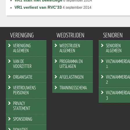
VR1 start met bekerzege
6 september 2014
VR1 verliest van RVC’33
4 september 2014
VERENIGING
WEDSTRIJDEN
SENIOREN
VERENIGING
WEDSTRIJDEN
SENIOREN
ALGEMEEN
ALGEMEEN
ALGEMEEN
VAN DE
PROGRAMMA EN
VVZWAMMERDA
VOORZITTER
UITSLAGEN
1
ORGANISATIE
AFGELASTINGEN
VVZWAMMERDA
2
VERTROUWENS
TRAININGSSCHEMA
PERSONEN
VVZWAMMERDA
3
PRIVACY
STATEMENT
SPONSORING
DONATIES