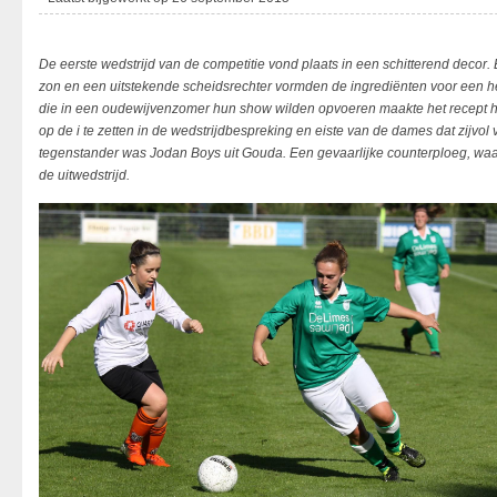
De eerste wedstrijd van de competitie vond plaats in een schitterend decor.
zon en een uitstekende scheidsrechter vormden de ingrediënten voor een he
die in een oudewijvenzomer hun show wilden opvoeren maakte het recept he
op de i te zetten in de wedstrijdbespreking en eiste van de dames dat zijvol
tegenstander was Jodan Boys uit Gouda. Een gevaarlijke counterploeg, waar
de uitwedstrijd.