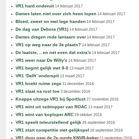
VR1 hard onderuit
14 februari 2017
Dames laten niet over zich heen lopen
14 februari 2017
Bloed, zweet en met lege handen
14 februari 2017
De dag van Debora (VR1)
14 februari 2017
Dames dragen rode lantaarn over
14 februari 2017
VR1 op weg naar de 3e plaats?
14 februari 2017
De laatste, .. en net even dat extra’s
14 februari 2017
VR1 weer naar De Willy’s
14 februari 2017
VR1 begint gelijk met 8-0
13 maart 2017
VR1 ‘Delft’ onderspit
13 maart 2017
VR1 boekt ruime zege
11 december 2016
VR1 slaat na rust toe
3 december 2016
Knappe uitzege VR1 bij Sportlust
27 november 2016
VR1 wint uit subtopper van ROAC
13 maart 2017
VR1 wint van koploper ARC
29 oktober 2016
VR1 speelt teleurstellend gelijk
26 september 2016
VR1 start competitie met gelijkspel
18 september 2016
VR1 door naar de 2e ronde KNVB-beker
11 september 2016