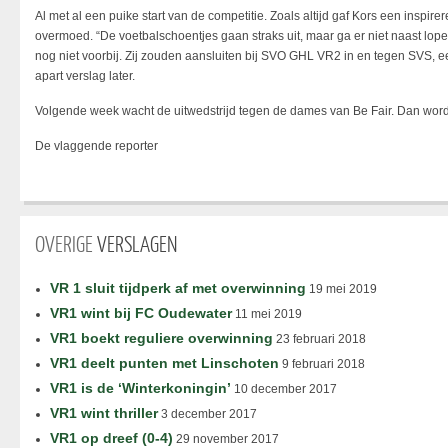
Al met al een puike start van de competitie. Zoals altijd gaf Kors een ins
overmoed. “De voetbalschoentjes gaan straks uit, maar ga er niet naast lo
nog niet voorbij. Zij zouden aansluiten bij SVO GHL VR2 in en tegen SVS, e
apart verslag later.
Volgende week wacht de uitwedstrijd tegen de dames van Be Fair. Dan word
De vlaggende reporter
OVERIGE
VERSLAGEN
VR 1 sluit tijdperk af met overwinning
19 mei 2019
VR1 wint bij FC Oudewater
11 mei 2019
VR1 boekt reguliere overwinning
23 februari 2018
VR1 deelt punten met Linschoten
9 februari 2018
VR1 is de ‘Winterkoningin’
10 december 2017
VR1 wint thriller
3 december 2017
VR1 op dreef (0-4)
29 november 2017