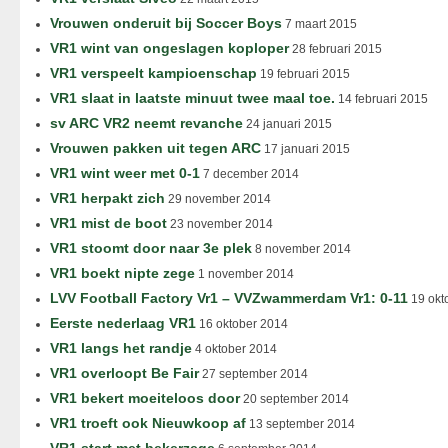
Vrouwen onderuit bij Soccer Boys
7 maart 2015
VR1 wint van ongeslagen koploper
28 februari 2015
VR1 verspeelt kampioenschap
19 februari 2015
VR1 slaat in laatste minuut twee maal toe.
14 februari 2015
sv ARC VR2 neemt revanche
24 januari 2015
Vrouwen pakken uit tegen ARC
17 januari 2015
VR1 wint weer met 0-1
7 december 2014
VR1 herpakt zich
29 november 2014
VR1 mist de boot
23 november 2014
VR1 stoomt door naar 3e plek
8 november 2014
VR1 boekt nipte zege
1 november 2014
LVV Football Factory Vr1 – VVZwammerdam Vr1: 0-11
19 okt
Eerste nederlaag VR1
16 oktober 2014
VR1 langs het randje
4 oktober 2014
VR1 overloopt Be Fair
27 september 2014
VR1 bekert moeiteloos door
20 september 2014
VR1 troeft ook Nieuwkoop af
13 september 2014