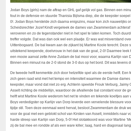
Jodan Boys (girls) nam de aftrap en GHL gaf gelijk vol gas. Binnen een min
fout in de defensie en stuurde Thanisia Bijlsma diep, die de keepster soepe
0!. Jodan Boys herstelde zich daarna enigszins, maar kon zich nauwelijks
Scheidsrechter Jozef Kindt vergeleek de dames van Zwammerdam achteraf 
veroveren en zo de tegenstander niet in het spel te laten komen. Toch duur
treffer volgde. Dat was dan ook wel een plaatje. Er was wat misverstand ov
Uittenbogaard. De bal kwam aan de zijkant bij Martine Koole terecht. Deze s
uitstekend keepende, doelvrouw in het dak van de goal, 2-0! Daarmee leek
een mooie aanval zette Anne Zuidam de bal mooi voor, waarna Karlijn van 
Binnen een minuut na de 2-0 stond de 3-0 dus op het bord. Dit was tevens d
De tweede helft kenmerkte zich door hetzelfde spel als de eerste helft. E
zich geen raad wist met het tempo en intensiteit waarmee de Damse dames v
keepster, maar vond dat niet zo erg. Achterin speelde Frouk Verburg, Jaimy
Asselt richting de middellijn, waardoor de afvallende bal constant voor de
helft wist Martine Koole wederom het net te vinden en tekende koeltjes aan 
Boys verdedigster op Karlijn van Dorp leverde een vervelende blessure voor 
tijdje stil. Toen deze eenmaal werd hervat, besloot Zwammerdam de druk w
voor de goal met een geblokt schot van Kirsten van Asselt, inmiddels naar
harde streep van Karlijn van Dorp, 5-0! Het slotakkoord was voor Martine
zij de bal mee en rondde af als een ware killer; laag, hard en diagonaal lang