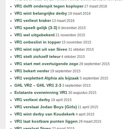
VR1 delft onderspit tegen koploper
27 maart 2016
VR1 wint belangrijke derby
19 maart 2016
VR1 verliest kraker
13 maart 2016
VR1 speelt gelijk (3-3)
6 december 2015
VR1 wel uitgebekerd
21 november 2015
VR1 onbeslist in topper
15 november 2015
VR1 wint nipt uit van Siveo
31 oktober 2015
VR1 stelt zichzelf teleur
4 oktober 2015
VR1 start met overtuigende zege
26 september 2015
VR1 bekert verder
19 september 2015
VR1 verplettert Alphia als bijzaak
5 september 2015
GHL VR2 – GHL VR1 2-3
3 september 2015
Eclatante overwinning VR1
30 augustus 2015
VR1 verliest derby
18 april 2015
VR1 verslaat Jodan Boys (Girls)
11 april 2015
VR1 wint derby van Koudekerk
4 april 2015
VR1 laat kostbare punten liggen
29 maart 2015
VR1 verslaat Siveo
22 maart 2015