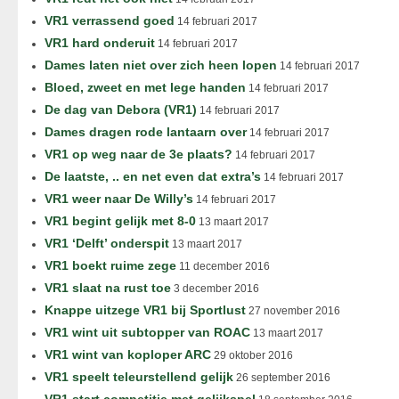
VR1 verrassend goed
14 februari 2017
VR1 hard onderuit
14 februari 2017
Dames laten niet over zich heen lopen
14 februari 2017
Bloed, zweet en met lege handen
14 februari 2017
De dag van Debora (VR1)
14 februari 2017
Dames dragen rode lantaarn over
14 februari 2017
VR1 op weg naar de 3e plaats?
14 februari 2017
De laatste, .. en net even dat extra’s
14 februari 2017
VR1 weer naar De Willy’s
14 februari 2017
VR1 begint gelijk met 8-0
13 maart 2017
VR1 ‘Delft’ onderspit
13 maart 2017
VR1 boekt ruime zege
11 december 2016
VR1 slaat na rust toe
3 december 2016
Knappe uitzege VR1 bij Sportlust
27 november 2016
VR1 wint uit subtopper van ROAC
13 maart 2017
VR1 wint van koploper ARC
29 oktober 2016
VR1 speelt teleurstellend gelijk
26 september 2016