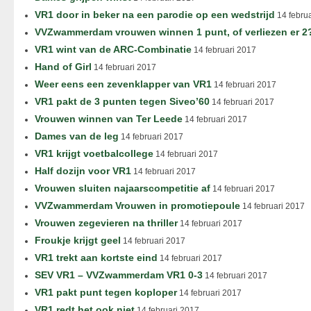
VR1 door in beker na een parodie op een wedstrijd
14 febru
VVZwammerdam vrouwen winnen 1 punt, of verliezen er 2
VR1 wint van de ARC-Combinatie
14 februari 2017
Hand of Girl
14 februari 2017
Weer eens een zevenklapper van VR1
14 februari 2017
VR1 pakt de 3 punten tegen Siveo’60
14 februari 2017
Vrouwen winnen van Ter Leede
14 februari 2017
Dames van de leg
14 februari 2017
VR1 krijgt voetbalcollege
14 februari 2017
Half dozijn voor VR1
14 februari 2017
Vrouwen sluiten najaarscompetitie af
14 februari 2017
VVZwammerdam Vrouwen in promotiepoule
14 februari 2017
Vrouwen zegevieren na thriller
14 februari 2017
Froukje krijgt geel
14 februari 2017
VR1 trekt aan kortste eind
14 februari 2017
SEV VR1 – VVZwammerdam VR1 0-3
14 februari 2017
VR1 pakt punt tegen koploper
14 februari 2017
VR1 redt het ook niet
14 februari 2017