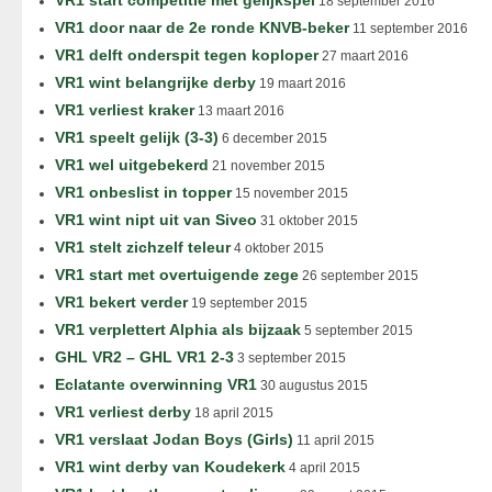
VR1 start competitie met gelijkspel
18 september 2016
VR1 door naar de 2e ronde KNVB-beker
11 september 2016
VR1 delft onderspit tegen koploper
27 maart 2016
VR1 wint belangrijke derby
19 maart 2016
VR1 verliest kraker
13 maart 2016
VR1 speelt gelijk (3-3)
6 december 2015
VR1 wel uitgebekerd
21 november 2015
VR1 onbeslist in topper
15 november 2015
VR1 wint nipt uit van Siveo
31 oktober 2015
VR1 stelt zichzelf teleur
4 oktober 2015
VR1 start met overtuigende zege
26 september 2015
VR1 bekert verder
19 september 2015
VR1 verplettert Alphia als bijzaak
5 september 2015
GHL VR2 – GHL VR1 2-3
3 september 2015
Eclatante overwinning VR1
30 augustus 2015
VR1 verliest derby
18 april 2015
VR1 verslaat Jodan Boys (Girls)
11 april 2015
VR1 wint derby van Koudekerk
4 april 2015