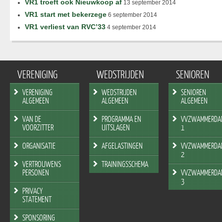
VR1 troeft ook Nieuwkoop af
13 september 2014
VR1 start met bekerzege
6 september 2014
VR1 verliest van RVC’33
4 september 2014
VERENIGING
WEDSTRIJDEN
SENIOREN
VERENIGING
WEDSTRIJDEN
SENIOREN
ALGEMEEN
ALGEMEEN
ALGEMEEN
VAN DE
PROGRAMMA EN
VVZWAMMERDA
VOORZITTER
UITSLAGEN
1
ORGANISATIE
AFGELASTINGEN
VVZWAMMERDA
2
VERTROUWENS
TRAININGSSCHEMA
PERSONEN
VVZWAMMERDA
3
PRIVACY
STATEMENT
SPONSORING