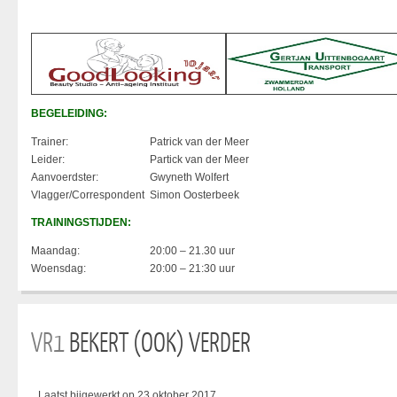
BEGELEIDING:
Trainer:
Patrick van der Meer
Leider:
Partick van der Meer
Aanvoerdster:
Gwyneth Wolfert
Vlagger/Correspondent
Simon Oosterbeek
TRAININGSTIJDEN:
Maandag:
20:00 – 21.30 uur
Woensdag:
20:00 – 21:30 uur
VR1
BEKERT (OOK) VERDER
Laatst bijgewerkt op 23 oktober 2017