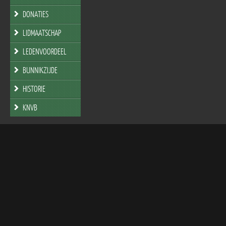
DONATIES
LIDMAATSCHAP
LEDENVOORDEEL
BUNNIKZIJDE
HISTORIE
KNVB