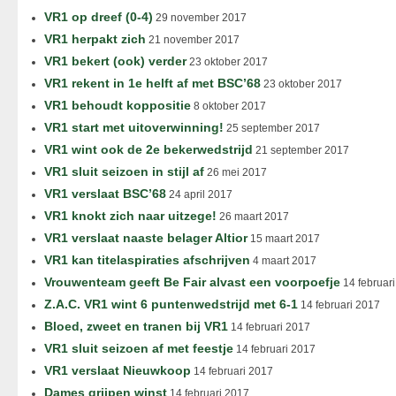
VR1 op dreef (0-4)
29 november 2017
VR1 herpakt zich
21 november 2017
VR1 bekert (ook) verder
23 oktober 2017
VR1 rekent in 1e helft af met BSC’68
23 oktober 2017
VR1 behoudt koppositie
8 oktober 2017
VR1 start met uitoverwinning!
25 september 2017
VR1 wint ook de 2e bekerwedstrijd
21 september 2017
VR1 sluit seizoen in stijl af
26 mei 2017
VR1 verslaat BSC’68
24 april 2017
VR1 knokt zich naar uitzege!
26 maart 2017
VR1 verslaat naaste belager Altior
15 maart 2017
VR1 kan titelaspiraties afschrijven
4 maart 2017
Vrouwenteam geeft Be Fair alvast een voorpoefje
14 februar
Z.A.C. VR1 wint 6 puntenwedstrijd met 6-1
14 februari 2017
Bloed, zweet en tranen bij VR1
14 februari 2017
VR1 sluit seizoen af met feestje
14 februari 2017
VR1 verslaat Nieuwkoop
14 februari 2017
Dames grijpen winst
14 februari 2017