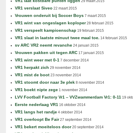
VR1 laat kostbare punten liggen
29 maart 2015
VR1 verslaat Siveo
22 maart 2015
Vrouwen onderuit bij Soccer Boys
7 maart 2015
VR1 wint van ongeslagen koploper
28 februari 2015
VR1 verspeelt kampioenschap
19 februari 2015
VR1 slaat in laatste minuut twee maal toe.
14 februari 2015
sv ARC VR2 neemt revanche
24 januari 2015
Vrouwen pakken uit tegen ARC
17 januari 2015
VR1 wint weer met 0-1
7 december 2014
VR1 herpakt zich
29 november 2014
VR1 mist de boot
23 november 2014
VR1 stoomt door naar 3e plek
8 november 2014
VR1 boekt nipte zege
1 november 2014
LVV Football Factory Vr1 – VVZwammerdam Vr1: 0-11
19 okt
Eerste nederlaag VR1
16 oktober 2014
VR1 langs het randje
4 oktober 2014
VR1 overloopt Be Fair
27 september 2014
VR1 bekert moeiteloos door
20 september 2014