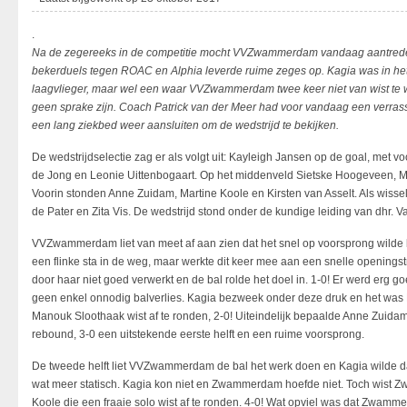
.
Na de zegereeks in de competitie mocht VVZwammerdam vandaag aantreden
bekerduels tegen ROAC en Alphia leverde ruime zeges op. Kagia was in het
laagvlieger, maar wel een waar VVZwammerdam twee keer niet van wist te 
geen sprake zijn. Coach Patrick van der Meer had voor vandaag een verrass
een lang ziekbed weer aansluiten om de wedstrijd te bekijken.
De wedstrijdselectie zag er als volgt uit: Kayleigh Jansen op de goal, met v
de Jong en Leonie Uittenbogaart. Op het middenveld Sietske Hoogeveen, M
Voorin stonden Anne Zuidam, Martine Koole en Kirsten van Asselt. Als wisse
de Pater en Zita Vis. De wedstrijd stond onder de kundige leiding van dhr. V
VVZwammerdam liet van meet af aan zien dat het snel op voorsprong wilde 
een flinke sta in de weg, maar werkte dit keer mee aan een snelle openingst
door haar niet goed verwerkt en de bal rolde het doel in. 1-0! Er werd erg g
geen enkel onnodig balverlies. Kagia bezweek onder deze druk en het was K
Manouk Sloothaak wist af te ronden, 2-0! Uiteindelijk bepaalde Anne Zuidam
rebound, 3-0 een uitstekende eerste helft en een ruime voorsprong.
De tweede helft liet VVZwammerdam de bal het werk doen en Kagia wilde d
wat meer statisch. Kagia kon niet en Zwammerdam hoefde niet. Toch wist 
Koole die een fraaie solo wist af te ronden. 4-0! Wat opviel was dat Zwam