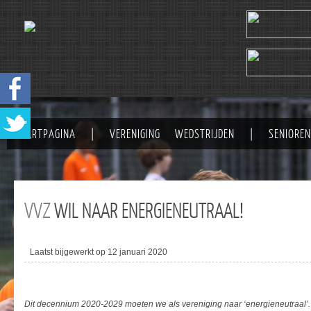
STARTPAGINA
|
VERENIGING
WEDSTRIJDEN
|
SENIOREN
VVZ
WIL NAAR ENERGIENEUTRAAL!
Laatst bijgewerkt op 12 januari 2020
Dit decennium 2020-2029 moeten we als vereniging naar ‘energieneutraal’. 