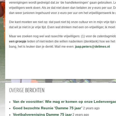
verenigingen wordt gedreigd dat ze ‘de handtekeningen’ gaan gebruiken. Le
vrijwilligers werk doen. Als ze dat niet doen dan betalen ze y-euro per uur.
dan weer junioren ingehuurd voor z-euro per uur om het vrijwilligerswerk te 
Die kant moeten we niet op: dat past niet bij onze cultuur en in mijn vrije t
dat wil je niet in je vrije tijd. Even wat drinken met een on-vrijwilliger, ik moe
Maar we zoeken nog wel wat rasechte vrijwilligers: (1) voor de zaterdagm
een groepje
leden of niet-leden die willen nadenken (denktank) hoe we he
bang, het is leuker dan je denkt. Mail me even:
jaap.peters@delimes.nl
OVERIGE
BERICHTEN
Van de voorzitter: Wie mag er komen op onze Ledenverga
Goed bezochte Reunie ‘Damme 75 jaar’
2 years ago
Voetbalvereniging Damme 75 jaar
2 years ago