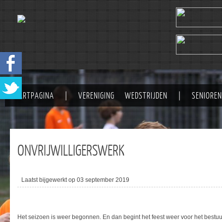
STARTPAGINA
|
VERENIGING
WEDSTRIJDEN
|
SENIOREN
ONVRIJWILLIGERSWERK
Laatst bijgewerkt op 03 september 2019
Het seizoen is weer begonnen. En dan begint het feest weer voor het bestuu