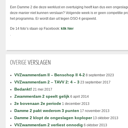
Een Damme 2 die deze werklust en overtuiging heeft kan dus een ongeslag
deze manier niet kunnen verslaan? Volgende week is er geen competitie pr
het programma. Er wordt dan uit tegen DSO 4 gespeeld.
De 14 foto’s staan op Facebook:
klik hier
.
OVERIGE
VERSLAGEN
VVZwammerdam II – Benschop II 4-2
8 september 2023
VVZwammerdam 2 – TAVV 2: 4 – 3
23 september 2017
Bedankt!
21 mei 2017
Zwammerdam 2 speelt gelijk
6 april 2014
2e bovenaan 2e periode
1 december 2013
Damme 2 pakt wederom 3 punten
17 november 2013
Damme 2 klopt de ongeslagen koploper
13 oktober 2013
VVZwammerdam 2 verliest onnodig
6 oktober 2013