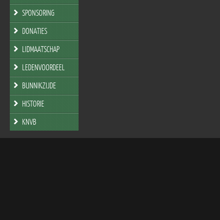
SPONSORING
DONATIES
LIDMAATSCHAP
LEDENVOORDEEL
BUNNIKZIJDE
HISTORIE
KNVB