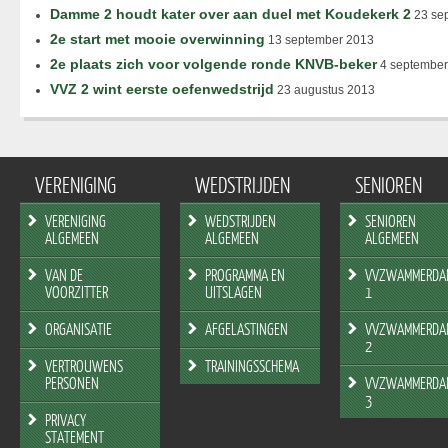
Damme 2 houdt kater over aan duel met Koudekerk 2
23 se
2e start met mooie overwinning
13 september 2013
2e plaats zich voor volgende ronde KNVB-beker
4 september
VVZ 2 wint eerste oefenwedstrijd
23 augustus 2013
VERENIGING
WEDSTRIJDEN
SENIOREN
VERENIGING
WEDSTRIJDEN
SENIOREN
ALGEMEEN
ALGEMEEN
ALGEMEEN
VAN DE
PROGRAMMA EN
VVZWAMMERDA
VOORZITTER
UITSLAGEN
1
ORGANISATIE
AFGELASTINGEN
VVZWAMMERDA
2
VERTROUWENS
TRAININGSSCHEMA
PERSONEN
VVZWAMMERDA
3
PRIVACY
STATEMENT