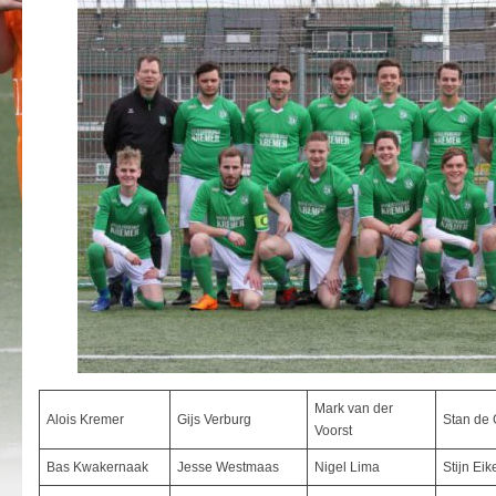
Mark van der
Alois Kremer
Gijs Verburg
Stan d
Voorst
Bas Kwakernaak
Jesse Westmaas
Nigel Lima
Stijn Ei