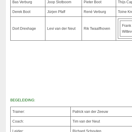
Bas Verburg
Joop Slotboom
Pieter Boot
Thijs Ca
Derek Boot
Jürjen Pfaff
René Verburg
Toine Kr
Frank
Dort Drexhage
Levi van der Neut
Rik Twaalfhoven
Witte
BEGELEIDING:
Trainer:
Patrick van der Zeeuw
Coach:
Tim van der Neut
Leider:
Richard Schouten