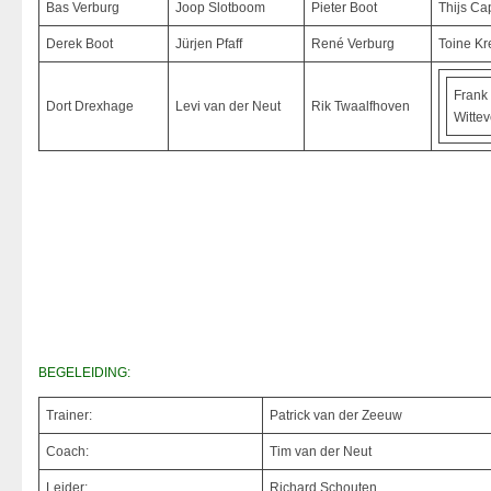
Bas Verburg
Joop Slotboom
Pieter Boot
Thijs Ca
Derek Boot
Jürjen Pfaff
René Verburg
Toine Kr
Frank
Dort Drexhage
Levi van der Neut
Rik Twaalfhoven
Witte
BEGELEIDING:
Trainer:
Patrick van der Zeeuw
Coach:
Tim van der Neut
Leider:
Richard Schouten