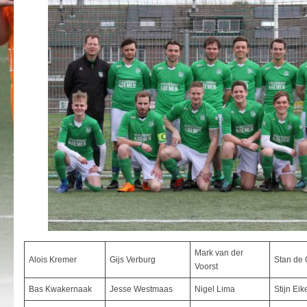
Mark van der
Alois Kremer
Gijs Verburg
Stan d
Voorst
Bas Kwakernaak
Jesse Westmaas
Nigel Lima
Stijn Ei