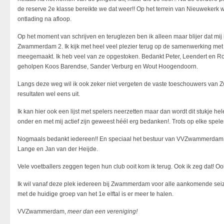
de reserve 2e klasse bereikte we dat weer!! Op het terrein van Nieuwekerk 
ontlading na afloop.
Op het moment van schrijven en teruglezen ben ik alleen maar blijer dat mij
Zwammerdam 2. Ik kijk met heel veel plezier terug op de samenwerking met de
meegemaakt. Ik heb veel van ze opgestoken. Bedankt Peter, Leendert en Rob
geholpen Koos Barendse, Sander Verburg en Wout Hoogendoorn.
Langs deze weg wil ik ook zeker niet vergeten de vaste toeschouwers van
resultaten wel eens uit.
Ik kan hier ook een lijst met spelers neerzetten maar dan wordt dit stukje hel
onder en met mij actief zijn geweest héél erg bedanken!. Trots op elke speler
Nogmaals bedankt iedereen!! En speciaal het bestuur van VVZwammerdam,
Lange en Jan van der Heijde.
Vele voetballers zeggen tegen hun club ooit kom ik terug. Ook ik zeg dat! Oo
Ik wil vanaf deze plek iedereen bij Zwammerdam voor alle aankomende seiz
met de huidige groep van het 1e elftal is er meer te halen.
VVZwammerdam,
meer dan een vereniging!