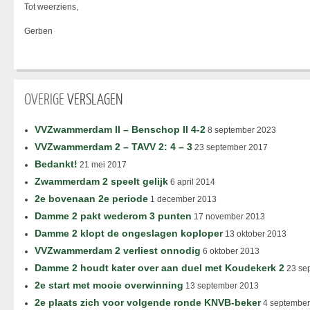
Tot weerziens,
Gerben
OVERIGE
VERSLAGEN
VVZwammerdam II – Benschop II 4-2
8 september 2023
VVZwammerdam 2 – TAVV 2: 4 – 3
23 september 2017
Bedankt!
21 mei 2017
Zwammerdam 2 speelt gelijk
6 april 2014
2e bovenaan 2e periode
1 december 2013
Damme 2 pakt wederom 3 punten
17 november 2013
Damme 2 klopt de ongeslagen koploper
13 oktober 2013
VVZwammerdam 2 verliest onnodig
6 oktober 2013
Damme 2 houdt kater over aan duel met Koudekerk 2
23 se
2e start met mooie overwinning
13 september 2013
2e plaats zich voor volgende ronde KNVB-beker
4 september