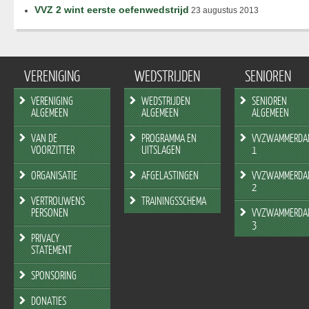
VVZ 2 wint eerste oefenwedstrijd
23 augustus 2013
VERENIGING
WEDSTRIJDEN
SENIOREN
VERENIGING
WEDSTRIJDEN
SENIOREN
ALGEMEEN
ALGEMEEN
ALGEMEEN
VAN DE
PROGRAMMA EN
VVZWAMMERDA
VOORZITTER
UITSLAGEN
1
ORGANISATIE
AFGELASTINGEN
VVZWAMMERDA
2
VERTROUWENS
TRAININGSSCHEMA
PERSONEN
VVZWAMMERDA
3
PRIVACY
STATEMENT
SPONSORING
DONATIES