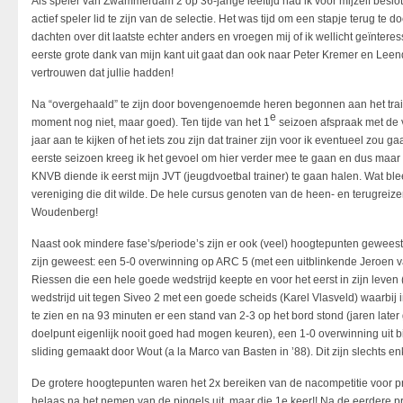
Als speler van Zwammerdam 2 op 36-jarige leeftijd had ik voor mijzelf besl
actief speler lid te zijn van de selectie. Het was tijd om een stapje terug te
dachten over dit laatste echter anders en vroegen mij of ik wellicht geïnter
eerste grote dank van mijn kant uit gaat dan ook naar Peter Kremer en Lee
vertrouwen dat jullie hadden!
Na “overgehaald” te zijn door bovengenoemde heren begonnen aan het train
e
moment nog niet, maar goed). Ten tijde van het 1
seizoen afspraak met de v
jaar aan te kijken of het iets zou zijn dat trainer zijn voor ik eventueel zou 
eerste seizoen kreeg ik het gevoel om hier verder mee te gaan en dus maar
KNVB diende ik eerst mijn JVT (jeugdvoetbal trainer) te gaan halen. Wat bl
vereniging die dit wilde. De hele cursus genoten van de heen- en terugre
Woudenberg!
Naast ook mindere fase’s/periode’s zijn er ook (veel) hoogtepunten gewe
zijn geweest: een 5-0 overwinning op ARC 5 (met een uitblinkende Jeroen 
Riessen die een hele goede wedstrijd keepte en voor het eerst in zijn leven 
wedstrijd uit tegen Siveo 2 met een goede scheids (Karel Vlasveld) waarbij
te zien en na 93 minuten er een stand van 2-3 op het bord stond (jaren later g
doelpunt eigenlijk nooit goed had mogen keuren), een 1-0 overwinning uit 
sliding gemaakt door Wout (a la Marco van Basten in ’88). Dit zijn slechts 
De grotere hoogtepunten waren het 2x bereiken van de nacompetitie voor pr
helaas na het nemen van de pingels uit, maar die 1e keer!! Na de eerdere p