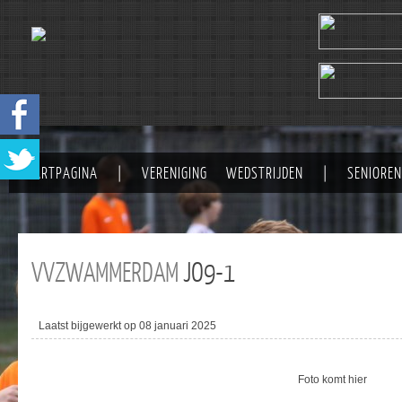
STARTPAGINA
|
VERENIGING
WEDSTRIJDEN
|
SENIOREN
VVZWAMMERDAM
JO9-1
Laatst bijgewerkt op 08 januari 2025
Foto komt hier