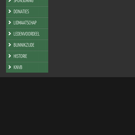
SPONSORING
DONATIES
LIDMAATSCHAP
LEDENVOORDEEL
BUNNIKZIJDE
HISTORIE
KNVB