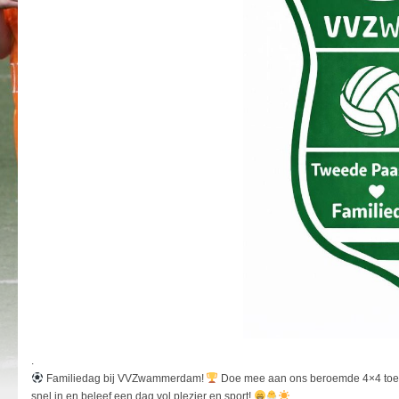
.
Familiedag bij VVZwammerdam!
Doe mee aan ons beroemde 4×4 toern
snel in en beleef een dag vol plezier en sport!