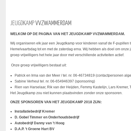
JEUGDKAMP
VVZWAMMERDAM
WELKOM OP DE PAGINA VAN HET JEUGDKAMP VVZWAMMERDAM.
Wij organiseren elk jaar een Jeugdkamp voor kinderen vanaf de F-pupillen t
Hemelvaartsdag tot en met de zaterdag erna. Wij hebben als doel om onze je
groep vrijwilligers het hele jaar door met verschillende activiteiten actief.
Onze groep vrijwilligers bestaat uit:
Patrick en Irma van der Meer / tel. nr. 06-46734819 (contactpersonen al
Sabine Verheul tel. nr. 06-654946397 (sponsoring)
Rien van Harselaar, Rik van der Heijden, Femmy Kastelijn, Lars Kremer, 
Het Jeugdkamp zou niet kunnen plaatsvinden zonder onze sponsoren.
ONZE SPONSOREN VAN HET JEUGDKAMP 2018 ZIJN:
Installatiebedrijf Kremer
D. Gobel Timmer en Onderhoudsbedrijf
Autobedrijf Danny van ’t Hoog
D.A.P. ’t Groene Hart BV