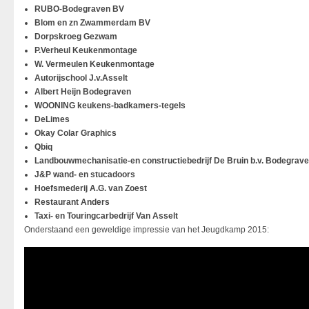
RUBO-Bodegraven BV
Blom en zn Zwammerdam BV
Dorpskroeg Gezwam
P.Verheul Keukenmontage
W. Vermeulen Keukenmontage
Autorijschool J.v.Asselt
Albert Heijn Bodegraven
WOONING keukens-badkamers-tegels
DeLimes
Okay Colar Graphics
Qbiq
Landbouwmechanisatie-en constructiebedrijf De Bruin b.v. Bodegrav
J&P wand- en stucadoors
Hoefsmederij A.G. van Zoest
Restaurant Anders
Taxi- en Touringcarbedrijf Van Asselt
Onderstaand een geweldige impressie van het Jeugdkamp 2015: