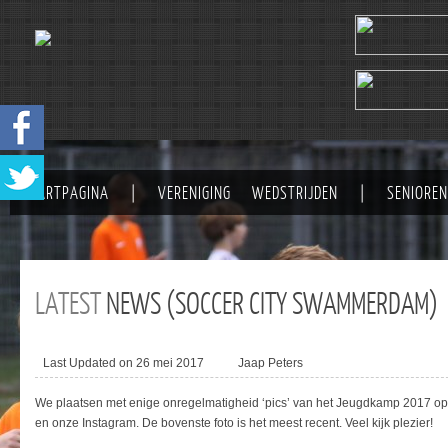
STARTPAGINA
|
VERENIGING
WEDSTRIJDEN
|
SENIOREN
LATEST
NEWS (SOCCER CITY SWAMMERDAM)
Last Updated on 26 mei 2017
Jaap Peters
We plaatsen met enige onregelmatigheid ‘pics’ van het Jeugdkamp 2017 op de
en onze Instagram. De bovenste foto is het meest recent. Veel kijk plezier!